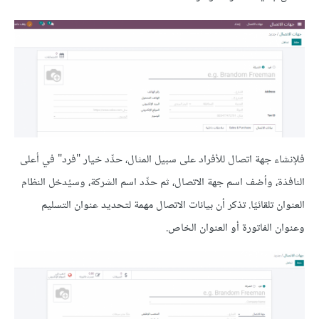
فلإنشاء جهة اتصال للأفراد على سبيل المثال، حدِّد خيار "فرد" في أعلى
النافذة، وأضف اسم جهة الاتصال، ثم حدِّد اسم الشركة، وسيُدخل النظام
العنوان تلقائيًا. تذكر أن بيانات الاتصال مهمة لتحديد عنوان التسليم
وعنوان الفاتورة أو العنوان الخاص.