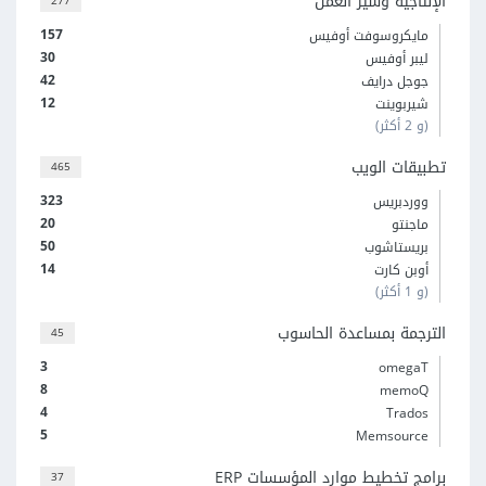
الإنتاجية وسير العمل
277
157
مايكروسوفت أوفيس
30
ليبر أوفيس
42
جوجل درايف
12
شيربوينت
(و 2 أكثر)
تطبيقات الويب
465
323
ووردبريس
20
ماجنتو
50
بريستاشوب
14
أوبن كارت
(و 1 أكثر)
الترجمة بمساعدة الحاسوب
45
3
omegaT
8
memoQ
4
Trados
5
Memsource
برامج تخطيط موارد المؤسسات ERP
37