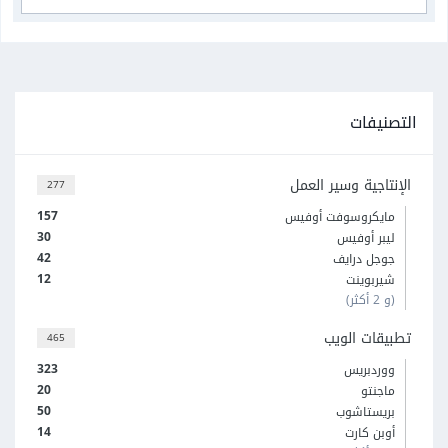
التصنيفات
الإنتاجية وسير العمل
277
157
مايكروسوفت أوفيس
30
ليبر أوفيس
42
جوجل درايف
12
شيربوينت
(و 2 أكثر)
تطبيقات الويب
465
323
ووردبريس
20
ماجنتو
50
بريستاشوب
14
أوبن كارت