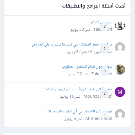
أحدث أسئلة البرامج والتطبيقات
الربح من التطبيق
3
said darif · نشر
30 يوليو
ما فائدة حفظ الملفات التي كتبناها للتدرب على الدروس
2
عبدالله صبري3 · نشر
22 يوليو
سؤال حول نظام التشغيل المطلوب
3
Zakaria Kh · نشر
22 يوليو
صعوبة في تتبع الدورة - إلى أي درس وصلت؟
2
Mounzer Soufi · نشر
16 يونيو
ثورة الذكاء الاصطناعي في تطوير البرمجيات
0
Ahmed Hadi2 · نشر
5 يونيو