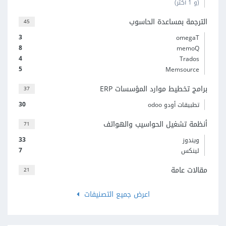
(و 1 أكثر)
الترجمة بمساعدة الحاسوب
45
3
omegaT
8
memoQ
4
Trados
5
Memsource
برامج تخطيط موارد المؤسسات ERP
37
30
تطبيقات أودو odoo
أنظمة تشغيل الحواسيب والهواتف
71
33
ويندوز
7
لينكس
مقالات عامة
21
اعرض جميع التصنيفات