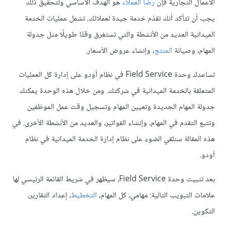
الأعمال التجارية فإن
رضا العملاء
هو الهدف الأساسي ولتحقيق ذلك
يجب أن تتأكد أنك تقدّم خدمة جيدة لعملائك. تشمل عمليات الخدمة
الميدانية العديد من الأنشطة والتي تستغرق وقتًا طويلًا مثل جدولة
المهام، وصيانة
المنتج
، وإنشاء عروض الأسعار.
تساعدك وحدة Field Service في نظام أودو على إدارة كل العمليات
المتعلقة بالخدمة الميدانية في شركتك. ومن خلال هذه الوحدة يمكنك
جدولة المهام الجديدة وتعيين المهام وتسجيل وقت عمل الموظفين
وتتبع التقدم في المهام، وإنشاء الفواتير، والعديد من الأنشطة الأخرى. في
هذه المقالة سنلقي الضوء على نظام إدارة الخدمة الميدانية في نظام
أودو.
بعد تثبيت وحدة Field Service، سيظهر في شريط القائمة الرئيسي لها
علامات التبويب التالية: مهامي، كل المهام،
التخطيط
، إعداد التقارير،
التكوين.