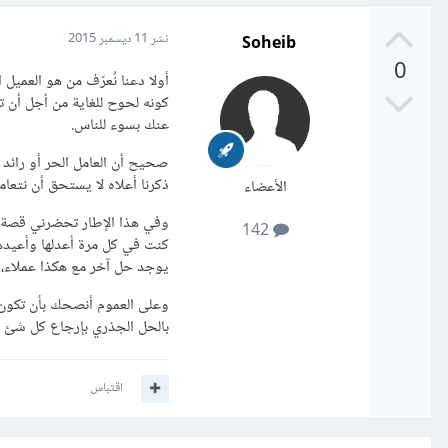
Soheib
نشر
11 ديسمبر 2015
0
أولا دعنا نُعرّف من هو العمي
كونه لحوح للغاية من أجل أن 
عنك بسوء للناس.
صحيح أن العامل الحر أو رائد
ذكرنا أعلاه لا يستحق أن نتعام
الأعضاء
وفي هذا الإطار تحضرني قصة ج
142
كنت في كل مرة أعدلها وأعيدها ل
يوجد حل آخر مع هكذا عملاء، ف
وعلى العموم أنصحك بأن تكون إ
بالحل الجذري بإرجاع كل شئ إل
اقتباس