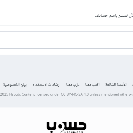
آن
لتنشر باسم حسابك.
الأسئلة الشائعة
اكتب معنا
درّب معنا
إرشادات الاستخدام
بيان الخصوصية
 2025
Hsoub
.
Content licensed under
CC BY-NC-SA 4.0
unless mentioned otherwi