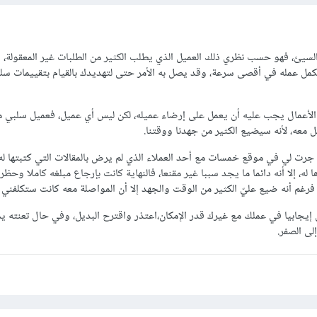
ل السيئ، فهو حسب نظري ذلك العميل الذي يطلب الكثير من الطلبات غير المعقولة،
تكمل عمله في أقصى سرعة، وقد يصل به الأمر حتى لتهديدك بالقيام بتقييمات سل
 الأعمال يجب عليه أن يعمل على إرضاء عميله، لكن ليس أي عميل، فعميل سلبي م
ل معه، لأنه سيضيع الكثير من جهدنا ووقتنا.
رت لي في موقع خمسات مع أحد العملاء الذي لم يرض بالمقالات التي كتبتها له
ه، إلا أنه دائما ما يجد سببا غير مقنعا، فالنهاية كانت بإرجاع مبلغه كاملا وحظره 
رغم أنه ضيع عليّ الكثير من الوقت والجهد إلا أن المواصلة معه كانت ستكلفني 
يجابيا في عملك مع غيرك قدر الإمكان،اعتذر واقترح البديل، وفي حال تعنته يم
ى الصفر.