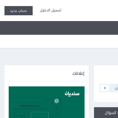
تسجيل الدخول
حساب جديد
إعلانات
ن
2
السؤال