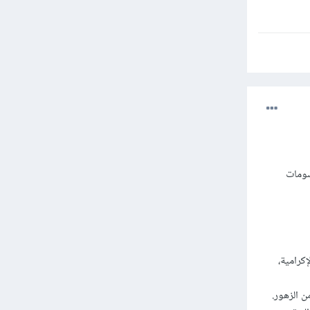
data 
print
رسومات
إكرامية،