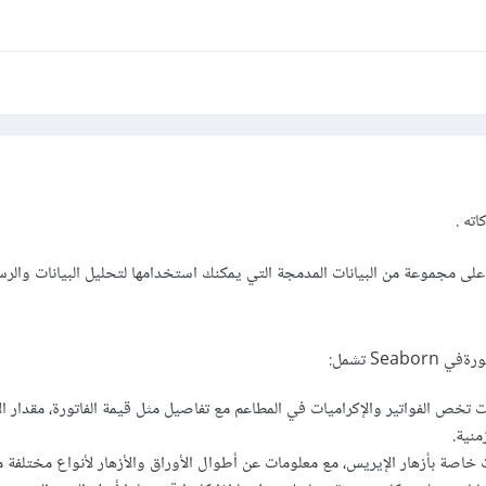
=
 sns
.
load_dataset
(
'tips'
)
# عرض أول 5 صفوف من البيانات
(
data
.
head
())
ته .
 Seaborn تحتوي على مجموعة من البيانات المدمجة التي يمكنك استخدامها لتحليل البيانات وال
Se تشمل:
انات تخص الفواتير والإكراميات في المطاعم مع تفاصيل مثل قيمة الفاتورة، مقدار ال
منية.