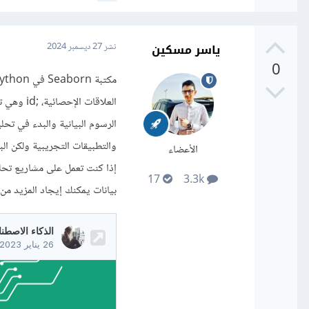
diamonds: تحتوي على بيانات تتعلق بالألماس، مثل الحجم، اللون، النقاء، السعر، وغيرها من الخصائص.
وإليك رابط github لجميع البيانات المتاحة والملفات أيضا الخاصة بها
ياسر مسكين
نشر
27 ديسمبر 2024
/seaborn-data
0
ويمكنك تحميل البيانات من
العلاقات
الرسوم البيانية والبدء في تحل
الأعضاء
17
3.3k
بيانات يمكنك إيجاد المزيد من 