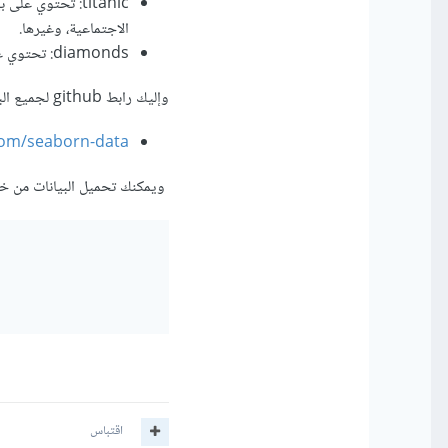
titanic: تحتوي ع
الاجتماعية، وغيرها.
diamonds: تحتوي على بيانات تتعلق بالألماس، مثل الحجم، اللون، النقاء، السعر، وغيرها من الخصائص.
وإليك رابط github لجميع البيانات المتاحة والملفات أيضا الخاصة بها
kom/seaborn-data
ويمكنك تحميل البيانات من خل
اقتباس