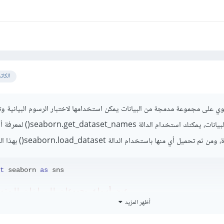
الكات
تبة Seaborn تحتوي على مجموعة مدمجة من البيانات يمكن استخدامها لاختبار الرسوم البيانية و
المكتبة، للوصول إلى هذه البيانات، يمكنك استخدام الدالة aset_names
ل أي منها باستخدام الدالة seaborn.load_dataset() بهذا الشكل:
t
 seaborn 
as
 sns

# عرض أسماء مجموعات البيانات المتو
أظهر المزيد
(
sns
.
get_dataset_names
())
# تحميل مجموعة البيانات 'tips'