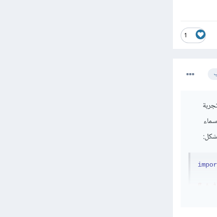
1
ب
تجربة
seaborn.get_dat() لمعرفة أسماء
impor
فرة
print