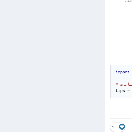
لفئة
import
 
tips 
=
 
1