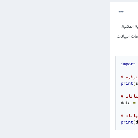
ة المكتبة،
seab() لمعرفة أسماء مجموعات البيانات
import
 
توفرة
print
(
s
data 
=
 
print
(
d