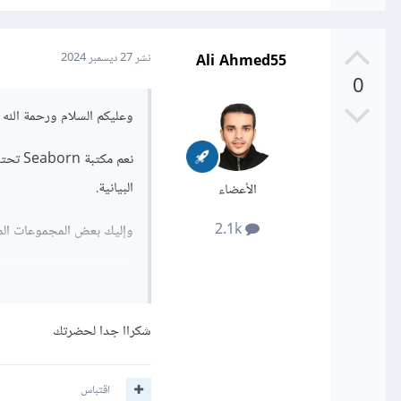
Ali Ahmed55
نشر
27 ديسمبر 2024
0
وعليكم السلام ورحمة الله و
نعم م
البيانية.
الأعضاء
2.1k
وإليك بعض المجموعات المشهورةفي 
tips: تحتوي عل
الإكرامية، الجنس، الي
iris: تحتوي على
شكراا جدا لحضرتك
الزهور.
titanic: تحت
الاجتماعية، وغيرها.
اقتباس