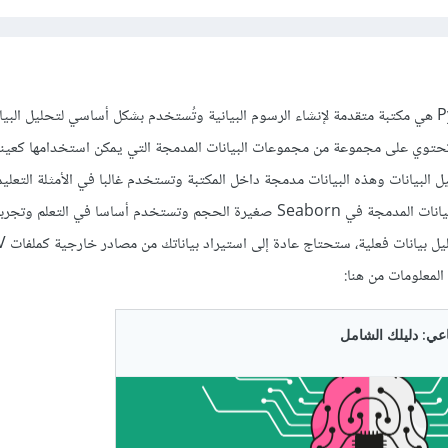
:
https://github.com/mwaskom
مكتبة Seaborn في Python هي مكتبة متقدمة لإنشاء الرسوم البيانية وتُستخدم بشكل أساسي لتحليل ا
 خلال الدالة
 الإحصائية، ;id وهي تحتوي على مجموعة من مجموعات البيانات المدمجة التي يمكن استخدامها كع
يل البيانات وهذه البيانات مدمجة داخل المكتبة وتستخدم غالبا في الأمثلة التعليم
t
 seaborn 
as
 sns

والتطبيقات التجريبية ولكن البيانات المدمجة في Seaborn صغيرة الحجم وتستخدم أساسا في التع
# تحميل مجموعة بيانات iris كمثال
=
 sns
.
load_dataset
(
'iris'
)
المعلومات من هنا: