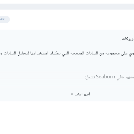
الكات
بركاته .
كتبة Seaborn تحتوي على مجموعة من البيانات المدمجة التي يمكنك استخدامها لتحليل البيانات
Seaborn تشمل:
ى بيانات تخص الفواتير والإكراميات في المطاعم مع تفاصيل مثل قيمة الفاتورة، مقدا
أظهر المزيد
وم، والفئة الزمنية.
 بيانات خاصة بأزهار الإيريس، مع معلومات عن أطوال الأوراق والأزهار لأنواع مختل
وي على بيانات تتعلق بركاب سفينة تيتانيك، مثل ما إذا كانوا قد نجاوا أو لا، العمر، الجن