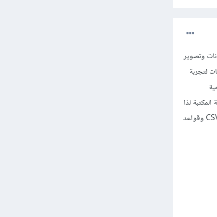
لبيانات وتصوير
ينات لتجربة
ية
impor
لم وتجربة المكتبة لذا
إذا كنت تعمل على مشاريع تحليل بيانات فعلية، ستحتاج عادة إلى استيراد بياناتك من مصادر خارجية كملفات CSV وقواعد
tips 