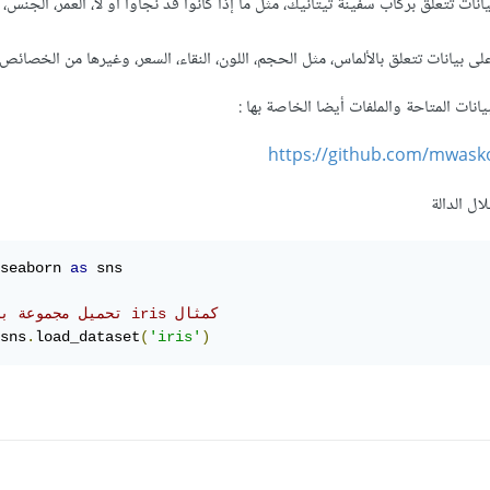
لى بيانات تتعلق بركاب سفينة تيتانيك، مثل ما إذا كانوا قد نجاوا أو لا، العمر، الجنس، ا
:
https://github.com/mwas
ال الدالة
seaborn 
as
 sns

# تحميل مجموعة بيانات iris كمثال
sns
.
load_dataset
(
'iris'
)