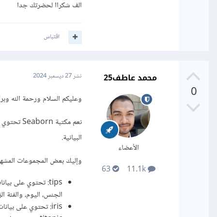
الف شكراا لحضرتك جدا
اقتباس
بالتوفيق إن شاء الله.
محمد عاطف25
نشر
27 ديسمبر 2024
0
وعليكم السلام ورحمة الله وبركا
نعم مكتبة
البيانية.
الأعضاء
وإليك بعض المجموعات المشهورةفي aborn
63
11.1k
tips: تحتوي على بي
الجنس، اليوم، والفئة الز
iris: تحتوي على بيانات خاصة بأزهار الإيريس، مع معلومات عن أطوال الأوراق والأزهار لأنواع مختلفة من الزهور.