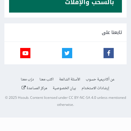
تابعنا على
عن أكاديمية حسوب
الأسئلة الشائعة
اكتب معنا
درّب معنا
إرشادات الاستخدام
بيان الخصوصية
مركز المساعدة
© 2025
Hsoub
.
Content licensed under
CC BY-NC-SA 4.0
unless mentioned
otherwise.