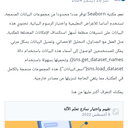
نشر
28 ديسمبر 2024
نعم، مكتبة Seaborn توفر عددا محدودا من مجموعات البيانات المدمجة،
تستخدم أساسا للأغراض التعليمية واختبار الرسوم البيانية. تحتوي هذه
البيانات على تنسيقات منظمة تُسهل استكشاف الإمكانات المختلفة للمكتبة،
مثل العمل مع الجداول، التحليل الإحصائي، وتمثيل البيانات بشكل مرئي.
يمكن للمستخدمين الوصول إلى أسماء هذه البيانات باستخدام دالة
sns.get_dataset_names()، وتحميلها بسهولة باستخدام
sns.load_dataset("اسم_البيانات"). هذه المجموعات مدمجة بالكامل
في المكتبة، مما يلغي الحاجة لتنزيلها من مصادر خارجية.
يمكنك التعرف أكثر عليها من هنا: