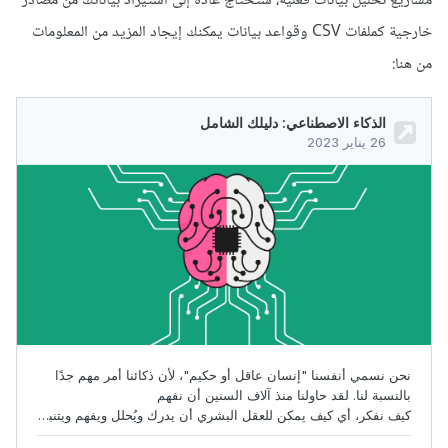
مشاريع تحليل بيانات فعلية، ستحتاج عادة إلى استيراد بياناتك من مصادر
خارجية كملفات CSV وقواعد بيانات يمكنك إيجاد المزيد من المعلومات
من هنا: