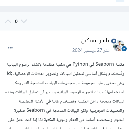
مثل ما إذا كانوا قد نجاوا أو لا، العمر، الجنس، الفئة
الاجتماعية، وغيرها.
diamonds: تحتوي على بيانات تتعلق بالألماس، مثل
الحجم، اللون، النقاء، السعر، وغيرها من الخصائص.
0
وإليك رابط github لجميع البيانات المتاحة والملفات أيضا الخاصة
ياسر مسكين
بها
:
نشر
27 ديسمبر 2024
https://github.com/mwaskom/seaborn-data
مكتبة Seaborn في Python هي مكتبة متقدمة لإنشاء الرسوم البيانية
ويمكنك تحميل البيانات من خلال الدالة
وتُستخدم بشكل أساسي لتحليل البيانات وتصوير العلاقات الإحصائية، ;id
وهي تحتوي على مجموعة من مجموعات البيانات المدمجة التي يمكن
import
 seaborn 
as
 sns

استخدامها كعينات لتجربة الرسوم البيانية والبدء في تحليل البيانات وهذه
# تحميل مجموعة بيانات iris كمثال
البيانات مدمجة داخل المكتبة وتستخدم غالبا في الأمثلة التعليمية
tips 
=
 sns
.
load_dataset
(
'iris'
)
والتطبيقات التجريبية ولكن البيانات المدمجة في Seaborn صغيرة
الحجم وتستخدم أساسا في التعلم وتجربة المكتبة لذا إذا كنت تعمل على