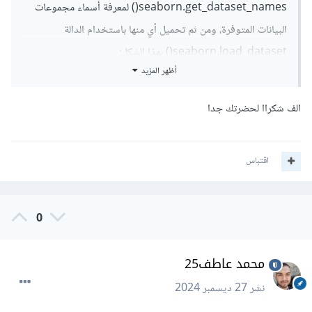
seaborn.get_dataset_names() لمعرفة أسماء مجموعات
البيانات المتوفرة، ومن ثم تحميل أي منها باستخدام الدالة
seaborn.load_dataset() بهذا الشكل:
أظهر المزيد
import
 seaborn 
as
 sns

الف شكراا لحضرتك جدا
# عرض أسماء مجموعات البيانات المتوفرة
print
(
sns
.
get_dataset_names
())
اقتباس
# تحميل مجموعة البيانات 'tips'
data 
=
 sns
.
load_dataset
(
'tips'
)
# عرض أول 5 صفوف من البيانات
0
print
(
data
.
head
())
بالتوفيق إن شاء الله.
محمد عاطف25
نشر
27 ديسمبر 2024