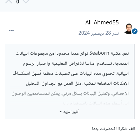
0
Ali Ahmed55
نشر
28 ديسمبر 2024
نعم، مكتبة Seaborn توفر عددا محدودا من مجموعات البيانات
المدمجة، تستخدم أساسا للأغراض التعليمية واختبار الرسوم
البيانية. تحتوي هذه البيانات على تنسيقات منظمة تُسهل استكشاف
الإمكانات المختلفة للمكتبة، مثل العمل مع الجداول، التحليل
الإحصائي، وتمثيل البيانات بشكل مرئي. يمكن للمستخدمين الوصول
إلى أسماء هذه البيانات باستخدام دالة
أظهر المزيد
sns.get_dataset_names()، وتحميلها بسهولة باستخدام
sns.load_dataset("اسم_البيانات"). هذه المجموعات مدمجة
الف شكرااا لحضرتك جدا
بالكامل في المكتبة، مما يلغي الحاجة لتنزيلها من مصادر خارجية.