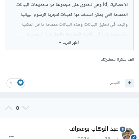
الإحصائية، ;id وهي تحتوي على مجموعة من مجموعات البيانات
المدمجة التي يمكن استخدامها كعينات لتجربة الرسوم البيانية
والبدء في تحليل البيانات وهذه البيانات مدمجة داخل المكتبة
وتستخدم غالبا في الأمثلة التعليمية والتطبيقات التجريبية
أظهر المزيد
ولكن البيانات المدمجة في Seaborn صغيرة الحجم وتستخدم
أساسا في التعلم وتجربة المكتبة لذا إذا كنت تعمل على مشاريع
الف شكراا لحضرتك
تحليل بيانات فعلية، ستحتاج عادة إلى استيراد بياناتك من مصادر
خارجية كملفات CSV وقواعد بيانات يمكنك إيجاد المزيد من
اقتباس
المعلومات من هنا:
1
0
عبد الوهاب بومعراف