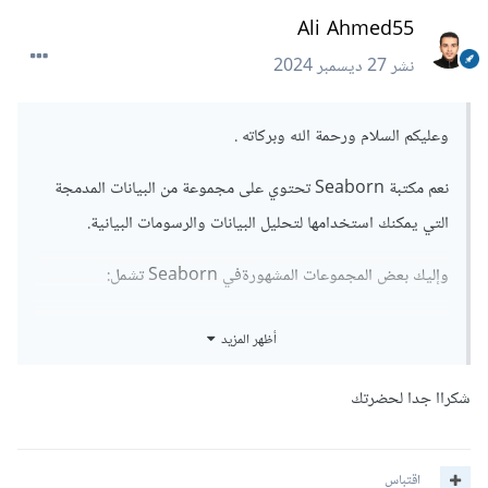
Ali Ahmed55
نشر
27 ديسمبر 2024
وعليكم السلام ورحمة الله وبركاته .
نعم مكتبة Seaborn تحتوي على مجموعة من البيانات المدمجة
التي يمكنك استخدامها لتحليل البيانات والرسومات البيانية.
وإليك بعض المجموعات المشهورةفي Seaborn تشمل:
tips: تحتوي على بيانات تخص الفواتير والإكراميات في
أظهر المزيد
المطاعم مع تفاصيل مثل قيمة الفاتورة، مقدار الإكرامية،
الجنس، اليوم، والفئة الزمنية.
شكراا جدا لحضرتك
iris: تحتوي على بيانات خاصة بأزهار الإيريس، مع معلومات
عن أطوال الأوراق والأزهار لأنواع مختلفة من الزهور.
titanic: تحتوي على بيانات تتعلق بركاب سفينة تيتانيك،
اقتباس