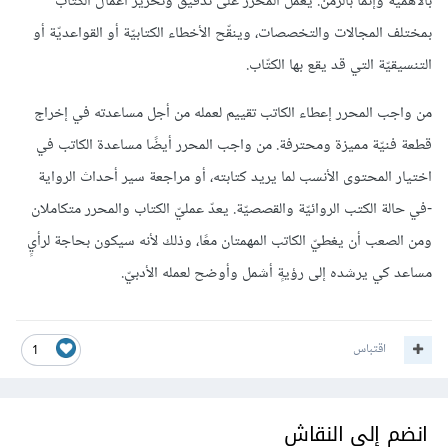
بالأهميّة وإنما بالزمن. يعمل المحرر على تدقيق وتحرير أعمال الكتّاب
بمختلف المجالات والتخصصات، وينقّح الأخطاء الكتابيّة أو القواعديّة أو
التنسيقيّة التي قد يقع بها الكتّاب.
من واجب المحرر إعطاء الكاتب تقييم لعمله من أجل مساعدته في إخراج
قطعة فنيّة مميزة ومحترفة. من واجب المحرر أيضًا مساعدة الكاتب في
اختيار المحتوى الأنسب لما يريد كتابته، أو مراجعة سير أحداث الرواية
-في حالة الكتب الروائيّة والقصصيّة. يعدّ عمليّ الكتاب والمحرر متكاملان
ومن الصعب أن يغطيّ الكاتب المهمتان معًا، وذلك لأنه سيكون بحاجة لرأيٍ
مساعد كي يرشده إلى رؤيةٍ أشمل وأوضح لعمله الأدبيّ.
اقتباس
1
انضم إلى النقاش