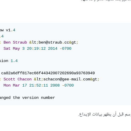
ow v1
.
4
.
4
:
Ben
Straub
&
lt
;
ben@straub
.
cc
&
gt
;
Sat
May
3
20
:
19
:
12
2014
-
0700
sion 
1.4
:
Scott
Chacon
&
lt
;
schacon@gee
-
mail
.
com
&
gt
;
Mon
Mar
17
21
:
52
:
11
2008
-
0700
anged the version number
م قبل أن يظهر بيانات الإيداع.