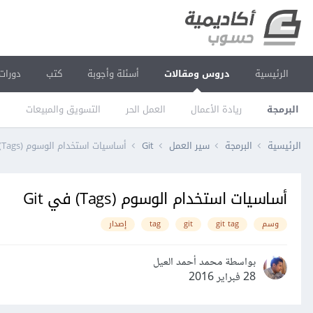
الرئيسية
دروس ومقالات
أسئلة وأجوبة
كتب
دورات
البرمجة
ريادة الأعمال
العمل الحر
التسويق والمبيعات
ا
الرئيسية
البرمجة
سير العمل
Git
أساسيات استخدام الوسوم (Tags) في Git
أساسيات استخدام الوسوم (Tags) في Git
وسم
git tag
git
tag
إصدار
بواسطة محمد أحمد العيل
28 فبراير 2016