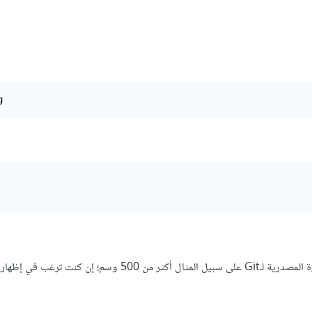
g
يمكن أيضا البحث عن الوسوم التي تتبع نمطا معيّنا. يحوي مستودع الشفرة المصدرية لـGit على سبيل المثال أكثر من 500 وسم