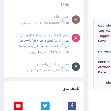
16:50
لغة solidity
3
Hiba Abdalrheem · نشر
20 يوليو
git sh
tag v1
ما هي أفضل المصادر المجانية (كورسات،
Tagger
كتب، أدوات) لتعلّم واحترام لغة C++، وما
Date
:
4
هي أهم الأخطاء الشائعة التي يجب تجنبها؟
Tech_Aspire · نشر
14 يوليو
my
 ver
كم علي ان اعطي وقت للدورة
Author
4
محمد سداتي صامد2 · نشر
7 يوليو
Date
:
    ch
تابعنا على