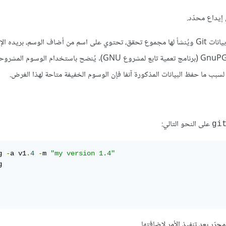
إيداع محدّد.
الوسوم المشروحة على العكس من ذلك تخزّن بوصفها كائنات داخل قاعدة بيانات Git ويُنشأ لها مجموع تحقق، تحتوي على اسم من أضاف الوسم، بر
والتاريخ. كما أن لديها رسالة وسم، ويمكن أن توثَّق ويُتحقَّق منها بواسطة GnuPG (برنامج تعمية تابع لمشروع GNU). يُنصَح 
سبب ما حفظ البيانات المذكورة آنفا فإن الوسوم الخفيفة متاحة لهذا الغرض.
على النحو التالي:
gi
g 
-
a v1
.
4
-
m 
"my version 1.4"


رّر بعد تنفيذ الأمر لإضافتها.