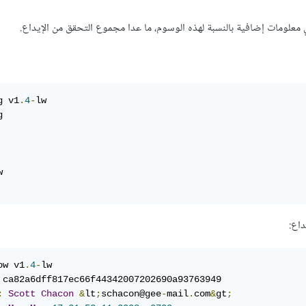
ي معلومات إضافية بالنسبة لهذه الوسوم، ما عدا مجموع التحقق من الإيداع.
g v1
.
4
-
lw





اع:
ow v1
.
4
-
lw

:
Scott
Chacon
&
lt
;
schacon@gee
-
mail
.
com
&
gt
;