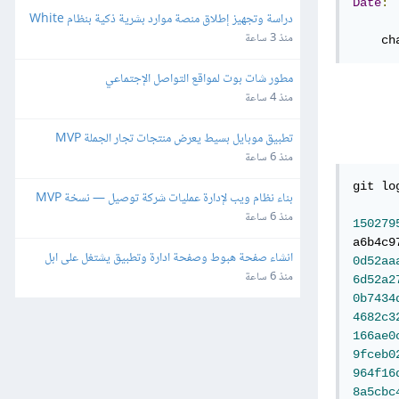
Date
:
دراسة وتجهيز إطلاق منصة موارد بشرية ذكية بنظام White 
Label وإعادة البيع
منذ 3 ساعة
    ch
مطور شات بوت لمواقع التواصل الإجتماعي
منذ 4 ساعة
تطبيق موبايل بسيط يعرض منتجات تجار الجملة MVP
منذ 6 ساعة
git lo
بناء نظام ويب لإدارة عمليات شركة توصيل — نسخة MVP
منذ 6 ساعة
150279
انشاء صفحة هبوط وصفحة ادارة وتطبيق يشتغل على ابل 
0d52aa
واندرويد
منذ 6 ساعة
6d52a2
0b7434
4682c3
166ae0
9fceb0
964f16
8a5cbc