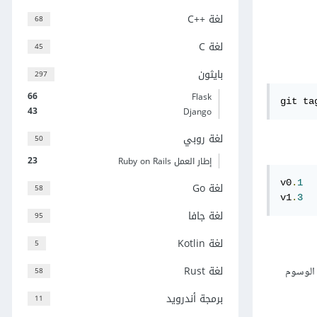
لغة C++‎
68
لغة C
45
بايثون
297
66
Flask
git ta
43
Django
لغة روبي
50
23
إطار العمل Ruby on Rails
v0
.
1
لغة Go
58
v1
.
3
لغة جافا
95
لغة Kotlin
5
لغة Rust
؛ إن كنت ترغب في إظهار الوسوم
58
برمجة أندرويد
11