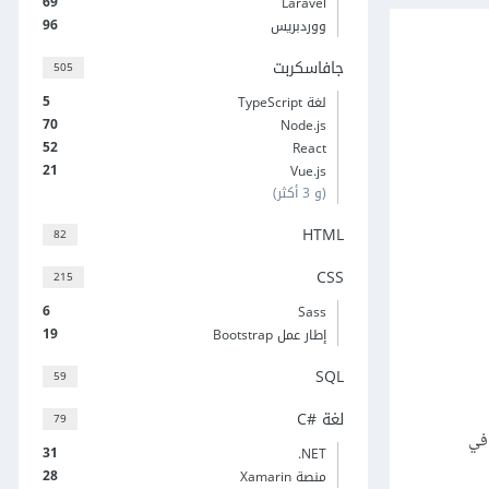
69
Laravel
96
ووردبريس
جافاسكربت
505
5
لغة TypeScript
70
Node.js
52
React
21
Vue.js
(و 3 أكثر)
HTML
82
CSS
215
6
Sass
19
إطار عمل Bootstrap
SQL
59
لغة C#‎
79
دمة في
31
‎.NET
28
منصة Xamarin