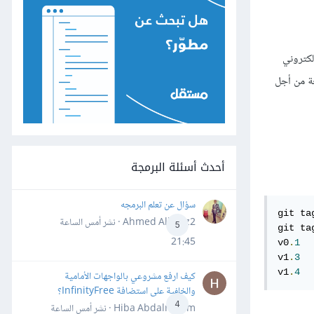
يده الإلكتروني
باستخدام الوسوم المشروحة من أجل
أحدث أسئلة البرمجة
سؤال عن تعلم البرمجه
git ta
Ahmed Alhafiz2 · نشر
أمس الساعة
5
git tag
21:45
v0
.
1
v1
.
3
v1
.
4
كيف ارفع مشروعي بالواجهات الأمامية
والخلفية على استضافة InfinityFree؟
4
Hiba Abdalrheem · نشر
أمس الساعة