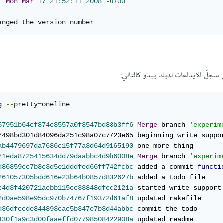
Mon
Mar
17
21
:
52
:
11
2008
-
0700
anged the version number
g 
--
pretty
=
oneline

57951b64cf874c3557a0f3547bd83b3ff6
Merge
 branch 
'experim
ab4479697da7686c15f77a3d64d9165190
71eda8725415634dd79daabbc4d9b6008e
Merge
 branch 
'experim
d86859cc7b8c3d5e1dddfed66ff742fcbc
 added a commit 
functi
261057305bdd616e23b64b0857d832627b
c4d3f420721acbb115cc33848dfcc2121a
2d0ae598e95dc970b74767f19372d61af8
d36dfccde844893cac5b347e7b3d44abbc
430f1a9c3d00faaeffd07798508422908a
 updated readme