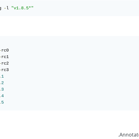
g 
-
l 
"v1.8.5*"
-
rc0

-
rc1

-
rc2

-
rc3

.
1
.
2
.
3
.
4
.
5