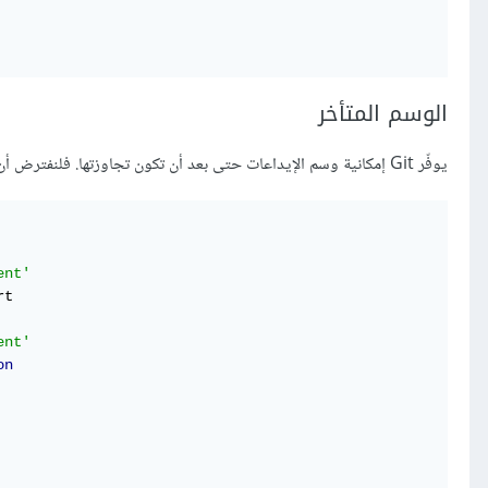
الوسم المتأخر
يوفّر Git إمكانية وسم الإيداعات حتى بعد أن تكون تجاوزتها. فلنفترض أن سجلّ الإيداعات لديك يبدو كالتالي:
ent'
ent'
on