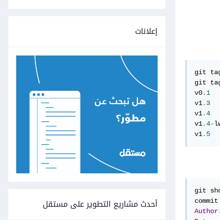
إعلانات
git ta
git tag
v0
.
1
v1
.
3
v1
.
4
v1
.
4
-
lw
v1
.
5
git sh
أحدث مشاريع التطوير على مستقل
Author