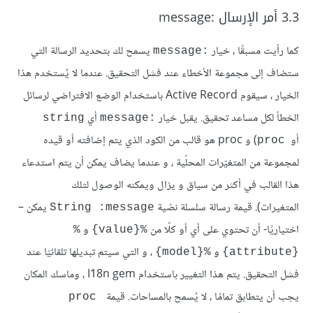
3.3 أمر الإرسال :message
كما رأيت مسبقًا ، خيار
يسمح لك بتحديد الرسالة التي
:message
ستضاف إلى مجموعة الأخطاء عند فشل التحقيق. عندما لا يُستخدم هذا
الخيار ، سيقوم Active Record باستخدام الوضع الافتراضي لرسائل
الخطأ لكل مساعد تحقيق. يقبل خيار
أي
string
:message
أو
) و proc هو قالب من الكود الذي يتم إضافته أو قيده
proc
لمجموعة من المتغيّرات المحلّية ، و عندما يضاف يمكن أن يتم استدعاء
هذا القالب في أكثر من سياق و يزال ويمكنه الوصول لتلك
المتغيرات). قيمة رسالة سلسلة نصّية
يمكن –
String :message
اختياريًا- أن تحتوي على أي أو كلّا من
و
%
%{value}
و
، و التي سيتم تبديلها تلقائيّا عند
%{model}
{attribute}
فشل التحقيق. يتم هذا التغيير باستخدام I18n gem ، وماسك المكان
يجب أن يتطابق تمامًا ، لا يُسمح بالمساحات. قيمة
proc 