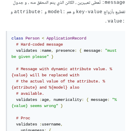
تُعطى تعبيرين ، الكائن الذي يتم التحقق منه ، و جدول
:message
تقطيع بأزواج
و هم
و
و
:attribute
:model
key-value
.
:value
class
Person
<
ApplicationRecord
# Hard-coded message
  validates 
:
name
,
presence
:
{
message
:
"must 
be given please"
}
# Message with dynamic attribute value. %
{value} will be replaced with
# the actual value of the attribute. %
{attribute} and %{model} also
# available.
  validates 
:
age
,
numericality
:
{
message
:
"%
{value} seems wrong"
}
# Proc
  validates 
:
username
,
uniqueness
:
{