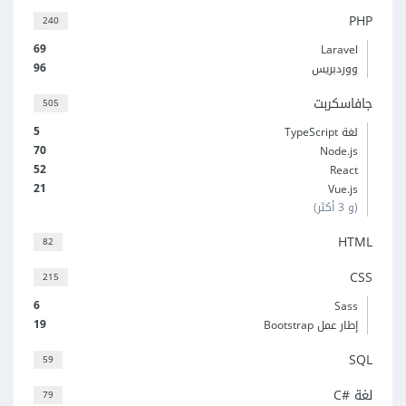
PHP
240
69
Laravel
96
ووردبريس
جافاسكربت
505
5
لغة TypeScript
70
Node.js
52
React
21
Vue.js
(و 3 أكثر)
HTML
82
CSS
215
6
Sass
19
إطار عمل Bootstrap
SQL
59
لغة C#‎
79