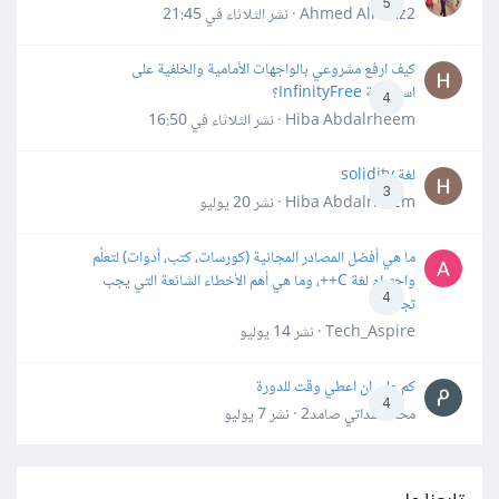
5
Ahmed Alhafiz2 · نشر
الثلاثاء في 21:45
كيف ارفع مشروعي بالواجهات الأمامية والخلفية على
استضافة InfinityFree؟
4
Hiba Abdalrheem · نشر
الثلاثاء في 16:50
لغة solidity
3
Hiba Abdalrheem · نشر
20 يوليو
ما هي أفضل المصادر المجانية (كورسات، كتب، أدوات) لتعلّم
واحترام لغة C++، وما هي أهم الأخطاء الشائعة التي يجب
4
تجنبها؟
Tech_Aspire · نشر
14 يوليو
كم علي ان اعطي وقت للدورة
4
محمد سداتي صامد2 · نشر
7 يوليو