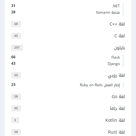
31
‎.NET
28
منصة Xamarin
لغة C++‎
68
لغة C
45
بايثون
297
66
Flask
43
Django
لغة روبي
50
23
إطار العمل Ruby on Rails
لغة Go
58
لغة جافا
95
لغة Kotlin
5
لغة Rust
58