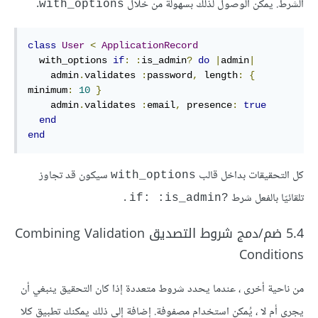
الشرط. يمكن الوصول لذلك بسهولة من خلال
.
with_options
class
User
<
ApplicationRecord
  with_options 
if
:
:
is_admin
?
do
|
admin
|
    admin
.
validates 
:
password
,
length
:
{
minimum
:
10
}
    admin
.
validates 
:
email
,
presence
:
true
end
end
كل التحقيقات بداخل قالب
سيكون قد تجاوز
with_options
تلقائيّا بالفعل شرط
.
?if: :is_admin
5.4 ضم/دمج شروط التصديق Combining Validation
Conditions
من ناحية أخرى ، عندما يحدد شروط متعددة إذا كان التحقيق ينبغي أن
يجري أم لا ، يُمكن استخدام مصفوفة. إضافة إلى ذلك يمكنك تطبيق كلا