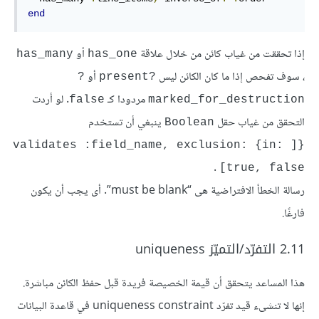
end
إذا تحققت من غياب كائن من خلال علاقة
أو
has_many
has_one
، سوف تفحص إذا ما كان الكائن ليس
أو
?
?present
مردودا كـ
. لو أردت
false
marked_for_destruction
التحقق من غياب حقل
ينبغي أن تستخدم
Boolean
{[validates :field_name, exclusion: {in: 
.
[true, false
رسالة الخطأ الافتراضية هى “must be blank”. أى يجب أن يكون
فارغًا.
2.11 التفرّد/التميّز uniqueness
هذا المساعد يتحقق أن قيمة الخصيصة فريدة قبل حفظ الكائن مباشرة.
إنها لا تنشىء قيد تفرّد uniqueness constraint في قاعدة البيانات