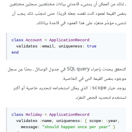
، لذلك من الممكن أن ينشىء قاعدتي بيانات مختلفتين سجلين مختلفين
بنفس القيمة لعمود كنت تقصد جعله فريدًا. حتى تتجنّب ذلك يجب أن
تنشىء مؤشّر متفرّد على هذا العمود في قاعدة بياناتك.
class
Account
<
ApplicationRecord
  validates 
:
email
,
uniqueness
:
true
end
التحقق يحدث بإجراء SQL query في جدول الوسائل ، بحثًا عن سجل
موجود بنفس القيمة التي في الخاصية.
يوجد خيار
الذي يمكن استخدامه لتحديد خاصية أو أكثر
scope:
تستخدم لتحديد فحص التفرّد.
class
Holiday
<
ApplicationRecord
  validates 
:
name
,
uniqueness
:
{
scope
:
:
year
,
message
:
"should happen once per year"
}