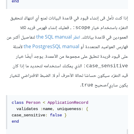
end
إذا كنت تأمل فى إنشاء قيود في قاعدة البيانات لمنع أي انتهاك لتحقيق
التفرّد باستخدام خيار
، فعليك إنشاء فهرس فريد لكلا
scope:
العمودين في قاعدة بياناتك.
انظر the SQL manual
لتفاصيل أكثر عن
فهارس العواميد المتعددة أو
the PostgresSQL manual
لأمثلة
على قيود فريدة تنطبق على مجموعة من الأعمدة. يوجد أيضًا خيار
الذي يمكنك استخدامه لتحديد ما إذا كان
case_sensitive:
قيد التفرّد سيكون حساسًا لحالة الأحرف أم لا. الضبط الافتراضي للخيار
يكون ساري/صحيح
.
true
class
Person
<
ApplicationRecord
  validates 
:
name
,
uniqueness
:
{
case_sensitive
:
false
}
end