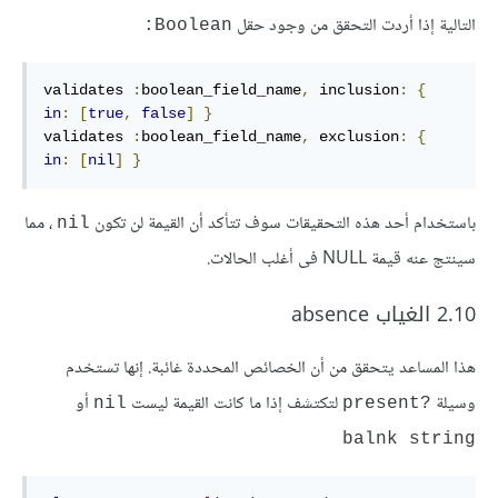
التالية إذا أردت التحقق من وجود حقل
Boolean:
validates
:
boolean_field_name
,
inclusion
:
{
in
:
[
true
,
false
]
}
validates
:
boolean_field_name
,
exclusion
:
{
in
:
[
nil
]
}
باستخدام أحد هذه التحقيقات سوف تتأكد أن القيمة لن تكون
، مما
nil
سينتج عنه قيمة NULL فى أغلب الحالات.
2.10 الغياب absence
هذا المساعد يتحقق من أن الخصائص المحددة غائبة. إنها تستخدم
وسيلة
لتكتشف إذا ما كانت القيمة ليست
أو
nil
?present
balnk string