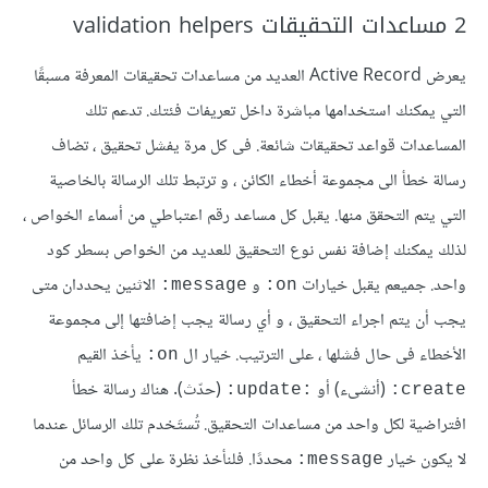
2 مساعدات التحقيقات validation helpers
يعرض Active Record العديد من مساعدات تحقيقات المعرفة مسبقًا
التي يمكنك استخدامها مباشرة داخل تعريفات فئتك. تدعم تلك
المساعدات قواعد تحقيقات شائعة. فى كل مرة يفشل تحقيق ، تضاف
رسالة خطأ الى مجموعة أخطاء الكائن ، و ترتبط تلك الرسالة بالخاصية
التي يتم التحقق منها. يقبل كل مساعد رقم اعتباطي من أسماء الخواص ،
لذلك يمكنك إضافة نفس نوع التحقيق للعديد من الخواص بسطر كود
واحد. جميعم يقبل خيارات
و
الاثنين يحددان متى
message:
on:
يجب أن يتم اجراء التحقيق ، و أي رسالة يجب إضافتها إلى مجموعة
الأخطاء فى حال فشلها ، على الترتيب. خيار ال
يأخذ القيم
on:
(أنشىء) أو
(حدّث). هناك رسالة خطأ
:update:
create:
افتراضية لكل واحد من مساعدات التحقيق. تُستَخدم تلك الرسائل عندما
لا يكون خيار
محددًا. فلنأخذ نظرة على كل واحد من
message: