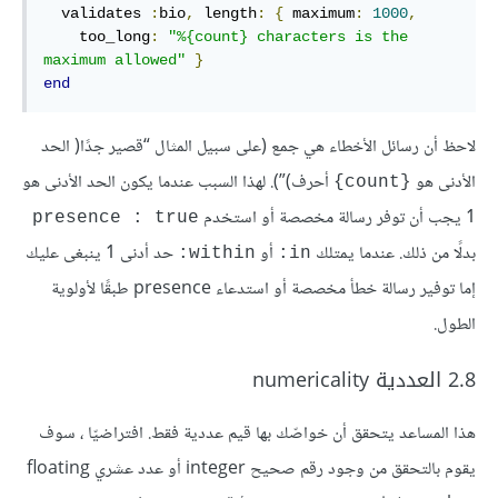
  validates 
:
bio
,
length
:
{
maximum
:
1000
,
too_long
:
"%{count} characters is the 
maximum allowed"
}
end
لاحظ أن رسائل الأخطاء هي جمع (على سبيل المثال “قصير جدًا( الحد
الأدنى هو
أحرف)”). لهذا السبب عندما يكون الحد الأدنى هو
{count}
1 يجب أن توفر رسالة مخصصة أو استخدم
presence : true
بدلًا من ذلك. عندما يمتلك
أو
حد أدنى 1 ينبغى عليك
within:
in:
إما توفير رسالة خطأ مخصصة أو استدعاء presence طبقًا لأولوية
الطول.
2.8 العددية numericality
هذا المساعد يتحقق أن خواصّك بها قيم عددية فقط. افتراضيّا ، سوف
يقوم بالتحقق من وجود رقم صحيح integer أو عدد عشري floating