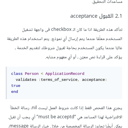
مساعدات التحقيق.
2.1 القبول acceptance
تتأكد هذه الطريقة اذا ما كان الـ checkbox فى واجهة تشغيل
المستخدم معلّمًا عندما يتم إرسال أي نموذج. يتم استخدام هذه الطريقة
غالبًا عندما يكون المستخدم بحاجة لقبول شروطك لتقديم الخدمة ،
يؤكد على قراءة نص معيّن ، أو أي مفهوم مشابه.
class
Person
<
ApplicationRecord
  validates 
:
terms_of_service
,
 acceptance
:
true
end
يجري هذا الفحص فقط إذا كانت شروط العمل ليست nil. رسالة الخطأ
الافتراضية لهذا المساعد هي “must be acceptd” أي يجب أن تقبل.
يمكن أيضًا تجاوز الرسالة المخصصة من خلال خيار الرسالة message.