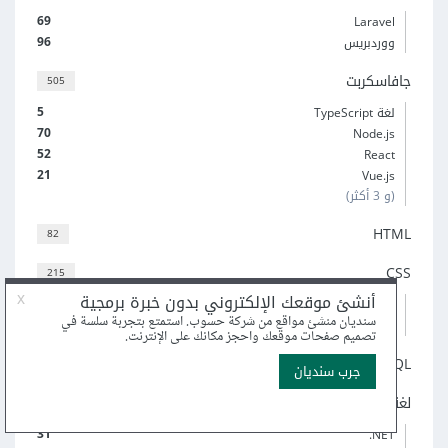
69
Laravel
96
ووردبريس
جافاسكربت
505
5
لغة TypeScript
70
Node.js
52
React
21
Vue.js
(و 3 أكثر)
HTML
82
CSS
215
6
Sass
19
إطار عمل Bootstrap
SQL
59
لغة C#‎
79
31
‎.NET