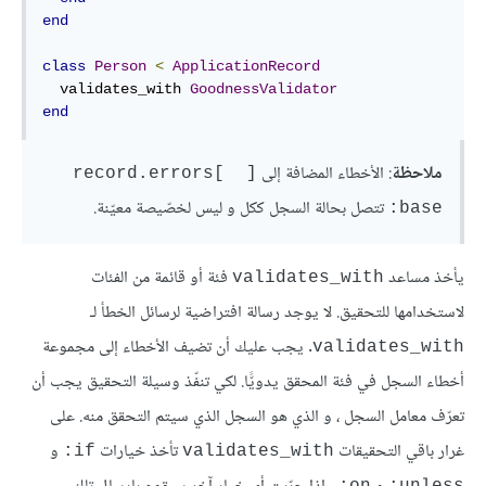
end
class
Person
<
ApplicationRecord
  validates_with 
GoodnessValidator
end
ملاحظة
: الأخطاء المضافة إلى
[ record.errors[ 
تتصل بحالة السجل ككل و ليس لخصّيصة معيّنة.
:base
يأخذ مساعد
فئة أو قائمة من الفئات
validates_with
لاستخدامها للتحقيق. لا يوجد رسالة افتراضية لرسائل الخطأ لـ
. يجب عليك أن تضيف الأخطاء إلى مجموعة
validates_with
أخطاء السجل في فئة المحقق يدويًّا. لكي تنفّذ وسيلة التحقيق يجب أن
تعرّف معامل السجل ، و الذي هو السجل الذي سيتم التحقق منه. على
غرار باقي التحقيقات
تأخذ خيارات
و
if:
validates_with