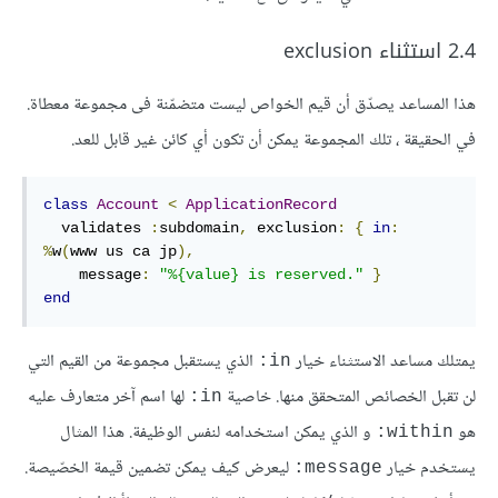
2.4 استثناء exclusion
هذا المساعد يصدّق أن قيم الخواص ليست متضمّنة فى مجموعة معطاة.
في الحقيقة ، تلك المجموعة يمكن أن تكون أي كائن غير قابل للعد.
class
Account
<
ApplicationRecord
  validates 
:
subdomain
,
exclusion
:
{
in
:
%
w
(
www us ca jp
)
,
message
:
"%{value} is reserved."
}
end
يمتلك مساعد الاستثناء خيار
الذي يستقبل مجموعة من القيم التي
in:
لن تقبل الخصائص المتحقق منها. خاصية
لها اسم آخر متعارف عليه
in:
هو
و الذي يمكن استخدامه لنفس الوظيفة. هذا المثال
within:
يستخدم خيار
ليعرض كيف يمكن تضمين قيمة الخصّيصة.
message: