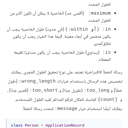
الطول المحدد
(أقصى حد) الخاصية لا يمكن أن تكون أكثر من
maximum: 
الطول المحدد.
(في حدود) طول الخاصية يجب أن
in: (أو within:)
يكون متضمن في أبعاد معيّنة. قيمة هذا الخيار يجب أن يكون
نطاق/مدى.
(يساوي) طول الخاصية يجب أن يكون مساويًا للقيمة
is: 
المعطاه.
رسالة الخطأ الافتراضيّة تعتمد على نوع تحقيق الطول المُجرى. يمكنك
تخصيص هذه الرسائل باستخدام خيارات
(طول
wrong_length:
خطأ) و
(طويل جدًا) و
(قصير جدًا) ،
too_short:
too_long:
و
كماسك للمكان للرقم المناظر لقيد الطول المُستخدم.
{count}
يمكنك أيضًا استخدام خيار
لتحدد رسالة الخطأ.
message:
class
Person
<
ApplicationRecord