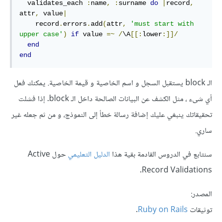
  validates_each 
:
name
,
:
surname 
do
|
record
,
attr
,
 value
|
    record
.
errors
.
add
(
attr
,
'must start with 
upper case'
)
if
 value 
=~
/
\A
[[:
lower
:]]
/
end
end
الـ block يستقبل السجل و اسم الخاصية و قيمة الخاصية. يمكنك فعل
أي شىء ، مثل الكشف عن البيانات الصالحة داخل الـ block. إذا فشلت
تحقيقاتك ينبغي عليك إضافة رسالة خطأ إلى النموذج، و من ثم جعله غير
ساري.
سنتابع في الدروس القادمة بقية هذا
الدليل التعليمي
حول Active
Record Validations.
المصدر:
توثيقات
Ruby on Rails
.