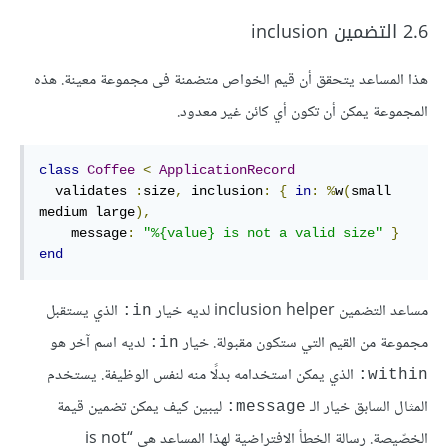
2.6 التضمين inclusion
هذا المساعد يتحقق أن قيم الخواص متضمنة فى مجموعة معينة. هذه
المجموعة يمكن أن تكون أي كائن غير معدود.
class
Coffee
<
ApplicationRecord
  validates 
:
size
,
inclusion
:
{
in
:
%
w
(
small 
medium large
)
,
message
:
"%{value} is not a valid size"
}
end
مساعد التضمين inclusion helper لديه خيار
الذي يستقبل
in:
مجموعة من القيم التي ستكون مقبولة. خيار
لديه اسم آخر هو
in:
الذي يمكن استخدامه بدلًا منه لنفس الوظيفة. يستخدم
within:
المثال السابق خيار الـ
ليبين كيف يمكن تضمين قيمة
message:
الخصّيصة. رسالة الخطأ الافتراضية لهذا المساعد هي “is not