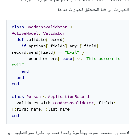
و
. إذا جرّبت أي خيار آخر سيقوم بإرسال تلك
on:
unless:
الخيارات إلى فئة المتحقق كخيارات متاحة.
class
GoodnessValidator
<
ActiveModel
::
Validator
def
validate
(
record
)
if
 options
[
:
fields
].
any
?{|
field
|
record
.
send
(
field
)
==
"Evil"
}
      record
.
errors
[
:
base
]
<<
"This person is 
evil"
end
end
end
class
Person
<
ApplicationRecord
  validates_with 
GoodnessValidator
,
fields
:
[
:
first_name
,
:
last_name
]
end
لاحظ أن المتحقق سوف يبدأ مرة واحدة فقط في دائرة عمر التطبيق ، و