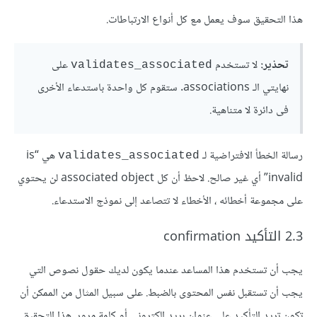
هذا التحقيق سوف يعمل مع كل أنواع الارتباطات.
تحذير:
لا تستخدم
على
validates_associated
نهايتي الـ associations. ستقوم كل واحدة باستدعاء الأخرى
فى دائرة لا متناهية.
رسالة الخطأ الافتراضية لـ
هي “is
validates_associated
invalid” أي غير صالح. لاحظ أن كل associated object لن يحتوي
على مجموعة أخطائه ، الأخطاء لا تتصاعد إلى نموذج الاستدعاء.
2.3 التأكيد confirmation
يجب أن تستخدم هذا المساعد عندما يكون لديك حقول نصوص التي
يجب أن تستقبل نفس المحتوى بالضبط. على سبيل المثال من الممكن أن
تكون تريد التأكيد على عنوان بريد إلكتروني أو كلمة مرور. هذا التحقيق