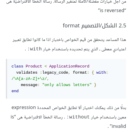
من أجل خيارات مفصّلة/كاملة لمتغير الرسالة. رسالة الخطأ الافتراضيّة هى
“is reversed”
2.5 الشكل/التصميم format
هذا المساعد يتحقق من قيم الخواص باختبار اذا ما كانوا تطابق تعبير
اعتيادي معطى ، الذي يتم تحديده باستخدام خيار
.
with:
class
Product
<
ApplicationRecord
  validates 
:
legacy_code
,
format
:
{
with
:
/\
A
[a-zA-
Z
]+\z/
,
message
:
"only allows letters"
}
end
بدلًا من ذلك يمكنك اختيار ألا تطابق الخواص المحددة expression
معين باستخدام خيار
. رسالة الخطأ الافتراضية هى “is
without:
invalid” .