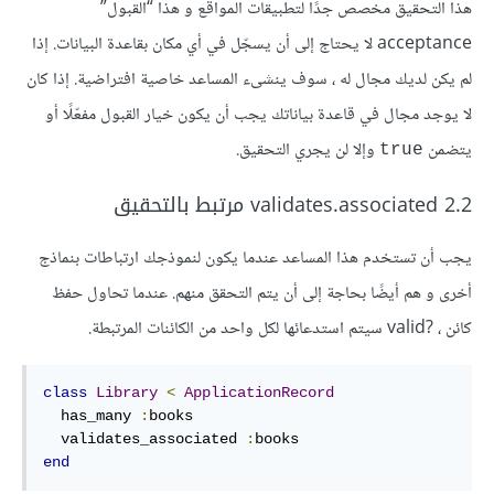
هذا التحقيق مخصص جدًا لتطبيقات المواقع و هذا “القبول”
acceptance لا يحتاج إلى أن يسجّل في أي مكان بقاعدة البيانات. إذا
لم يكن لديك مجال له ، سوف ينشىء المساعد خاصية افتراضية. إذا كان
لا يوجد مجال في قاعدة بياناتك يجب أن يكون خيار القبول مفعّلًا أو
يتضمن
وإلا لن يجري التحقيق.
true
2.2 validates.associated مرتبط بالتحقيق
يجب أن تستخدم هذا المساعد عندما يكون لنموذجك ارتباطات بنماذج
أخرى و هم أيضًا بحاجة إلى أن يتم التحقق منهم. عندما تحاول حفظ
كائن ، ?valid سيتم استدعائها لكل واحد من الكائنات المرتبطة.
class
Library
<
ApplicationRecord
  has_many 
:
books
  validates_associated 
:
books
end