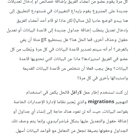
كل مرة يقوم عضو من أعضاء الفريق بإضافة خصائص أو إدخال تعديلات
جديدة على المشروع يقوم بإيداع التغييرات في مُستودع التطبيق. إلى
هنا يبدو الوضع عاديا (بل مثاليا) لكن ماذا لو قام أحد أعضاء الفريق
بإدخال تعديل يتطلب إضافة جداول جديدة إلى قاعدة البيانات أو تعديل
حقول وحذف أخرى، فما الحل هنا؟ هل يستطيع git مثلا أن يفي
بالغرض؟ أم أنه سيتم تصدير قاعدة البيانات في كل مرة ويُطلب من كل
عضو في الفريق استيرادها؟ ماذا عن البيانات التي تحتويها قاعدة
البيانات؟ وهل يجب فعلا أن نتخلص من قاعدة البيانات القديمة
واستبدالها بأخرى في كل مرة؟
إن كنت تستخدم إطار عمل
لارافل
فالحل يكمن في استخدام
التهجير
migrations
والذي يُعتبر نظاما لإدارة الإصدارات الخاصة
بقواعد البيانات، حيث أنه لن تعود هناك حاجة إلى إنشاء أي جداول أو
إضافة حقول والتعديل عليها بشكل مُباشر/يدوي، وإنما يتم وصف تلك
الجداول وحقولها بصيغة تجعل من التعامل مع قواعد البيانات أسهل.