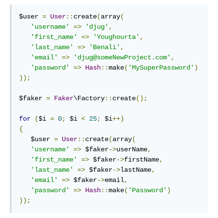
$user 
=
User
::
create
(
array
(
'username'
=>
'djug'
,
'first_name'
=>
'Youghourta'
,
'last_name'
=>
'Benali'
,
'email'
=>
'djug@someNewProject.com'
,
'password'
=>
Hash
::
make
(
'MySuperPassword'
)
));
$faker 
=
Faker
\Factory
::
create
();
for
(
$i 
=
0
;
 $i 
<
25
;
 $i
++)
{
   $user 
=
User
::
create
(
array
(
'username'
=>
 $faker
->
userName
,
'first_name'
=>
 $faker
->
firstName
,
'last_name'
=>
 $faker
->
lastName
,
'email'
=>
 $faker
->
email
,
'password'
=>
Hash
::
make
(
'Password'
)
));