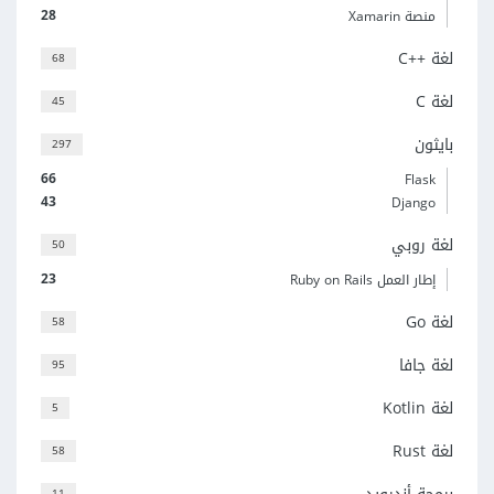
28
منصة Xamarin
لغة C++‎
68
لغة C
45
بايثون
297
66
Flask
43
Django
لغة روبي
50
23
إطار العمل Ruby on Rails
لغة Go
58
لغة جافا
95
لغة Kotlin
5
لغة Rust
58
11