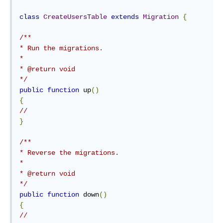
class
CreateUsersTable
extends
Migration
{
/**

* Run the migrations.

*

* @return void

*/
public
function
 up
()
{
//
}
/**

* Reverse the migrations.

*

* @return void

*/
public
function
 down
()
{
//