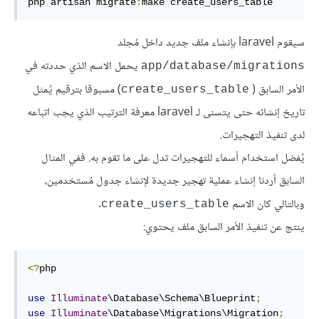
php artisan migrate
:
make create_users_table
سيقوم laravel بإنشاء ملف جديد داخل مُجلد
يحمل الاسم الذي حددته في
app/database/migrations
الأمر السابق (
) مسبوقا بترقيم يُمثل
create_users_table
تاريخ إنشائه حتى يتسنى لـ laravel معرفة الترتيب الذي يجب اتباعه
لدى تنفيذ التهجيرات.
يُفضل استخدام أسماء للتهجيرات تدل على ما تقوم به. ففي المثال
السابق أردنا إنشاء عملية تهجير جديدة لإنشاء جدول مُستخدمين،
وبالتالي كان الاسم
.
create_users_table
ينتج عن تنفيذ الأمر السابق ملف يحتوي:
<?
php

use
Illuminate
\Database\Schema\Blueprint
;
use
Illuminate
\Database\Migrations\Migration
;