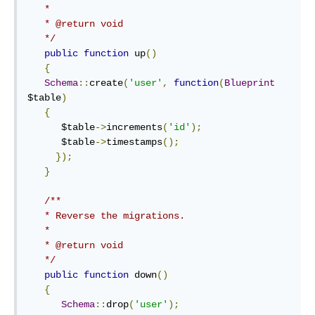
   *

   * @return void

   */
public
function
 up
()
{
Schema
::
create
(
'user'
,
function
(
Blueprint
$table
)
{
      $table
->
increments
(
'id'
);
      $table
->
timestamps
();
});
}
/**

   * Reverse the migrations.

   *

   * @return void

   */
public
function
 down
()
{
Schema
::
drop
(
'user'
);