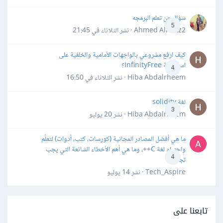
سؤال عن تعلم البرمجه
5
Ahmed Alhafiz2 · نشر
الثلاثاء في 21:45
كيف ارفع مشروعي بالواجهات الأمامية والخلفية على
استضافة InfinityFree؟
4
Hiba Abdalrheem · نشر
الثلاثاء في 16:50
لغة solidity
3
Hiba Abdalrheem · نشر
20 يوليو
ما هي أفضل المصادر المجانية (كورسات، كتب، أدوات) لتعلّم
واحترام لغة C++، وما هي أهم الأخطاء الشائعة التي يجب
4
تجنبها؟
Tech_Aspire · نشر
14 يوليو
تابعنا على