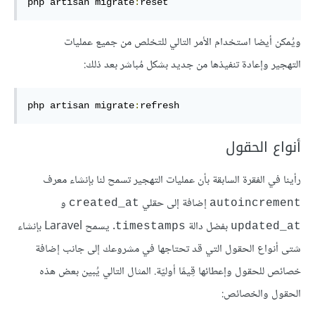
php artisan migrate
:
reset
ويُمكن أيضا استخدام الأمر التالي للتخلص من جميع عمليات
التهجير وإعادة تنفيذها من جديد بشكل مُباشر بعد ذلك:
php artisan migrate
:
refresh
أنواع الحقول
رأينا في الفقرة السابقة بأن عمليات التهجير تسمح لنا بإنشاء معرف
إضافة إلى حقلي
و
created_at
autoincrement
بفضل دالة
. يسمح Laravel بإنشاء
timestamps
updated_at
شتى أنواع الحقول التي قد تحتاجها في مشروعك إلى جانب إضافة
خصائص للحقول وإعطائها قِيمًا أوليّة. المثال التالي يُبين بعض هذه
الحقول والخصائص: