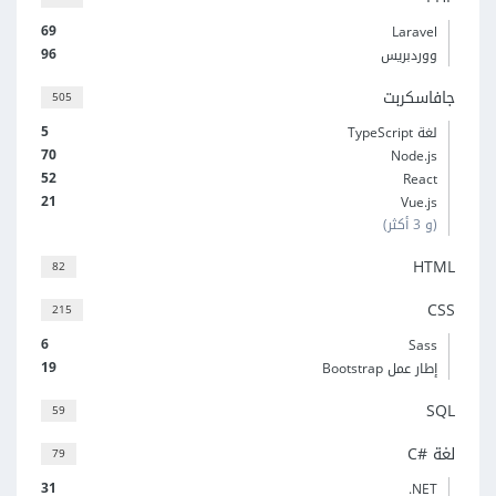
69
Laravel
96
ووردبريس
جافاسكربت
505
5
لغة TypeScript
70
Node.js
52
React
21
Vue.js
(و 3 أكثر)
HTML
82
CSS
215
6
Sass
19
إطار عمل Bootstrap
SQL
59
لغة C#‎
79
31
‎.NET