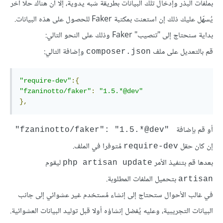
بملفات البذر وإدخال تلك البيانات بطريقة شبه يدوية، إلا أن هناك حلا آخر
يُسهّل عليك ذلك إن استعنت بمكتبة Faker للحصول على هذه البيانات.
بداية سنحتاج إلى "تنصيب" Faker وذلك على النحو التالي:
قم بالتعديل على ملف
وإضافة التالي:
composer.json
"require-dev"
:{
"fzaninotto/faker"
:
"1.5.*@dev"
},
أو قم بإضافة
fzaninotto/faker": "1.5.*@dev"
 "
إن كان حقل
مُتوفرا في الملف.
require-dev
بعدها قم بتنفيذ الأمر
ليقوم
php artisan update
بتحميل الملفات المطلوبة.
artisan
في غالب الأحوال ستحتاج إلى إنشاء مُستخدم غير عشوائي إلى جانب
البيانات التجريبية، وعليه يُفضل إنشاؤه أولا قبل توليد البيانات العشوائية.