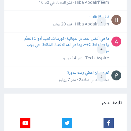
Hiba Abdalrheem · نشر
الثلاثاء في 16:50
لغة solidity
3
Hiba Abdalrheem · نشر
20 يوليو
ما هي أفضل المصادر المجانية (كورسات، كتب، أدوات) لتعلّم
واحترام لغة C++، وما هي أهم الأخطاء الشائعة التي يجب
4
تجنبها؟
Tech_Aspire · نشر
14 يوليو
كم علي ان اعطي وقت للدورة
4
محمد سداتي صامد2 · نشر
7 يوليو
تابعنا على