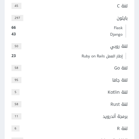
لغة C
45
بايثون
297
66
Flask
43
Django
لغة روبي
50
23
إطار العمل Ruby on Rails
لغة Go
58
لغة جافا
95
لغة Kotlin
5
لغة Rust
58
برمجة أندرويد
11
لغة R
6