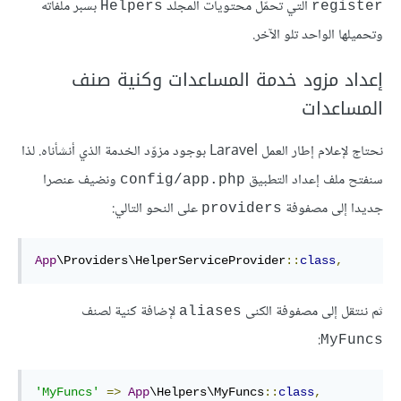
التي تحمّل محتويات المجلد
بسبر ملفاته
Helpers
register
وتحميلها الواحد تلو الآخر.
إعداد مزود خدمة المساعدات وكنية صنف
المساعدات
نحتاج لإعلام إطار العمل Laravel بوجود مزوّد الخدمة الذي أنشأناه. لذا
سنفتح ملف إعداد التطبيق
ونضيف عنصرا
config/app.php
جديدا إلى مصفوفة
على النحو التالي:
providers
App
\Providers\HelperServiceProvider
::
class
,
ثم ننتقل إلى مصفوفة الكنى
لإضافة كنية لصنف
aliases
:
MyFuncs
'MyFuncs'
=>
App
\Helpers\MyFuncs
::
class
,