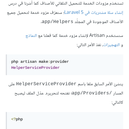
تستخدَم مزودات الخدمة للتحميل التلقائي للأصناف كما أشرنا في درس
إنشاء سلة مشتريات في Laravel 5
؛ سنعرّف مزود خدمة لتحميل جميع
الأصناف الموجودة في المجلّد
.
app/Helpers
سنستخدم Artisan لإنشاء مزود خدمة كما فعلنا مع
النماذج
و
التهجيرات
، نفذ الأمر التالي:
php artisan make
:
provider 
HelperServiceProvider
ينشئ الأمر السابق ملفا باسم
على
HelperServiceProvider
المسار
؛ نفتحه لتحريره. عدّل الملف ليصبح
/app/Providers
كالتالي:
<?
php 
