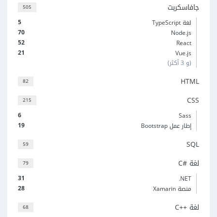
جافاسكربت
505
5
لغة TypeScript
70
Node.js
52
React
21
Vue.js
(و 3 أكثر)
HTML
82
CSS
215
6
Sass
19
إطار عمل Bootstrap
SQL
59
لغة C#‎
79
31
‎.NET
28
منصة Xamarin
لغة C++‎
68