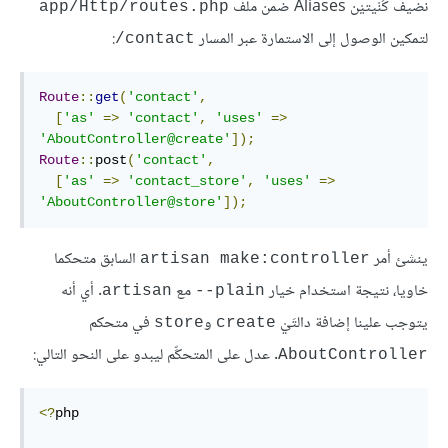
نضيف كُنْيتيْن Aliases ضمن ملف
app/Http/routes.php
لتمكين الوصول إلى الاستمارة عبر المسار
:
contact/
Route
::
get
(
'contact'
,
[
'as'
=>
'contact'
,
'uses'
=>
'AboutController@create'
]);
Route
::
post
(
'contact'
,
[
'as'
=>
'contact_store'
,
'uses'
=>
'AboutController@store'
]);
ينشئ أمر
السابق متحكما
artisan make:controller
خاويا، نتيجة استخدام خيار
مع
. أي أنه
artisan
plain--
يتوجب علينا إضافة دالتَيْ
و
في متحكم
store
create
. عدل على المتحكِّم ليبدو على النحو التالي:
AboutController
<?
php
