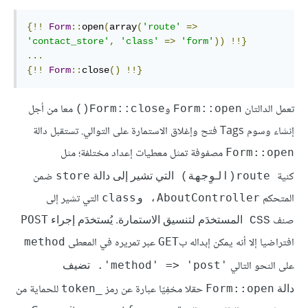
{!!
Form
::
open
(
array
(
'route'
=>
'contact_store'
,
'class'
=>
'form'
))
!!}
...
{!!
Form
::
close
()
!!}
تعمل الدالتان
و
معا من أجل
Form::close()
Form::open
إنشاء وسوم Tags فتح وإغلاق الاستمارة على التوالي. تستقبل دالة
مصفوفة تمثل معطيات إعداد مختلفة؛ مثل
Form::open
التي تشير إلى دالة 
كنية
ضمن
store
route
(الوِجهة) 
المتحكم
التي تشير إلى
class
AboutController
، و
المستخدَم لتنسيق الاستمارة. يُستخدَم إجراء 
صنف
POST
CSS 
افتراضيا إلا أنه يمكن إبداله ب
عبر تمريره في المعطى
method
GET
تضيف 
على النحو التالي
'method' => 'post'
. 
دالة 
حقلا مخفِيّا عبارة عن رمز
للحماية من
_token
Form::open