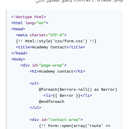
. وألصق المحتوى التالي:
contact.blade.php
<!doctype html>
<html
lang
=
"en"
>
<head>
<meta
charset
=
"UTF-8"
>
  {!! Html::style('css/form.css') !!}

<title>
Academy Contact
</title>
</head>
<body>
<div
id
=
"page-wrap"
>
<h1>
Academy contact
</h1>
<ul>
            @foreach($errors->all() as $error)

<li>
{{ $error }}
</li>
            @endforeach

</ul>
<div
id
=
"contact-area"
>
            {!! Form::open(array('route' => 