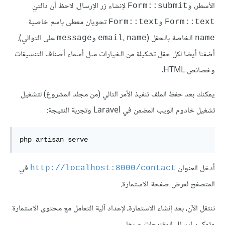
الأسطر، و
لإنشاء زر الإرسال. لاحظ أن دالتيْ
Form::submit
و
تحويان معطى باسم خاصية
Form::text
Form::text
الخاصة بالحقل (
،
و
على التوالي).
message
email
name
name
أضفنا أيضا لكل حقل تشكيلة من الخيارات مثل أسماء أصناف التنسيقات
وخصائص HTML.
يمكنك بعد حفظ الملف تنفيذ الأمر التالي (من مجلد المشروع) لتشغيل
تشغيل خادوم الويب المضمن في Laravel وتجربة النتيجة:
php artisan serve
أدخل العنوان
في
http://localhost:8000/contact
المتصفح لعرض صفحة الاستمارة.
ننتقل الآن، بعد إنشاء الاستمارة، لإعداد آلية التعامل مع محتوى الاستمارة
وتمكين إرسال المقترحات عبرها.