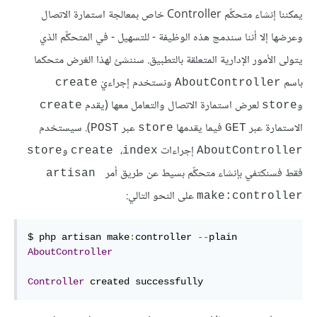
يمكننا إنشاء متحكِّم Controller خاص بمعالجة استمارة الاتصال
وعرضها إلا أننا سندمج هذه الوظيفة - للتسهيل - في المتحكِّم الذي
يتولى الأمور الإدارية المتعلقة بالتطبيق. سننشئ لهذا الغرض متحكما
باسم
ونستخدم إجراءيْ
create
AboutController
و
لعرض استمارة الاتصال والتعامل معها (يقدم
create
store
الاستمارة عبر
فيما يقدمها
عبر
). سيستخدم
POST
store
GET
إجراءات
،
و
store
create 
index
AboutController
فقط فسنكتفي بإنشاء متحكِّم بسيط عن طريق أمر
artisan 
على النحو التالي:
make:controller
$ php artisan make
:
controller 
--
plain 
AboutController
Controller
 created successfully