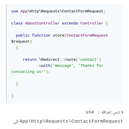
use
App
\Http\Requests\ContactFormRequest
;
class
AboutController
extends
Controller
{
public
function
 store
(
ContactFormRequest
$request
)
{
return
 \Redirect
::
route
(
'contact'
)
->
with
(
'message'
,
'Thanks for 
contacting us!'
);
}
}
لا تنس إضافة
;use 
إلى
App\Http\Requests\ContactFormRequest