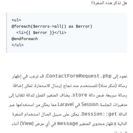
هل تذكر هذه الشفرة؟
<ul>
@foreach($errors->all() as $error)

<li>
{{ $error }}
</li>
</ul>
نعود إلى
. قد ترغب في إظهار
ContactFormRequest.php
رسالة (شكر مثلا) للمستخدم عند نجاح إرسال الاستمارة. تمكن إضافة
رسالة سريعة ضمن دالة
. يضاف المتغير المُمرَّر للدالة تلقائيا إلى
store
متغيرات الجلسة Session في Laravel مما يمكّن من استخدامها عبر
الدالة
. يمكِن على سبيل المثال استخدام الشفرة
Session::get
التالية لإظهار محتوى المتغير
في أي عرض (View) أثناء
message