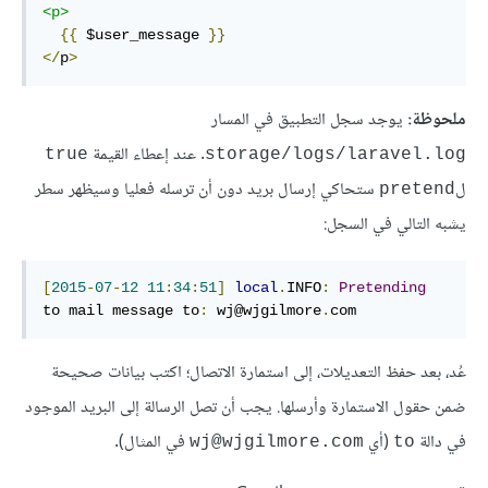
<p>
{{
 $user_message 
}}
</
p
>
ملحوظة:
يوجد سجل التطبيق في المسار
. عند إعطاء القيمة
true
storage/logs/laravel.log
ل
ستحاكي إرسال بريد دون أن ترسله فعليا وسيظهر سطر
pretend
يشبه التالي في السجل:
[
2015
-
07
-
12
11
:
34
:
51
]
local
.
INFO
:
Pretending
to mail message to
:
 wj@wjgilmore
.
com
عُد، بعد حفظ التعديلات، إلى استمارة الاتصال؛ اكتب بيانات صحيحة
ضمن حقول الاستمارة وأرسلها. يجب أن تصل الرسالة إلى البريد الموجود
في دالة
(أي
في المثال).
wj@wjgilmore.com
to