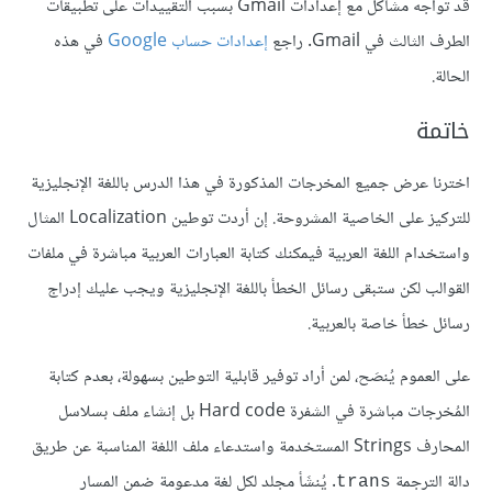
قد تواجه مشاكل مع إعدادات Gmail بسبب التقييدات على تطبيقات
الطرف الثالث في Gmail. راجع
إعدادات حساب Google
في هذه
الحالة.
خاتمة
اخترنا عرض جميع المخرجات المذكورة في هذا الدرس باللغة الإنجليزية
للتركيز على الخاصية المشروحة. إن أردت توطين Localization المثال
واستخدام اللغة العربية فيمكنك كتابة العبارات العربية مباشرة في ملفات
القوالب لكن ستبقى رسائل الخطأ باللغة الإنجليزية ويجب عليك إدراج
رسائل خطأ خاصة بالعربية.
على العموم يُنصَح، لمن أراد توفير قابلية التوطين بسهولة، بعدم كتابة
المُخرجات مباشرة في الشفرة Hard code بل إنشاء ملف بسلاسل
المحارف Strings المستخدمة واستدعاء ملف اللغة المناسبة عن طريق
دالة الترجمة
. يُنشَأ مجلد لكل لغة مدعومة ضمن المسار
trans