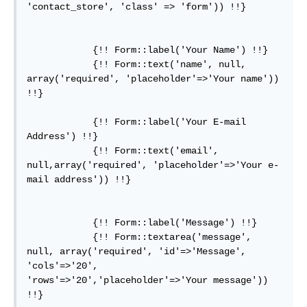
'contact_store', 'class' => 'form')) !!}

            {!! Form::label('Your Name') !!}

            {!! Form::text('name', null, 
array('required', 'placeholder'=>'Your name')) 
!!}

            {!! Form::label('Your E-mail 
Address') !!}

            {!! Form::text('email', 
null,array('required', 'placeholder'=>'Your e-
mail address')) !!}

            {!! Form::label('Message') !!}

            {!! Form::textarea('message', 
null, array('required', 'id'=>'Message', 
'cols'=>'20', 
'rows'=>'20','placeholder'=>'Your message')) 
!!}
