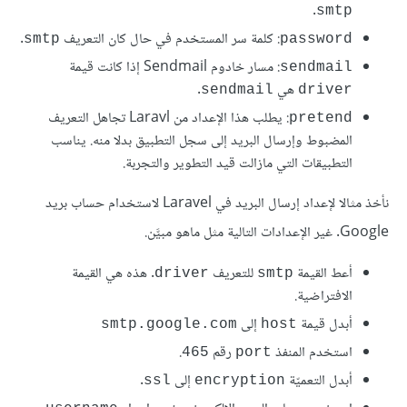
.
smtp
: كلمة سر المستخدم في حال كان التعريف
.
smtp
password
: مسار خادوم Sendmail إذا كانت قيمة
sendmail
هي
.
sendmail
driver
: يطلب هذا الإعداد من Laravl تجاهل التعريف
pretend
المضبوط وإرسال البريد إلى سجل التطبيق بدلا منه. يناسب
التطبيقات التي مازالت قيد التطوير والتجربة.
نأخذ مثالا لإعداد إرسال البريد في Laravel لاستخدام حساب بريد
Google. غير الإعدادات التالية مثل ماهو مبيَّن.
أعط القيمة
للتعريف
. هذه هي القيمة
driver
smtp
الافتراضية.
أبدل قيمة
إلى
smtp.google.com
host
استخدم المنفذ
رقم
.
465
port
أبدل التعميّة
إلى
.
ssl
encryption