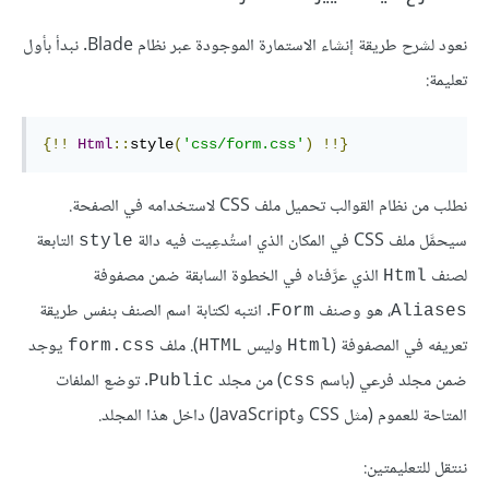
نعود لشرح طريقة إنشاء الاستمارة الموجودة عبر نظام Blade. نبدأ بأول
تعليمة:
{!!
Html
::
style
(
'css/form.css'
)
!!}
نطلب من نظام القوالب تحميل ملف CSS لاستخدامه في الصفحة.
سيحمَّل ملف CSS في المكان الذي استُدعِيت فيه دالة
التابعة
style
لصنف
الذي عرَّفناه في الخطوة السابقة ضمن مصفوفة
Html
، هو وصنف
. انتبه لكتابة اسم الصنف بنفس طريقة
Form
Aliases
تعريفه في المصفوفة (
وليس
). ملف
يوجد
form.css
HTML
Html
ضمن مجلد فرعي (باسم
) من مجلد
. توضع الملفات
Public
css
المتاحة للعموم (مثل CSS وJavaScript) داخل هذا المجلد.
ننتقل للتعليمتين: