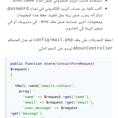
استخدم حساب البريد الإلكتروني ضمن إعداد
.
username
اكتب كلمة سر حساب البريد الإلكتروني في إعداد
.
password
تذكر أنه يجب، ضمن بيئة عمل فعلية، حفظ هذه المعلومات
ومعلومات أخرى حساسة ضمن ملف
في مشروعك أو في
env.
متغير البيئة في الخادوم.
احفظ التعديلات على ملف
ثم عدل المتحكم
config/mail.php
ليبدو على النحو التالي:
AboutController
public
function
 store
(
ContactFormRequest
$request
)
{
  \Mail
::
send
(
'emails.contact'
,
    array
(
'name'
=>
 $request
->
get
(
'name'
),
'email'
=>
 $request
->
get
(
'email'
),
'user_message'
=>
 $request
-
>
get
(
'message'
)