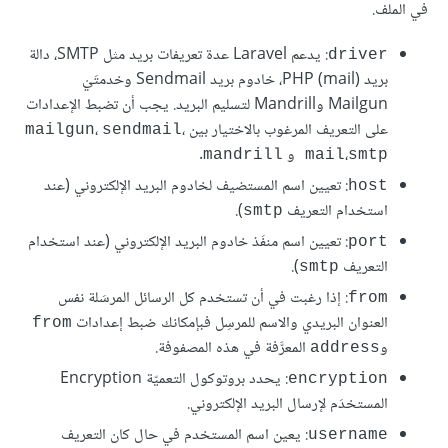
في الملف.
: يدعم Laravel عدة تعريفات بريد مثل SMTP، دالة
driver
بريد PHP (mail)، خادوم بريد Sendmail وخدمتَيْ
Mailgun وMandrill لتسليم البريد. يجب أن تضبط الإعدادات
على التعريف المرغوب بالاختيار بين
،
،
mailgun
sendmail
،
و
.
mandrill
mail
smtp 
: تعيين اسم المستضيف لخادوم البريد الإلكتروني (عند
host
استخدام التعريف
).
smtp
: تعيين اسم منفَذ خادوم البريد الإلكتروني (عند استخدام
port
التعريف
).
smtp
: إذا رغبت في أن تستخدم كل الرسائل المرسَلة نفس
from
العنوان البريدي والاسم للمرسِل فبإمكانك ضبط إعدادات
from
و
المعرَّفة في هذه المصفوفة.
address
: يحدد بروتوكول التعميّة Encryption
encryption
المستخدَم لإرسال البريد الإلكتروني.
: يعين اسم المستخدم في حال كان التعريف
username