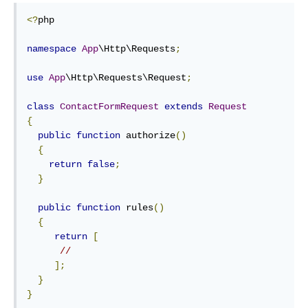
<?
php

namespace
App
\Http\Requests
;
use
App
\Http\Requests\Request
;
class
ContactFormRequest
extends
Request
{
public
function
 authorize
()
{
return
false
;
}
public
function
 rules
()
{
return
[
//
];
}
}