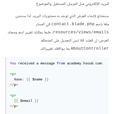
للبريد الإلكتروني مثل المرسِل، المستقبِل والموضوع.
سنحتاج لإنشاء العرض الذي توجد به محتويات البريد. لذا سننشئ
ملفا باسم
في المسار
contact.blade.php
. طبعا يمكنك تغيير اسم ومجلد
resources/views/emails
العرض؛ إن فعلت فلا تنس التعديل على المتحكم
بما يوافقك تغييراتك.
AboutController
You
 received a message 
from
 academy
.
hsoub
.
com
:
<p>
Name
:
{{
 $name 
}}
</
p
>
<p>
{{
 $email 
}}
</
p
>