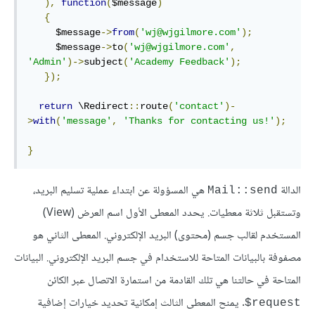
),
function
(
$message
)
{
     $message
->
from
(
'wj@wjgilmore.com'
);
     $message
->
to
(
'wj@wjgilmore.com'
,
'Admin'
)->
subject
(
'Academy Feedback'
);
});
return
 \Redirect
::
route
(
'contact'
)-
>
with
(
'message'
,
'Thanks for contacting us!'
);
}
الدالة
هي المسؤولة عن ابتداء عملية تسليم البريد،
Mail::send
وتستقبل ثلاثة معطيات. يحدد المعطى الأول اسم العرض (View)
المستخدم لقالب جسم (محتوى) البريد الإلكتروني. المعطى الثاني هو
مصفوفة بالبيانات المتاحة للاستخدام في جسم البريد الإلكتروني. البيانات
المتاحة في حالتنا هي تلك القادمة من استمارة الاتصال عبر الكائن
. يمنح المعطى الثالث إمكانية تحديد خيارات إضافية
request$