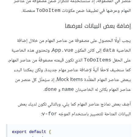
عنصر في المصفوفة، إذ سنستخدِمه للتكرار ضمن مصفوفة من عناصر
المهام وعرضها في تطبيقنا ضمن مكوّنات
منفصلة.
ToDoItem
إضافة بعض البيانات لعرضها
يجب أولًا الحصول على مصفوفة من عناصر المهام من خلال إضافة
الخاصية
إلى كائن المكوّن
، وتحتوي هذه الخاصية
App.vue
data
على الحقل
الذي تكون قيمته مصفوفةً من عناصر المهام،
ToDoItems
كما سنضيف لاحقًا آليةً لإضافة عناصر مهام جديدة، ولكن يمكننا البدء
ببعض عناصر المهام المقلِّدة Mock Items، إذ سيُمثَّل كل عنصر من
عناصر المهام بكائن له الخاصيتان
و
.
done
name
أضِف بعض نماذج عناصر المهام كما يلي، وبالتالي تكون لديك بعض
البيانات المتاحة للتصيير باستخدام الموجّه
:
v-for
export
default
{