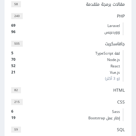
مقالات برمجة متقدمة
58
PHP
240
69
Laravel
96
ووردبريس
جافاسكربت
505
5
لغة TypeScript
70
Node.js
52
React
21
Vue.js
(و 3 أكثر)
HTML
82
CSS
215
6
Sass
19
إطار عمل Bootstrap
SQL
59