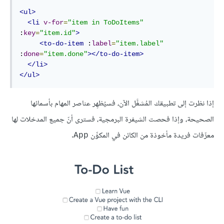
<ul>
<li
v-for
=
"item in ToDoItems"
:
key
=
"item.id"
>
<to-do-item
 :
label
=
"item.label"
:
done
=
"item.done"
></to-do-item>
</li>
</ul>
إذا نظرت إلى تطبيقك المُشغَّل الآن، فسيُظهِر عناصر المهام بأسمائها
الصحيحة، وإذا فحصت الشيفرة البرمجية، فسترى أنّ جميع المدخلات لها
معرِّفات فريدة مأخوذة من الكائن في المكوِّن
.
App