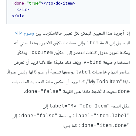
:
done
=
"true"
></to-do-item>
</li>
</ul>
إذا أجرينا هذا التغيير، فيمكن لكل تعبير جافاسكربت بين
وسوم <li>
الوصول إلى قيمة
وإلى سمات المكوِّن الأخرى، وهذا يعني أنه
item
يمكننا تمرير حقول كائنات العنصر إلى المكوِّن
وتذكّر
ToDoItem
استخدام صيغة
، ويُعَدّ ذلك مفيدًا حقًا لأننا نريد أن تعرض
v-bind
عناصر المهام خاصيات
بوصفها تسميةً أو عنوانًا لها وليس عنوانًا
label
ثابتًا "My Todo Item"، كما نريد أن تعكس حالة التحديد الخاصيات
بحيث لا تُضبَط دائمًا على القيمة
.
done="false"‎
done
عدِّل السمة
إلى
label="My ToDo Item"‎
والسمة
إلى
‎:done="false"‎
‎:label="item.label"‎
كما يلي:
‎:done="item.done"‎