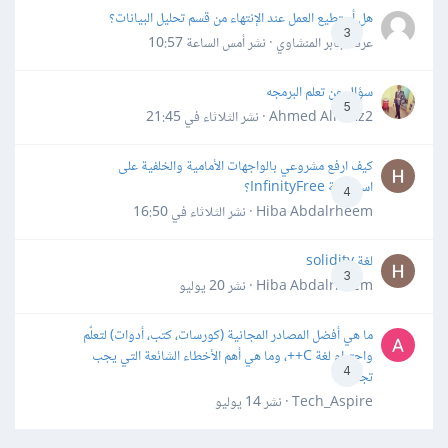
هل أستطيع العمل عند الإنتهاء من قسم تحليل البيانات؟
3
عرفه جابر المنشاوي · نشر
أمس الساعة 10:57
سؤال عن تعلم البرمجه
5
Ahmed Alhafiz2 · نشر
الثلاثاء في 21:45
كيف ارفع مشروعي بالواجهات الأمامية والخلفية على
استضافة InfinityFree؟
4
Hiba Abdalrheem · نشر
الثلاثاء في 16:50
لغة solidity
3
Hiba Abdalrheem · نشر
20 يوليو
ما هي أفضل المصادر المجانية (كورسات، كتب، أدوات) لتعلّم
واحترام لغة C++، وما هي أهم الأخطاء الشائعة التي يجب
4
تجنبها؟
Tech_Aspire · نشر
14 يوليو