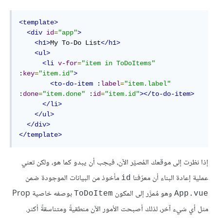
<template>
<div
id
=
"app"
>
<h1>
My To-Do List
</h1>
<ul>
<li
v-for
=
"item in ToDoItems"
:
key
=
"item.id"
>
<to-do-item
 :
label
=
"item.label"
:
done
=
"item.done"
 :
id
=
"item.id"
></to-do-item>
</li>
</ul>
</div>
</template>
إذا نظرت إلى موقعك المُصيَّر الآن، فيجب أن يبدو كما هو، ولكن تعني
عملية إعادة البناء أن معرّفنا
مأخوذ من البيانات الموجودة ضمن
id
وهو مُمرَّر إلى المكون
بوصفه خاصية Prop
ToDoItem
App.vue
مثل أي شيء آخر، لذلك أصبحت الأمور الآن منطقيةً ومتناسقةً أكثر.