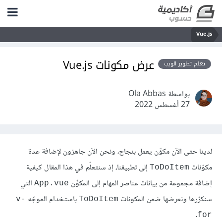
Vue.js
عرض مكونات Vue.js
تعلم تطوير الويب
بواسطة Ola Abbas
27 أغسطس 2022
لدينا حتى الآن مكوِّن يعمل بنجاح، ونحن الآن جاهزون لإضافة عدة
مكوّنات
إلى تطبيقنا، إذ سنتعلّم في هذا المقال كيفية
ToDoItem
إضافة مجموعة من بيانات عناصر المهام إلى المكوِّن
التي
App.vue
سنكرّرها ونعرضها ضمن المكونات
باستخدام الموجّه
v-
ToDoItem
.
for