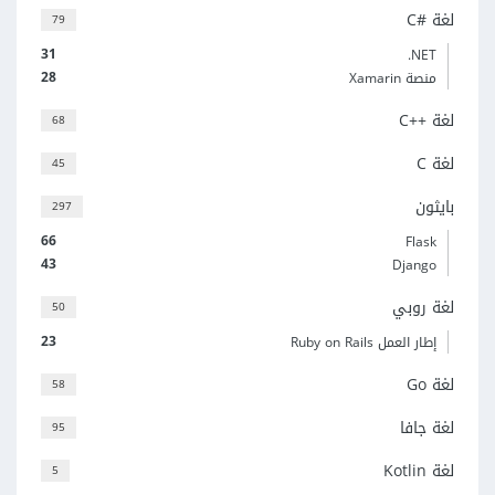
لغة C#‎
79
31
‎.NET
28
منصة Xamarin
لغة C++‎
68
لغة C
45
بايثون
297
66
Flask
43
Django
لغة روبي
50
23
إطار العمل Ruby on Rails
لغة Go
58
لغة جافا
95
لغة Kotlin
5