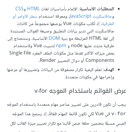
المتطلبات الأساسية
: الإلمام بأساسيات لغات
HTML
و
CSS
و
جافاسكربت JavaScript
، ومعرفة استخدام
سطر الأوامر أو
الطرفية
، إذ تُكتَب مكوِّنات Vue بوصفها مجموعةً من كائنات
جافاسكربت التي تدير بيانات التطبيق وصيغة القوالب المستنِدة
إلى لغة HTML المرتبطة مع بنية
DOM
الأساسية، وستحتاج إلى
طرفية مثبَّت عليها node و
npm
لتثبيت Vue ولاستخدام
بعض ميزاته الأكثر تقدمًا مثل مكوّنات الملف المفرد Single File
Components أو دوال التصيير Render.
الهدف
: تعلّم كيفية تكرار مصفوفة من البيانات وتصييرها أو عرضها
وإخراجها في مكوّنات متعددة.
عرض القوائم باستخدام الموجه v-for
يجب أن نكون قادرين على تصيير عناصر مهام متعددة باستخدام الموجِّه
في Vue لكي تكون قائمة المهام فعّالةً، إذ يسمح هذا الموجِّه
v-for
المبني مسبقًا بتضمين حلقة ضمن قالبنا مع تكرار تصيير ميزة القالب لكل