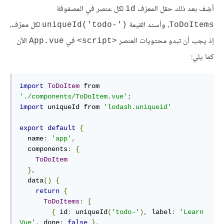
أضِف بعد ذلك حقل المعرّف
لكل عنصر في المصفوفة
id
، وأسند القيمة
لكل معرِّف،
uniqueId('todo-')‎
ToDoItems
إذ يجب أن تبدو محتويات العنصر
في
الآن
App.vue
<script>
كما يلي:
import
ToDoItem
 from 
'./components/ToDoItem.vue'
;
import
 uniqueId from 
'lodash.uniqueid'
export
default
{
  name
:
'app'
,
  components
:
{
ToDoItem
},
  data
()
{
return
{
ToDoItems
:
[
{
 id
:
 uniqueId
(
'todo-'
),
 label
:
'Learn 
Vue'
,
 done
:
false
},