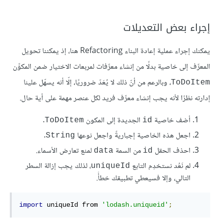
إجراء بعض التعديلات
يمكنك إجراء عملية إعادة البناء Refactoring هنا، إذ يمكننا تحويل
المعرِّف إلى خاصية بدلًا من إنشاء معرِّفات لمربعات الاختيار ضمن المكوِّن
، وبالرعم من أنّ ذلك لا يُعَدّ ضروريًا، إلّا أنه يسهّل علينا
ToDoItem
إدارته نظرًا لأنه يجب إنشاء معرِّف فريد لكل عنصر مهمة على أية حال.
أضف خاصية
الجديدة إلى المكون
.
ToDoItem
id
اجعل هذه الخاصية إجباريةً واجعل نوعها
.
String
احذف الحقل
من السمة
لمنع تعارض الأسماء.
data
id
لم نَعُد نستخدِم التابع
، لذلك يجب إزالة السطر
uniqueId
التالي، وإلا فسيعطي تطبيقك خطأً.
import
 uniqueId from 
'lodash.uniqueid'
;‎