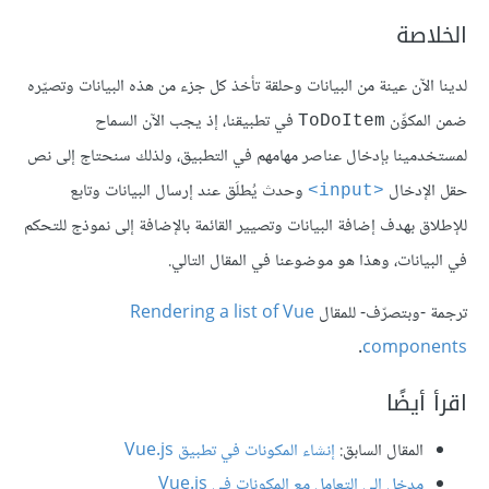
الخلاصة
لدينا الآن عينة من البيانات وحلقة تأخذ كل جزء من هذه البيانات وتصيّره
ضمن المكوِّن
في تطبيقنا، إذ يجب الآن السماح
ToDoItem
لمستخدمينا بإدخال عناصر مهامهم في التطبيق، ولذلك سنحتاج إلى نص
حقل الإدخال
وحدث يُطلَق عند إرسال البيانات وتابع
<input>
للإطلاق بهدف إضافة البيانات وتصيير القائمة بالإضافة إلى نموذج للتحكم
في البيانات، وهذا هو موضوعنا في المقال التالي.
ترجمة -وبتصرّف- للمقال
Rendering a list of Vue
.
components
اقرأ أيضًا
المقال السابق:
إنشاء المكونات في تطبيق Vue.js
مدخل إلى التعامل مع المكونات في Vue.js