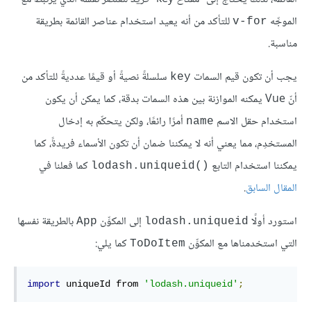
الموجِّه
للتأكد من أنه يعيد استخدام عناصر القائمة بطريقة
v-for
مناسبة.
يجب أن تكون قيم السمات
سلسلةً نصيةً أو قيمًا عدديةً للتأكد من
key
أنّ Vue يمكنه الموازنة بين هذه السمات بدقة، كما يمكن أن يكون
استخدام حقل الاسم
أمرًا رائعًا، ولكن يتحكّم به إدخال
name
المستخدِم، مما يعني أنه لا يمكننا ضمان أن تكون الأسماء فريدةً، كما
يمكننا استخدام التابع
كما فعلنا في
lodash.uniqueid()‎
المقال السابق
.
استورد أولًا
إلى المكوِّن
بالطريقة نفسها
App
lodash.uniqueid
التي استخدمناها مع المكوِّن
كما يلي:
ToDoItem
import
 uniqueId from 
'lodash.uniqueid'
;