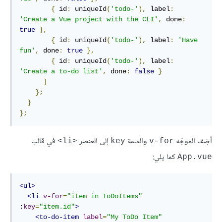
{
 id
:
 uniqueId
(
'todo-'
),
 label
:
'Create a Vue project with the CLI'
,
 done
:
true
},
{
 id
:
 uniqueId
(
'todo-'
),
 label
:
'Have 
fun'
,
 done
:
true
},
{
 id
:
 uniqueId
(
'todo-'
),
 label
:
'Create a to-do list'
,
 done
:
false
}
]
};
}
};
أضِف الموجِّه
والسمة
إلى العنصر
في قالب
<li>
key
v-for
كما يلي:
App.vue
<ul>
<li
v-for
=
"item in ToDoItems"
:
key
=
"item.id"
>
<to-do-item
label
=
"My ToDo Item"