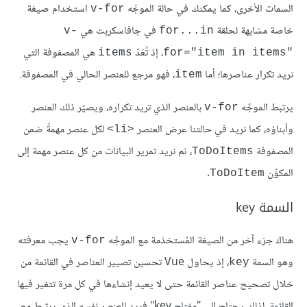
السمات الأخرى، كما يمكنك في حالة الموجِّه
استخدام صيغة
v-for
خاصة مشابهة لحلقة
في جافاسكربت هي
v-
for...in
، إذ تُعَدّ
هي المصفوفة التي
items
for="item in items"‎
نريد تكرار عناصرها؛ أما
، فهو مرجع للعنصر الحالي في المصفوفة.
item
يرتبط الموجِّه
بالعنصر الذي تريد تكراره، ويصيّر ذلك العنصر
v-for
وأبناؤه، كما نريد في حالتنا عرض العنصر
لكل عنصر مهمةً ضمن
<li>
المصفوفة
، ثم نريد تمرير البيانات من كل عنصر مهمة إلى
ToDoItems
المكوِّن
.
ToDoItem
السمة key
هناك جزء آخر من الصيغة المُستخدَمة مع الموجِّه
يجب معرفته
v-for
وهو السمة
، إذ يحاول Vue تحسين تصيير العناصر في القائمة من
key
خلال تصحيح عناصر القائمة حتى لا يعيد إنشاءها في كل مرة تتغير فيها
القائمة، لذلك يحتاج إلى "مفتاح key" فريد للعنصر نفسه الذي يرتبط مع