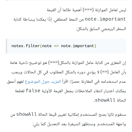
ليس لعامل الموازنة (===) أهمية طالما أن القيمة
من النمط المنطقي. إذًا يمكننا ببساطة كتابة
note.important
السطر البرمجي السابق بالشكل:
notes
.
filter
(
note 
=>
 note
.
important
)
إن المغزى من كتابة عامل الموازنة بالشكل(===) هو توضيح ناحية هامة
بأن العامل (==) لا يؤدي دوره بالشكل المطلوب في كل الحالات ويجب
عدم استخدامه في المقارنة حصرًا. اقرأ
المزيد حول الموضوع
لفهمٍ أعمق.
يمكنك اختبار انتقاء الملاحظات بجعل القيمة الأولية
لقطعة
false
الحالة
.
showAll
سنقوم تاليًا بمنح المستخدم إمكانية تغيير قيمة الحالة
من
showAll
واجهة المستخدم. وستظهر الشيفرة بعد التعديل كما يلي: