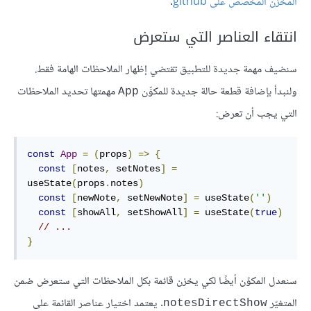
المخزن المخصص على github
.
انتقاء العناصر التي ستعرض
سنضيف مهمة جديدة للتطبيق تقتضي إظهار الملاحظات الهامة فقط.
ولنبدأ بإضافة قطعة حالة جديدة للمكوِّن
مهمتها تحديد الملاحظات
App
التي يجب أن تعرض:
const
App
=
(
props
)
=>
{
const
[
notes
,
 setNotes
]
=
useState
(
props
.
notes
)
const
[
newNote
,
 setNewNote
]
=
 useState
(
''
)
const
[
showAll
,
 setShowAll
]
=
 useState
(
true
)
// ...
}
سنعدل المكوًن أيضًا لكي يخزن قائمة بكل الملاحظات التي ستعرض ضمن
المتغيّر
. يعتمد اختيار عناصر القائمة على
notesDirectShow