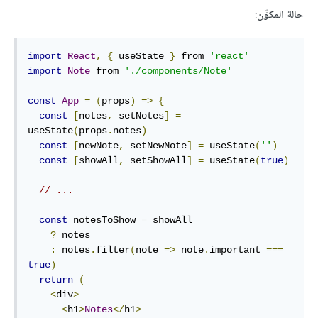
حالة المكوِّن:
import
React
,
{
 useState 
}
 from 
'react'
import
Note
 from 
'./components/Note'
const
App
=
(
props
)
=>
{
const
[
notes
,
 setNotes
]
=
useState
(
props
.
notes
)
const
[
newNote
,
 setNewNote
]
=
 useState
(
''
)
const
[
showAll
,
 setShowAll
]
=
 useState
(
true
)
// ...
const
 notesToShow 
=
 showAll    

?
 notes    

:
 notes
.
filter
(
note 
=>
 note
.
important 
===
true
)
return
(
<
div
>
<
h1
>
Notes
</
h1
>