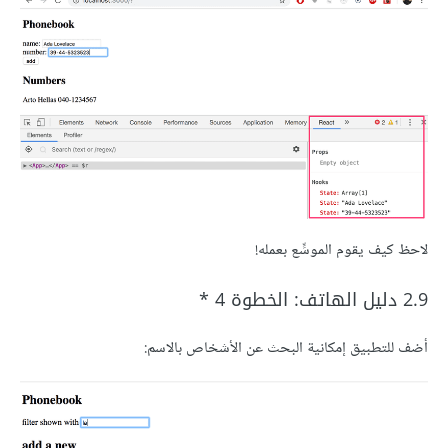
لاحظ كيف يقوم الموسٍّع بعمله!
2.9 دليل الهاتف: الخطوة 4 *
أضف للتطبيق إمكانية البحث عن الأشخاص بالاسم: