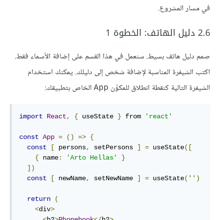
في مسار المشروع.
2.6 دليل الهاتف: الخطوة 1
صمم دليل هاتف بسيط. سنعمل في هذا القسم على إضافة الأسماء فقط.
اكتب الشيفرة المناسبة لإضافة شخص إلى دليلك. يمكنك استخدام
الشيفرة التالية كنقطة انطلاق للمكوِّن
الخاص بتطبيقك:
App
import
React
,
{
 useState 
}
 from 
'react'
const
App
=
()
=>
{
const
[
 persons
,
 setPersons 
]
=
 useState
([
{
 name
:
'Arto Hellas'
}
])
const
[
 newName
,
 setNewName 
]
=
 useState
(
''
)
return
(
<
div
>
<
h2
>
Phonebook
</
h2
>