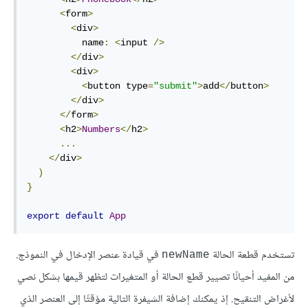
<
form
>
<
div
>
          name
:
<
input 
/>
</
div
>
<
div
>
<
button type
=
"submit"
>
add
</
button
>
</
div
>
</
form
>
<
h2
>
Numbers
</
h2
>
...
</
div
>
)
}
export
default
App
تستخدم قطعة الحالة
في قيادة عنصر الإدخال في النموذج.
newName
من المفيد أحيانًا تصيير قطع الحالة أو المتغيرات لتظهر قيمها بشكل نصي
لأغراض التنقيح. إذ يمكنك إضافة الشيفرة التالية مؤقتًا إلى العنصر الذي