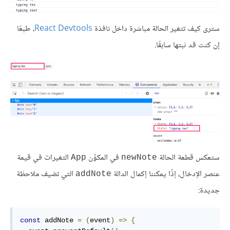
سترى كيف تتغير الحالة مباشرة داخل نافذة
React Devtools
، طبعًا
إن كنت قد ثبتها سابقًا.
ستعكس قطعة الحالة
في المكوِّن
التغيرات في قيمة
App
newNote
عنصر الإدخال، إذًا يمكننا إكمال الدالة
التي تضيف ملاحظة
addNote
جديدة:
const
 addNote 
=
(
event
)
=>
{