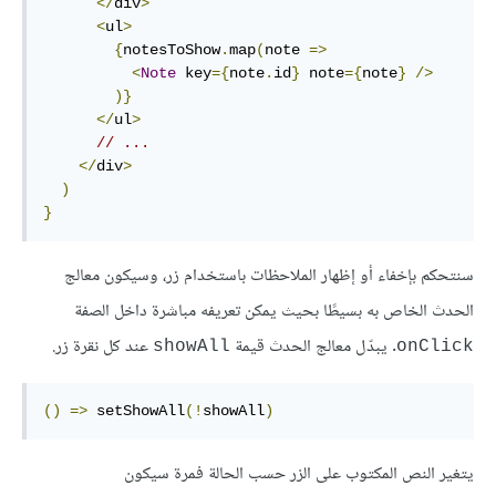
</
div
>
<
ul
>
{
notesToShow
.
map
(
note 
=>
<
Note
 key
={
note
.
id
}
 note
={
note
}
/>
)}
</
ul
>
// ...    
</
div
>
)
}
سنتحكم بإخفاء أو إظهار الملاحظات باستخدام زر، وسيكون معالج
الحدث الخاص به بسيطًا بحيث يمكن تعريفه مباشرة داخل الصفة
. يبدّل معالج الحدث قيمة
عند كل نقرة زر.
showAll
onClick
()
=>
 setShowAll
(!
showAll
)
يتغير النص المكتوب على الزر حسب الحالة فمرة سيكون