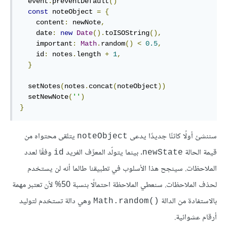
  event
.
preventDefault
()
const
 noteObject 
=
{
    content
:
 newNote
,
    date
:
new
Date
().
toISOString
(),
    important
:
Math
.
random
()
<
0.5
,
    id
:
 notes
.
length 
+
1
,
}
  setNotes
(
notes
.
concat
(
noteObject
))
  setNewNote
(
''
)
}
سننشئ أولًا كائنًا جديدًا يدعى
يتلقى محتواه من
noteObject
قيمة الحالة
. بينما يتولّد المعرِّف الفريد
وفقًا لعدد
id
newState
الملاحظات. سينجح هذا الأسلوب في تطبيقنا طالما أنه لن يستخدم
لحذف الملاحظات. سنعطي الملاحظة احتمالًا بنسبة 50% لأن تعتبر مهمة
بالاستفادة من الدالة
وهي دالة تستخدم لتوليد
()Math.random
أرقام عشوائية.