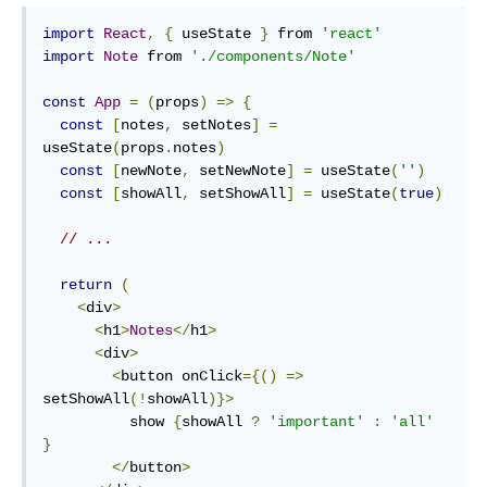
import
React
,
{
 useState 
}
 from 
'react'
import
Note
 from 
'./components/Note'
const
App
=
(
props
)
=>
{
const
[
notes
,
 setNotes
]
=
useState
(
props
.
notes
)
const
[
newNote
,
 setNewNote
]
=
 useState
(
''
)
const
[
showAll
,
 setShowAll
]
=
 useState
(
true
)
// ...
return
(
<
div
>
<
h1
>
Notes
</
h1
>
<
div
>
<
button onClick
={()
=>
setShowAll
(!
showAll
)}>
          show 
{
showAll 
?
'important'
:
'all'
}
</
button
>