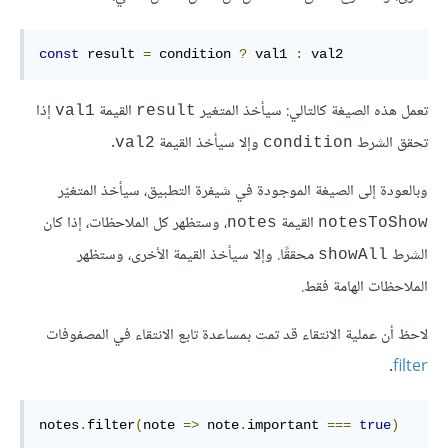
const
 result 
=
 condition 
?
 val1 
:
 val2
تعمل هذه الصيغة كالتالي: سيأخذ المتغير
القيمة
إذا
val1
result
تحقق الشرط
وإلا سيأخذ القيمة
.
val2
condition
وبالعودة إلى الصيغة الموجودة في شيفرة التطبيق، سيأخذ المتغيّر
القيمة
، وستظهر كل الملاحظات، إذا كان
notes
notesToShow
الشرط
محققًا. وإلا سيأخذ القيمة الأخرى، وستظهر
showAll
الملاحظات الهامة فقط.
لاحظ أن عملية الانتقاء قد تمت بمساعدة تابع الانتقاء في المصفوفات
.
filter
notes
.
filter
(
note 
=>
 note
.
important 
===
true
)