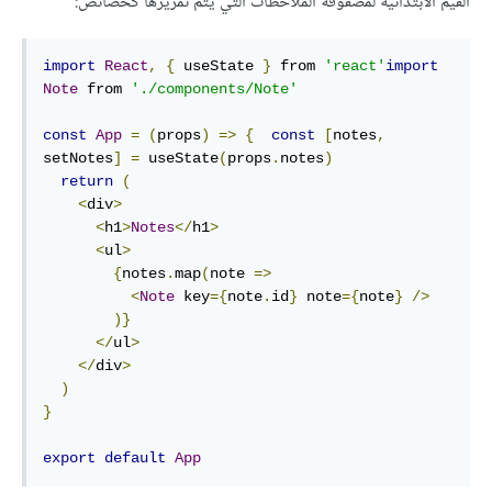
القيم الابتدائية لمصفوفة الملاحظات التي يتم تمريرها كخصائص:
import
React
,
{
 useState 
}
 from 
'react'
import
Note
 from 
'./components/Note'
const
App
=
(
props
)
=>
{
const
[
notes
,
setNotes
]
=
 useState
(
props
.
notes
)
return
(
<
div
>
<
h1
>
Notes
</
h1
>
<
ul
>
{
notes
.
map
(
note 
=>
<
Note
 key
={
note
.
id
}
 note
={
note
}
/>
)}
</
ul
>
</
div
>
)
}
export
default
App