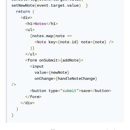
setNewNote
(
event
.
target
.
value
)
}
return
(
<
div
>
<
h1
>
Notes
</
h1
>
<
ul
>
{
notes
.
map
(
note 
=>
<
Note
 key
={
note
.
id
}
 note
={
note
}
/>
)}
</
ul
>
<
form onSubmit
={
addNote
}>
<
input

          value
={
newNote
}
          onChange
={
handleNoteChange
}
/>
<
button type
=
"submit"
>
save
</
button
>
</
form
>
</
div
>
)
}