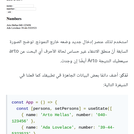
استخدم لذلك عنصر إدخال جديد وضعه خارج النموذج. توضح الصورة
السابقة أنّ منطق الانتقاء غير حساس لحالة الأحرف أي البحث عن arto
سيعطيك النتيجة Arto أيضًا إن وجدت.
تذكر
: أضف دائمًا بعض البيانات الجاهزة في تطبيقك كما فعلنا في
الشيفرة التالية:
const
App
=
()
=>
{
const
[
persons
,
 setPersons
]
=
 useState
([
{
 name
:
'Arto Hellas'
,
 number
:
'040-
123456'
},
{
 name
:
'Ada Lovelace'
,
 number
:
'39-44-
5323523'
},