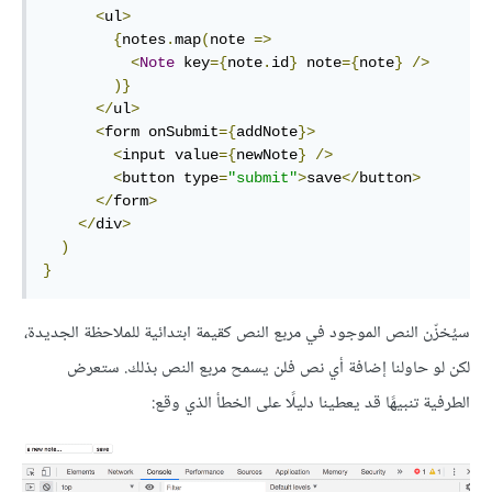
<
ul
>
{
notes
.
map
(
note 
=>
<
Note
 key
={
note
.
id
}
 note
={
note
}
/>
)}
</
ul
>
<
form onSubmit
={
addNote
}>
<
input value
={
newNote
}
/>
<
button type
=
"submit"
>
save
</
button
>
</
form
>
</
div
>
)
}
سيُخزّن النص الموجود في مربع النص كقيمة ابتدائية للملاحظة الجديدة،
لكن لو حاولنا إضافة أي نص فلن يسمح مربع النص بذلك. ستعرض
الطرفية تنبيهًا قد يعطينا دليلًا على الخطأ الذي وقع: