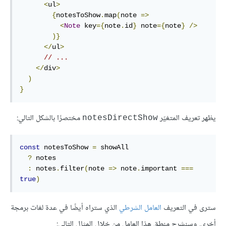
<
ul
>
{
notesToShow
.
map
(
note 
=>
<
Note
 key
={
note
.
id
}
 note
={
note
}
/>
)}
</
ul
>
// ...
</
div
>
)
}
يظهر تعريف المتغيّر
مختصرًا بالشكل التالي:
notesDirectShow
const
 notesToShow 
=
 showAll

?
 notes

:
 notes
.
filter
(
note 
=>
 note
.
important 
===
true
)
سترى في التعريف
العامل الشرطي
الذي ستراه أيضًا في عدة لغات برمجة
أخرى. وسنشرح منطق هذا العامل من خلال المثال التالي: