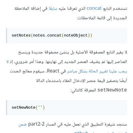
نستخدم التابع
concat
الذي تعرفنا عليه
سابقًا
في إضافة الملاحظة
الجديدة إلى قائمة الملاحظات:
setNotes
(
notes
.
concat
(
noteObject
))
لا يغير التابع المصفوفة الأصلية بل ينشئ مصفوفة جديدة وينسخ
العناصر إليها ثم يضيف العنصر الجديد إلى نهايتها. وهذا أمر ضروري، إذ
لا
يجب علينا تغيير الحالة بشكل مباشر
في React. سيقوم معالج الحدث
أيضًا بتصفير قيمة عنصر الإدخال المقاد باستدعاء الدالة
المعرفة كالتالي:
setNewNote
setNewNote
(
''
)
ستجد شيفرة التطبيق الذي نعمل عليه في المسار part2-2
ضمن