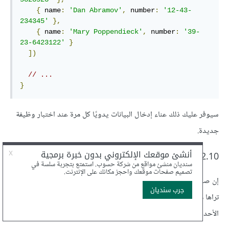
{
 name
:
'Dan Abramov'
,
 number
:
'12-43-
234345'
},
{
 name
:
'Mary Poppendieck'
,
 number
:
'39-
23-6423122'
}
])
// ...
}
سيوفر عليك ذلك عناء إدخال البيانات يدويًا كل مرة عند اختبار وظيفة
جديدة.
2.10 دليل الهاتف: الخطوة 5
إن صممت تطبيقك ليستخدم مكوِّنًا واحدًا، أعد بناءه بوضع الأجزاء التي
تراها مناسبة في مكوِّنات جديدة. ابق على حالة المكوِّن ومعالجات
الأحداث ضمن المكوِّن الجذري
.
App