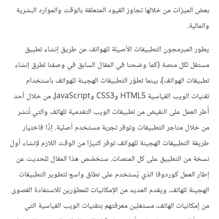
بعض الميزات من خلالها تجاوز القيود المتعلقة بالوقت والموارد البشرية
والمالية.
يطور المبرمجون التطبيقات الأصيلة للهواتف عن طريق إنشاء تطبيق
مستقل لكل منصة (كما وضحنا في المقال السابق في وصفنا لطرق إنشاء
تطبيقات الهواتف)، بينما تطوَّر التطبيقات الهجينة للهواتف باستخدام
تقنيات الويب القياسية HTML5 وCSS3 وJavaScript، من خلال أحد
أُطر العمل على النقيض من تطبيقات الويب التقدمية للهاتف والتي تُنشر
من خلال متاجر التطبيقات وتوفر تجربة مستخدم أصلية. إذًا فاختيار
طريقة التطبيقات الهجينة للهواتف توفر كثيرًا من الوقت اللازم لإنشاء أول
نسخة من التطبيق على كل المنصات. سنخصّص هذا المقال للحديث عن
إطار العمل كوردوفا الذي يُستخدم على نطاق واسع لتطوير التطبيقات
الهجينة للهاتف، ويقدم العديد من الإمكانيات للمطوّرين للاستفادة القصوى
من إمكانيات الهاتف، مستغلين معرفتهم بتقنيات الويب القياسية التي