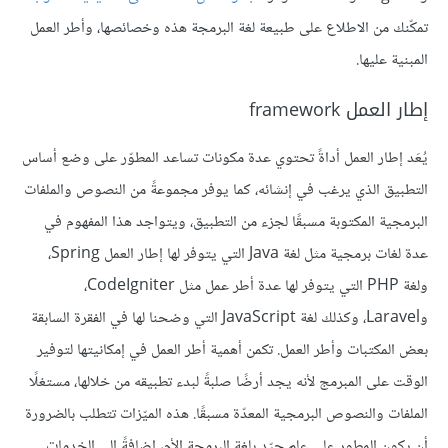
تمكّنك من الاطلاع على طبيعة لغة البرمجة هذه وخصائصها، وأطر العمل
المبنية عليها.
إطار العمل framework
يُعَد إطار العمل أداةً تحتوي عدة مكونات تساعد المطوّر على وضع أساس
التطبيق الذي يرغب في إنشائه، كما يوفر مجموعةً من النصوص والملفات
البرمجية المكتوبة مسبقًا لجزء من التطبيق، ويتواجد هذا المفهوم في
عدة لغات برمجية مثل لغة Java التي يتوفر لها إطار العمل Spring،
ولغة PHP التي يتوفر لها عدة أطر عمل مثل CodeIgniter،
وLaravel، وكذلك لغة JavaScript التي وضحنا لها في الفقرة السابقة
بعض المكتبات وأطر العمل. تكمن أهمية أطر العمل في إمكانيتها لتوفير
الوقت على المبرمج لأنه يجد أرضًا صلبةً لبدء تطبيقه من خلالها، مستغلًا
الملفات والنصوص البرمجية المعدّة مسبقًا. هذه الميّزات تتطلب بالضرورة
أن يكون المطور على علم جيّد بلغة البرمجة الأم، إضافةً إلى الخدمات