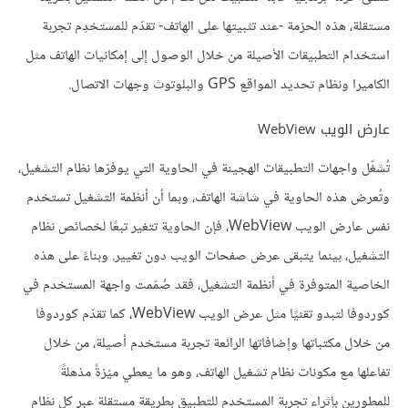
مستقلة، هذه الحزمة -عند تثبيتها على الهاتف- تقدّم للمستخدِم تجربة
استخدام التطبيقات الأصيلة من خلال الوصول إلى إمكانيات الهاتف مثل
الكاميرا ونظام تحديد المواقع GPS والبلوتوث وجهات الاتصال.
عارض الويب WebView
تُشغّل واجهات التطبيقات الهجينة في الحاوية التي يوفرّها نظام التشغيل،
وتُعرض هذه الحاوية في شاشة الهاتف، وبما أن أنظمة التشغيل تستخدم
نفس عارض الويب WebView، فإن الحاوية تتغير تبعًا لخصائص نظام
التشغيل، بينما يتبقى عرض صفحات الويب دون تغيير. وبناءً على هذه
الخاصية المتوفرة في أنظمة التشغيل، فقد صُمّمت واجهة المستخدم في
كوردوفا لتبدو تقنيًا مثل عرض الويب WebView، كما تقدّم كوردوفا
من خلال مكتباتها وإضافاتها الرائعة تجربة مستخدم أصيلة، من خلال
تفاعلها مع مكونات نظام تشغيل الهاتف، وهو ما يعطي ميّزةً مذهلةً
للمطورين بإثراء تجربة المستخدم للتطبيق بطريقة مستقلة عبر كل نظام