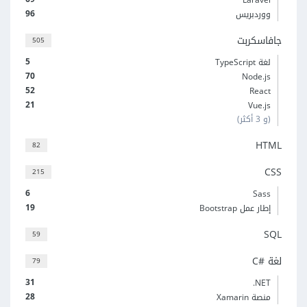
96
ووردبريس
جافاسكربت
505
5
لغة TypeScript
70
Node.js
52
React
21
Vue.js
(و 3 أكثر)
HTML
82
CSS
215
6
Sass
19
إطار عمل Bootstrap
SQL
59
لغة C#‎
79
31
‎.NET
28
منصة Xamarin