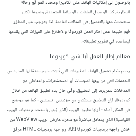
بالوصول إلى إمكانيات الهاتف مثل الكاميرا ومحدد المواقع وحالة
البطارية، كذا الوصول للملفات والوسائط المتعددة، وغيرها الكثير
سنتحدث عنها بالتفصيل في المقالات القادمة. لذا يتوجب على المطوّر
فهم طبيعة عمل إطار العمل كوردوفا والاطلاع على الميزات التي يقدمها
ليساعده في تطوير تطبيقاته.
معالم إطار العمل أباتشي كوردوفا
يدعم نظام تشغيل الهاتف التطبيقات التي تُثبّت عليه، مقدمًا لها العديد من
الخدمات التي من بينها المجسات أو المستشعرات، والتعاطي مع
المدخلات لتمريرها إلى التطبيق، وفي حال بناء تطبيق الهاتف من خلال
كوردوفا، فإن التطبيق سيتكون من جزئيتين رئيستين - كما هو موضح
في الشكل أدناه - أولها تطبيق الويب (الذي يُبنى باستخدام تقنيات الويب
القياسية) الذي يتعامل مباشرةًً مع محرك عارض الويب WebView من
خلال واجهة برمجيات كوردوفا
API
، وواجهة برمجيات HTML مرفق