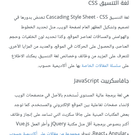
لغة التنسيق CSS
لغة التنسيق Cascading Style Sheet - CSS تختصّ بدورها في
تصميم وتشكيل المظهر العام لصفحة الويب، مثل تحديد الخطوط
والهوامش والمسافات لعناصر الموقع، وكذا تحديد لون الخلفيات وحجم
العناصر، والحصول على الحركات في الموقع، والعديد من المزايا الأخرى.
للتعرف على المزيد من وظائف وخصائص لغة التنسيق، يمكنك الاطلاع
على
سلسلة المقالات الخاصة
بها على أكاديمية حسوب.
جافاسكريبت JavaScript
هي لغة برمجة عالية المستوى تُستخدم بالأصل في متصفحات الويب
لإنشاء صفحات تفاعلية بين الموقع الإلكتروني والمستخدم، كما توجد
بعض المكتبات المبنية على جافا سكربت التي تساعد على إنجاز وظائف
أكثر بنصوص برمجية أقل مثل مكتبة jQuery وأُطر العمل Vue.js
وAngular وReact. تتوفر
مجموعة من مقالات على أكاديمية حسوب