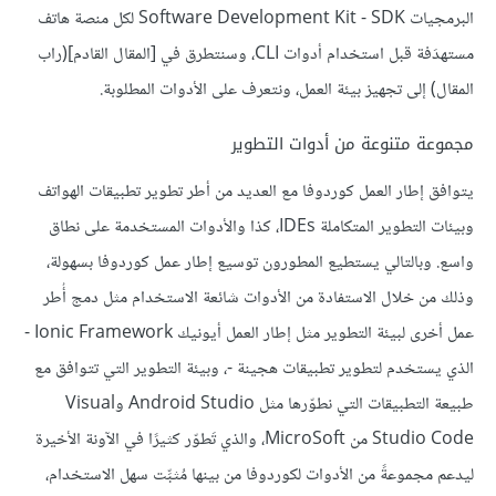
البرمجيات Software Development Kit - SDK لكل منصة هاتف
مستهدَفة قبل استخدام أدوات CLI، وسنتطرق في [المقال القادم](راب
المقال) إلى تجهيز بيئة العمل، ونتعرف على الأدوات المطلوبة.
مجموعة متنوعة من أدوات التطوير
يتوافق إطار العمل كوردوفا مع العديد من أطر تطوير تطبيقات الهواتف
وبيئات التطوير المتكاملة IDEs، كذا والأدوات المستخدمة على نطاق
واسع. وبالتالي يستطيع المطورون توسيع إطار عمل كوردوفا بسهولة،
وذلك من خلال الاستفادة من الأدوات شائعة الاستخدام مثل دمج أُطر
عمل أخرى لبيئة التطوير مثل إطار العمل أيونيك Ionic Framework -
الذي يستخدم لتطوير تطبيقات هجينة -، وبيئة التطوير التي تتوافق مع
طبيعة التطبيقات التي نطوّرها مثل Android Studio وVisual
Studio Code من MicroSoft، والذي تَطوّر كثيرًا في الآونة الأخيرة
ليدعم مجموعةً من الأدوات لكوردوفا من بينها مُثبِّت سهل الاستخدام،