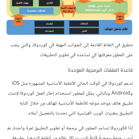
نتطرق في النقاط القادمة إلى الجوانب المهمة في كوردوفا، والتي يجب
على المطوّر معرفتها كي تساعده في تطوير التطبيقات
قاعدة الملفات البرمجية الموحدة
تدعم كوردوفا في الوقت الحالي الأنظمة الأساسية المشهورة مثل iOS
وAndroid وبالتالي، يمكن للمطور استخدام إطار العمل كوردوفا لإنشاء
تطبيق هاتف موحّد موجّه للأنظمة الأساسية للهاتف من خلال كتابة
التطبيق بتقنيات الويب القياسية التي تحدثنا بالتفصيل أعلاه.
إذًا فكوردوفا تساعد المطور في برمجة أو تطوير التطبيق لمرة واحدة، ثمّ
تُنشئ حزمةً برمجيةً قابلةً للتثبيت لكل نظام من أنظمة التشغيل بطريقة