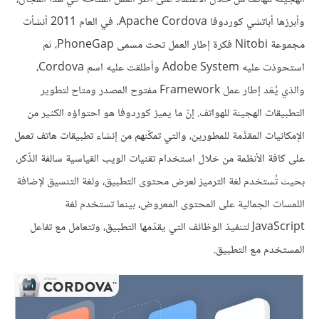
وأبرزها أباتشي كوردوفا Apache Cordova. في العام 2011 أنشأت
مجموعة Nitobi فكرة إطار العمل تحت مسمى PhoneGap، ثم
استحوذت عليه Adobe System وأطلقت عليه اسم Cordova،
والذي يُعَد إطار عمل Framework مفتوح المصدر ومتاح لتطوير
التطبيقات الهجينة للهواتف. إنّ ما يميز كوردوفا هو احتواؤه الكثير من
الإمكانيات المقدَّمة للمطورين، والتي تمكّنهم من إنشاء تطبيقات هاتف تعمل
على كافة الأنظمة من خلال استخدام تقنيات الويب القياسية سالفة الذّكر،
بحيث تُستخدم لغة الترميز لعرض محتوى التطبيق، ولغة التنسيق لإضافة
اللمسات الجمالية على المحتوى المعروض، بينما تستخدم لغة
JavaScript لتنفيذ الوظائف التي يقدّمها التطبيق، وتتعامل مع تفاعل
المستخدم مع التطبيق.