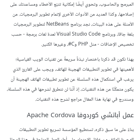
المبرمج والحاسوب، وتحوي أيضًا إمكانية تتبّع الأخطاء ومساعدتك على
إصلاحها، وكذا العديد من الأدوات الأخرى لإتمام تطوير البرمجيات. من
الأمثلة على هذه البيئات، نجد برنامج NetBeans لتطوير البرمجيات
بلغة جافا، وبرنامج Visual Studio Code لعدة لغات برمجة - حسب
تخصيص الإضافات - مثل PHP وC#، وغيرها الكثير.
بهذا نكون قد ذكرنا باختصار نبذةً سريعةً عن تقنيات الويب القياسية؛
لأهميتها في تطوير التطبيقات الهجينة للهاتف، ويجب على القارئ الذي
يرغب في استكمال هذه السلسلة عن تطوير تطبيقات الهاتف الهجينة أن
يكون متمكّنًا من هذه التقنيات، إذ أنّنا لن نتطرق لشرحها في هذه السلسلة،
وسندرج في نهاية هذا المقال مراجع لشرح هذه التقنيات.
عمل أباتشي كوردوفا Apache Cordova
بناءً على ما سبق ذكره، تستطيع المؤسسة تسريع تطوير التطبيقات
الهجينة للهاتف من خلال الاعتماد على أطر العمل المتاحة في هذا المجال،