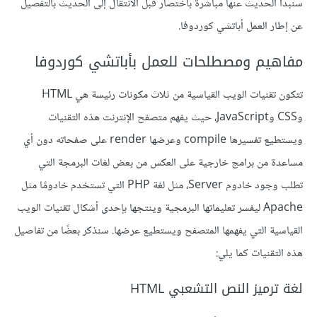
سنبدأ الحديث عنها مباشرةً باختصار قبل الانتقال إلى الحديث بالتفصيل
عن إطار العمل أباتشي كوردوفا.
مفاهيم ومصطلحات للعمل بأباتشي كوردوفا
تتكون تقنيات الويب القياسية من ثلاث مكونات رئيسة هي HTML
وCSS وJavaScript، حيث يفهم متصفح الإنترنت هذه التقنيات
ويستطيع تفسيرها compile وعرضها render على صفحاته دون أي
مساعدة من برامج خارجية على العكس من بعض لغات البرمجة التي
تطلب وجود خادوم Server، مثل لغة PHP التي تستخدم خادومًا مثل
Apache ليفسر تعليماتها البرمجية وينتجها بإحدى أشكال تقنيات الويب
القياسية التي يفهمها المتصفح ويستطيع عرضها. سنذكر بعضًا من تفاصيل
هذه التقنيات كما يلي:
لغة ترميز النص التشعبي HTML