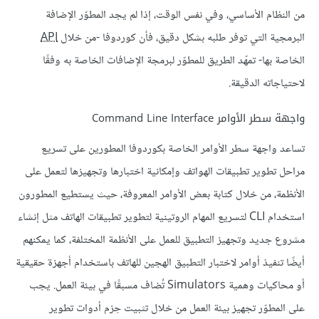
من النظام الأساسي، وفي نفس الوقت، إذا لم يجد المطوّر الإضافة
البرمجية التي توفر طلبه بشكل دقيق، فأن كوردوفا -من خلال
API
الخاصة بها- تمهّد الطريق للمطوّر لبرمجة الإضافات الخاصة به وفقًا
لاحتياجاته الدقيقة.
واجهة سطر الأوامر Command Line Interface
تساعد واجهة سطر الأوامر الخاصة بكوردوفا المطورين على تسريع
مراحل تطوير تطبيقات الهواتف وإمكانية اختبارها وتجهيزها لتعمل على
الأنظمة، من خلال كتابة بعض الأوامر المعروفة، حيث يستطيع المطورون
استخدام CLI لتسريع المهام الروتينية لتطوير تطبيقات الهاتف مثل إنشاء
مشروع جديد وتجهيز التطبيق للعمل على الأنظمة المختلفة، كما يمكنهم
أيضًا تنفيذ أوامر لاختبار التطبيق الهجين للهاتف باستخدام أجهزة حقيقية
أو محاكيات وهمية Simulators تُضاف مسبقًا في بيئة العمل. يجب
على المطوّر تجهيز بيئة العمل من خلال تثبيت حِزم أدوات تطوير