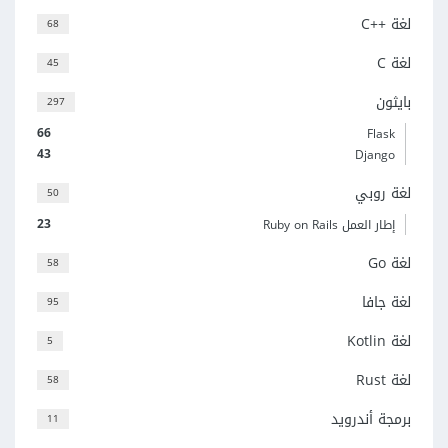
لغة C++‎
68
لغة C
45
بايثون
297
66
Flask
43
Django
لغة روبي
50
23
إطار العمل Ruby on Rails
لغة Go
58
لغة جافا
95
لغة Kotlin
5
لغة Rust
58
برمجة أندرويد
11