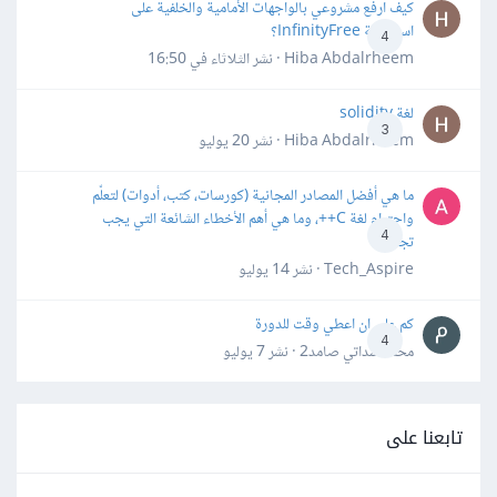
كيف ارفع مشروعي بالواجهات الأمامية والخلفية على
استضافة InfinityFree؟
4
Hiba Abdalrheem · نشر
الثلاثاء في 16:50
لغة solidity
3
Hiba Abdalrheem · نشر
20 يوليو
ما هي أفضل المصادر المجانية (كورسات، كتب، أدوات) لتعلّم
واحترام لغة C++، وما هي أهم الأخطاء الشائعة التي يجب
4
تجنبها؟
Tech_Aspire · نشر
14 يوليو
كم علي ان اعطي وقت للدورة
4
محمد سداتي صامد2 · نشر
7 يوليو
تابعنا على