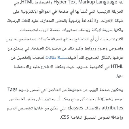
لغة Hyper Text Markup Language واختصارها HTML، هي
الطريقة الرئيسية التي تُنشأ بها أي صفحة في المواقع الإلكترونية على
شبكة الإنترنت، ولا تُعَد لغةً برمجيةً بالمعنى المتعارف عليه للغات البرمجة،
ولكنها طريقة لهيكلة ووصف محتويات صفحة الويب لمتصفحات
الانترنت، حيث أن أي المتصفح يحتاج لمعرفة مكونات الصفحة من عناوين
ونصوص وصور وروابط وغير ذلك من محتويات الصفحة، كي يتمكن من
عرضها بالشكل الصحيح. لقد أُضيفت
سلسلة مقالات
تتحدث بالتفصيل عن
HTML في أكاديمية حسوب، حيث يمكنك الاطلاع عليه والاستفادة
منها.
وتتكون صفحة الويب من مجموعة من العناصر التي تُسمى وسوم Tags
-جمع وسْم tag-، حيث كل وسْمٍ يمكن أن يحتوي على بعض الخصائص
attributes والأصناف classes التي يمكن من خلالها تخصيص الوسم
وإضافة نصوص التنسيق الخاصة CSS.