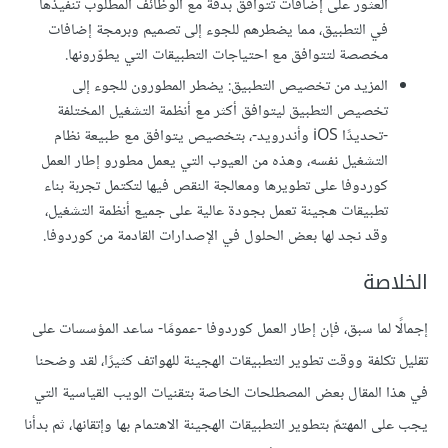
العثور على إضافات تتوافق بدقة مع الوظائف المطلوب تنفيذها
في التطبيق، مما يضطرهم للجوء إلى تصميم وبرمجة إضافات
مخصصة لتتوافق مع احتياجات التطبيقات التي يطوّرونها.
المزيد من تخصيص التطبيق: يضطر المطورون للجوء إلى
تخصيص التطبيق ليتوافق أكثر مع أنظمة التشغيل المختلفة
-تحديدًا iOS وأندرويد-، بتخصيص يتوافق مع طبيعة نظام
التشغيل نفسه، وهذه من العيوب التي يعمل مطورو إطار العمل
كوردوفا على تطويرها ومعالجة النقص فيها لتكتمل تجربة بناء
تطبيقات هجينة تعمل بجودة عالية على جميع أنظمة التشغيل،
وقد نجد لها بعض الحلول في الإصدارات القادمة من كوردوفا.
الخلاصة
إجمالًا لما سبق، فإن إطار العمل كوردوفا -عمومًا- ساعد المؤسسات على
تقليل تكلفة ووقت تطوير التطبيقات الهجينة للهواتف كثيرًا، لقد وضحنا
في هذا المقال بعض المصطلحات الخاصة بتقنيات الويب القياسية التي
يجب على المهتمّ بتطوير التطبيقات الهجينة الاهتمام بها وإتقانها، ثم بدأنا