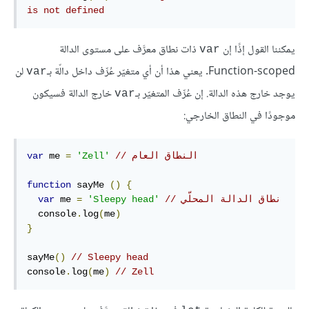
is not defined
يمكننا القول إذًا إن
ذات نطاق معرَّف على مستوى الدالة
var
Function-scoped. يعني هذا أن أي متغيّر عُرِّف داخل دالّة بـ
لن
var
يوجد خارج هذه الدالة. إن عُرِّف المتغيّر بـ
خارج الدالة فسيكون
var
موجودًا في النطاق الخارجي:
// النطاق العام
'Zell'
=
 me 
var
function
sayMe
()
{
// نطاق الدالة المحلّي
'Sleepy head'
=
 me 
var
  console
.
log
(
me
)
}
sayMe
()
// Sleepy head
console
.
log
(
me
)
// Zell