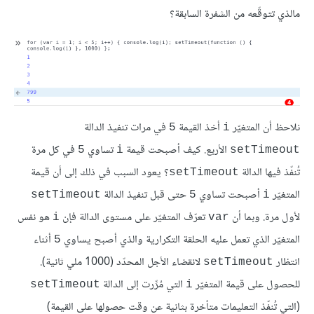
مالذي تتوقّعه من الشفرة السابقة؟
نلاحظ أن المتغيّر
أخذ القيمة
في مرات تنفيذ الدالة
5
i
الأربع. كيف أصبحت قيمة
تساوي
في كل مرة
5
i
setTimeout
تُنفّذ فيها الدالة
؟ يعود السبب في ذلك إلى أن قيمة
setTimeout
المتغيّر
أصبحت تساوي
حتى قبل تنفيذ الدالة
setTimeout
5
i
لأول مرة. وبما أن
تعرّف المتغيّر على مستوى الدالة فإن
هو نفس
i
var
المتغيّر الذي تعمل عليه الحلقة التكرارية والذي أصبح يساوي
أثناء
5
انتظار
لانقضاء الأجل المحدّد (1000 ملي ثانية).
setTimeout
للحصول على قيمة المتغيّر
التي مُرِّرت إلى الدالة
setTimeout
i
(التي تُنفّذ التعليمات متأخرة بثانية عن وقت حصولها على القيمة)