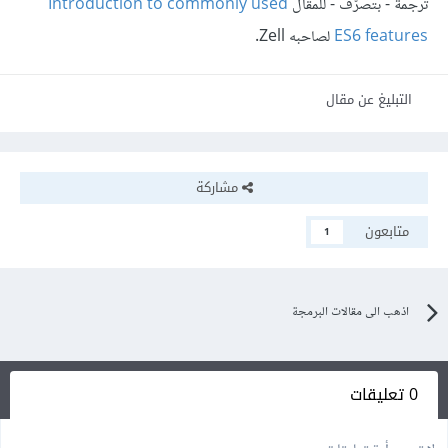
ترجمة - بتصرّف - للمقال
Introduction to commonly used
ES6 features
لصاحبه Zell.
التبليغ عن مقال
مشاركة
متابعون
1
اذهب الى مقالات البرمجة
0 تعليقات