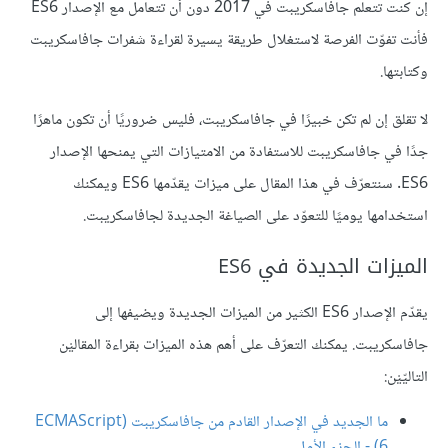
إن كنت تتعلّم جافاسكريبت في 2017 دون أن تتعامل مع الإصدار ES6
فأنت تفوّت الفرصة لاستغلال طريقة يسيرة لقراءة شفرات جافاسكريبت
وكتابتها.
لا تقلق إن لم تكن خبيرًا في جافاسكريبت، فليس ضروريًا أن تكون ماهرًا
جدًا في جافاسكريبت للاستفادة من الامتيازات التي يمنحها الإصدار
ES6. سنتعرّف في هذا المقال على ميزات يقدّمها ES6 ويمكنك
استخدامها يوميًا للتعوّد على الصياغة الجديدة لجافاسكريبت.
الميزات الجديدة في ES6
يقدّم الإصدار ES6 الكثير من الميزات الجديدة ويضيفها إلى
جافاسكريبت. يمكنك التعرّف على أهم هذه الميزات بقراءة المقاليْن
التاليّيْن:
ما الجديد في الإصدار القادم من جافاسكريبت (ECMAScript
6) - الجزء الأول
.