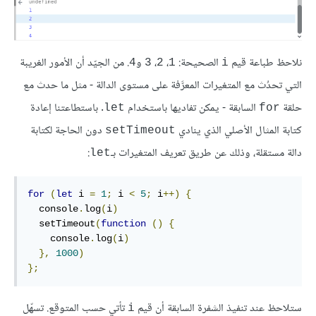
نلاحظ طباعة قيم
الصحيحة:
،
،
و
. من الجيّد أن الأمور الغريبة
4
3
2
1
i
التي تحدُث مع المتغيرات المعرَّفة على مستوى الدالة - مثل ما حدث مع
حلقة
السابقة - يمكن تفاديها باستخدام
. باستطاعتنا إعادة
let
for
كتابة المثال الأصلي الذي ينادي
دون الحاجة لكتابة
setTimeout
دالة مستقلة، وذلك عن طريق تعريف المتغيرات بـ
:
let
for
(
let
 i 
=
1
;
 i 
<
5
;
 i
++)
{
  console
.
log
(
i
)
  setTimeout
(
function
()
{
    console
.
log
(
i
)
},
1000
)
};
ستلاحظ عند تنفيذ الشفرة السابقة أن قيم
تأتي حسب المتوقع. تسهّل
i