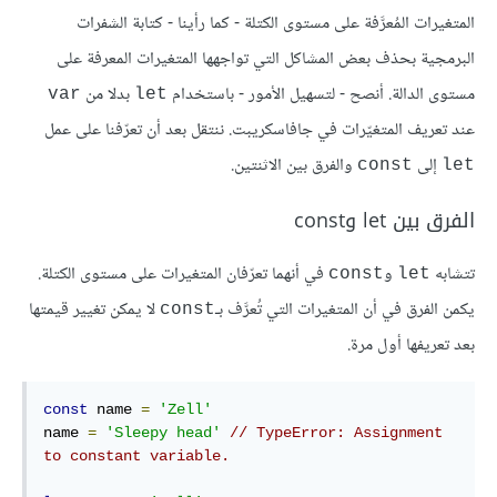
المتغيرات المُعرَّفة على مستوى الكتلة - كما رأينا - كتابة الشفرات
البرمجية بحذف بعض المشاكل التي تواجهها المتغيرات المعرفة على
مستوى الدالة. أنصح - لتسهيل الأمور - باستخدام
بدلا من
var
let
عند تعريف المتغيّرات في جافاسكريبت. ننتقل بعد أن تعرّفنا على عمل
إلى
والفرق بين الاثنتين.
const
let
الفرق بين let وconst
تتشابه
و
في أنهما تعرّفان المتغيرات على مستوى الكتلة.
const
let
يكمن الفرق في أن المتغيرات التي تُعرَّف بـ
لا يمكن تغيير قيمتها
const
بعد تعريفها أول مرة.
const
 name 
=
'Zell'
name 
=
'Sleepy head'
// TypeError: Assignment 
to constant variable.