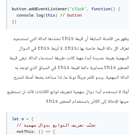
button
.
addEventListener
(
'click'
,
function
()
{
  console
.
log
(
this
)
// button
})
يظهر من الأمثلة السابقة أن قيمة
تحدّدها الدالة التي تستدعيه.
this
تعرّف كل دالة قيمة خاصة بها لـ
. لا تُربَط
في الدوال
this
this
السهمية بقيمة جديدة أبدا، مهما كانت طريقة استدعاء الدالة. تبقى قيمة
المتغيّر
مساوية دائما لقيمة
في السياق الذي توجد به
this
this
الدالة السهمية. يبدو الأمر مربكًا نوعًا ما، لذا سنأخذ بضعة أمثلة للشرح.
أولا؛ لا تستخدم أبدا دوال سهمية لتعريف توابع الكائنات؛ لأنك لن تستطيع
حينها الإحالة إلى الكائن باستخدام المتغيّر
:
this
let
 o 
=
{
 تجنّب تعريف التوابع بدوال سهمية 
//
notThis
:
()
=>
{