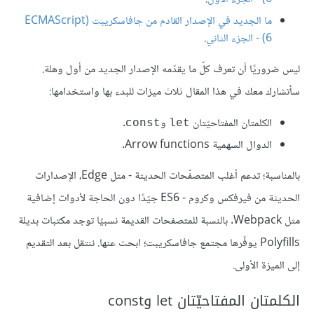
ما الجديد في الإصدار القادم من جافاسكريبت (ECMAScript
6) - الجزء الثاني
.
ليس ضروريًا أن تعرف كلّ ما يقدّمه الإصدار الجديد من أول وهلة.
سأتشارك معك في هذا المقال ثلاث ميزات للبدء بها واستخدامها:
الكلمتان المفتاحيّتان
و
.
const
let
الدوال السهمية Arrow functions.
بالمناسبة؛ تدعم أغلب المتصفّحات الحديثة - مثل Edge، الإصدارات
الحديثة من فيرفكس وكروم - ES6 جيّدًا دون الحاجة لأدوات إضافية
مثل Webpack. بالنسبة للمتصفحات القديمة نسبيًا توجد مكتبات بديلة
Polyfills يوفّرها مجتمع جافاسكريبت؛ ابحث عنها. ننتقل بعد التقديم
إلى الميزة الأولى.
الكلمتان المفتاحيّتان let وconst