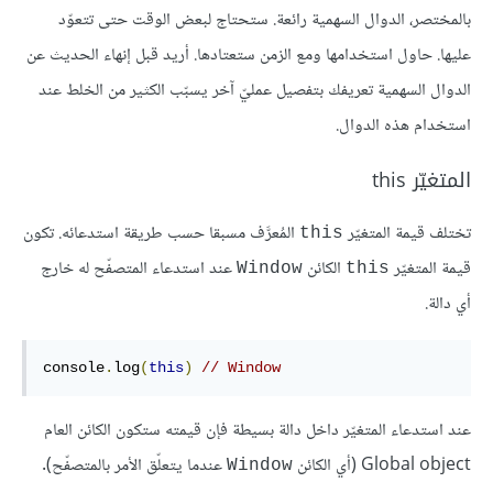
بالمختصر، الدوال السهمية رائعة. ستحتاج لبعض الوقت حتى تتعوّد
عليها. حاول استخدامها ومع الزمن ستعتادها. أريد قبل إنهاء الحديث عن
الدوال السهمية تعريفك بتفصيل عمليّ آخر يسبّب الكثير من الخلط عند
استخدام هذه الدوال.
المتغيّر this
تختلف قيمة المتغيّر
المُعرَّف مسبقا حسب طريقة استدعائه. تكون
this
قيمة المتغيّر
الكائن
عند استدعاء المتصفّح له خارج
Window
this
أي دالة.
console
.
log
(
this
)
// Window
عند استدعاء المتغيّر داخل دالة بسيطة فإن قيمته ستكون الكائن العام
Global object (أي الكائن
عندما يتعلّق الأمر بالمتصفّح).
Window