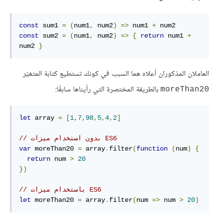
const
sum1
=
(
num1
,
 num2
)
=>
 num1 
+
const
sum2
=
(
num1
,
 num2
)
=>
{
return
 num1 
+
num2 
}
العاملان المذكوران أعلاه هما السبب في كونك تستطيع كتابة المتغيّر
بالطريقة المختصرة التي رأيناها سابقًا:
moreThan20
let
array
=
[
1
,
7
,
98
,
5
,
4
,
2
]
// بدون استخدام ميزات ES6
var
 moreThan20 
=
array
.
filter
(
function
(
num
)
{
return
 num 
>
20
})
// باستخدام ميزات ES6
let
 moreThan20 
=
array
.
filter
(
num 
=>
 num 
>
20
)