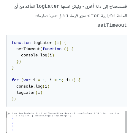
فسنتحتاج إلى دالة أخرى - وليكن اسمها
للتأكد من أن
logLater
الحلقة التكرارية
لا تغيّر قيمة
قبل تنفيذ تعليمات
i
for
:
setTimeout
function
logLater
(
i
)
{
  setTimeout
(
function
()
{
console
.
log
(
i
)
})
}
for
(
var
i
=
1
;
i
<
5
;
i
++)
{
  console
.
log
(
i
)
  logLater
(
i
)
}
;