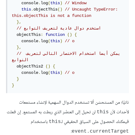
console
.
log
(
this
)
//
 Window
this
.
objectThis
()
//
 Uncaught 
TypeError
: 
this
.objectThis 
is
not
 a 
function
},
 استخدم دوال عادية لتعريف التوابع
//
objectThis
:
function
()
{
console
.
log
(
this
)
//
 o
},
 يمكن أيضا استخدام الاختصار التالي لتعريف 
//
التوابع
  objectThis2 
()
{
console
.
log
(
this
)
//
 o
}
}
ثانيًّا؛ من المستحسَن ألا تستخدم الدوال السهمية لإنشاء مستمعات
لأحداث لأن
لن تحيل إلى العنصُر الذي ربطت به المستمع. إن فعلت
this
فيمكنك الحصول على السياق الحقيقي لـ
باستخدام
this
:
event.currentTarget