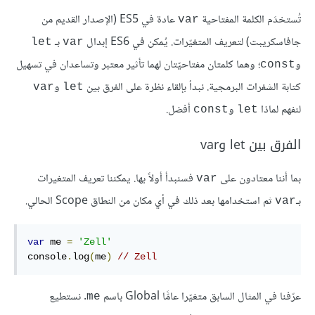
تُستخدَم الكلمة المفتاحية
عادة في ES5 (الإصدار القديم من
var
جافاسكريبت) لتعريف المتغيّرات. يُمكن في ES6 إبدال
بـ
let
var
و
؛ وهما كلمتان مفتاحيّتان لهما تأثير معتبر وتساعدان في تسهيل
const
كتابة الشفرات البرمجية. نبدأ بإلقاء نظرة على الفرق بين
و
var
let
لنفهم لماذا
و
أفضل.
const
let
الفرق بين let وvar
بما أننا معتادون على
فسنبدأ أولاً بها. يمكننا تعريف المتغيرات
var
بـ
ثم استخدامها بعد ذلك في أي مكان من النطاق Scope الحالي.
var
var
 me 
=
'Zell'
console
.
log
(
me
)
// Zell
عرّفنا في المثال السابق متغيّرا عامًّا Global باسم
. نستطيع
me