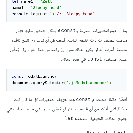
let
 name1 
=
'Zell'
name1 
=
'Sleepy head'
console
.
log
(
name1
)
// 'Sleepy head'
بما أن قيم المتغيرات المعرفة بـ
لا يمكن التعديل عليها فهي
const
مناسبة للمتغيرات ذات القيمة الثابتة. فلنفترض أن لدينا زرا لفتح نافذة
منبثقة. أعرف أنه لن يكون هناك سوى زرّ واحد من هذا النوع ولن يُعدَّل
عليه. استخدم
في هذه الحالة.
const
const
 modalLauncher 
=
document
.
querySelector
(
'.jsModalLauncher'
)
أفضّل دائمًا استخدام
عند تعريف المتغيّرات كل ما كان ذلك
const
ممكنًا، لأني أتأكد من أن قيمة المتغيّر لن يُعدَّل عليها؛ في ما عدا ذلك وفي
جميع الحالات المتبقية أستخدم
.
let