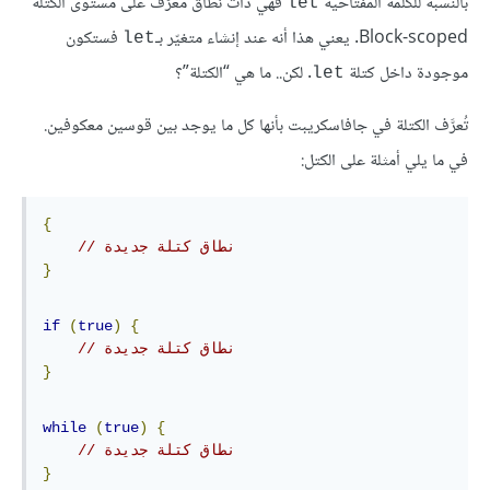
بالنسبة للكلمة المفتاحية
فهي ذات نطاق معرَّف على مستوى الكتلة
let
Block-scoped. يعني هذا أنه عند إنشاء متغيّر بـ
فستكون
let
موجودة داخل كتلة
. لكن.. ما هي “الكتلة”؟
let
تُعرَّف الكتلة في جافاسكريبت بأنها كل ما يوجد بين قوسين معكوفين.
في ما يلي أمثلة على الكتل:
{
// نطاق كتلة جديدة
}
if
(
true
)
{
// نطاق كتلة جديدة
}
while
(
true
)
{
// نطاق كتلة جديدة
}