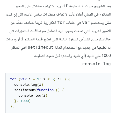
بعد الخروج من كتلة التعليمة
. ربما لا تواجه مشاكل على النحو
if
المذكور في المثال أعلاه لأنك لا تعرّف متغيّرات بنفس الاسم؛ لكن إن كنت
ممّن يستخدم
في حلقات
التكرارية فربما تصادف بعضًا من
for
var
الأمور الغريبة التي تحدث بسبب آلية التعامل مع نطاقات المتغيّرات في
جافاسكريبت. فلنتأمل الشفرة التالية التي تطبع قيمة المتغيّر
أربع مرات
i
ثم تطبعها من جديد مع استخدام الدالة
التي تنتظر
setTimeout
1000 ملي ثانية (أي ثانية واحدة) قبل تنفيذ التعليمة
:
console.log
for
(
var
 i 
=
1
;
 i 
<
5
;
 i
++)
{
  console
.
log
(
i
)
  setTimeout
(
function
()
{
    console
.
log
(
i
)
},
1000
)
};