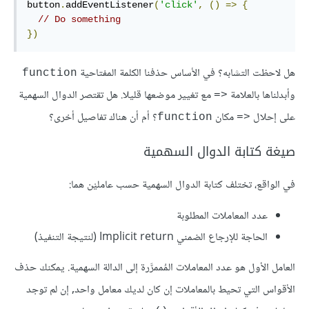
button
.
addEventListener
(
'click'
,
()
=>
{
// Do something
})
هل لاحظت التشابه؟ في الأساس حذفنا الكلمة المفتاحية
function
وأبدلناها بالعلامة
مع تغيير موضعها قليلا. هل تقتصر الدوال السهمية
<=
على إحلال
مكان
؟ أم أن هناك تفاصيل أخرى؟
function
<=
صيغة كتابة الدوال السهمية
في الواقع، تختلف كتابة الدوال السهمية حسب عامليْن هما:
عدد المعاملات المطلوبة
الحاجة للإرجاع الضمني Implicit return (لنتيجة التنفيذ)
العامل الأول هو عدد المعاملات المُممرَّرة إلى الدالة السهمية. يمكنك حذف
الأقواس التي تحيط بالمعاملات إن كان لديك معامل واحد, إن لم توجد