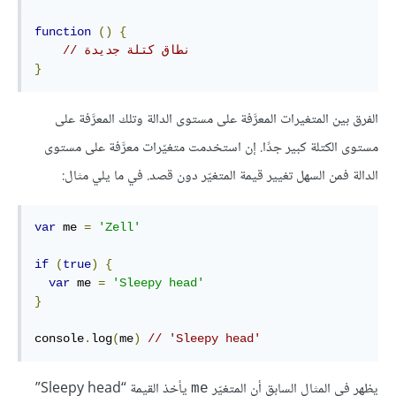
function
()
{
// نطاق كتلة جديدة
}
الفرق بين المتغيرات المعرَّفة على مستوى الدالة وتلك المعرَّفة على
مستوى الكتلة كبير جدًا. إن استخدمت متغيّرات معرَّفة على مستوى
الدالة فمن السهل تغيير قيمة المتغيّر دون قصد. في ما يلي مثال:
var
 me 
=
'Zell'
if
(
true
)
{
var
 me 
=
'Sleepy head'
}
console
.
log
(
me
)
//
'Sleepy head'
يظهر في المثال السابق أن المتغيّر
يأخذ القيمة “Sleepy head”
me