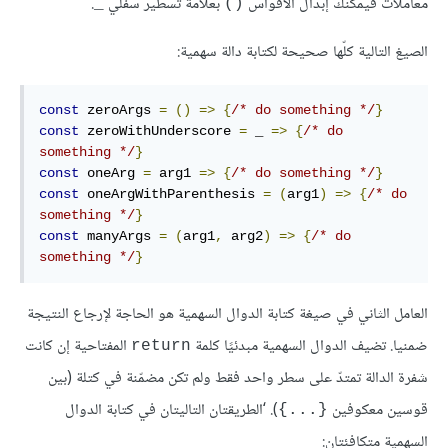
معاملات فيمكنك إبدال الأقواس
بعلامة تسطير سفلي
.
_
()
الصيغ التالية كلّها صحيحة لكتابة دالة سهمية:
const
zeroArgs
=
()
=>
{
/* do something */
}
const
 zeroWithUnderscore 
=
 _
=>
{
/* do 
something */
}
const
 oneArg 
=
 arg1
=>
{
/* do something */
}
const
oneArgWithParenthesis
=
(
arg1
)
=>
{
/* do 
something */
}
const
manyArgs
=
(
arg1
,
 arg2
)
=>
{
/* do 
something */
}
العامل الثاني في صيغة كتابة الدوال السهمية هو الحاجة لإرجاع النتيجة
ضمنيا. تضيف الدوال السهمية مبدئيًا كلمة
المفتاحية إن كانت
return
شفرة الدالة تمتدّ على سطر واحد فقط ولم تكن مضمّنة في كتلة (بين
قوسين معكوفين
). ‘الطريقتان التاليتان في كتابة الدوال
{...}
السهمية متكافئتان: