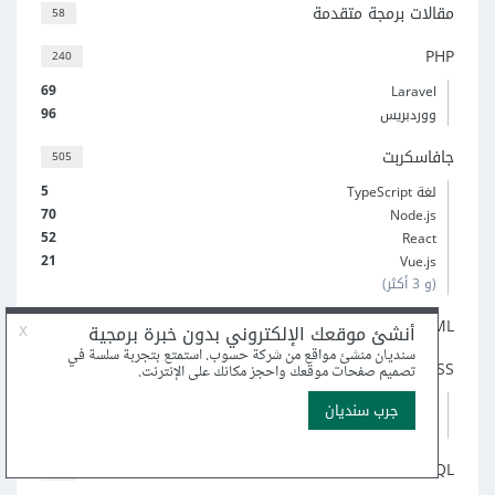
مقالات برمجة متقدمة
58
PHP
240
69
Laravel
96
ووردبريس
جافاسكربت
505
5
لغة TypeScript
70
Node.js
52
React
21
Vue.js
(و 3 أكثر)
HTML
82
CSS
215
6
Sass
19
إطار عمل Bootstrap
SQL
59