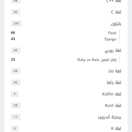
لغة C++‎
68
لغة C
45
بايثون
297
66
Flask
43
Django
لغة روبي
50
23
إطار العمل Ruby on Rails
لغة Go
58
لغة جافا
95
لغة Kotlin
5
لغة Rust
58
برمجة أندرويد
11
لغة R
6