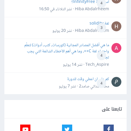
استضافة InfinityFree؟
4
Hiba Abdalrheem · نشر
الثلاثاء في 16:50
لغة solidity
3
Hiba Abdalrheem · نشر
20 يوليو
ما هي أفضل المصادر المجانية (كورسات، كتب، أدوات) لتعلّم
واحترام لغة C++، وما هي أهم الأخطاء الشائعة التي يجب
4
تجنبها؟
Tech_Aspire · نشر
14 يوليو
كم علي ان اعطي وقت للدورة
4
محمد سداتي صامد2 · نشر
7 يوليو
تابعنا على