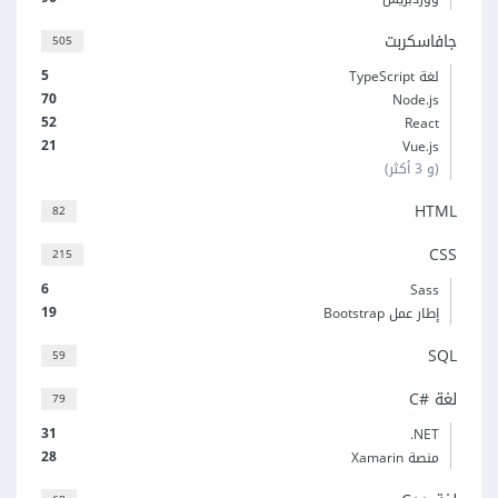
جافاسكربت
505
5
لغة TypeScript
70
Node.js
52
React
21
Vue.js
(و 3 أكثر)
HTML
82
CSS
215
6
Sass
19
إطار عمل Bootstrap
SQL
59
لغة C#‎
79
31
‎.NET
28
منصة Xamarin