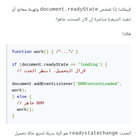
فيمكننا إذًا تفحّص
وتهيئة معالج أو
document.readyState
تنفيذ الشيفرة مباشرة إن كان المستند جاهزا.
هكذا:
function
 work
()
{
/*...*/
}
if
(
document
.
readyState 
==
'loading'
)
{
// لازال التحميل، انتظر الحدث
document
.
addEventListener
(
'DOMContentLoaded'
,
work
);
}
else
{
// جاهز DOM
  work
();
}
الحدث
هو آليّة بديلة لتتبّع حالة تحميل
readystatechange