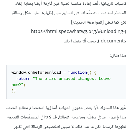
لأسباب تاريخيّة، تُعدّ إعادة سلسلة نصيّة غير فارغة أيضا بمثابة إلغاء
الحدث. اعتادت المتصفّحات في السابق على إظهارها على شكل رسالة،
لكن كما تنصّ [المواصفة الحديثة]
(https://html.spec.whatwg.org/#unloading-
documents )، يجب ألا يفعلوا ذلك.
هذا مثال:
window
.
onbeforeunload 
=
function
()
{
return
"There are unsaved changes. Leave 
now?"
;
};
غُيّر هذا السلوك، لأنّ بعض مديري المواقع أساؤوا استخدام معالج الحدث
هذا بإظهار رسائل مضلّلة ومزعجة. فحاليّا، قد لا تزال المتصفّحات القديمة
تظهرها كرسالة، لكن ما عدا ذلك، لا سبيل لتخصيص الرسالة التي تظهر