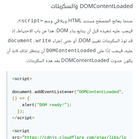
DOMContentLoaded والسكربتات
عندما يعالج المتصفّح مستند HTML ويلاقي وسم
،
<script>
فيجب عليه تنفيذه قبل أن يتابع بناء DOM. هذا من باب الاحتياط، إذ
قد تودّ السكربتات تغيير DOM، أو حتى إجراء
document.write
عليه، فيجب إذًا على
أن ينتظر. لذلك لابدّ أن
DOMContentLoaded
يكون حدوث DOMContentLoaded بعد هذه السكربتات:
<
script
>
document
.
addEventListener
(
"DOMContentLoaded"
,
()
=>
{
    alert
(
"DOM ready!"
);
});
</
script
>
<
script 
src
=
"https://cdnjs.cloudflare.com/ajax/libs/lo