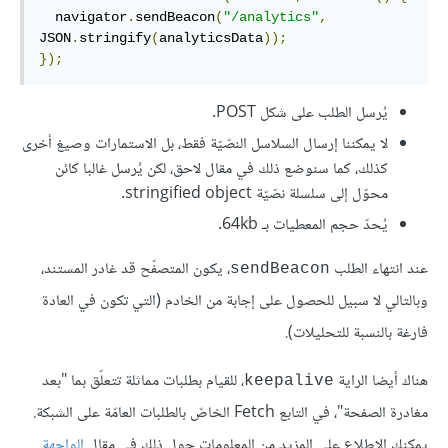
  navigator
.
sendBeacon
(
"/analytics"
,
JSON
.
stringify
(
analyticsData
));
});
يُرسل الطلب على شكل POST.
لا يمكننا إرسال السلاسل النصّيّة فقط، بل الاستمارات وصيغ أخرى
كذلك، كما سنوضع ذلك في مقال لاحق، لكن يُرسل غالبا كائن
محوّل إلى سلسلة نصّيّة stringified object.
يُحدّ حجم المعطيات بـ 64kb.
عند انتهاء الطلب
، يكون المتصفّح قد غادر المستند،
sendBeacon
وبالتالي لا سبيل للحصول على إجابة من الخادم (التي تكون في العادة
فارغة بالنسبة للتحليلات).
هناك أيضا الراية
، للقيام بطلبات مماثلة تتعلّق بما "بعد
keepalive
مغادرة الصفحة"، في التابع Fetch الخاصّ بالطلبات العامّة على الشبكة.
يمكنك الاطلاع على المزيد من المعلومات حول ذلك في مقال
الواجهة