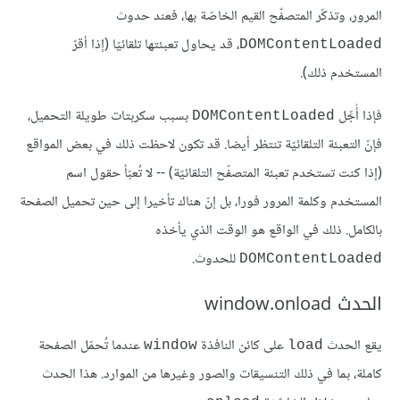
المرور، وتذكّر المتصفّح القيم الخاصّة بها، فعند حدوث
، قد يحاول تعبئتها تلقائيّا (إذا أقرّ
DOMContentLoaded
المستخدم ذلك).
فإذا أُجِّل
بسبب سكربتات طويلة التحميل،
DOMContentLoaded
فإنّ التعبئة التلقائيّة تنتظر أيضا. قد تكون لاحظت ذلك في بعض المواقع
(إذا كنت تستخدم تعبئة المتصفّح التلقائيّة) -- لا تُعبّأ حقول اسم
المستخدم وكلمة المرور فورا، بل إنّ هناك تأخيرا إلى حين تحميل الصفحة
بالكامل. ذلك في الواقع هو الوقت الذي يأخذه
للحدوث.
DOMContentLoaded
الحدث window.onload
يقع الحدث
على كائن النافذة
عندما تُحمّل الصفحة
window
load
كاملة، بما في ذلك التنسيقات والصور وغيرها من الموارد. هذا الحدث