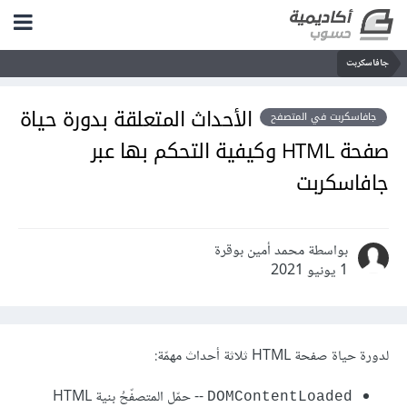
جافاسكربت
الأحداث المتعلقة بدورة حياة
جافاسكربت في المتصفح
صفحة HTML وكيفية التحكم بها عبر
جافاسكربت
بواسطة محمد أمين بوقرة
1 يونيو 2021
لدورة حياة صفحة HTML ثلاثة أحداث مهمّة:
-- حمّل المتصفّحُ بنية HTML
DOMContentLoaded