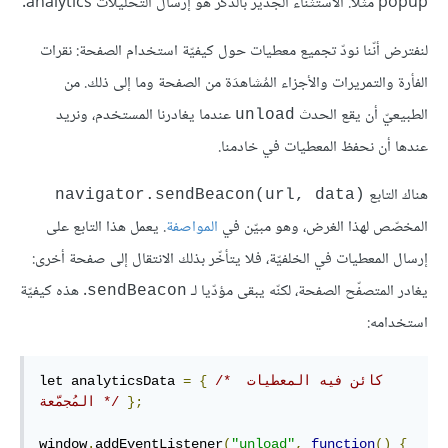
popup مثلا. الاستثناء الجدير بالذكر هو إرسال التحليلات analytics.
لنفترض أنّنا نودّ تجميع معطيات حول كيفيّة استخدام الصفحة: نقرات
الفأرة والتمريرات واﻷجزاء المُشاهدَة من الصفحة وما إلى ذلك. من
الطبيعيّ أن يقع الحدث
عندما يغادرنا المستخدم، ونريد
unload
عندها أن نحفظ المعطيات في خادمنا.
هناك التابع
navigator.sendBeacon(url, data)‎
المخصّص لهذا الغرض، وهو مبيّن في
المواصفة
. يعمل هذا التابع على
إرسال المعطيات في الخلفيّة، فلا يتأخّر بذلك الانتقال إلى صفحة أخرى:
يغادر المتصفّح الصفحة، لكنّه يبقى مؤدّيا لـ
. هذه كيفيّة
sendBeacon
استخدامه:
/* كائن فيه المعطيات 
{
=
let analyticsData 
};
المُجمّعة */
window
.
addEventListener
(
"unload"
,
function
()
{