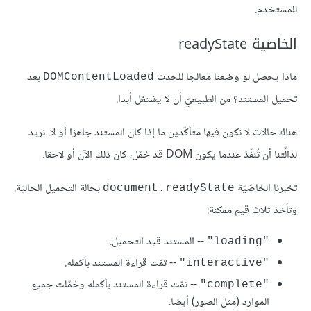
للمستخدم.
الخاصية readyState
ماذا يحصل لو وضعنا معالجا للحدث
بعد
DOMContentLoaded
تحميل المستند؟ من الطبيعيّ أن لا يشتغل أبدا.
هناك حالات لا نكون فيها متأكّدين ما إذا كان المستند جاهزا أو لا. نريد
لدالّتنا أن تُنفّذ عندما يكون DOM قد حُمّل، كان ذلك الآن أو لاحقا.
تخبرنا الخاصّيّة
بحالة التحميل الحاليّة.
document.readyState
وتأخذ ثلاث قيم ممكنة:
-- المستند قيد التحميل.
"loading"
-- تمّت قراءة المستند بأكمله.
"interactive"
-- تمّت قراءة المستند بأكمله وحُمّلت جميع
"complete"
الموارد (مثل الصور) أيضا.