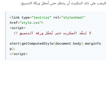
فيجب على ذلك السكربت أن ينتظر حتى تُحمّل ورقة التنسيق:
<
link type
=
"text/css"
 rel
=
"stylesheet"
href
=
"style.css"
>
<
script
>
// لا يُنفّذ السكربت حتى تُحمّل ورقة التنسيق
alert
(
getComputedStyle
(
document
.
body
).
marginTo
p
);
</
script
>