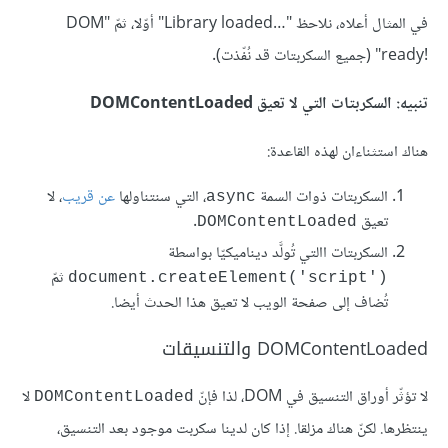
في المثال أعلاه، نلاحظ "Library loaded…‎" أوّلا، ثمّ "DOM
ready!‎" (جميع السكربتات قد نُفّذت).
تنبيه: السكربتات التي لا تعيق DOMContentLoaded
هناك استثناءان لهذه القاعدة:
السكربتات ذوات السمة
، التي سنتناولها
عن قريب
، لا
async
تعيق
.
DOMContentLoaded
السكربتات االتي تُولَّد ديناميكيّا بواسطة
ثمّ
document.createElement('script')‎
تُضاف إلى صفحة الويب لا تعيق هذا الحدث أيضا.
DOMContentLoaded والتنسيقات
لا تؤثّر أوراق التنسيق في DOM، لذا فإنّ
لا
DOMContentLoaded
ينتظرها. لكنّ هناك مزلقا. إذا كان لدينا سكربت موجود بعد التنسيق،