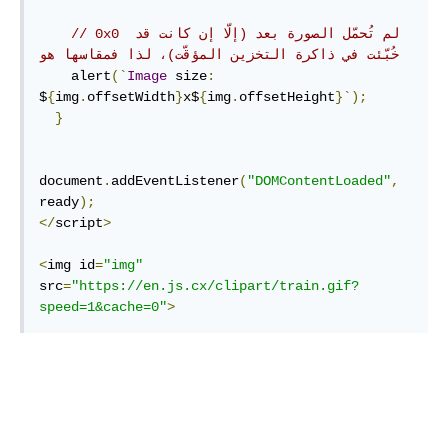
// 0x0 لم تُحمّل الصورة بعد (إلّا إن كانت قد 
خُبّئت في ذاكرة التخزين المؤقّت)، لذا فمقاسها هو
    alert
(`
Image
 size
:
$
{
img
.
offsetWidth
}
x$
{
img
.
offsetHeight
}`);
}
document
.
addEventListener
(
"DOMContentLoaded"
,
ready
);
</
script
>
<
img id
=
"img"
src
=
"https://en.js.cx/clipart/train.gif?
speed=1&cache=0"
>