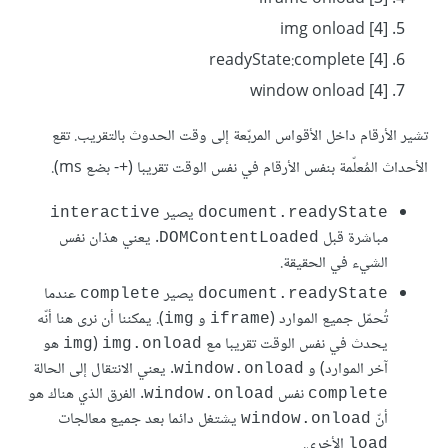
[4] img onload
[4] readyState:complete
[4] window onload
تشير اﻷرقام داخل اﻷقواس المربّعة إلى وقت الحدوث بالتقريب. تقع
الأحداث المُعلّمة بنفس الأرقام في نفس الوقت تقريبا (+- بضع ms).
يصير
interactive
document.readyState
مباشرة قبل
. يعني هذان نفس
DOMContentLoaded
الشيء في الحقيقة.
يصير
عندما
complete
document.readyState
تُحمّل جميع الموارد (
و
). يمكننا أن نرى هنا أنّه
img
iframe
يحدث في نفس الوقت تقريبا مع
‏ (
هو
img
img.onload
آخر الموارد) و
. يعني الانتقال إلى الحالة
window.onload
نفس
. الفرق الذي هناك هو
window.onload
complete
أنّ
يشتغل دائما بعد جميع معالجات
window.onload
اﻷخرى.
load