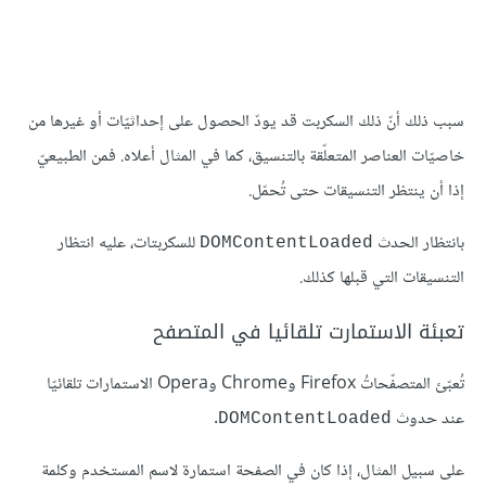
سبب ذلك أنّ ذلك السكربت قد يودّ الحصول على إحداثيّات أو غيرها من
خاصيّات العناصر المتعلّقة بالتنسيق، كما في المثال أعلاه. فمن الطبيعيّ
إذا أن ينتظر التنسيقات حتى تُحمّل.
بانتظار الحدث
للسكربتات، عليه انتظار
DOMContentLoaded
التنسيقات التي قبلها كذلك.
تعبئة الاستمارت تلقائيا في المتصفح
تُعبّئ المتصفّحاتُ Firefox وChrome وOpera الاستمارات تلقائيّا
عند حدوث
.
DOMContentLoaded
على سبيل المثال، إذا كان في الصفحة استمارة لاسم المستخدم وكلمة