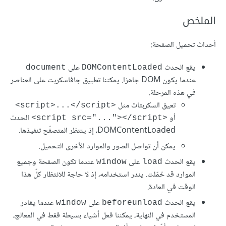
الملخص
أحداث تحميل الصفحة:
يقع الحدث
على
document
DOMContentLoaded
عندما يكون DOM جاهزا. يمكننا تطبيق جافاسكربت على العناصر
في هذه المرحلة.
تعيق السكربتات مثل
<script>...</script>
أو
الحدث
<script src="..."></script>
DOMContentLoaded، إذ ينتظر المتصفّح تنفيذها.
يمكن أن تواصل الصور والموارد اﻷخرى التحميل.
يقع الحدث
على
عندما تكون الصفحة وجميع
window
load
الموارد قد حُمّلت. يندر استخدامه، إذ لا حاجة للانتظار كلّ هذا
الوقت في العادة.
يقع الحدث
على
عندما يغادر
window
beforeunload
المستخدم في النهاية، يمكننا فعل أشياء بسيطة فقط في المعالج،