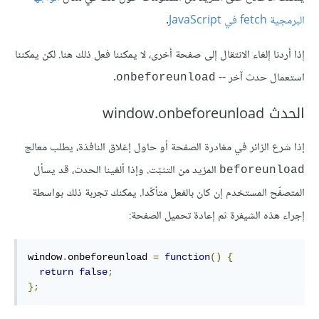
البرمجية fetch في JavaScript
.
إذا أردنا إلغاء الانتقال إلى صفحة أخرى، لا يمكننا فعل ذلك هنا. لكن يمكننا
استعمال حدث آخر --
.
onbeforeunload
الحدث window.onbeforeunload
إذا شرع الزائر في مغادرة الصفحة أو حاول إغلاق النافذة، يطلب معالج
المزيد من التثبّت. وإذا ألغينا الحدث، قد يسأل
beforeunload
المتصفّح المستخدم إن كان بالفعل متأكّدا. يمكنك تجربة ذلك بواسطة
إجراء هذه الشيفرة ثم إعادة تحميل الصفحة:
window
.
onbeforeunload 
=
function
()
{
return
false
;
};