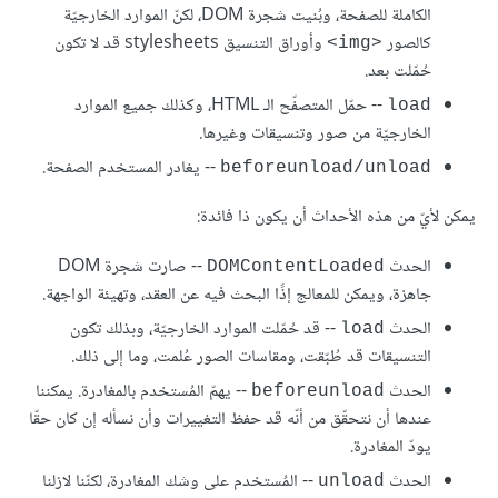
الكاملة للصفحة، وبُنيت شجرة DOM، لكنّ الموارد الخارجيّة
كالصور
وأوراق التنسيق stylesheets قد لا تكون
<img>
حُمّلت بعد.
-- حمّل المتصفّح الـ HTML، وكذلك جميع الموارد
load
الخارجيّة من صور وتنسيقات وغيرها.
-- يغادر المستخدم الصفحة.
beforeunload/unload
يمكن لأيّ من هذه الأحداث أن يكون ذا فائدة:
الحدث
-- صارت شجرة DOM
DOMContentLoaded
جاهزة، ويمكن للمعالج إذًا البحث فيه عن العقد، وتهيئة الواجهة.
الحدث
-- قد حُمّلت الموارد الخارجيّة، وبذلك تكون
load
التنسيقات قد طُبّقت، ومقاسات الصور عُلمت، وما إلى ذلك.
الحدث
-- يهمّ المُستخدم بالمغادرة. يمكننا
beforeunload
عندها أن نتحقّق من أنّه قد حفظ التغييرات وأن نسأله إن كان حقّا
يودّ المغادرة.
الحدث
-- المُستخدم على وشك المغادرة، لكنّنا لازلنا
unload