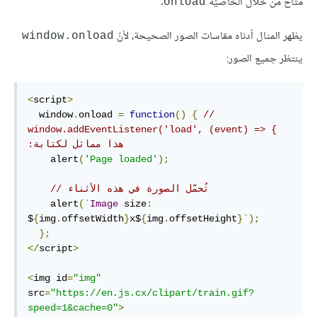
متاح من خلال الخاصّيّة
.
onload
يظهر المثال أدناه مقاسات الصور الصحيحة، لأنّ
window.onload
ينتظر جميع الصور:
<
script
>
  window
.
onload 
=
function
()
{
// 
window.addEventListener('load', (event) => { 
:هذا مماثل لكتابة
    alert
(
'Page loaded'
);
// تُحمّل الصورة في هذه اﻷثناء
    alert
(`
Image
 size
:
$
{
img
.
offsetWidth
}
x$
{
img
.
offsetHeight
}`);
};
</
script
>
<
img id
=
"img"
src
=
"https://en.js.cx/clipart/train.gif?
speed=1&cache=0"
>