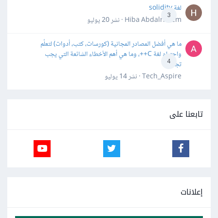
لغة solidity
3
Hiba Abdalrheem · نشر
20 يوليو
ما هي أفضل المصادر المجانية (كورسات، كتب، أدوات) لتعلّم
واحترام لغة C++، وما هي أهم الأخطاء الشائعة التي يجب
4
تجنبها؟
Tech_Aspire · نشر
14 يوليو
تابعنا على
إعلانات