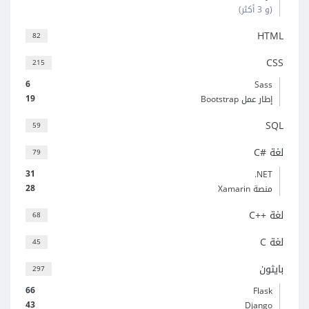
(و 3 أكثر)
HTML
82
CSS
215
6
Sass
19
إطار عمل Bootstrap
SQL
59
لغة C#‎
79
31
‎.NET
28
منصة Xamarin
لغة C++‎
68
لغة C
45
بايثون
297
66
Flask
43
Django