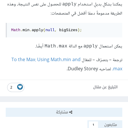
يمكننا بشكلٍ بديلٍ استخدام
للحصول على نفس النتيجة، وهذه
apply
الطريقة مدعومةٌ دعمًا أفضل في المتصفحات:
Math
.
min
.
apply
(
null
,
 bigSizes
);
يمكن استعمال
مع الدالة
أيضًا.
Math.max
apply
ترجمة – بتصرّف – للمقال
To the Max: Using Math.min and
.max
لصاحبه Dudley Storey.
التبليغ عن مقال
2
مشاركة
متابعون
1