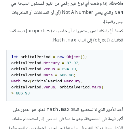
ملاحظة:
إذا وضعت أي نوعٍ غير رقمي من القيم فستكون النتيجة هي
والذي يعني Not A Number (أي أن المدخلات أو المخرجات
NaN
ليس رقمية).
لاحظ أنَّ بإمكاننا تمرير متغيرات أو خاصيات (properties) تابعة لأحد
الكائنات (object) إلى الدالة
:
Math.max
let
 orbitalPeriod 
=
new
Object
()
;
orbitalPeriod
.
Mercury
=
87.97
,
orbitalPeriod
.
Venus
=
224.70
,
orbitalPeriod
.
Mars
=
686.98
;
Math
.
max
(
orbitalPeriod
.
Mercury
,
orbitalPeriod
.
Venus
,
 orbitalPeriod
.
Mars
)
>
686.98
أحد الأمور الذي لا تستطيع الدالة
فعلها هو العثور على
Math.max
أكبر قيمة في المصفوفة، وهو ما دعا في الماضي إلى استخدام حلقات
التكرار ومقارنة كل القيم في ما بينها (عبر إحدى الخوارزميات المعروفة)