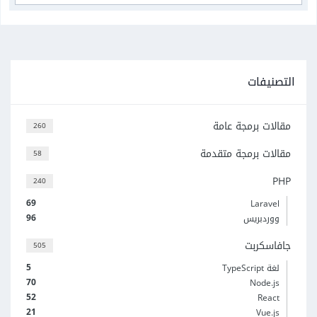
التصنيفات
مقالات برمجة عامة
260
مقالات برمجة متقدمة
58
PHP
240
69
Laravel
96
ووردبريس
جافاسكربت
505
5
لغة TypeScript
70
Node.js
52
React
21
Vue.js