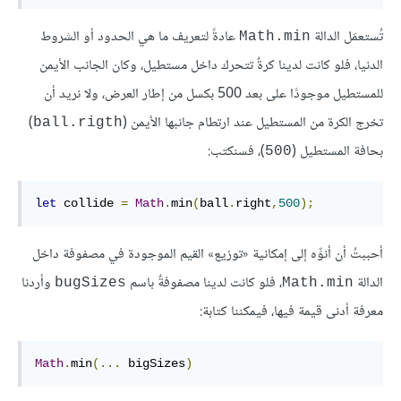
تُستعمَل الدالة
عادةً لتعريف ما هي الحدود أو الشروط
Math.min
الدنيا، فلو كانت لدينا كرةٌ تتحرك داخل مستطيل، وكان الجانب الأيمن
للمستطيل موجودًا على بعد 500 بكسل من إطار العرض، ولا نريد أن
تخرج الكرة من المستطيل عند ارتطام جانبها الأيمن (
)
ball.rigth
بحافة المستطيل (
)، فسنكتب:
500
let
 collide 
=
Math
.
min
(
ball
.
right
,
500
);
أحببتُ أن أنوِّه إلى إمكانية «توزيع» القيم الموجودة في مصفوفة داخل
الدالة
، فلو كانت لدينا مصفوفةٌ باسم
وأردنا
bugSizes
Math.min
معرفة أدنى قيمة فيها، فيمكننا كتابة:
Math
.
min
(
...
 bigSizes
)