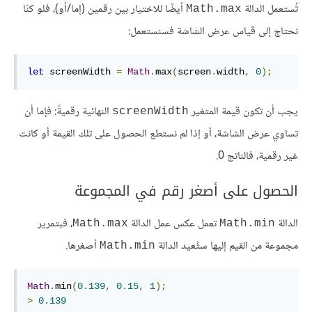
تُستعمل الدالة
أيضًا للاختيار بين رقمين (إما/أو)، فلو كنّا
Math.max
نحتاج إلى قياس عرض الشاشة فسنستعمل:
let
 screenWidth 
=
Math
.
max
(
screen
.
width
,
0
);
يجب أن تكون قيمة المتغير
النهائية رقميةً: فإما أن
screenWidth
تساوي عرض الشاشة، أو إذا لم نستطع الحصول على تلك القيمة أو كانت
غير رقمية، فالناتج 0.
الحصول على أصغر رقم في المجموعة
الدالة
تعمل عكس عمل الدالة
، فبتمرير
Math.max
Math.min
مجموعة من القيم إليها ستُعيد الدالة
أصغرها.
Math.min
Math
.
min
(
0.139
,
0.15
,
1
);
>
0.139