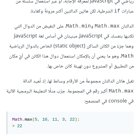
رياضي في JavaScript لمعرفة الإجابة، أو عبر استعمال سلسلة من
عبارات
الشرطية، لكن هاتين الدالتين أكثر مرونةً وكفاءة.
if
الدالتان
و
، على النقيض من الدوال التي
Math.min
Math.max
تكتبها بنفسك في JavaScript، مبنيتان في أساس لغة JavaScript
وهما جزءٌ من الكائن الساكن (static object) الخاص بالدوال الرياضية
، وهو ما يعني أن بالإمكان استعمال دوال هذا الكائن في أيّ مكان
Math
من التطبيق أو المشروع دون تهيئة كائن خاص بها.
تقبل هاتان الدالتان مجموعةً من الأرقام وسائط لها، إذ تُعيد الدالة
أكبر رقم في المجموعة. جرّب مثلًا التعليمة البرمجية الآتية
Math.max
في console في المتصفح:
Math
.
max
(
5
,
10
,
11
,
3
,
22
);
>
22