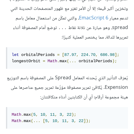
وتخزين أكبر قيمة؛ إلا أن الأمر تغيّر مع ظهور المتصفحات الحديثة التي
تدعم معيار
EmacScript 6
، والتي تمكّن من استعمال معامل باسم
spread، وهو عبارة عن ثلاثة نقاط
توضع أمام المصفوفة أثناء
...
تمريرها للدالة، مما يختصر العملية كثيرًا:
let
 orbitalPeriods 
=
[
87.97
,
224.70
,
686.98
];
longestOrbit 
=
Math
.
max
(
...
 orbitalPeriods
);
يُعرَف التأثير الذي يُحدثه المعامل Spread على المصفوفة باسم التوزيع
Expension. يُكافئ تمرير مصفوفة موّزّعة تمرير جميع عناصرها على
هيئة مجموعة أرقام؛ أي أن الكتابتين أدناه متكافئتان:
Math
.
max
(
5
,
10
,
11
,
3
,
22
);
Math
.
max
(
...
[
5
,
10
,
11
,
3
,
22
]);