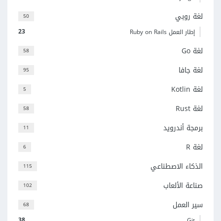
لغة روبي
50
23
إطار العمل Ruby on Rails
لغة Go
58
لغة جافا
95
لغة Kotlin
5
لغة Rust
58
برمجة أندرويد
11
لغة R
6
الذكاء الاصطناعي
115
صناعة الألعاب
102
سير العمل
68
38
Git