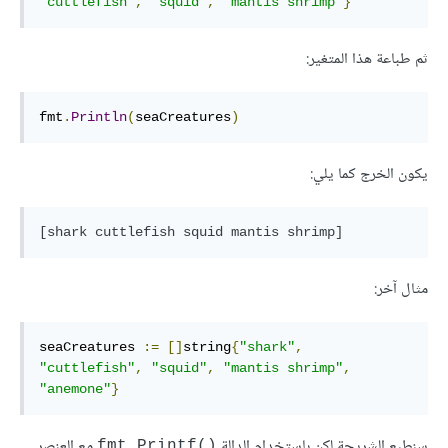
"cuttlefish"
,
"squid"
,
"mantis shrimp"
}
ثم طباعة هذا المتغير:
fmt
.
Println
(
seaCreatures
)
يكون الخرج كما يلي:
[shark cuttlefish squid mantis shrimp]
مثال آخر:
seaCreatures 
:=
[]
string
{
"shark"
,
"cuttlefish"
,
"squid"
,
"mantis shrimp"
,
"anemone"
}
سنطبع الشريحة لكن باستخدام الدالة
مع العنصر
()fmt.Printf