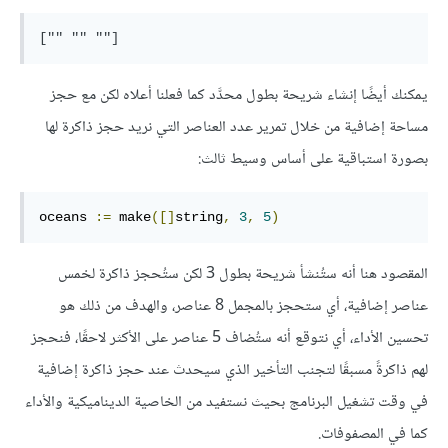
["" "" ""]
يمكنك أيضًا إنشاء شريحة بطول محدَّد كما فعلنا أعلاه لكن مع حجز
مساحة إضافية من خلال تمرير عدد العناصر التي نريد حجز ذاكرة لها
بصورة استباقية على أساس وسيط ثالث:
oceans 
:=
 make
([]
string
,
3
,
5
)
المقصود هنا أنه ستُنشأ شريحة بطول 3 لكن ستُحجز ذاكرة لخمس
عناصر إضافية، أي ستحجز بالمجمل 8 عناصر، والهدف من ذلك هو
تحسين الأداء، أي نتوقع أنه ستُضاف 5 عناصر على الأكثر لاحقًا، فنحجز
لهم ذاكرةً مسبقًا لتجنب التأخير الذي سيحدث عند حجز ذاكرة إضافية
في وقت تشغيل البرنامج بحيث نستفيد من الخاصية الديناميكية والأداء
كما في المصفوفات.