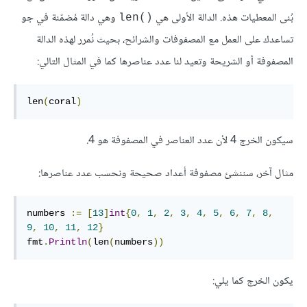
بُنى المعطيات هذه. الدالة الأولى هي
وهي دالة مُضمّنة في جو
()len
تساعدك على العمل مع المصفوفات والشرائح، بحيث نُمرر لهذه الدالة
المصفوفة أو الشريحة وتعيد لنا عدد عناصرها كما في المثال التالي:
len
(
coral
)
سيكون الخرج 4 لأن عدد العناصر في المصفوفة هو 4.
مثال آخر، سننشئ مصفوفة أعداد صحيحة ونحسب عدد عناصرها:
numbers 
:=
[
13
]
int
{
0
,
1
,
2
,
3
,
4
,
5
,
6
,
7
,
8
,
9
,
10
,
11
,
12
}
fmt
.
Println
(
len
(
numbers
))
يكون الخرج كما يلي: