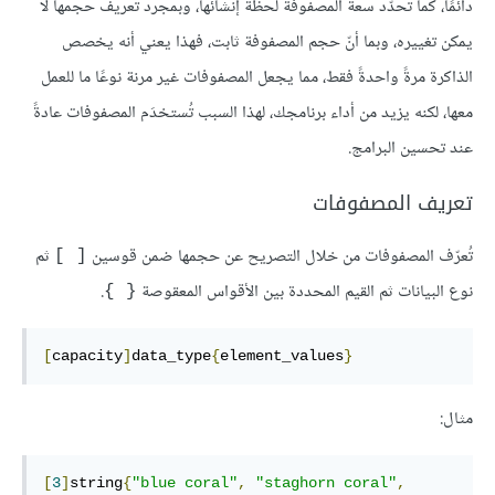
دائمًا، كما تُحدَّد سعة المصفوفة لحظة إنشائها، وبمجرد تعريف حجمها لا
يمكن تغييره، وبما أنّ حجم المصفوفة ثابت، فهذا يعني أنه يخصص
الذاكرة مرةً واحدةً فقط، مما يجعل المصفوفات غير مرنة نوعًا ما للعمل
معها، لكنه يزيد من أداء برنامجك، لهذا السبب تُستخدَم المصفوفات عادةً
عند تحسين البرامج.
تعريف المصفوفات
تُعرّف المصفوفات من خلال التصريح عن حجمها ضمن قوسين
ثم
[ ]
نوع البيانات ثم القيم المحددة بين الأقواس المعقوصة
.
{ }
[
capacity
]
data_type
{
element_values
}
مثال:
[
3
]
string
{
"blue coral"
,
"staghorn coral"
,