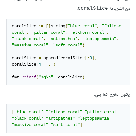
من الشريحة
:
coralSlice
coralSlice 
:=
[]
string
{
"blue coral"
,
"foliose 
coral"
,
"pillar coral"
,
"elkhorn coral"
,
"black coral"
,
"antipathes"
,
"leptopsammia"
,
"massive coral"
,
"soft coral"
}
coralSlice 
=
 append
(
coralSlice
[:
3
],
coralSlice
[
4
:]...)
fmt
.
Printf
(
"%q\n"
,
 coralSlice
)
يكون الخرج كما يلي:
[
"blue coral"
"foliose coral"
"pillar coral"
"black coral"
"antipathes"
"leptopsammia"
"massive coral"
"soft coral"
]