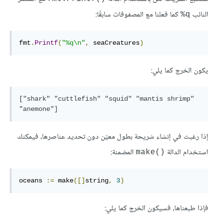
النائب
كما فعلنا مع المصفوفات سابقًا:
q%
fmt
.
Printf
(
"%q\n"
,
 seaCreatures
)
يكون الخرج كما يلي:
["shark" "cuttlefish" "squid" "mantis shrimp" 
"anemone"]
إذا رغبت في إنشاء شريحة بطول معيّن دون تحديد عناصرها، فيمكنك
استخدام الدالة
المضمنة:
()make
oceans 
:=
 make
([]
string
,
3
)
فإذا طبعناها، فسيكون الخرج كما يلي: