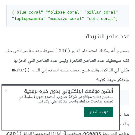
[
"blue coral"
"foliose coral"
"pillar coral"
"leptopsammia"
"massive coral"
"soft coral"
]
عدد عناصر الشريحة
صحيح أنه يمكنك استخدام التابع
لمعرفة عدد عناصر الشريحة،
()len
لكنه سيعطيك عدد العناصر الظاهرة وليس عدد العناصر التي حُجز لها
مكان في الذاكرة، وللتوضيح، يجب عليك العودة إلى الدالة
()make
وتتذكر حينما كتبنا:
oceans 
:=
 make
([]
string
,
3
,
5
)
هنا أنشأنا شريحة عدد عناصرها الظاهر 3 لكن حجزنا ذاكرة لخمسة عناصر
وقد شرحنا ذلك سابقًا، فإذا استخدمنا الآن الدالة
لمعرفة عدد
()len
عناصر الشريحة
، فستُعيد 3؛ أما إذا استخدمنا الدالة
،
()cap
oceans