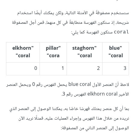
سنستخدِم مصفوفةً في الأمثلة التالية، ولكن يمكنك أيضًا استخدام
شريحة، إذ ستكون الفهرسة متطابقةً في كل منهما، فمن أجل المصفوفة
ستكون الفهرسة كما يلي:
coral
"elkhorn
"pillar
"staghorn
"blue
coral"
cora"
coral"
coral"
0
1
2
3
لاحظ أنّ العنصر الأول blue coral يحمل الفهرس رقم 0 ويحمل العنصر
الأخير elkhorn coral الفهرس رقم 3.
بما أن كل عنصر يمتلك فهرسًا خاصًا به، يمكننا الوصول إلى العنصر الذي
نريده من خلال هذا الفهرس وإجراء العمليات عليه، فمثلًا نريد الآن
الوصول إلى العنصر الثاني من المصفوفة: