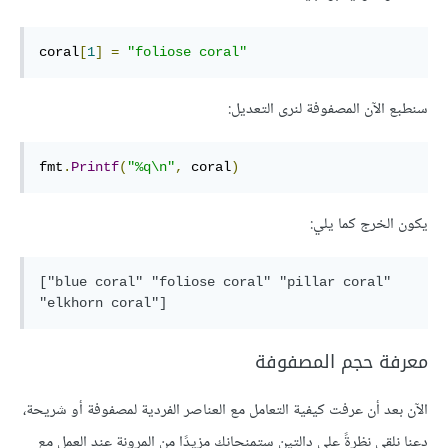
coral
[
1
]
=
"foliose coral"
سنطبع الآن المصفوفة لنرى التعديل:
fmt
.
Printf
(
"%q\n"
,
 coral
)
يكون الخرج كما يلي:
["blue coral" "foliose coral" "pillar coral" 
"elkhorn coral"]
معرفة حجم المصفوفة
الآن بعد أن عرفت كيفية التعامل مع العناصر الفردية لمصفوفة أو شريحة،
دعنا نلقي نظرةً على دالتين ستمنحانك مزيدًا من المرونة عند العمل مع