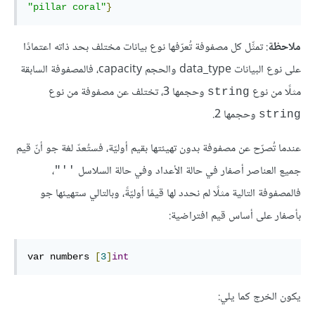
"pillar coral"
}
ملاحظة
: تمثِّل كل مصفوفة تُعرّفها نوع بيانات مختلف بحد ذاته اعتمادًا
على نوع البيانات data_type والحجم capacity، فالمصفوفة السابقة
مثلًا من نوع
وحجمها 3، تختلف عن مصفوفة من نوع
string
وحجمها 2.
string
عندما تُصرّح عن مصفوفة بدون تهيئتها بقيم أوليّة، فستُعدّ لغة جو أنّ قيم
جميع العناصر أصفار في حالة الأعداد وفي حالة السلاسل
،
''"
فالمصفوفة التالية مثلًا لم نحدد لها قيمًا أوليّةً، وبالتالي ستهيئها جو
بأصفار على أساس قيم افتراضية:
var numbers 
[
3
]
int
يكون الخرج كما يلي: