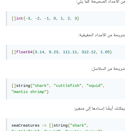
من الأعداد الصحيحة كما يلي:
[]
int
{-
3
,
-
2
,
-
1
,
0
,
1
,
2
,
3
}
شريحة من الأعداد الحقيقية:
[]
float64
{
3.14
,
9.23
,
111.11
,
312.12
,
1.05
}
شريحة من السلاسل:
[]
string
{
"shark"
,
"cuttlefish"
,
"squid"
,
"mantis shrimp"
}
يمكنك أيضًا إسنادها إلى متغير:
seaCreatures 
:=
[]
string
{
"shark"
,