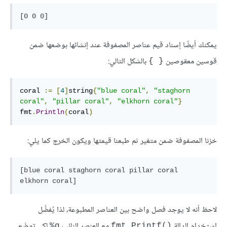
[0 0 0]
يمكنك أيضًا إسناد قيم عناصر المصفوفة عند إنشائها بوضعها ضمن
قوسين معقوصين
بالشكل التالي:
{ }
coral 
:=
[
4
]
string
{
"blue coral"
,
"staghorn 
coral"
,
"pillar coral"
,
"elkhorn coral"
}
fmt
.
Println
(
coral
)
خزنا المصفوفة ضمن متغير ثم طبعنا قيمتها ويكون الخرج كما يلي:
[blue coral staghorn coral pillar coral 
elkhorn coral]
لاحظ أنه لا يوجد فصل واضح بين العناصر المطبوعة، لذا يُفضَّل
استخدام الدالة
مع العنصر النائب
لكي توضَع
q%
()fmt.Printf