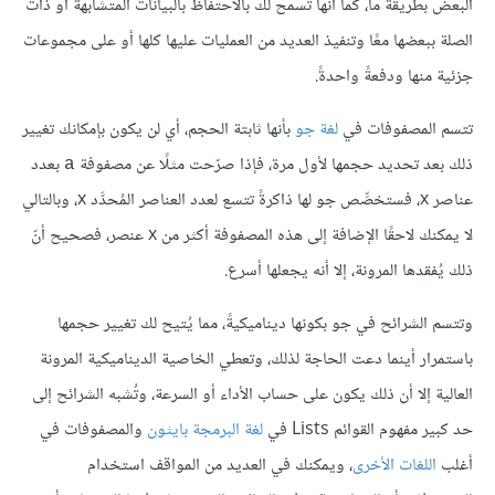
البعض بطريقة ما، كما أنها تسمح لك بالاحتفاظ بالبيانات المتشابهة أو ذات
الصلة ببعضها معًا وتنفيذ العديد من العمليات عليها كلها أو على مجموعات
جزئية منها ودفعةً واحدةً.
تتسم المصفوفات في
لغة جو
بأنها ثابتة الحجم، أي لن يكون بإمكانك تغيير
ذلك بعد تحديد حجمها لأول مرة، فإذا صرّحت مثلًا عن مصفوفة
بعدد
a
عناصر x، فستخصِّص جو لها ذاكرةً تتسع لعدد العناصر المُحدَّد x، وبالتالي
لا يمكنك لاحقًا الإضافة إلى هذه المصفوفة أكثر من x عنصر، فصحيح أنّ
ذلك يُفقدها المرونة، إلا أنه يجعلها أسرع.
وتتسم الشرائح في جو بكونها ديناميكيةً، مما يُتيح لك تغيير حجمها
باستمرار أينما دعت الحاجة لذلك، وتعطي الخاصية الديناميكية المرونة
العالية إلا أن ذلك يكون على حساب الأداء أو السرعة، وتُشبه الشرائح إلى
حد كبير مفهوم القوائم Lists في
لغة البرمجة بايثون
والمصفوفات في
أغلب
اللغات الأخرى
، ويمكنك في العديد من المواقف استخدام