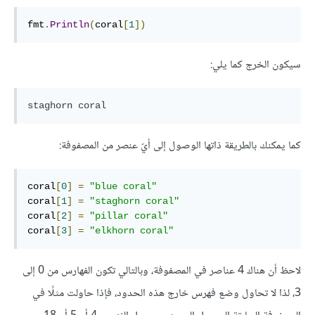
fmt
.
Println
(
coral
[
1
])
سيكون الخرج كما يلي:
staghorn coral
كما يمكنك بالطريقة ذاتها الوصول إلى أيّ عنصر من المصفوفة:
coral
[
0
]
=
"blue coral"
coral
[
1
]
=
"staghorn coral"
coral
[
2
]
=
"pillar coral"
coral
[
3
]
=
"elkhorn coral"
لاحظ أن هناك 4 عناصر في المصفوفة، وبالتالي تكون الفهارس من 0 إلى
3، لذا لا تحاول وضع فهرس خارج هذه الحدود، فإذا حاولت مثلًا في