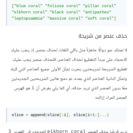
[
"blue coral"
"foliose coral"
"pillar coral"
"elkhorn coral"
"black coral"
"antipathes"
"leptopsammia"
"massive coral"
"soft coral"
]
حذف عنصر من شريحة
لا تمتلك جو دوالًا جاهزةً مثل باقي اللغات لحذف عنصر، إذ يجب عليك
الاعتماد على مبدأ التقطيع لحذف العناصر، فلحذف عنصر يجب عليك
تقطيع الشريحة لشريحتين، بحيث تمثِّل الأولى جميع العناصر التي قبله
وتمثِّل الثانية العناصر الذي بعده، ثم دمج هاتين الشريحتين الجديدتين
معًا بدون العنصر الذي تريد حذفه، أي كما يلي بفرض أنّ
هو فهرس
i
العنصر المراد إزالته:
slice 
=
 append
(
slice
[:
i
],
 slice
[
i
+
1
:]...)
نريد فرضًا حذف العنصر
الموجود في الفهرس 3
elkhorn coral