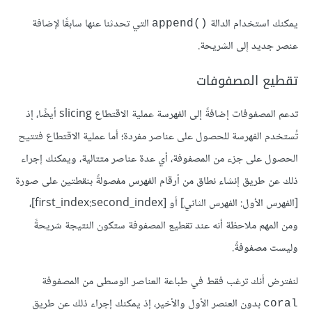
يمكنك استخدام الدالة
التي تحدثنا عنها سابقًا لإضافة
()append
عنصر جديد إلى الشريحة.
تقطيع المصفوفات
تدعم المصفوفات إضافةً إلى الفهرسة عملية الاقتطاع slicing أيضًا، إذ
تُستخدم الفهرسة للحصول على عناصر مفردة؛ أما عملية الاقتطاع فتتيح
الحصول على جزء من المصفوفة، أي عدة عناصر متتالية، ويمكنك إجراء
ذلك عن طريق إنشاء نطاق من أرقام الفهرس مفصولةً بنقطتين على صورة
[الفهرس الأول: الفهرس الثاني] أو [first_index:second_index]،
ومن المهم ملاحظة أنه عند تقطيع المصفوفة ستكون النتيجة شريحةً
وليست مصفوفةً.
لنفترض أنك ترغب فقط في طباعة العناصر الوسطى من المصفوفة
بدون العنصر الأول والأخير، إذ يمكنك إجراء ذلك عن طريق
coral