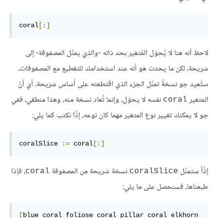
coral
[:]
لاحظ أنه هنا لا يُحوّل المُتغير بحد ذاته -والذي يمثّل المصفوفة- إلى
شريحة، لكن ما يحدث هو أنه عند استخدامك للتقطيع مع المصفوفات،
ستُعيد جو نسخةً تمثّل الجزء الذي اقتطعته على أساس شريحة، أي أنّ
المتغير
نفسه لا يحوّل، وإنما تُعاد نسخة منه، وهذا منطقي، ففي
coral
جو لا يمكنك تغيير نوع المتغير مهما كان نوعه، إذًا نكتب كما يلي:
coralSlice 
:=
 coral
[:]
إذًأ ستمثّل
نسخة شريحة من المصفوفة
، فإذا
coral
coralSlice
طبعناها، فسنحصل على ما يلي:
[
blue coral foliose coral pillar coral elkhorn 