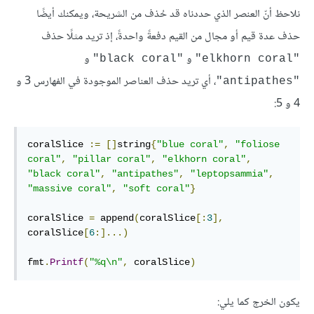
نلاحظ أنّ العنصر الذي حددناه قد حُذف من الشريحة، ويمكنك أيضًا
حذف عدة قيم أو مجال من القيم دفعةً واحدةً، إذ تريد مثلًا حذف
و
و
"black coral"
"elkhorn coral"
، أي تريد حذف العناصر الموجودة في الفهارس 3 و
"antipathes"
4 و 5:
coralSlice 
:=
[]
string
{
"blue coral"
,
"foliose 
coral"
,
"pillar coral"
,
"elkhorn coral"
,
"black coral"
,
"antipathes"
,
"leptopsammia"
,
"massive coral"
,
"soft coral"
}
coralSlice 
=
 append
(
coralSlice
[:
3
],
coralSlice
[
6
:]...)
fmt
.
Printf
(
"%q\n"
,
 coralSlice
)
يكون الخرج كما يلي: