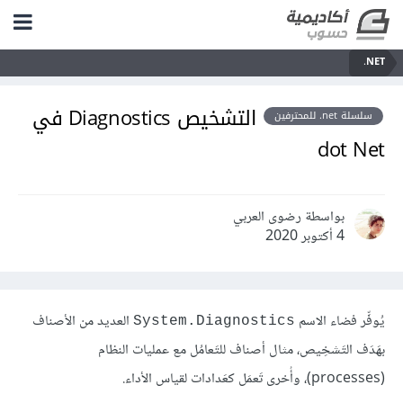
‎.NET
التشخيص Diagnostics في
سلسلة net. للمحترفين
dot Net
بواسطة رضوى العربي
4 أكتوبر 2020
يُوفِّر فضاء الاسم
العديد من الأصناف
System.Diagnostics
بهَدَف التَشخِيص، مثال أصناف للتَعامُل مع عمليات النظام
(processes)، وأُخرى تَعمَل كعَدادات لقياس الأداء.