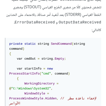
تتَضمَن مُحتوَى كلًا من مَجْرى الخَرْج القياسي (STDOUT) ومَجْرى
الخَطأ القياسي (STDERR) بعد تَّنْفيذ أمر صدَفَة، بالاعتماد على الحَدَثين
و
،
ErrorDataReceived
OutputDataReceived
كالتالي:
private
static
 string 
SendCommand
(
string 
command
)
{
    var cmdOut 
=
 string
.
Empty
;
    var startInfo 
=
new
ProcessStartInfo
(
"cmd"
,
 command
)
{
WorkingDirectory
=
@
"C:\Windows\System32"
,
WindowStyle
=
// لإخفاء نافذة سطر 
,
Hidden
.
ProcessWindowStyle
الأوامر