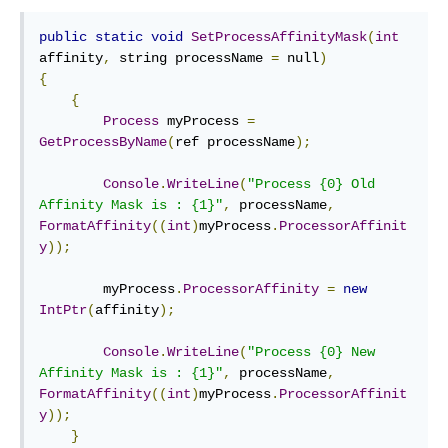
public
static
void
SetProcessAffinityMask
(
int
affinity
,
 string processName 
=
 null
)
{
{
Process
 myProcess 
=
GetProcessByName
(
ref processName
);
Console
.
WriteLine
(
"Process {0} Old 
Affinity Mask is : {1}"
,
 processName
,
FormatAffinity
((
int
)
myProcess
.
ProcessorAffinit
y
));
        myProcess
.
ProcessorAffinity
=
new
IntPtr
(
affinity
);
Console
.
WriteLine
(
"Process {0} New 
Affinity Mask is : {1}"
,
 processName
,
FormatAffinity
((
int
)
myProcess
.
ProcessorAffinit
y
));
}