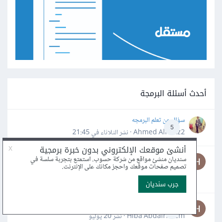
أحدث أسئلة البرمجة
سؤال عن تعلم البرمجه
5
Ahmed Alhafiz2 · نشر
الثلاثاء في 21:45
كيف ارفع مشروعي بالواجهات الأمامية والخلفية على
استضافة InfinityFree؟
4
Hiba Abdalrheem · نشر
الثلاثاء في 16:50
لغة solidity
3
Hiba Abdalrheem · نشر
20 يوليو