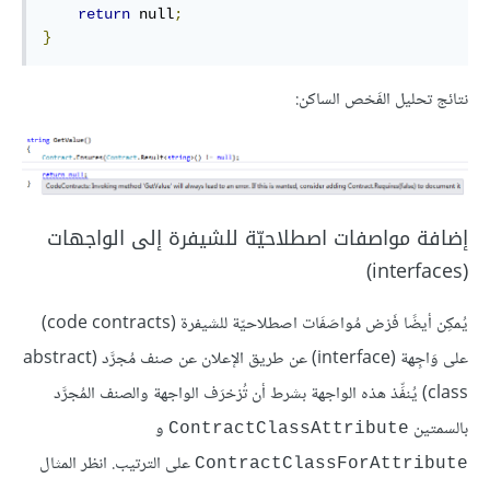
return
 null
;
}
نتائج تحليل الفَحْص الساكن:
إضافة مواصفات اصطلاحيّة للشيفرة إلى الواجهات
(interfaces)
يُمكِن أيضًا فَرْض مُواصَفَات اصطلاحيّة للشيفرة (code contracts)
على وَاجِهة (interface) عن طريق الإعلان عن صنف مُجرَّد (abstract
class) يُنفِّذ هذه الواجهة بشرط أن تُزخرَف الواجهة والصنف المُجرَّد
بالسمتين
و
ContractClassAttribute
على الترتيب. انظر المثال
ContractClassForAttribute