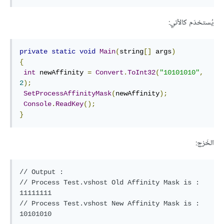
يُستخدَم كالآتي:
private
static
void
Main
(
string
[]
 args
)
{
int
 newAffinity 
=
Convert
.
ToInt32
(
"10101010"
,
2
);
SetProcessAffinityMask
(
newAffinity
);
Console
.
ReadKey
();
}
الخَرْج:
// Output :

// Process Test.vshost Old Affinity Mask is : 
11111111

// Process Test.vshost New Affinity Mask is : 