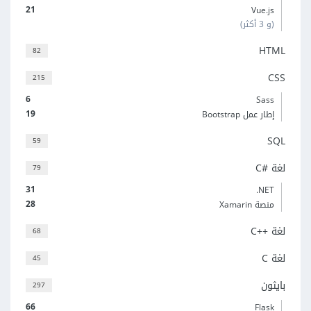
21
Vue.js
(و 3 أكثر)
HTML
82
CSS
215
6
Sass
19
إطار عمل Bootstrap
SQL
59
لغة C#‎
79
31
‎.NET
28
منصة Xamarin
لغة C++‎
68
لغة C
45
بايثون
297
66
Flask