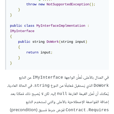
throw
new
NotSupportedException
();
}
}
public
class
MyInterfaceImplmentation
:
IMyInterface
{
public
 string 
DoWork
(
string input
)
{
return
 input
;
}
}
في المثال بالأعلى، تُعلِّن الواجهة
عن التابع
IMyInterface
الذي يَستقبِل مُعامِلًا من النوع
. في الحالة العادية،
string
DoWork
يُمكنك أن تُمرِّر القيمة الفارغة
إليه. لكن لا يُصبِح ذلك مُمكنًا بعد
null
إضافة المُواصفة الإصطلاحيّة بالأعلى والتي تَستخدِم التابع
لفَرْض شرط مُسبَق (precondition)
Contract.Requires