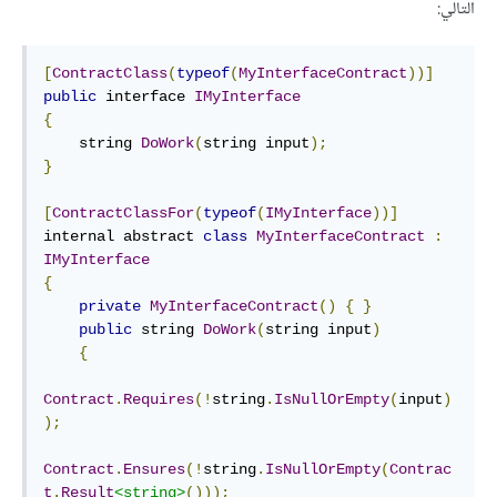
التالي:
[
ContractClass
(
typeof
(
MyInterfaceContract
))]
public
 interface 
IMyInterface
{
    string 
DoWork
(
string input
);
}
[
ContractClassFor
(
typeof
(
IMyInterface
))]
internal abstract 
class
MyInterfaceContract
:
IMyInterface
{
private
MyInterfaceContract
()
{
}
public
 string 
DoWork
(
string input
)
{
Contract
.
Requires
(!
string
.
IsNullOrEmpty
(
input
)
);
Contract
.
Ensures
(!
string
.
IsNullOrEmpty
(
Contrac
t
.
Result
<string>
()));