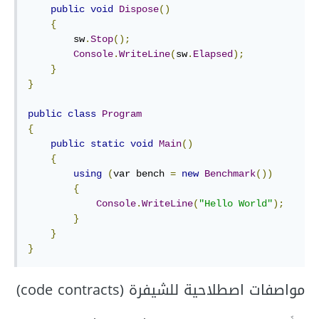
public
void
Dispose
()
{
        sw
.
Stop
();
Console
.
WriteLine
(
sw
.
Elapsed
);
}
}
public
class
Program
{
public
static
void
Main
()
{
using
(
var bench 
=
new
Benchmark
())
{
Console
.
WriteLine
(
"Hello World"
);
}
}
}
مواصفات اصطلاحية للشيفرة (code contracts)