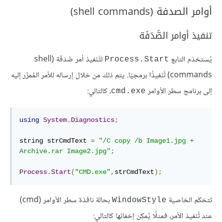
أوامر الصدفة (shell commands)
تنفيذ أوامر الصَّدَفَة
يُستخدَم التابع
لتَّنْفيذ أمر صَّدَفَة (shell
Process.Start
commands) تَّنْفيذًا برمجيًا. يتم ذلك من خلال إرساله للأمر المُمرَّر إليه
إلى برنامج سطر الأوامر
، كالتالي:
cmd.exe
using
System
.
Diagnostics
;
string strCmdText 
=
"/C copy /b Image1.jpg + 
Archive.rar Image2.jpg"
;
Process
.
Start
(
"CMD.exe"
,
strCmdText
);
تَتحَكَم الخاصية
بحالة نافذة سطر الأوامر (cmd)
WindowStyle
عند تَّنْفيذ الأمر، فمثلًا يُمكِن إخفائها كالتالي: