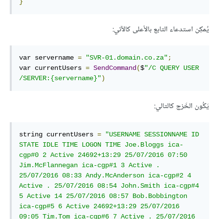
}
يُمكِن استدعاء التابع بالأعلى كالآتي:
var servername 
=
"SVR-01.domain.co.za"
;
var currentUsers 
=
SendCommand
(
$
"/C QUERY USER 
/SERVER:{servername}"
)
يَكُون الخَرْج كالتالي:
string currentUsers 
=
"USERNAME SESSIONNAME ID 
STATE IDLE TIME LOGON TIME Joe.Bloggs ica-
cgp#0 2 Active 24692+13:29 25/07/2016 07:50 
Jim.McFlannegan ica-cgp#1 3 Active . 
25/07/2016 08:33 Andy.McAnderson ica-cgp#2 4 
Active . 25/07/2016 08:54 John.Smith ica-cgp#4 
5 Active 14 25/07/2016 08:57 Bob.Bobbington 
ica-cgp#5 6 Active 24692+13:29 25/07/2016 
09:05 Tim.Tom ica-cgp#6 7 Active . 25/07/2016 