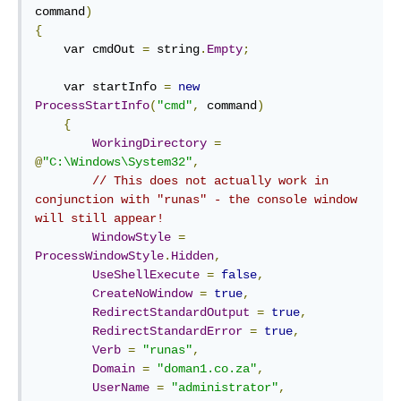
command
)
{
    var cmdOut 
=
 string
.
Empty
;
    var startInfo 
=
new
ProcessStartInfo
(
"cmd"
,
 command
)
{
WorkingDirectory
=
@
"C:\Windows\System32"
,
// This does not actually work in 
conjunction with "runas" - the console window 
will still appear!
WindowStyle
=
ProcessWindowStyle
.
Hidden
,
UseShellExecute
=
false
,
CreateNoWindow
=
true
,
RedirectStandardOutput
=
true
,
RedirectStandardError
=
true
,
Verb
=
"runas"
,
Domain
=
"doman1.co.za"
,
UserName
=
"administrator"
,