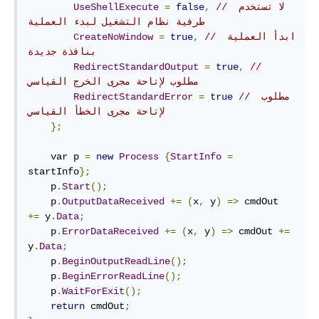
// لا تستخدم 
,
false
=
UseShellExecute
طرفية نظام التشغيل لبدء العملية
// ابدأ العملية 
,
true
=
CreateNoWindow
بنافذة جديدة
RedirectStandardOutput
=
true
,
// 
مطلوب لإتاحة مجرى الخرج القياسي
// مطلوب 
true
=
RedirectStandardError
لإتاحة مجرى الخطأ القياسي
};
    var p 
=
new
Process
{
StartInfo
=
startInfo
};
    p
.
Start
();
    p
.
OutputDataReceived
+=
(
x
,
 y
)
=>
 cmdOut 
+=
 y
.
Data
;
    p
.
ErrorDataReceived
+=
(
x
,
 y
)
=>
 cmdOut 
+=
y
.
Data
;
    p
.
BeginOutputReadLine
();
    p
.
BeginErrorReadLine
();
    p
.
WaitForExit
();
return
 cmdOut
;