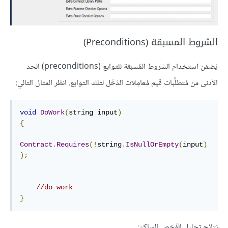
الشروط المسبقة (Preconditions)
يَضمَن استخدام الشروط المُسبَقة للتوابع (preconditions) الحد
الأدنى من مُتطلَّبات قيم مُعامِلات الدَخْل لتلك التوابع. انظر المثال التالي:
void
DoWork
(
string input
)
{
Contract
.
Requires
(!
string
.
IsNullOrEmpty
(
input
)
);
//do work
}
نتائج تحليل الفَحْص الساكن: