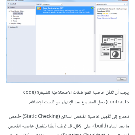
يجب أن تُفعِّل خاصية المُواصَفَات الاصطلاحيّة للشيفرة (code
contracts) بحل المشروع بعد الإنتهاء من تَثْبيت الإضافة.
تحتاج إلى تَّفْعِيل خاصية الفَحْص الساكن (Static Checking) -فَحْص
ما بعد البناء (build)- على الأقل. قد تَرغَب أيضًا بتَّفْعِيل خاصية الفَحْص