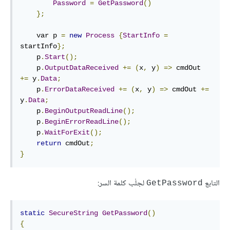
Password
=
GetPassword
()
};
    var p 
=
new
Process
{
StartInfo
=
startInfo
};
    p
.
Start
();
    p
.
OutputDataReceived
+=
(
x
,
 y
)
=>
 cmdOut 
+=
 y
.
Data
;
    p
.
ErrorDataReceived
+=
(
x
,
 y
)
=>
 cmdOut 
+=
y
.
Data
;
    p
.
BeginOutputReadLine
();
    p
.
BeginErrorReadLine
();
    p
.
WaitForExit
();
return
 cmdOut
;
}
التابع
لجلْب كلمة السر:
GetPassword
static
SecureString
GetPassword
()
{