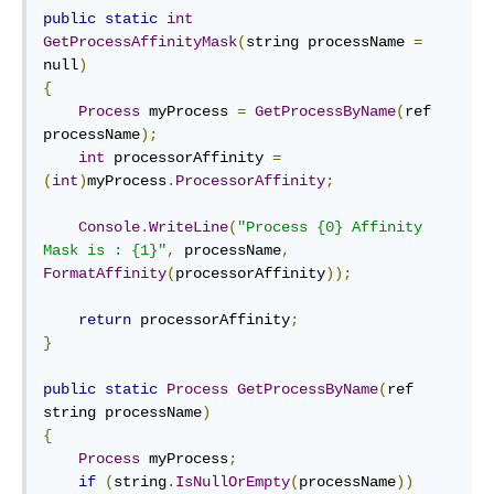
public
static
int
GetProcessAffinityMask
(
string processName 
=
null
)
{
Process
 myProcess 
=
GetProcessByName
(
ref 
processName
);
int
 processorAffinity 
=
(
int
)
myProcess
.
ProcessorAffinity
;
Console
.
WriteLine
(
"Process {0} Affinity 
Mask is : {1}"
,
 processName
,
FormatAffinity
(
processorAffinity
));
return
 processorAffinity
;
}
public
static
Process
GetProcessByName
(
ref 
string processName
)
{
Process
 myProcess
;
if
(
string
.
IsNullOrEmpty
(
processName
))