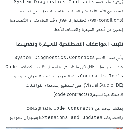
يُوفِّر فضاء الاسم
System.Diagnostics.Contracts
العديد من الأصناف لتَعزيز الشيفرة الخاصة بك بمزيد من الشروط
(conditions) اللازم تَحقيقها إمّا خلال وقت التَصْريف أو التَّنْفيذ، مما
يُحسِن من فَحْص الشيفرة واكتشاف الأخطاء.
تثبيت المواصفات الاصطلاحية للشيفرة وتفعيلها
يأتي فضاء الاسم
System.Diagnostics.Contracts
ضِمْن إطار عمل ‎.NET. لكن ما زلت في حَاجة إلى تَثْبيت الإضافة
Code 
ببيئة التطوير المتكاملة فيجوال ستوديو
Contracts Tools
(Visual Studio IDE) حتى تستطيع اِستخدَام المُواصَفَات
الاصطلاحيّة للشيفرة (code contracts).
يُمكنك البحث عن
بنافذة الإضافات
Code Contracts
والتحديثات
بفيجوال ستوديو.
Extensions and Updates