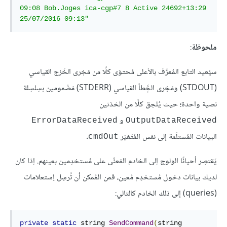
09:08 Bob.Joges ica-cgp#7 8 Active 24692+13:29 
25/07/2016 09:13"
ملحوظة
:
سيُعيد التابع المُعرَّف بالأعلى مُحتوَى كلًا من مَجْرى الخَرْج القياسي
(STDOUT) ومَجْرى الخٍَطأ القياسي (STDERR) مَضْمومين بسِلسِلة
نصية واحدة؛ حيث يُلحِق كلًا من الحَدَثين
و
ErrorDataReceived
OutputDataReceived
البيانات المُستلَمة إلى نفس المُتَغيّر
.
cmdOut
يَقتصِر أحيانًا الولوج إلى الخادم المَعنِّى على مُستخدِمين بعينهم. إذا كان
لديك بيانات دخول مُستخدِم مُعين، فمن المُمكن أن تُرسِل اِستعلامات
(queries) إلى ذلك الخادم كالتالي:
private
static
 string 
SendCommand
(
string 