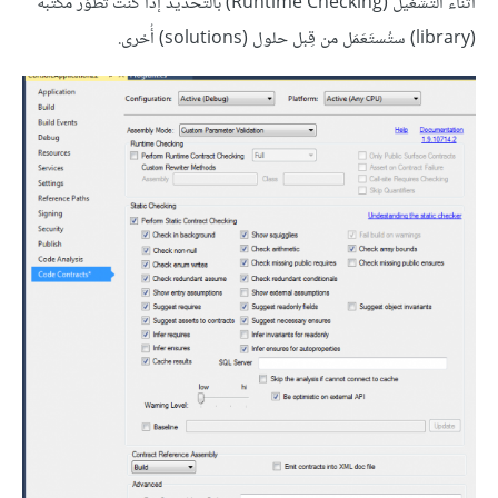
أثناء التشغيل (Runtime Checking) بالتحديد إذا كنت تُطَوِّر مكتبة
(library) ستُستَعَمَل من قِبل حلول (solutions) أُخرى.