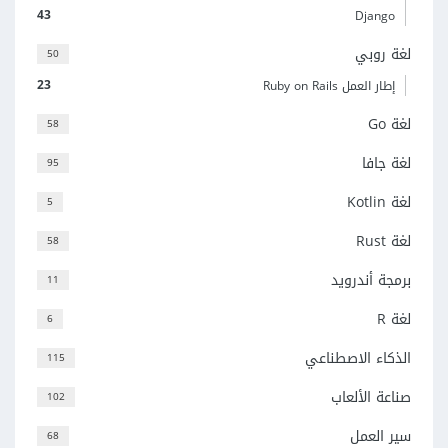
43
Django
لغة روبي
50
23
إطار العمل Ruby on Rails
لغة Go
58
لغة جافا
95
لغة Kotlin
5
لغة Rust
58
برمجة أندرويد
11
لغة R
6
الذكاء الاصطناعي
115
صناعة الألعاب
102
سير العمل
68