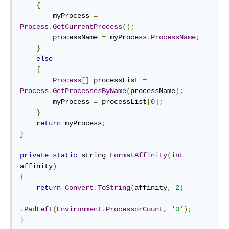
{
        myProcess 
=
Process
.
GetCurrentProcess
();
        processName 
=
 myProcess
.
ProcessName
;
}
else
{
Process
[]
 processList 
=
Process
.
GetProcessesByName
(
processName
);
        myProcess 
=
 processList
[
0
];
}
return
 myProcess
;
}
private
static
 string 
FormatAffinity
(
int
affinity
)
{
return
Convert
.
ToString
(
affinity
,
2
)
.
PadLeft
(
Environment
.
ProcessorCount
,
'0'
);
}