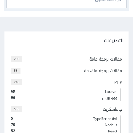
التصنيفات
مقالات برمجة عامة
260
مقالات برمجة متقدمة
58
PHP
240
69
Laravel
96
ووردبريس
جافاسكربت
505
5
لغة TypeScript
70
Node.js
52
React