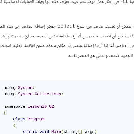
. جميع هذه الواجهات تقع في مكتبة FCL في إطار عمل دوت نت، حيث تعرّف هذه الواجهات العمليّات الأساسي
 الممكن أن نضيف عناصر من النوع
. يمكن إضافة العناصر إلى هذه ال
object
عليًّا نستطيع أن نضيف عناصر من أنواع مختلفة لنفس المجموعة. أيّ عنصر تتمّ إ
عناصر. أمّا إذا أردنا إضافة عنصر إلى مكان محدّد ضمن القائمة، فعلينا استخدام
 الجديد ضمنه، والثاني هو العنصر نفسه.
	using 
System
;
	using 
System
.
Collections
;
	namespace 
Lesson10_02
{
class
Program
{
static
void
Main
(
string
[]
 args
)