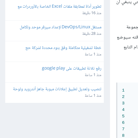
ّة التي ينبغي أن
تطوير أداة لمطابقة ملفات Excel الخاصة بالأوردرات مع 
ملفات تقفيلات شركة شحن
منذ 16 دقيقة
مجموعة
مستقل DevOps/Linux لإعداد سيرفر موحد وتكامل 
WhatsApp Automation - API Gateway
منذ 28 دقيقة
ضافته سيوضع
 التابع
خطة تشغيلية متكاملة وفق بنود محددة لشركة حج
منذ 1 ساعة
رفع ثلاثة تطبيقات على google play
منذ 1 ساعة
تنصيب وتعديل تطبيق إعلانات مبوبة جاهز أندرويد ولوحة 
1
تحكم منصة سوقنا
منذ 1 ساعة
2
3
4
5
6
7
8