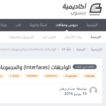
الرئيسية
دروس ومقالات
أسئلة وأجوبة
كتب
دورات
البرمجة
ريادة الأعمال
العمل الحر
التسويق والمبيعات
ا
الرئيسية
البرمجة
لغة C#‎
الواجهات (Interfaces) والمجموعات (Collections) في لغة سي شارب #C
الواجهات (Interfaces) والمجموعات (Collections) في لغة سي شارب #C
تعلم سي شارب
الواجهات
المجموعات
collection
interface
c sharp
سي
بواسطة حسام برهان
10 يونيو 2016