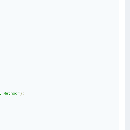
l Method"
);