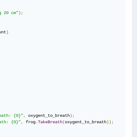
g 20 cm"
);
unt
)
eath: {0}"
,
 oxygent_to_breath
);
ath: {0}"
,
 frog
.
TakeBreath
(
oxygent_to_breath
));