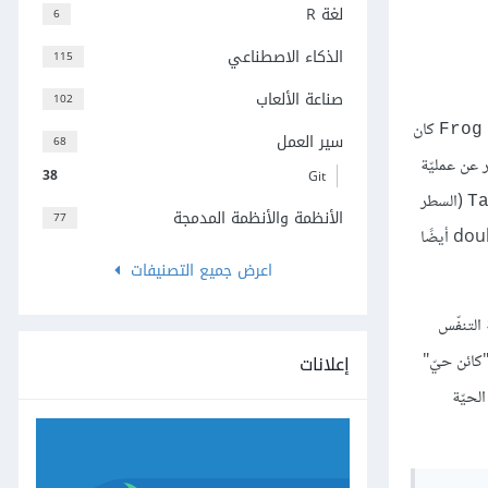
لغة R
6
الذكاء الاصطناعي
115
صناعة الألعاب
102
كان
Frog
سير العمل
68
ر عن عمليّة
38
Git
(السطر
T
الأنظمة والأنظمة المدمجة
77
يُعبّر عن كميّة الأكسجين التي سيحصل عليها الكائن الحيّ عند التنفّس، كما يُرجع هذا التابع قيمة من النوع double أيضًا
اعرض جميع التصنيفات
عمليّة التنفّس
إعلانات
"كائن حيّ"
الحيّة