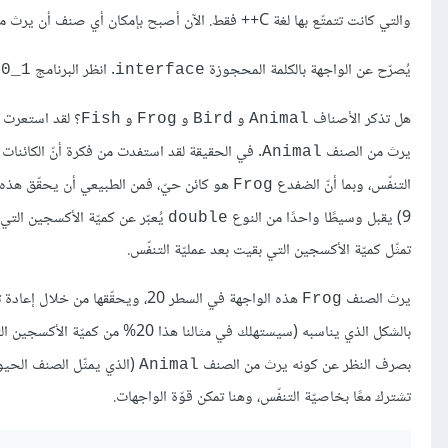
والتي كانت تتمتّع بها لغة C++ فقط. الآن أصبح بإمكان أي صنف أن يرث من صنف آخر واحد فقط، بالإضافة إلى تحقيقه لأي عدد يرغبه من الواجهات.
يُصرّح عن الواجهة بالكلمة المحجوزة
. انظر البرنامج
10_1
interface
هل تذكر الأصناف
و
و
و
؟ لقد استعرت 
Fish
Frog
Bird
Animal
يرث من الصنف
. في الحقيقة لقد استفدت من فكرة أنّ الكائنات 
Animal
التنفّس، وبما أنّ الضفدع
هو كائن حيّ، فمن الطبيعي أن يحقّق هذه 
Frog
9) يقبل وسيطًا واحدًا من النوع
double
تمثّل كميّة الأكسجين التي بقيت بعد عمليّة التنفّس.
يرث الصنف
هذه الواجهة في السطر 20، ويحقّقها من خلال إعادة تعريف التابع
Frog
بالشكل الذي يناسبه (سيستهلك في مثالنا هذا 20% من كميّة الأكسجين التي يحصل عليها). في الحقيقة يمكن استخدام الواجهة
بصرف النظر عن كونه يرث من الصنف
(الذي يمثّل الصنف الحي
Animal
تشترك معًا بخاصيّة التنفّس، وهنا تمكن قوّة الواجهات.