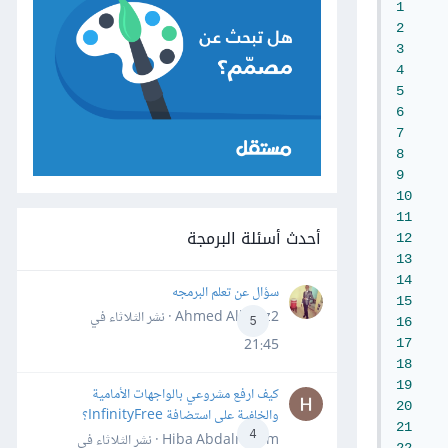
1
2
3
4
5
6
7
8
9
10
11
أحدث أسئلة البرمجة
12
13
14
سؤال عن تعلم البرمجه
15
Ahmed Alhafiz2 · نشر
الثلاثاء في
5
16
21:45
17
18
19
كيف ارفع مشروعي بالواجهات الأمامية
20
والخلفية على استضافة InfinityFree؟
21
4
Hiba Abdalrheem · نشر
الثلاثاء في
22