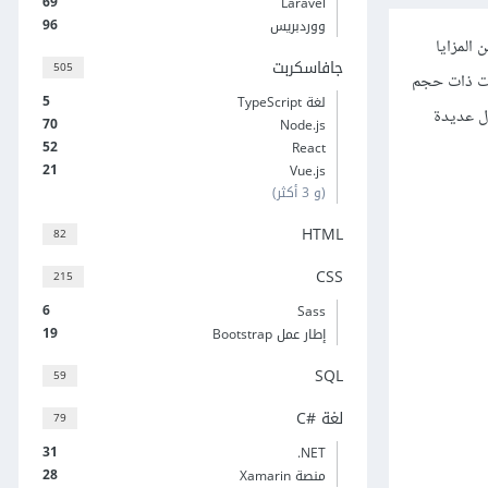
69
Laravel
96
ووردبريس
عين مهمّين في سي شارب ألا وهما الواجهات Interfaces والمجموعات Collections. تُعتبر المجموعات collections من المزايا
جافاسكربت
505
فات ذات حجم
5
لغة TypeScript
ال عديدة
70
Node.js
52
React
21
Vue.js
(و 3 أكثر)
HTML
82
CSS
215
6
Sass
19
إطار عمل Bootstrap
SQL
59
لغة C#‎
79
31
‎.NET
28
منصة Xamarin