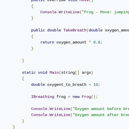
{
Console
.
WriteLine
(
"Frog - Move: jumpin
}
public
double
TakeBreath
(
double
 oxygen_amo
{
return
 oxygen_amount 
*
0.8
;
}
}
static
void
Main
(
string
[]
 args
)
{
double
 oxygent_to_breath 
=
10
;
IBreathing
 frog 
=
new
Frog
();
Console
.
WriteLine
(
"Oxygen amount before br
Console
.
WriteLine
(
"Oxygen amount after bre
}
}