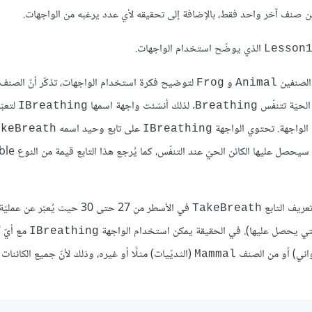
الذي يوضّح استخدام الواجهات.
Lesson
الصنفين
و
لتوضيح فكرة استخدام الواجهات، تذكّر أنّ الصنف
Frog
Animal
الحيّة تتنفّس
. لذلك أنشئت واجهة اسمها
لتعبّ
IBreathing
Breathing
الواجهة. تحتوي الواجهة
على تابع وحيد اسمه
akeBreath
IBreathing
في الأسطر من 27 حتى 30 حيث يُعبّر عن 
TakeBreath
مع أيّ 
IBreathing
واني) أو من الصنف
(الثديّيات) مثلًا أو غيره، وذلك لأنّ جميع الكائنات 
Mammal