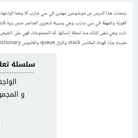
القويّة والمهمّة في سي شارب، وهي وسيلة لتخزين العناصر ضمن بنية قابلة ل
ثابت وهي تبقى كذلك منذ لحظة إنشائها، أمّا المجموعات فهي على النقيض م
مفيدة جدًّا، فهناك المكدّس stack والرتل queue والقاموس dictionary وغيرها من البنى المهمّة.