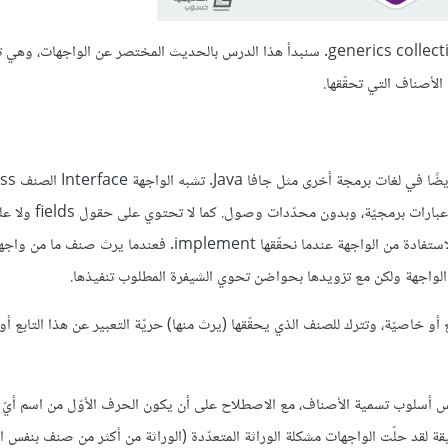
سنتناول في هذا الدرس المجموعات العاديّة، والمجموعات العموميّة generics collections. سنبدأ هذا الدرس بالحديث المختصر عن الواجهات،
لأصناف التي تحقّقها.
كبير، فهي تضم خصائص وتوابع، ولكن كتصاريح فقط، بدون شيفرة تح
تستطيع القول أنّ الواجهة تعرّف الهيكل العام بشكل مجرّد فحسب. يمكن الاستفادة من الواجهة عندما نحقّقها implement.
واجهة ولكن مع تزويدها بحواضن تحوي الشيفرة المطلوب تنفيذها.
ع أو خاصيّة، وتترك للصنف الذي يحقّقها (يرث منها) حريّة التعبير عن هذا التابع أو
س أسلوب تسمية الأصناف، مع الاصطلاح على أن يكون الحرف الأوّل من اسم أيّ 
كبير I وهو الحرف الأوّل من كلمة Interface. في الحقيقة لقد حلّت الواجهات مشكلة الوراثة المتعدّدة (الوراثة من أكثر من صنف بن