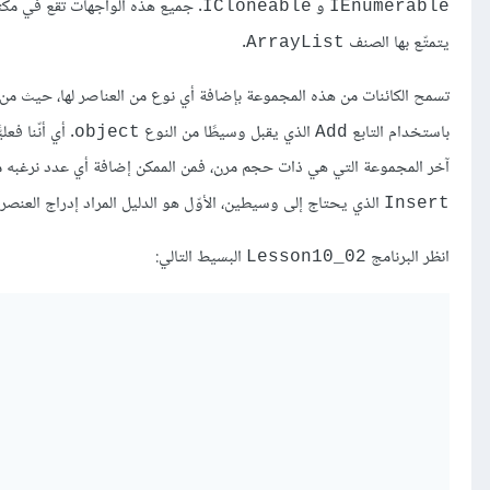
و
ICloneable
IEnumerable
يتمتّع بها الصنف
.
ArrayList
تسمح الكائنات من هذه المجموعة بإضافة أي نوع من العناصر لها، حيث من
باستخدام التابع
الذي يقبل وسيطًا من النوع
. أي أنّنا ف
object
Add
آخر المجموعة التي هي ذات حجم مرن، فمن الممكن إضافة أي عدد نرغبه من ال
الذي يحتاج إلى وسيطين، الأوّل هو الدليل المراد إدراج العنصر
Insert
انظر البرنامج
البسيط التالي:
Lesson10_02