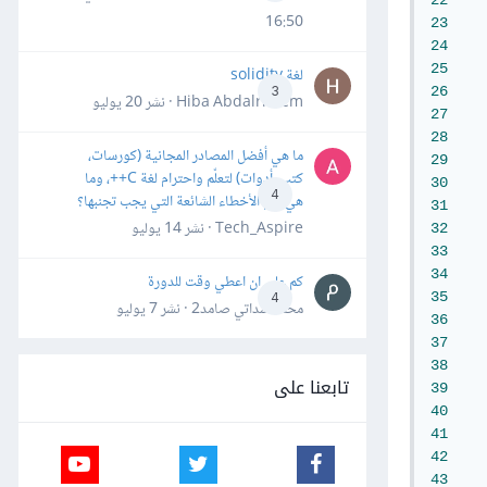
16:50
23
24
25
لغة solidity
26
3
Hiba Abdalrheem · نشر
20 يوليو
27
28
ما هي أفضل المصادر المجانية (كورسات،
29
كتب، أدوات) لتعلّم واحترام لغة C++، وما
30
4
هي أهم الأخطاء الشائعة التي يجب تجنبها؟
31
Tech_Aspire · نشر
14 يوليو
32
33
34
كم علي ان اعطي وقت للدورة
35
4
محمد سداتي صامد2 · نشر
7 يوليو
36
37
38
تابعنا على
39
40
41
42
43