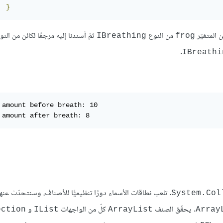
}
من النوع
ثمّ أسندنا إليه مرجعًا لكائن من الن
IBreathing
frog
.
IBreathi
 amount before breath: 10

 amount after breath: 8
. تلعب نطاقات الأسماء دورًا تنظيميًّا للأصناف، وسنتحدّث عنه
System.Col
. يحقّق الصنف
كلّ من الواجهات
و
ection
IList
ArrayList
Array