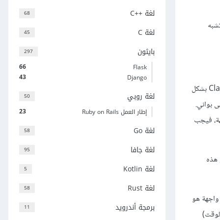
لغة C++‎
68
 وهي تشبه
لغة C
45
بايثون
297
66
Flask
43
Django
ليست فكرة الواجهات Interfaces محصورةً بسي شارب، فهي موجودة أيضًا في لغات برمجة أخرى مثل جافا Java. تشبه الواجهة Interface الصنف Class بشكل
لغة روبي
50
وي عبارات برمجيّة، وبدون محدّدات وصول. كما لا تحتوي على حقول fields ولا على بواني.
23
إطار العمل Ruby on Rails
 فعندما يرث صنف ما من واجهة، فيجب
لغة Go
58
لغة جافا
95
 هذه
لغة Kotlin
5
لغة Rust
58
واجهة هو
برمجة أندرويد
11
فس الوقت)