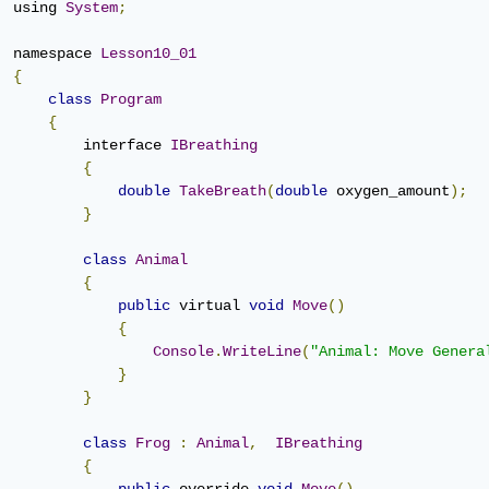
	using 
System
;
	namespace 
Lesson10_01
{
class
Program
{
	        interface 
IBreathing
{
double
TakeBreath
(
double
 oxygen_amount
);
}
class
Animal
{
public
 virtual 
void
Move
()
{
Console
.
WriteLine
(
"Animal: Move Genera
}
}
class
Frog
:
Animal
,
IBreathing
{
public
 override 
void
Move
()