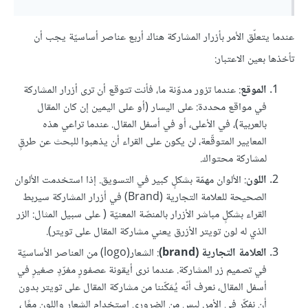
عندما يتعلّق الأمر بأزرار المشاركة هناك أربع عناصر أساسيّة يجب أن
تأخذها بعين الاعتبار:
الموقع
: عندما تزور مدوّنة ما، فأنت تتوقع أن ترى أزرار المشاركة
في مواقع محددة: على اليسار (أو على اليمين إن كان المقال
بالعربية)، في الأعلى، أو في أسفل المقال. عندما تراعي هذه
المعايير المتوقّعة، لن يكون على القراء أن يذهبوا للبحث عن طرقٍ
لمشاركة محتواك.
اللون
: الألوان مهمّة بشكلٍ كبير في التسويق. إذا استخدمت الألوان
الصحيحة للعلامة التجارية (Brand) في أزرار المشاركة سيربط
القراء بشكلٍ مباشر الأزرار بالمنصّة المعنيّة ( على سبيل المثال: الزر
الذي له لون تويتر الأزرق يعني مشاركة المقال على تويتر).
العلامة التجارية (brand)
: الشعار(logo) من العناصر الأساسيّة
في تصميم زر المشاركة. عندما نرى أيقونة عصفورٍ مغرّدٍ صغيرٍ في
أسفل المقال، نعرف أنّه يُمَكّننا من مشاركة المقال على تويتر بدون
أن نفكّر في الأمر. ليس من الضروري استخدام الشعار واللون معًا ،