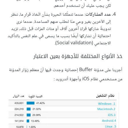
لكن يجب عليك أن تستخدم أحدهم.
عدد المشاركات
: عندما تتملّكنا الحيرة بشأن اتّخاذ قرارٍ ما، ننظر
إلى الآخرين بغير وعيٍ منّا لنطلب منهم المساعدة. عندما نرى
تدوينةً شاركها قراءٌ آخرون آلاف أو مئات المرّات قبل ذلك، تزيد
احتماليّة أن نشاركها أيضًا بسبب ما يسمى في علم النفس بالتأكيد
الاجتماعي (Social validation).
خذ الأنواع المختلفة للأجهزة بعين الاعتبار
أجرينا على مدوّنة Buffer إحصائيّة وجدت فيها أنّ معظم زوّار المدوّنة
من مستخدمي نظام iOS وأجهزة أندرويد :