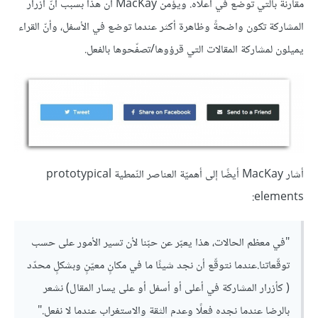
مقارنةً بالتي توضع في أعلاه. ويؤمن MacKay أن هذا بسبب أنّ أزرار
المشاركة تكون واضحةً وظاهرة أكثر عندما توضع في الأسفل، وأنّ القراء
يميلون لمشاركة المقالات التي قرؤوها/تصفّحوها بالفعل.
أشار MacKay أيضًا إلى أهميّة العناصر النّمطية prototypical
elements:
"في معظم الحالات، هذا يعبّر عن حبّنا لأن تسير الأمور على حسب
توقّعاتنا.عندما نتوقّع أن نجد شيئًا ما في مكانٍ معيّنٍ وبشكلٍ محدّد
( كأزرار المشاركة في أعلى أو أسفل أو على يسار المقال) نشعر
بالرضا عندما نجده فعلًا وعدم الثقة والاستغراب عندما لا نفعل."