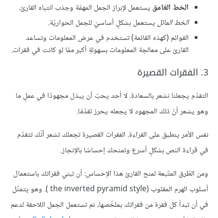
الخط الغامق
يستعمل لإبراز الجمل المهمّة وجذب انتباه القارئ.
الخط المائل
يستعمل بشكلٍ أساسيّ للجمل الحواريّة.
القوائم (كهذه القائمة) تستخدم في عرض المعلومات وتساعد
القارئ على معالجة المعلومات بسهولةٍ أكبر ممّا لو كانت في فقرات.
3. الفقرات القصيرة
التقدّم يجعلنا نشعر بالسعادة. لا أحد يحبّ أن يبذل مجهودًا في عملٍ ما
وهو يشعر أنّ ذلك المجهود لا يجعله يحرز تقدّمًا.
نفس الأمر ينطبق على القراءة. الفقرات القصيرة تجعلك تشعر أنّك تتقدّم
في قراءة النص بشكلٍ أسرع وتمنحك إحساسًا بالإنجاز.
ومن الطّرق المتّبعة لمنح القارئ هذا الإحساس: أن تبني فقراتك باستعمال
أسلوب الهرم المقلوب (the inverted pyramid style ). وهو يتمثّل
في أن تبدأ كل فقرة من فقراتك بملخّصها، ثم تستعمل الجمل اللاحقة لدعم