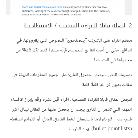
2. اجعله قابلا للقراءة المسحية / الاستطلاعية
معظم القراء على الإنترنت "يتصفّحون" النصوص التي يقرؤونها. في
الواقع، حتّى إن أحبّ القارئ التدوينة، فإنّه سيقرأ فقط 20-28% من
محتواها في المتوسّط.
تنسيقك للنّص سيضمن حصول القارئ على جميع المعلومات المهمّة في
مقالك بدون قراءته كلمةً كلمة.
لتجعل المقال قابلًا للقراءة المسحية، اقرأه قبل نشره وقُم بإبراز الأقسام
المهمّة التي تشعر أنّ القارئ يجب أن يحصل عليها من المقال لينال أكبر
قيمةٍ منه - قم بإبرازِها باستعمال الخط الغامق، المائل، أو القوائم المنقّطة
(bullet point lists) بهذه الطريقة: