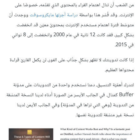
من الصّعب أن تنال اهتمام القراء بالمحتوى الذي تقدّمه، خصوصًا على
الإنترنت. وقد فُسّر هذا بواسطة
دراسة أجرتها مايكروسوفت
ووجدت أنّ
متوسّط فترة اهتمام مستخدم الإنترنت بمحتوىً معيّن قد انخفضت
بشكلٍ كبير، فقد كانت 12 ثانية في عام 2000 وانخفضت إلى 8 ثواني
في 2015.
إذا كانت تدوينتك لا تظهر بشكلٍ جذّاب على الفور، لن يكمل القارئ قراءة
محتواها العظيم.
لتدرك أهمّيّة التنسيق، دعنا نستخدم واحدة من التدوينات على مدوّنة
Buffer كمثال. في الجانب الأيسر من الصورة أدناه لدينا النسخة المنسّقة
من التدوينة (وهي التي تراها في المدوّنة) وفي الجانب الأيمن لدينا
نسخة غير منسّقة للتدوينة نفسها.