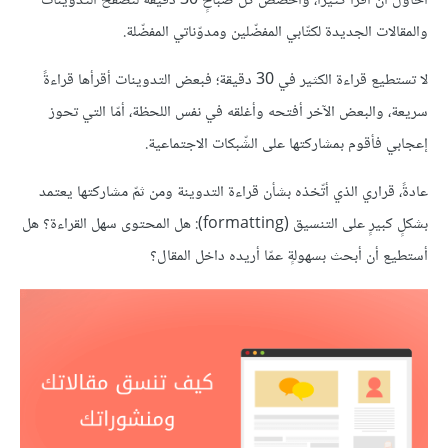
أحاولُ أن أقرأ كثيرًا، وأخصّص كلّ صباحٍ 30 دقيقة لتصفّح التدوينات
والمقالات الجديدة لكتّابي المفضّلين ومدوّناتي المفضّلة.
لا تستطيع قراءة الكثير في 30 دقيقة؛ فبعض التدوينات أقرأها قراءةً
سريعة، والبعض الآخر أفتحه وأغلقه في نفس اللحظة، أمّا التي تحوز
إعجابي فأقوم بمشاركتها على الشّبكات الاجتماعية.
عادةً، قراري الذي أتّخذه بشأن قراءة التدوينة ومن ثمّ مشاركتها يعتمد
بشكلٍ كبيرٍ على التنسيق (formatting): هل المحتوى سهل القراءة؟ هل
أستطيع أن أبحث بسهولةٍ عمّا أريده داخل المقال؟