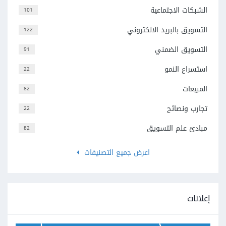
الشبكات الاجتماعية
101
التسويق بالبريد الالكتروني
122
التسويق الضمني
91
استسراع النمو
22
المبيعات
82
تجارب ونصائح
22
مبادئ علم التسويق
82
اعرض جميع التصنيفات
إعلانات