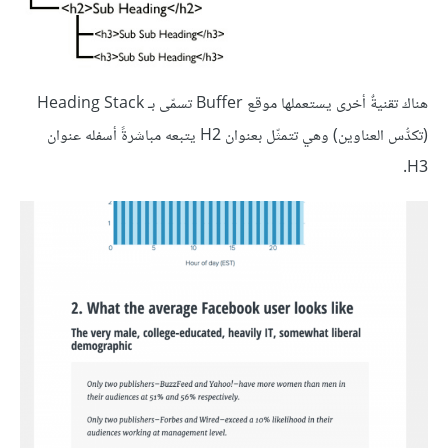
هناك تقنيةٌ أخرى يستعملها موقع Buffer تسمّى بـ Heading Stack
(تكدُّس العناوين) وهي تتمثّل بعنوان H2 يتبعه مباشرةً أسفله عنوان
H3.