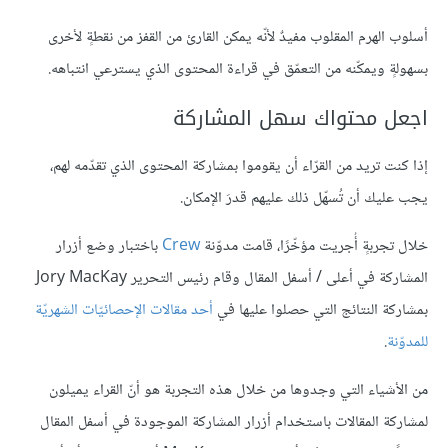
أسلوب الهرم المقلوب مفيدٌ لأنّه يمكن القارئ من القفز من نقطةٍ لأخرى
بسهولةٍ ويمكّنه من التعمّق في قراءة المحتوى الذي يسترعي انتباهه.
اجعل محتواك سهل المشاركة
إذا كنت تريد من القرّاء أن يقوموا بمشاركة المحتوى الذي تقدّمه لهم،
يجب عليك أن تُسهّل ذلك عليهم قدرَ الإمكان.
خلال تجربةٍ أُجريت مؤخّرًا، قامت مدوّنة
Crew
باختبار وضع أزرار
المشاركة في أعلى / أسفل المقال وقام رئيس التحرير Jory MacKay
بمشاركة النتائج التي حصلوا عليها في
أحد مقالات الإحصائيّات الشهريّة
للمدوّنة
.
من الأشياء التي وجدوها من خلال هذه التجربة هو أنّ القراء يميلون
لمشاركة المقالات باستخدام أزرار المشاركة الموجودة في أسفل المقال