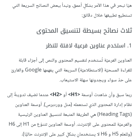
هيّا نبحر في هذا الأمر بشكلٍ أعمق، ونبدأ ببعض النصائح السريعة التي
تستطيع تطبيقها خلال دقائق:
ثلاث نصائح بسيطة لتنسيق المحتوى
1. استخدم عناوين فرعية لافتة للنظر
العناوين الفرعيّة تُستخدم لتقسيم المحتوى والنص إلى أجزاء قابلة
للقراءة المسحيّة (الاستطلاعيّة) السريعة التي يفهمها Google والقارئ
على حدّ سواء ويجدونها سهلة الاستيعاب.
ربما سبق وأن شاهدت أوسمة
<H1>
أو
<H2>
عندما تضيف تدوينةً إلى
نظام إدارة المحتوى الذي تستعمله (مثل ووردبرس). أوسمة العناوين
(Heading Tags) هي الطريقة المتبعة لتنسيق العناوين الرئيسية
والفرعيّة للمحتوى على الإنترنت. أوسمة العناوين تتنوّع من H1 إلى H6
(وللعلم H5 و H6 لا يستخدمانٍ بشكلٍ كبير على الإنترنت حاليًّا).