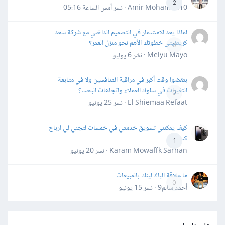
2
Amir Mohamed10 · نشر
أمس الساعة 05:16
لماذا يعد الاستثمار في التصميم الداخلي مع شركة سعد
كريتفيتى خطوتك الأهم نحو منزل العمر؟
0
Melyu Mayo · نشر
6 يوليو
بتقضوا وقت أكبر في مراقبة المنافسين ولا في متابعة
التغيرات في سلوك العملاء واتجاهات البحث؟
0
El Shiemaa Refaat · نشر
25 يونيو
كيف يمكنني تسويق خدمتي في خمسات لتجني لي ارباح
كثيرة
1
Karam Mowaffk Sarhan · نشر
20 يونيو
ما علاقة الباك لينك بالمبيعات
0
أحمد سالم9 · نشر
15 يونيو