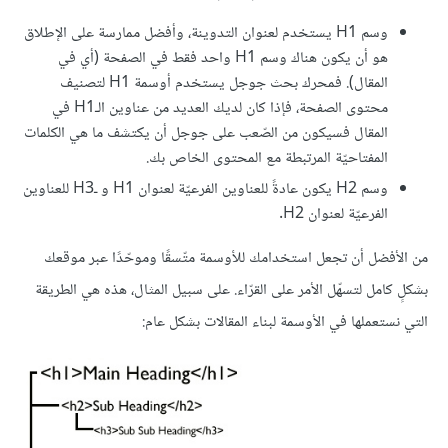
وسم H1 يستخدم لعنوان التدوينة، وأفضل ممارسة على الإطلاق
هو أن يكون هناك وسم H1 واحد فقط في الصفحة (أي في
المقال). فمحرك بحث جوجل يستخدم أوسمة H1 لتصنيف
محتوى الصفحة، فإذا كان لديك العديد من عناوين الـH1 في
المقال فسيكون من الصّعب على جوجل أن يكتشف ما هي الكلمات
المفتاحيّة المرتبطة مع المحتوى الخاص بك.
وسم H2 يكون عادةً للعناوين الفرعيّة لعنوان H1 و ـH3 للعناوين
الفرعيّة لعنوان H2.
من الأفضل أن تجعل استخدامك للأوسمة متّسقًا وموحّدًا عبر موقعك
بشكلٍ كامل لتسهّل الأمر على القرّاء. على سبيل المثال، هذه هي الطريقة
التي نستعملها في الأوسمة لبناء المقالات بشكل عام: