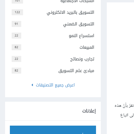
الشبكات الاجتماعية
101
التسويق بالبريد الالكتروني
122
التسويق الضمني
91
استسراع النمو
22
المبيعات
82
تجارب ونصائح
22
مبادئ علم التسويق
82
اعرض جميع التصنيفات
رّ بأنّ هذه
إعلانات
ى اتباع