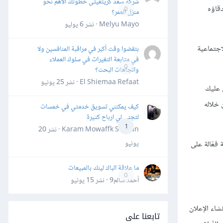
شركة سعد كريتفيتى خطوتك الأهم نحو
وم أصدقاؤه
0
منزل العمر؟
Melyu Mayo · نشر
6 يوليو
 التفاعل engagement أكثر من الشبكات الاجتماعية
بتقضوا وقت أكبر في مراقبة المنافسين ولا
في متابعة التغيرات في سلوك العملاء
0
واتجاهات البحث؟
El Shiemaa Refaat · نشر
25 يونيو
 عليك
لانات زر "Learn More" الذي يمكنك من خلاله
كيف يمكنني تسويق خدمتي في خمسات
لتجني لي ارباح كثيرة
1
Karam Mowaffk Sarhan · نشر
20
يونيو
فعّالة على
ما علاقة الباك لينك بالمبيعات
0
أحمد سالم9 · نشر
15 يونيو
م الكامل بإنشاء الإعلان
تابعنا على