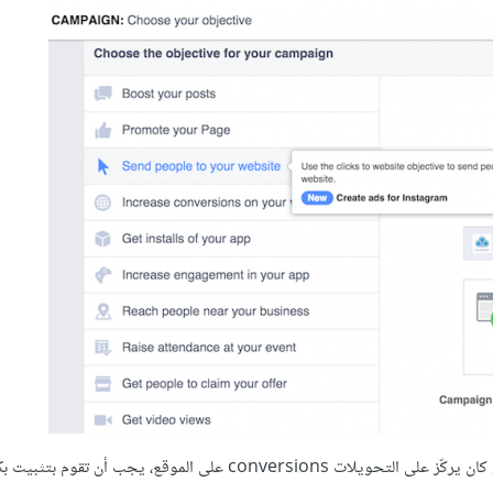
: إذا كان الهدف من إعلانك هو توجيه المستخدمين إلى موقعك أو كان يركّز على التحويلات conversions على الموقع، ي