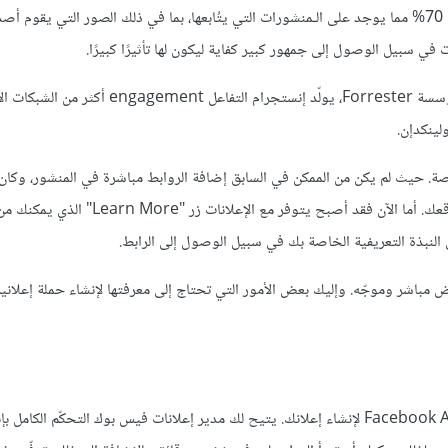
إنّ السبب في هذا التغيير، وفقًا لإنستجرام، هو أنّ المستخدم العادي يفوّت 70% مما يوجد على الـمنشورات التي يتُابعها، بما في ذلك الصور التي يق
ي سبيل الوصول إلى جمهور كبير كفاية ليكون لها تأثيرًا كبيرًا.
لماذا يعتبر الجماهير مهمّين على إنستجرام؟ وفقًا لدراسة حديثة أجرتها مؤسسة Forrester، يولّد إنستجرام
صة. حيث لم يكن من الممكن في السابق إضافة الروابط مباشرة في المنشور، وكان
وضعه في النبذة التعريفية bio إذا رغبت في توجيه المستخدمين إلى موقعك. أما الآن فقد أصبح يتوفر مع الإع
 النبذة التعريفية الخاصة بك في سبيل الوصول إلى الرابط.
 مباشر وموجّه. وإليك بعض الأمور التي تحتاج إلى معرفتها لإنشاء حملة إعلانية 
إنستجرام هو تطبيق تابع لشركة فيس بوك، لذلك يجب أن تستخدم أداة Facebook Ad لإنشاء إعلانك. يتيح لك مدير إعلانات فيس بوك التحكّ