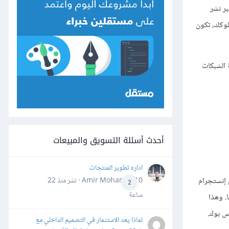
بر نشر
لوكك، تكون
 الشبكات
أحدث أسئلة التسويق والمبيعات
اداره تطوير المنتجات
 إنستجرام
Amir Mohamed10 · نشر
منذ 22
2
ساعة
. وهذا
س بوك.
لماذا يعد الاستثمار في التصميم الداخلي مع