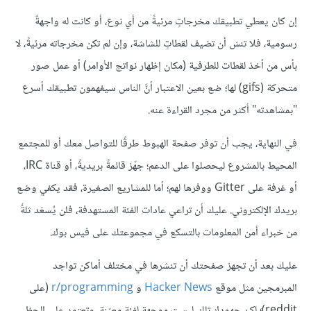
إن كان يعطي تطبيقك مخرجاتٍ مرئيةً من أي نوع، أو كانت له واجهةٌ
رسومية، فلا تنسَ أن تضيف لقطاتٍ للشاشة، وإن لم تكن مخرجاته مرئيةً، لا
بأس من أخذ لقطات للطرفية (مكان إظهار نواتج الأوامر) أو عمل صور
متحركة (gifs) لها؛ ضع بعين الاعتبار أنَّ الناس سيفهمون تطبيقك أسرع
"بمشاهدته" أكثر من مجرد القراءة عنه.
في النهاية، يجب أن توفر صفحة الهبوط طرقًا للتواصل معك أو للمجتمع
المحيط بالمشروع ليحصلوا على الدعم؛ جهّز قائمةً بريديةً، أو قناة IRC،
أو غرفة على Gitter ووفرها لهم؛ أما للمشاريع الصغيرة، فقد يكفي وضع
بريدك الإلكتروني. عليك أن تراعي عادات الفئة المستهدفة، فلن يُسعَد ثلةٌ
من خبراء أمن المعلومات بالتسكع في مجموعتك على فيس بوك.
عليك بعد أن تجهز صفحتك أن تنشرها في مختلف أماكن تواجد
المبرمجين مثل موقع
Hacker News
و
r/programming
(على
reddit)؛ لكن جهودك تلك ليست موجهة لفئة معيّنة، وتعتمد على الحظ