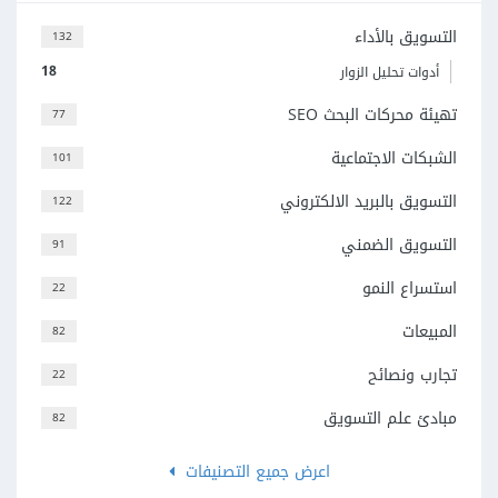
التسويق بالأداء
132
18
أدوات تحليل الزوار
تهيئة محركات البحث SEO
77
الشبكات الاجتماعية
101
التسويق بالبريد الالكتروني
122
التسويق الضمني
91
استسراع النمو
22
المبيعات
82
تجارب ونصائح
22
مبادئ علم التسويق
82
اعرض جميع التصنيفات