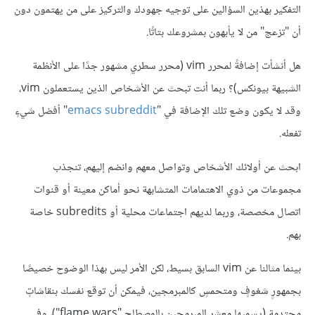
التفكير بهذين السؤالين على توجيه جهودك والتركيز على من يهتمون دون
أن "تزعج" من لا يأبهون بمشروعك بتاتًا.
هل أنشأت إضافةً لمحرر vim (محرر سطري مشهور جدًا على الأنظمة
الشبيهة بيونكس)؟ ربما أنت تبحث عن الأشخاص الذين يستعملون vim،
وقد لا يكون وضع تلك الإضافة في "
emacs subreddit
" أفضل شيءٍ
تفعله.
ابحث عن أولائك الأشخاص وتواصل معهم وانضم إليهم، تنجذب
مجموعات من ذوي الاهتمامات المتشابهة نحو أماكن معينة أو قنوات
اتصال مخصصة، وربما لديهم اجتماعات محلية أو subredits خاصة
بهم.
بينما مثالنا عن vim السابق بسيط، لكن الأمر ليس بهذا الوضوح خصيصًا
بجمهورٍ شغوفٍ ومتحمسٍ كالمبرمجين، فيمكن أن توقع نفسك بنقاشاتٍ
محتدمة (يسميها معشر المبرمجين بالمصطلح "flame wars")، وفي