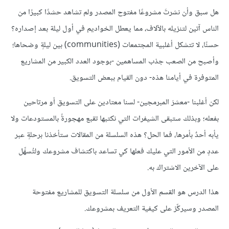
هل سبق وأن نشرتَ مشروعًا مفتوح المصدر ولم تشاهد حشدًا كبيرًا من
الناس آتين لتنزيله بالآلاف، مما يعطل الخواديم في أول ليلة بعد إصداره؟
حسنًا، لا تتشكل أغلبية المجتمعات (communities) بين ليلةٍ وضحاها؛
وأصبح من الصعب جذب المساهمين -بوجود العدد الكبير من المشاريع
المتوفرة في أيامنا هذه- دون القيام ببعض التسويق.
لكن أغلبنا -معشرَ المبرمجين- لسنا معتادين على التسويق أو مرتاحين
بفعله؛ وبذلك ستبقى الشيفرات التي نكتبها تقبع مهجورةً بالمستودعات ولا
يأبه أحدٌ بأمرها، فما الحل؟ هذه السلسلة من المقالات ستأخذنا برحلةٍ عبر
عددٍ من الأمور التي عليك فعلها كي تساعد باكتشاف مشروعك ولتُسهِّل
على الآخرين الاشتراك به.
هذا الدرس هو القسم الأول من سلسلة التسويق للمشاريع مفتوحة
المصدر وسيركِّز على كيفية التعريف بمشروعك.