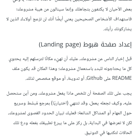
بعض الأحيان لا يكتفون بتجاهلك وإنما سينالون من هيبة مشروعك؛
فاستهداف الأشخاص الصحيحين يعني أيضًا أنك لن تزعج أولاءك الذين لا
يشاركونك رأيك.
إعداد صفحة هبوط (Landing page)
قبل إخبار الناس عن مشروعك، عليك أن تهيّء مكانًا لترسلهم إليه يحتوي
كل ما يحتاجونه للبدء باستعمال مشروعك؛ وهذا المكان قد يكون ملف
README على Github، أو تدوينة، أو موقع مخصص لذلك.
يجب على تلك الصفحة أن تلخص ماذا يفعل مشروعك، ومن أين ستحصل
عليه، وكيف تجعله يعمل، وقد تنتهي (اختياريًا) بمرجع مُبسَّط وسريع
حول المهام أو المشاكل الشائعة؛ فعليك تبيان الحدود القصوى لمشروعك،
لكن لا تعرضها في البداية، بل ركز على ما يبرع تطبيقك بفعله ودع تلك
الحالات لتكتبها في التوثيق.