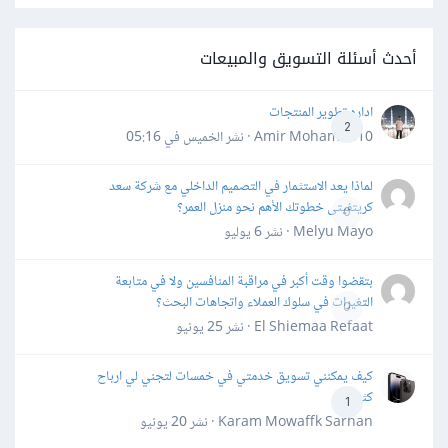
أحدث أسئلة التسويق والمبيعات
اداره تطوير المنتجات
2
Amir Mohamed10 · نشر
الخميس في 05:16
لماذا يعد الاستثمار في التصميم الداخلي مع شركة سعد
كريتفيتى خطوتك الأهم نحو منزل العمر؟
0
Melyu Mayo · نشر
6 يوليو
بتقضوا وقت أكبر في مراقبة المنافسين ولا في متابعة
التغيرات في سلوك العملاء واتجاهات البحث؟
0
El Shiemaa Refaat · نشر
25 يونيو
كيف يمكنني تسويق خدمتي في خمسات لتجني لي ارباح
كثيرة
1
Karam Mowaffk Sarhan · نشر
20 يونيو