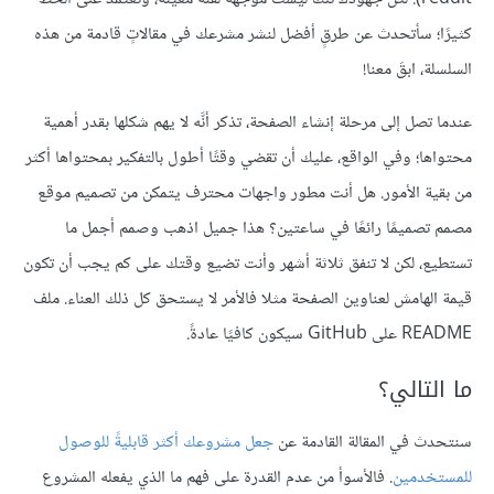
كثيرًا؛ سأتحدث عن طرقٍ أفضل لنشر مشرعك في مقالاتٍ قادمة من هذه
السلسلة، ابقَ معنا!
عندما تصل إلى مرحلة إنشاء الصفحة، تذكر أنَّه لا يهم شكلها بقدر أهمية
محتواها؛ وفي الواقع، عليك أن تقضي وقتًا أطول بالتفكير بمحتواها أكثر
من بقية الأمور. هل أنت مطور واجهات محترف يتمكن من تصميم موقع
مصمم تصميمًا رائعًا في ساعتين؟ هذا جميل اذهب وصمم أجمل ما
تستطيع، لكن لا تنفق ثلاثة أشهر وأنت تضيع وقتك على كم يجب أن تكون
قيمة الهامش لعناوين الصفحة مثلا فالأمر لا يستحق كل ذلك العناء. ملف
README على GitHub سيكون كافيًا عادةً.
ما التالي؟
سنتحدث في المقالة القادمة عن
جعل مشروعك أكثر قابليةً للوصول
للمستخدمين
. فالأسوأ من عدم القدرة على فهم ما الذي يفعله المشروع