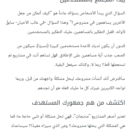
السؤال الذي يبدأ الأشخاص بسؤاله عادةً هو "كيف أتمكن من جعل
الآخرين يساهمون في مشروعي؟" وهذا السؤال -في غالب الأحيان- سابقٌ
لأوانه. فقبل التفكير بالمساهمين، عليك التفكير بالمستخدمين.
فدون أن يكون لديك قاعدة مستخدمين كبيرة (نسبيًا)، سيكون من
الصعب جذب أيّة مساهمين على الإطلاق. فهل تساهم أنت في مشاريع لم
تستعملها قط؟ ربما لا، وكذلك سيفعل البقية.
سأفترض أنك أنشأت مشروعك ليحل مشكلةً واجَهتك من قبل، وربما
تواجه الكثيرين غيرك، كل ما عليك فعله هو أن تجدهم.
اكتشف من هم جمهورك المستهدف
تعتبر أصغر المشاريع "منتجاتٍ"، فهي تحل مشكلة أو تلبي حاجة ما؛ فما
هي المشكلة التي يحلها مشروعك؟ ومَن الذي سيراه مفيدًا؟ سيساعدك