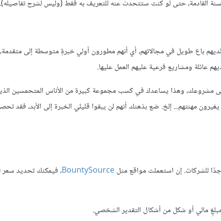
ة القادمة، حتى لو كنت ستتحدث عنه للتعريف به فقط (وليس لشرح تفاصيله).
ديهم باع طويل في مجالاتهم، أي أنهم مطورون أولي خبرةٍ متوسطة إلى متقدمة، 
لديهم عائلة ومشاريع فرعية عليهم العمل عليها.
على مشروعك، وهذا يساعدك في كسب مجموعة كبيرة من الأناس المتحمسين الذي
رون مهنتهم... إلخ. ضع بذهنك أنهم لن يبقوا قليلي الخبرة إلى الأبد، فقد تحص
 جدًا للشركات. إن استعملت مواقع مثل
BountySource
، فيمكنك تحديد سعر ل
بلغٍ مالي أو شكل من أشكال التقدير الشخصي.