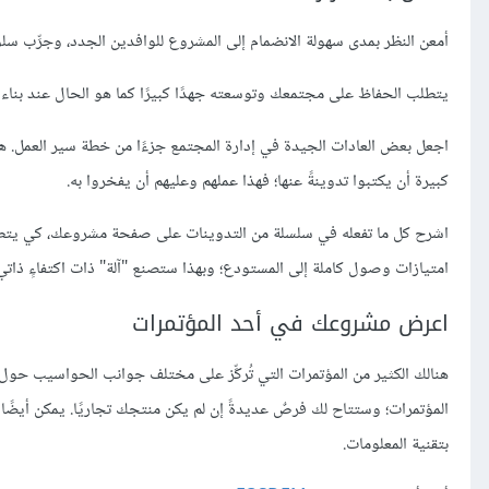
أمعن النظر بمدى سهولة الانضمام إلى المشروع للوافدين الجدد، وجرِّب سلو
يتطلب الحفاظ على مجتمعك وتوسعته جهدًا كبيرًا كما هو الحال عند بناء
اجعل بعض العادات الجيدة في إدارة المجتمع جزءًا من خطة سير العمل. ه
كبيرة أن يكتبوا تدوينةً عنها؛ فهذا عملهم وعليهم أن يفخروا به.
اشرح كل ما تفعله في سلسلة من التدوينات على صفحة مشروعك، كي يتطلع
امتيازات وصول كاملة إلى المستودع؛ وبهذا ستصنع "آلة" ذات اكتفاءٍ ذا
اعرض مشروعك في أحد المؤتمرات
هنالك الكثير من المؤتمرات التي تُركِّز على مختلف جوانب الحواسيب حول ا
المؤتمرات؛ وستتاح لك فرصٌ عديدةً إن لم يكن منتجك تجاريًا. يمكن أيضً
بتقنية المعلومات.