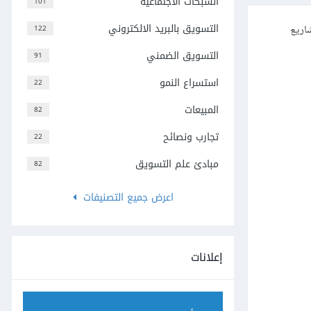
الشبكات الاجتماعية
101
التسويق بالبريد الالكتروني
اريع
122
التسويق الضمني
91
استسراع النمو
22
المبيعات
82
تجارب ونصائح
22
مبادئ علم التسويق
82
اعرض جميع التصنيفات
إعلانات