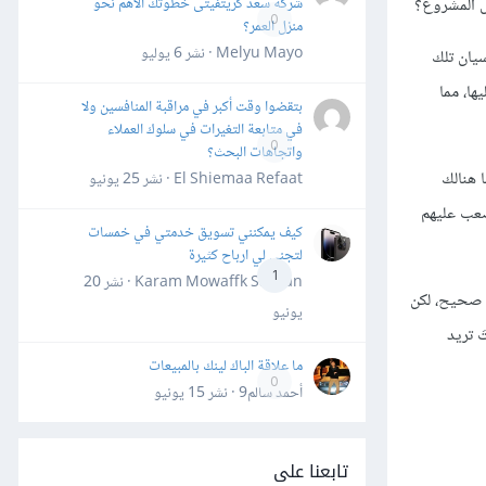
شركة سعد كريتفيتى خطوتك الأهم نحو
ل المشروع؟
0
منزل العمر؟
Melyu Mayo · نشر
6 يوليو
سيان تلك
ا، مما
بتقضوا وقت أكبر في مراقبة المنافسين ولا
في متابعة التغيرات في سلوك العملاء
0
واتجاهات البحث؟
ا هنالك
El Shiemaa Refaat · نشر
25 يونيو
صعب عليهم
كيف يمكنني تسويق خدمتي في خمسات
لتجني لي ارباح كثيرة
1
Karam Mowaffk Sarhan · نشر
20
كل شيءٍ بشكلٍ صحيح، لكن
يونيو
َ تريد
ما علاقة الباك لينك بالمبيعات
0
أحمد سالم9 · نشر
15 يونيو
تابعنا على