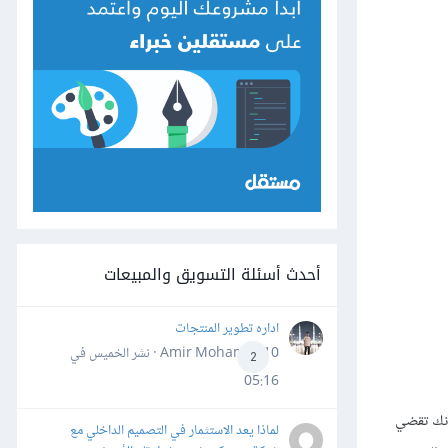
أحدث أسئلة التسويق والمبيعات
اداره تطوير المنتجات
Amir Mohamed10 · نشر
الخميس في
2
05:16
 لأنك تقضي
لماذا يعد الاستثمار في التصميم الداخلي مع