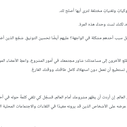
كياتٍ وتقنياتٍ مختلفة لترى أيها أصلح لك.
ه، لكنك لست وحدك هذه المرة.
ل سبب أحدهم مشكلة في الواجهة؟ عليهم أيضًا تحسين التوثيق. شجِّع الذين أض
 الآخرون إلى مساعدتك؛ شاور مجتمعك في أمور المشروع، واعطِ الأعضاء المو
تي تستطيع أن تعمل دون استهلاك كامل طاقتك ووقتك الفارغ.
لعالم. إن أردت أن يظهر مشروعك أمام العالم، فسجِّل كي تلقي كلمةً حوله في أح
ا عرضه على الأشخاص الذين قد يرونه مفيدًا في اللقاءات والاجتماعات المحلية 