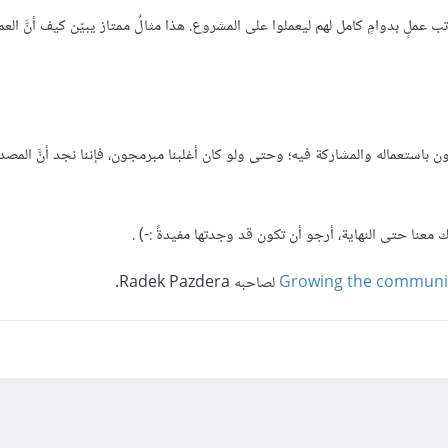
ملٍ بدوامٍ كامل لهم ليعملوا على المشروع. هذا مثالٌ ممتاز يبيّن كيف أنَّ الع
باستعماله والمشاركة فيه؛ وحتى ولو كان أغلبنا مبرمجون، فإننا نجد أنَّ المصد
ئك معنا حتى النهاية، أرجو أن تكون قد وجدتها مفيدةً :-) .
Growing the communit
لصاحبه Radek Pazdera.