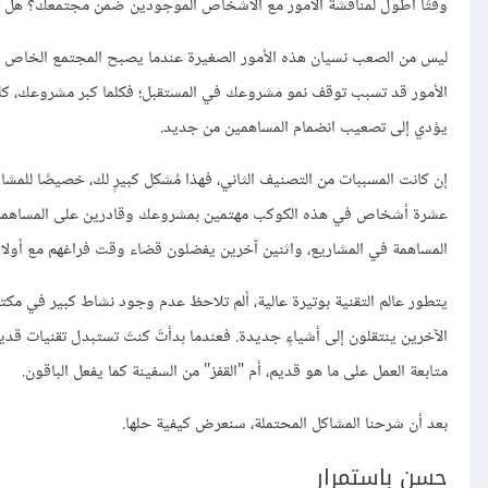
وقتًا أطول لمناقشة الأمور مع الأشخاص الموجودين ضمن مجتمعك؟ هل تبق
ليس من الصعب نسيان هذه الأمور الصغيرة عندما يصبح المجتمع الخاص بمشر
الأمور قد تسبب توقف نمو مشروعك في المستقبل؛ فكلما كبر مشروعك، كلما 
يؤدي إلى تصعيب انضمام المساهمين من جديد.
إن كانت المسببات من التصنيف الثاني، فهذا مُشكل كبيرٍ لك، خصيصًا للمشاري
عشرة أشخاص في هذه الكوكب مهتمين بمشروعك وقادرين على المساهمة ف
المساهمة في المشاريع، واثنين آخرين يفضلون قضاء وقت فراغهم مع أولاد
الآخرين ينتقلون إلى أشياءٍ جديدة. فعندما بدأتَ كنتَ تستبدل تقنيات قديمة
متابعة العمل على ما هو قديم، أم "القفز" من السفينة كما يفعل الباقون.
بعد أن شرحنا المشاكل المحتملة، سنعرض كيفية حلها.
حسن باستمرار