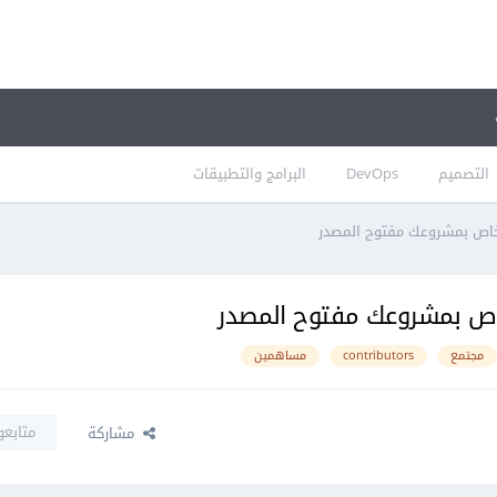
التصميم
DevOps
البرامج والتطبيقات
خاص بمشروعك مفتوح المصدر
اص بمشروعك مفتوح المصدر
مجتمع
contributors
مساهمين
متابعو
مشاركة