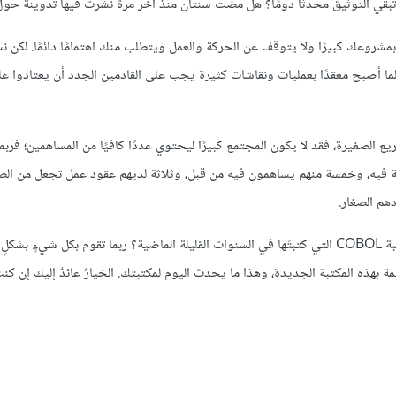
ي التوثيق محدثًا دومًا؟ هل مضت سنتان منذ آخر مرة نشرتَ فيها تدوينةً حو
وعك كبيرًا ولا يتوقف عن الحركة والعمل ويتطلب منك اهتمامًا دائمًا. لكن ن
أصبح معقدًا بعمليات ونقاشات كثيرة يجب على القادمين الجدد أن يعتادوا عليه
ع الصغيرة، فقد لا يكون المجتمع كبيرًا ليحتوي عددًا كافيًا من المساهمين؛ فربم
يه، وخمسة منهم يساهمون فيه من قبل، وثلاثة لديهم عقود عمل تجعل من ال
هم الصغار.
يتطور عالم التقنية بوتيرة عالية، ألم تلاحظ عدم وجود نشاط كبير في مكتبة COBOL التي كتبتَها في السنوات القليلة الماضية؟ ربما تقوم ب
 بهذه المكتبة الجديدة، وهذا ما يحدث اليوم لمكتبتك. الخيارٌ عائدٌ إليك إن كنت