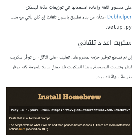
على مستوى اللغة وإعادة استعمالها في توزيعاتٍ عدِّة؛ فيتمكن
Debhelper
-مثلًا- من بناء تطبيق بايثون تلقائيًا إن كان يأتي مع ملف
.
setup.py
سكربت إعداد تلقائي
إن لم تسطع توفير حزمة لمشروعك، فعليك -على الأقل- أن توفِّر سكربت
لبناء وتثبيت البرمجية. وهذا السكربت قد يمثل بديلًا للحزمة لأنه يوفر
طريقةً سهلةً للتثبيت.