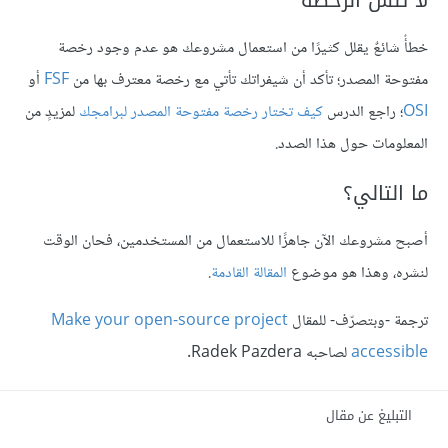
لا تنس الرخصة
خطأٌ شائعٌ يقلل كثيرًا من استعمال مشروعك هو عدم وجود رخصة
مفتوحة المصدر؛ تأكد أن شيفراتك تأتي مع رخصة معترف بها من
FSF
أو
OSI
؛ راجع الدرس
كيف تختار رخصة مفتوحة المصدر لبرامجك
لمزيدٍ من
المعلومات حول هذا الصدد.
ما التالي؟
أصبح مشروعك الآن جاهزًا للاستعمال من المستخدمين، فحان الوقت
لنشره، وهذا هو موضوع
المقالة القادمة
.
ترجمة -وبتصرّف- للمقال
Make your open-source project
accessible
لصاحبه Radek Pazdera.
التبليغ عن مقال