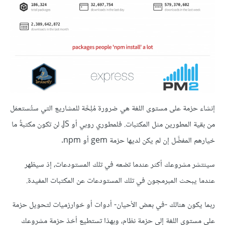
إنشاء حزمة على مستوى اللغة هي ضرورة مُلِحَّة للمشاريع التي ستُستعمَل
من بقية المطورين مثل المكتبات. فلمطوري روبي أو JS، لن تكون مكتبةٌ ما
خيارهم المفضَّل إن لم يكن لديها حزمة gem أو npm.
سينتشر مشروعك أكثر عندما تضعه في تلك المستودعات، إذ سيظهر
عندما يبحث المبرمجون في تلك المستودعات عن المكتبات المفيدة.
ربما يكون هنالك -في بعض الأحيان- أدوات أو خوارزميات لتحويل حزمة
على مستوى اللغة إلى حزمة نظام، وبهذا تستطيع أخذ حزمة مشروعك