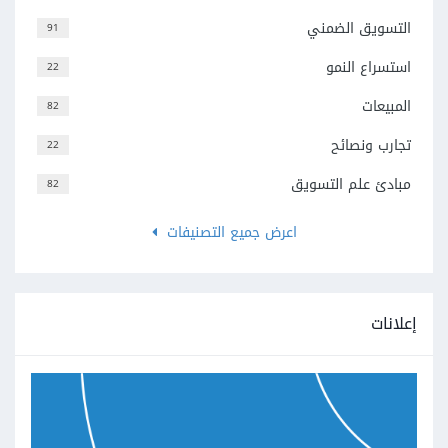
التسويق الضمني
91
استسراع النمو
22
المبيعات
82
تجارب ونصائح
22
مبادئ علم التسويق
82
اعرض جميع التصنيفات
إعلانات