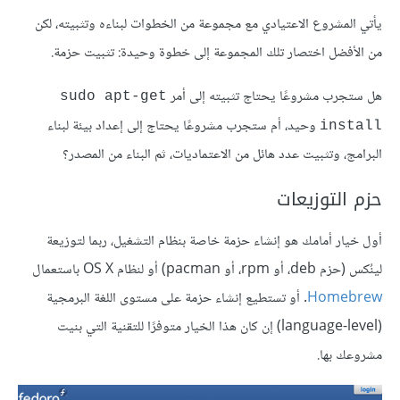
يأتي المشروع الاعتيادي مع مجموعة من الخطوات لبناءه وتثبيته، لكن
من الأفضل اختصار تلك المجموعة إلى خطوة وحيدة: تثبيت حزمة.
هل ستجرب مشروعًا يحتاج تثبيته إلى أمر
sudo apt-get
وحيد، أم ستجرب مشروعًا يحتاج إلى إعداد بيئة لبناء
install
البرامج، وتثبيت عدد هائل من الاعتماديات، ثم البناء من المصدر؟
حزم التوزيعات
أول خيار أمامك هو إنشاء حزمة خاصة بنظام التشغيل، ربما لتوزيعة
لينُكس (حزم deb، أو rpm، أو pacman) أو لنظام OS X باستعمال
Homebrew
. أو تستطيع إنشاء حزمة على مستوى اللغة البرمجية
(language-level) إن كان هذا الخيار متوفرًا للتقنية التي بنيت
مشروعك بها.