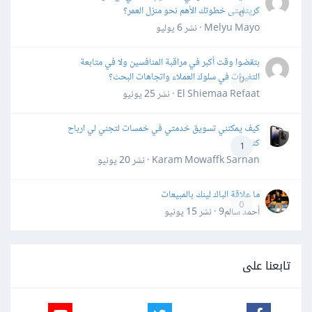
كريتفيتى خطوتك الأهم نحو منزل العمر؟
0
Melyu Mayo · نشر
6 يوليو
بتقضوا وقت أكبر في مراقبة المنافسين ولا في متابعة
التغيرات في سلوك العملاء واتجاهات البحث؟
0
El Shiemaa Refaat · نشر
25 يونيو
كيف يمكنني تسويق خدمتي في خمسات لتجني لي ارباح
كثيرة
1
Karam Mowaffk Sarhan · نشر
20 يونيو
ما علاقة الباك لينك بالمبيعات
0
أحمد سالم9 · نشر
15 يونيو
تابعنا على