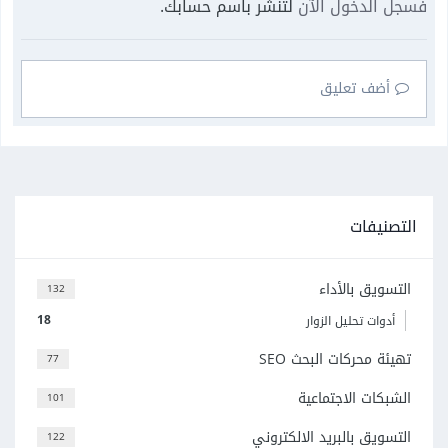
فسجل الدخول الآن
لتنشر باسم حسابك.
أضف تعليق
التصنيفات
التسويق بالأداء
132
18
أدوات تحليل الزوار
تهيئة محركات البحث SEO
77
الشبكات الاجتماعية
101
التسويق بالبريد الالكتروني
122