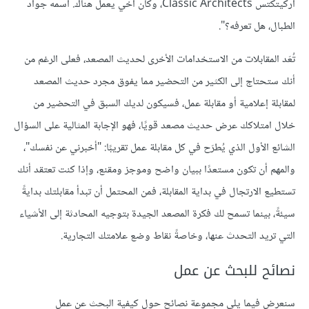
آركيتكتس Classic Architects، وكان أخي يعمل هناك. اسمه جواد
الطبال، هل تعرفه؟".
تُعَد المقابلات من الاستخدامات الأخرى لحديث المصعد، فعلى الرغم من
أنك ستحتاج إلى الكثير من التحضير مما يفوق مجرد حديث المصعد
لمقابلة إعلامية أو مقابلة عمل، فسيكون لديك السبق في التحضير من
خلال امتلاكك عرض حديث مصعد قويًا، فهو الإجابة المثالية على السؤال
الشائع الأول الذي يُطرَح في كل مقابلة عمل تقريبًا: "أخبرني عن نفسك"،
والمهم أن تكون مستعدًا ببيان واضح وموجز ومقنع، وإذا كنت تعتقد أنك
تستطيع الارتجال في بداية المقابلة، فمن المحتمل أن تبدأ مقابلتك بدايةً
سيئةً، بينما تسمح لك فكرة المصعد الجيدة بتوجيه المحادثة إلى الأشياء
التي تريد التحدث عنها، وخاصةً نقاط وضع علامتك التجارية.
نصائح للبحث عن عمل
سنعرض فيما يلي مجموعة نصائح حول كيفية البحث عن عمل