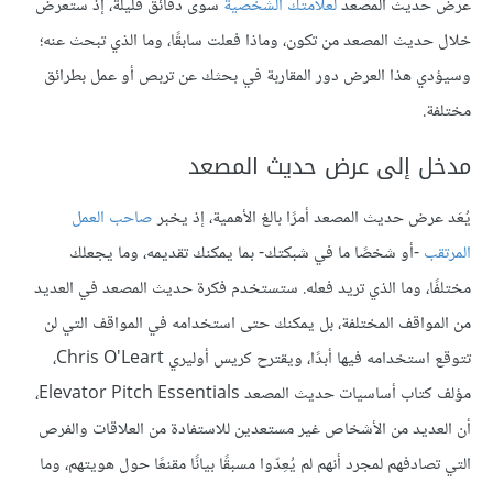
عرض حديث المصعد
لعلامتك الشخصية
سوى دقائق قليلة، إذ ستعرض
خلال حديث المصعد من تكون، وماذا فعلت سابقًا، وما الذي تبحث عنه؛
وسيؤدي هذا العرض دور المقاربة في بحثك عن تربص أو عمل بطرائق
مختلفة.
مدخل إلى عرض حديث المصعد
يُعَد عرض حديث المصعد أمرًا بالغ الأهمية، إذ يخبر
صاحب العمل
المرتقب
-أو شخصًا ما في شبكتك- بما يمكنك تقديمه، وما يجعلك
مختلفًا، وما الذي تريد فعله. ستستخدم فكرة حديث المصعد في العديد
من المواقف المختلفة، بل يمكنك حتى استخدامه في المواقف التي لن
تتوقع استخدامه فيها أبدًا، ويقترح كريس أوليري Chris O'Leart،
مؤلف كتاب أساسيات حديث المصعد Elevator Pitch Essentials،
أن العديد من الأشخاص غير مستعدين للاستفادة من العلاقات والفرص
التي تصادفهم لمجرد أنهم لم يُعِدّوا مسبقًا بيانًا مقنعًا حول هويتهم، وما