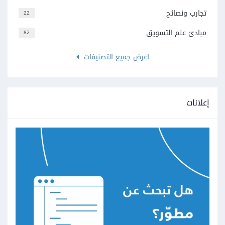
تجارب ونصائح
22
مبادئ علم التسويق
82
اعرض جميع التصنيفات
إعلانات