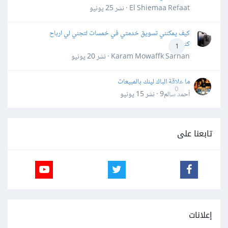
El Shiemaa Refaat · نشر
25 يونيو
كيف يمكنني تسويق خدمتي في خمسات لتجني لي ارباح
كثيرة
1
Karam Mowaffk Sarhan · نشر
20 يونيو
ما علاقة الباك لينك بالمبيعات
0
أحمد سالم9 · نشر
15 يونيو
تابعنا على
إعلانات