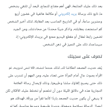
بعد ذلك عليك المتابعة، فهي أهم مفتاح للنجاح، فبعد أن تلتقي بشخص
ما، تابع ذلك برسالة
بريد إلكتروني
أو مكالمة هاتفية في غضون أربع
وعشرين ساعةً، أو في التاريخ المناسب بعد المقابلة، لذلك أخبر الشخص
كم استمتعت بمقابلته، واذكر شيئًا محددًا عن محادثتك، ومن الجيد
تضمين رابط لمقال أو مقطع فيديو ممتع في بريدك الإلكتروني؛ إذ
سيساعدك ذلك على التميز في ذهن الشخص.
تصرف على سجيتك
يُعَد حديث المصعد انعكاسًا لك، لذلك عندما تنشئه، فلا تنسَ تدوينه، ثم
اقرأه بصوت عالٍ أمام المرآة حتى تعتاد عليه، ومن المهم أن تتدرب على
ذلك حتى يصبح إلقاؤك سلسًا وطبيعيًا، وذلك لإيصال رسالة العلامة
التجارية هذه في دقائق قليلة دون أن تتلعثم أو تختلط عليك الأفكار، لكن
لا ينبغي أن يكون حديث المصعد باردًا كأنما تقرأ من ورقة، فهدفك هو
إيصال الرسالة بسلاسة وسهولة، وبنبرة طبيعية وسرعة مناسبة، كما لو