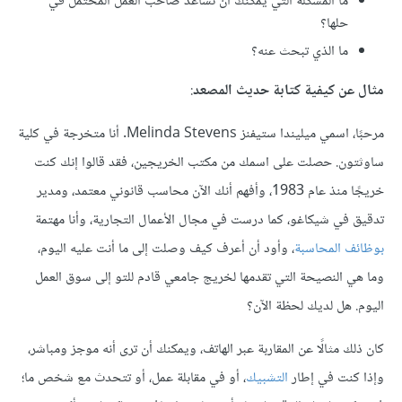
ما المشكلة التي يمكنك أن تساعد صاحب العمل المحتمل في
حلها؟
ما الذي تبحث عنه؟
مثال عن كيفية كتابة حديث المصعد
:
مرحبًا، اسمي ميليندا ستيفنز Melinda Stevens. أنا متخرجة في كلية
ساوثتون. حصلت على اسمك من مكتب الخريجين، فقد قالوا إنك كنت
خريجًا منذ عام 1983، وأفهم أنك الآن محاسب قانوني معتمد، ومدير
تدقيق في شيكاغو، كما درست في مجال الأعمال التجارية، وأنا مهتمة
بوظائف المحاسبة
، وأود أن أعرف كيف وصلت إلى ما أنت عليه اليوم،
وما هي النصيحة التي تقدمها لخريج جامعي قادم للتو إلى سوق العمل
اليوم. هل لديك لحظة الآن؟
كان ذلك مثالًا عن المقاربة عبر الهاتف، ويمكنك أن ترى أنه موجز ومباشر،
وإذا كنت في إطار
التشبيك
، أو في مقابلة عمل، أو تتحدث مع شخص ما؛