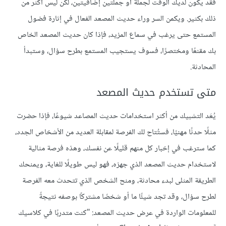
فقد يكون لديك الوقت لجملة أو جملتين إضافيتين، لكن ليس أكثر من
ذلك بكثير. ويكمن السر وراء حديث المصعد الفعال في إثارة فضول
المستمع حتى يرغب في سماع المزيد، فإذا كان حديث المصعد الخاص
بك مقنعًا ومختصرًا، فسوف يستجيب المستمع بطرح سؤال، وستبدأ
المحادثة.
متى تستخدم حديث المصعد
يُعَد التشبيك من أكثر استخدامات حديث المصاعد شيوعًا، فإذا حضرت
مثلًا حدثًا مهنيًا، فستُتاح لك الفرصة لمقابلة العديد من الأشخاص الجدد،
كما سترغب في إخبار كل منهم قليلًا عن نفسك، وهذه فرصة مثالية
لاستخدام حديث المصعد الذي جهزه، فهو ليس طويلًا للغاية، ويمنحك
الطريقة المثلى لبدء محادثة، ومنح الشخص الذي تتحدث معه الفرصة
لطرح سؤال، وقد تجد شيئًا ما أو شخصًا مشتركًا بوصفه نتيجةً
للمعلومات الواردة في عرض حديث المصعد: "كنت متدربًا في كلاسيك