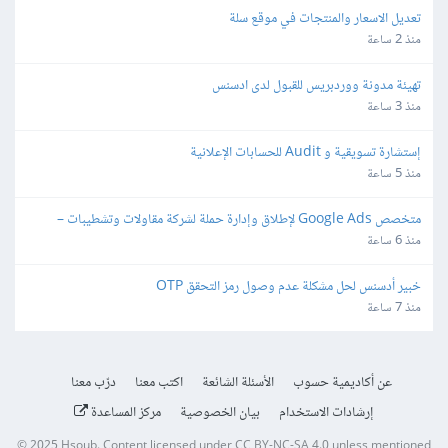
تعديل الاسعار والمنتجات في موقع سلة
منذ 2 ساعة
تهيئة مدونة ووردبريس للقبول لدى ادسنس
منذ 3 ساعة
إستشارة تسويقية و Audit للحسابات الإعلانية
منذ 5 ساعة
متخصص Google Ads لإطلاق وإدارة حملة لشركة مقاولات وتشطيبات – 
Lead Generation
منذ 6 ساعة
خبير أدسنس لحل مشكلة عدم وصول رمز التحقق OTP
منذ 7 ساعة
عن أكاديمية حسوب
الأسئلة الشائعة
اكتب معنا
درّب معنا
إرشادات الاستخدام
بيان الخصوصية
مركز المساعدة
© 2025
Hsoub
.
Content licensed under
CC BY-NC-SA 4.0
unless mentioned