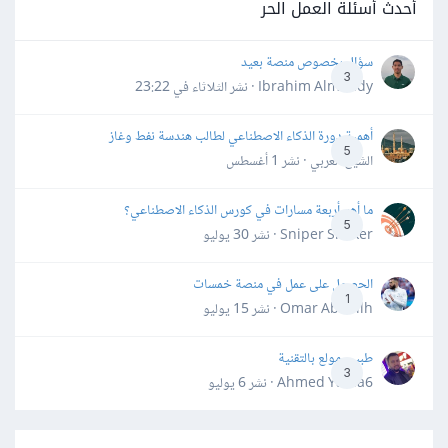
أحدث أسئلة العمل الحر
سؤال بخصوص منصة بعيد
3
Ibrahim Almahdy · نشر
الثلاثاء في 23:22
أهمية دورة الذكاء الاصطناعي لطالب هندسة نفط وغاز
5
الشيخ العربي · نشر
1 أغسطس
ما أهم أربعة مسارات في كورس الذكاء الاصطناعي؟
5
Sniper Shaker · نشر
30 يوليو
الحصول على عمل في منصة خمسات
1
Omar Abdallh · نشر
15 يوليو
طبيب مولع بالتقنية
3
Ahmed Yahia6 · نشر
6 يوليو