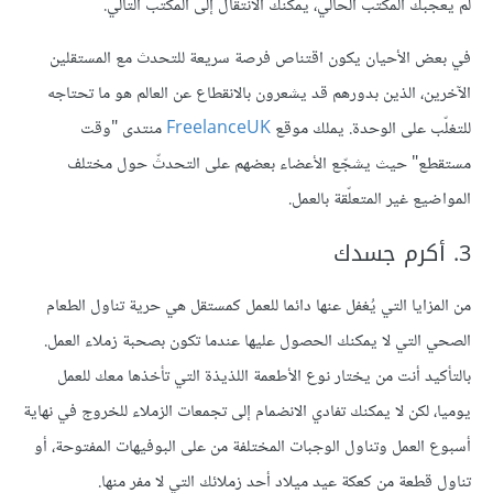
لم يعجبك المكتب الحالي، يمكنك الانتقال إلى المكتب التالي.
في بعض الأحيان يكون اقتناص فرصة سريعة للتحدث مع المستقلين
الآخرين، الذين بدورهم قد يشعرون بالانقطاع عن العالم هو ما تحتاجه
للتغلّب على الوحدة. يملك موقع
FreelanceUK
منتدى "وقت
مستقطع" حيث يشجّع الأعضاء بعضهم على التحدثّ حول مختلف
المواضيع غير المتعلّقة بالعمل.
3. أكرم جسدك
من المزايا التي يُغفل عنها دائما للعمل كمستقل هي حرية تناول الطعام
الصحي التي لا يمكنك الحصول عليها عندما تكون بصحبة زملاء العمل.
بالتأكيد أنت من يختار نوع الأطعمة اللذيذة التي تأخذها معك للعمل
يوميا، لكن لا يمكنك تفادي الانضمام إلى تجمعات الزملاء للخروج في نهاية
أسبوع العمل وتناول الوجبات المختلفة من على البوفيهات المفتوحة، أو
تناول قطعة من كعكة عيد ميلاد أحد زملائك التي لا مفر منها.