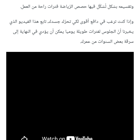
وتقسيمه بشكل تُشكّل فيها حصص الرّياضة فترات راحة من العمل.
وإذا كنت ترغب في دافع أقوى لكي تحرّك جسدك، تابع هذا الفيديو الذي
يخبرنا أنّ الجلوس لفترات طويلة يوميا يمكن أن يؤدي في النهاية إلى
سرقة بعض السنوات من عمرك.