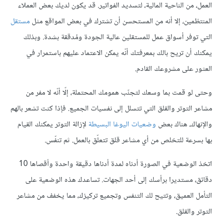
العمل، من الناحية المالية، لتسديد الفواتير. قد يكون لديك بعض العملاء
المنتظمين، إلا أنه من المستحسن أن تشترك في بعض المواقع مثل
مستقل
التي توفر أسواق عمل للمستقلين عالية الجودة ومُدققة بشدة. وبذلك
يمكنك أن تريح بالك بمعرفتك أنّه يمكن الاعتماد عليهم باستمرار في
العثور على مشروعك القادم.
وحتى لو قمت بما وسعك لتجنّب همومك المحتملة، إلّا أنّه لا مفر من
مشاعر التوتر والقلق التي تتسلل إلى نفسيات الجميع. فإذا كنت تشعر بالهم
والإنهاك، هناك بعض
وضعيات اليوغا البسيطة
لإزالة التوتر يمكنك القيام
بها بسرعة للتخلص من أي مشاعر قلق تتعلّق بالعمل. ثم تنفّس.
اتخذ الوضعية في الصورة أدناه لمدة أدناها دقيقة واحدة وأقصاها 10
دقائق، مستديرا برأسك إلى أحد الجهات. تساعدك هذه الوضعية على
التأمل العميق، وتتيح لك التنفس وتجميع تركيزك، مما يخفف من مشاعر
التوتر والقلق.