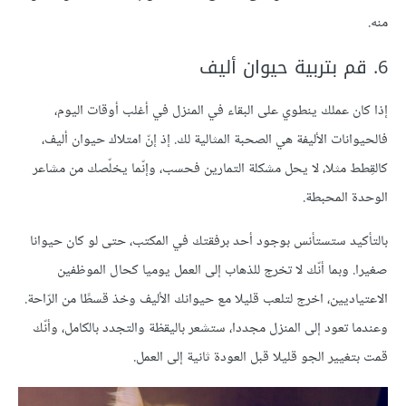
منه.
6. قم بتربية حيوان أليف
إذا كان عملك ينطوي على البقاء في المنزل في أغلب أوقات اليوم،
فالحيوانات الأليفة هي الصحبة المثالية لك. إذ إنّ امتلاك حيوان أليف،
كالقِطط مثلا، لا يحل مشكلة التمارين فحسب، وإنّما يخلّصك من مشاعر
الوحدة المحبطة.
بالتأكيد ستستأنس بوجود أحد برفقتك في المكتب، حتى لو كان حيوانا
صغيرا. وبما أنّك لا تخرج للذهاب إلى العمل يوميا كحال الموظفين
الاعتياديين، اخرج لتلعب قليلا مع حيوانك الأليف وخذ قسطًا من الرّاحة.
وعندما تعود إلى المنزل مجددا، ستشعر باليقظة والتجدد بالكامل، وأنّك
قمت بتغيير الجو قليلا قبل العودة ثانية إلى العمل.