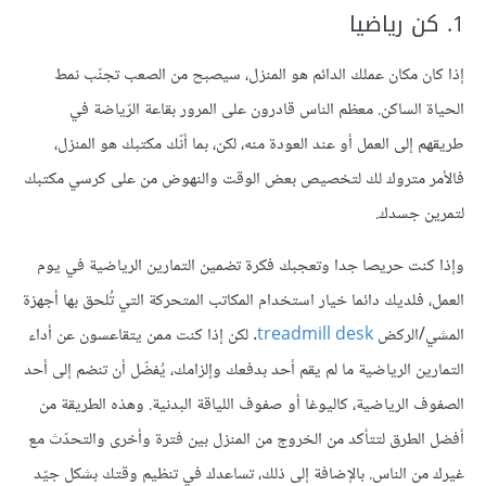
1. كن رياضيا
إذا كان مكان عملك الدائم هو المنزل، سيصبح من الصعب تجنّب نمط
الحياة الساكن. معظم الناس قادرون على المرور بقاعة الرّياضة في
طريقهم إلى العمل أو عند العودة منه، لكن، بما أنّك مكتبك هو المنزل،
فالأمر متروك لك لتخصيص بعض الوقت والنهوض من على كرسي مكتبك
لتمرين جسدك.
وإذا كنت حريصا جدا وتعجبك فكرة تضمين التمارين الرياضية في يوم
العمل، فلديك دائما خيار استخدام المكاتب المتحركة التي تُلحق بها أجهزة
المشي/الركض
treadmill desk
. لكن إذا كنت ممن يتقاعسون عن أداء
التمارين الرياضية ما لم يقم أحد بدفعك وإلزامك، يُفضّل أن تنضم إلى أحد
الصفوف الرياضية، كاليوغا أو صفوف اللياقة البدنية. وهذه الطريقة من
أفضل الطرق لتتأكد من الخروج من المنزل بين فترة وأخرى والتحدّث مع
غيرك من الناس. بالإضافة إلى ذلك، تساعدك في تنظيم وقتك بشكل جيّد