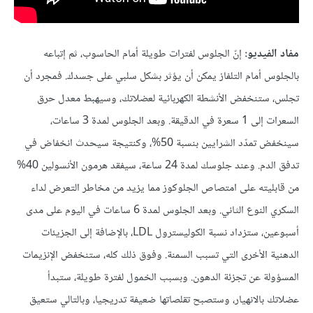
مفاد الفيديو:
إنّ الجلوس لفترات طويلة أمام الحاسوب، ثم إتباعه
بالجلوس أمام التلفاز يمكن أن يؤثر بشكل سلبي على جسدك. فمجرد أن
تجلس، ستنخفض الأنشطة الكهربائية لعضلاتك، وسيهبط معدل حرق
السعرات إلى 1 سعرة في الدقيقة. وبعد الجلوس لمدة 3 ساعات،
سينخفض تمدّد الشرايين بنسبة 50%، وكنتيجة سيحدث انخفاض في
تدفق الدم. وعند جلوسك لمدة 24 ساعة، سيفقد هرمون الأنسولين 40%
من قابليته على امتصاص الجلوكوز مما يزيد من مخاطر التعرض لداء
السكري النوع الثاني. وبعد الجلوس لمدة 6 ساعات في اليوم على مدى
أسبوعين، ستزداد نسبة الكوليسترول LDL، بالإضافة إلى الجزيئات
الدهنية الأخرى التي تسبب السمنة. وفوق ذلك كله، ستنخفض الإنزيمات
المسؤولة عن تجزئة الدهون. وبسبب الخمول لفترة طويلة، ستبدأ
عضلاتك بالانهيار، وستصبح تقلصاتها ضعيفة تدريجيا، وبالتالي ستعيق