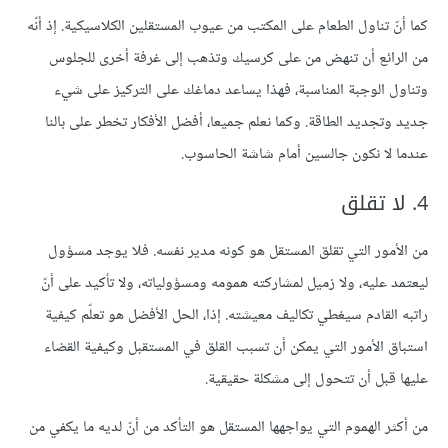
كما أنّ تناول الطعام على المكتب من عيوب المستقلين الكلاسيكية. إذ أنّه
من الرائع أن تنهض من على كرسيك وتذهب إلى غرفة أخرى للجلوس
وتناول الوجبة المناسبة، فهذا يساعد دماغك على التركيز على شيء
جديد وتجديد الطاقة. وكما نعلم جميعا، أفضل الأفكار تخطر على بالنا
عندما لا نكون جالسين أمام شاشة الحاسوب.
4. لا تقلق
من الأمور التي تقلق المستقل هو كونه مدير نفسه. فلا يوجد مسؤول
ليعتمد عليه، ولا زميل لمشاركته همومه ومسؤولياته، ولا تأكيد على أنّ
راتبه القادم سيغطي تكاليف معيشته. إذا، الحل الأفضل هو تعلّم كيفية
استباق الأمور التي يمكن أن تسبب القلق في المستقبل وكيفية القضاء
عليها قبل أن تتحول إلى مشكلة حقيقية.
من أكثر الهموم التي يواجهها المستقل هو التأكد من أنّ لديه ما يكفي من