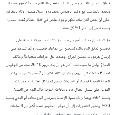
تدفق الدم إلى القلب. وحتى إذا كنت تعمل بانتظام، سيبدأ تدهور جسدك
مجددا بالتناسب مع وقت الجلوس. وبعد مرور سنة، ستبدأ الآثار بالتفاقم،
حتّى أنّ بعض الدراسات تُظهر وجود تقلّص في كتلة العظام (عند النساء)
بنسبة تصل إلى أكثر 1% كل سنة.
هل تعتقد أنّ دماغك أهم من جسدك؟ لا تساعد الحركة البدنية على
تحسين تدفق الدم والأوكسجين إلى دماغك فحسب، وإنّما تساعد على
إرسال هرمونات تحسّن المزاج. وعندما تقل حركتك، ستتباطأ وظائف
الدماغ. ولعل ما سيصدمك أكثر هو أنّ بعد مرور 10-20 سنة من الجلوس
لمدة 6 ساعات في اليوم، يمكن أن تفقد أكثر من 7 سنوات من سنوات
الحياة المعدلة نوعيا؛ أي السنوات بدون المشاكل الطبية أو مسببات
الموت. على سبيل المثال، تزداد مخاطر الموت جرّاء الأمراض القلبية
بنسبة 64%، بينما تزداد نسبة الإصابة بسرطان البروستات أو الثدي بنسبة
30%. وتشير التقديرات إلى أنّ تجنّب الجلوس لمدة أكثر من 3 ساعات
يمكن أن يزيد من متوسط عمر الشخص بمقدار سنتين.