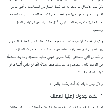
بكلّ تلك الأعمال، ما تحتاجه هو فقط القليل من المساعدة والّتي يؤمّن
الإنترنت قدرًا وافرًا منها عبر العديد من النّصائح للطلاب الّتي تساعدهم
على تحقيق طموحهم المستقبلي، فكل ما عليك هو أن تباشر العمل
وحسب.
ولكن لن تفيدك أيّ من هذه النّصائح ما لم تكن قادرا على تحقيق التّوازن
بين العمل والدّراسة، ولهذا سأستعرض هنا بعض الخطوات العمليّة
والنّصائح التي منحتني إيّاها خبرتي كوني طالبة جامعيّة ومدوّنة مستقلّة
في الوقت ذاته، استخدم ما يناسبك منها وتذكّر أنّها لن تؤتي أُكُلها ما لم
تثق بنفسك وقدراتك.
والآنّ ليس لديك أيّة أعذار،فابدأ بالقراءة.
1. نظم جدولا زمنيا لعملك
استفد من التّقويم الذي تستخدمه عادة لتنظيم أوقات دراستك، حلقات