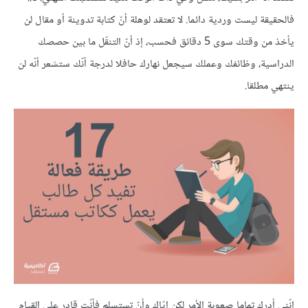
فالحقيقة ليست وردية دائما. لا تعتقد لوهلة أنّ كتابة تدوينة أو مقال لن
يأخذ من وقتك سوى 5 دقائق فحسب، إذ أنّ التنقّل ما بين حصصك
الدراسية، وظائفك وعملك سيجعل نهارك حافلا لدرجة أنّك ستشعر أنّه لن
ينتهي مطلقا.
إنّني أدرك تماما صعوبة الأمر لكن إيّاك وأنّ تستسلم فأنّت قادر على القيام