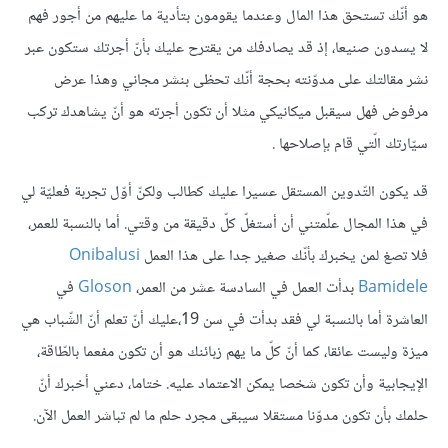
هو أنّك تستحق هذا المال وعندما يقومون بتأدية ما عليهم من أجور فهم
لا يسدون صنيعا، إذ قد يصادفك من يقترح عليك بأنّ أجرتك ستكون عبر
نشر مقالتك على مدوّنته بحجة أنّك تحظى بنشر مجاني وهذا عرض
مرفوض فهل سيقبل ميكانيكي مثلا أن تكون أجرته هو أنّ يشاهدك تركب
سيّارتك الّتي قام بإصلاحها .
قد يكون التّدوين المستقل عسيرا عليك كطالب ولكنّ أوّل تجربة فعليّة لي
في هذا المجال علّمتني أن أستغلّ كلّ دقيقة من وقتي. أما بالنسبة للعمر،
فلا تصغ لمن يخبرك بأنّك صغير جدا على هذا العمل
Onibalusi
Bamidele
بدأت العمل في السادسة عشر من العمر،
Gloson
في
العاشرة أما بالنسبة لي فقد بدأت في سن 19،عليك أنّ تعلم أنّ الشّباب هي
ميزة وليست عائقا، كما أنّ كلّ ما يهم زبائنك هو أن تكون مفعما بالطّاقة،
الإيجابية وأن تكون شخصا يمكن الاعتماد عليه. ختاما، دعني أخبرك أنّ
حلمك بأن تكون مدوّنا مستقلا سيبقى مجرد حلم ما لم تباشر العمل الآن.