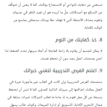
تستغني عن ذهابك للنّوادي أو الاستمتاع بوقتك، كما لا يعنى أن تتوقّف
عن التّسكع مع أصدقائك، جلُّ ما أريده هو أن تعيد النّظر في جدولك
وتقوم بحذف الأنشطة الّتي لا تهمّك حقّا وبذلك ستحظى بمتّسع من
الوقت للكتابة.
8. خذ كفايتك من النوم
لا يمكن للجسم أن يقاوم بلا راحة فعاجلا أم آجلا سينهار تحت الضغط، لذا
اعتنِ بصحتك، اعمل بجد دون أن تحطم نفسك.
9. اغتنم الفرص التدريبية لتغني خبراتك
ستمنحك الفرص التدريبية وإن كانت في الغالب غير مأجورة خبرة في
العمل يمكنك إضافتها إلى سيرتك الذاتية كمدوّن، كما لا تنس أن تحتفظ
بنسخة عن كلّ عمل تقوم به إذ عادة ما تطلب الشركات خبرات سابقة في
مجال التّحرير الكتابة، التّسويق أو إدارة المبيعات وكونك طالب يسهل