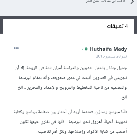
اذهب الى مقالات العمل الحر
4 تعليقات
Huthaifa Mady
7
نشر
28 سبتمبر 2015
جميل جدًا .. بالفعل التدوين والدراسة أمران قمة في الروعة، إلا أن
تجربتي في التدوين أثبتت لي مدى صعوبته، وأنه بمقام البرمجة
والتصميم من ناحية التخطيط والترويج والإعداد والتحرير .. الخ
الخ.
فأنا مبرمج ومدوّن، فعندما أريد أن أختار بين صناعة برنامج وكتابة
تدوينة، أحيانًا أهرول نحو البرمجة .. لأنها في نظري حينها تكون
أصعب من كتابة الأكواد وإصلاحها، ولكل أمرٍ تفاصيله.