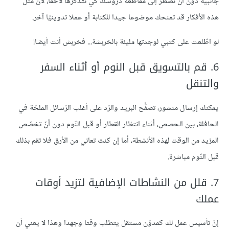
جانبية دون أن تضطر إلى مقاطعة دروسك كي تتذكّرها لاحقا، لأنّ مثل
هذه الأفكار قد تمنحك موضوعا جيدا للكتابة أو عملا تدوينيًا آخر.
لو اطّلعت على كتبي لوجدتها مليئة بالخربشة... فخربش أنت أيضا!
6. قم بالتسويق قبل النوم أو أثناء السفر
والتنقل
يمكنك إرسال منشور، تصفًّح البريد والرّد على أغلب الرّسائل الملحّة في
الحافلة، بين الحصص، أثناء انتظار القطار أو قبل النّوم دون أنّ تخصّص
المزيد من الوقت لهذه الأنشطة، أما إن كنت تعاني من الأرق فلا تقم بذلك
قبل النّوم مباشرة.
7. قلل من النشاطات الإضافية لتزيد أوقات
عملك
إنّ تأسيس عمل لك كمدوّن مستقل يتطلب وقتا وجهدا وهذا لا يعني أن