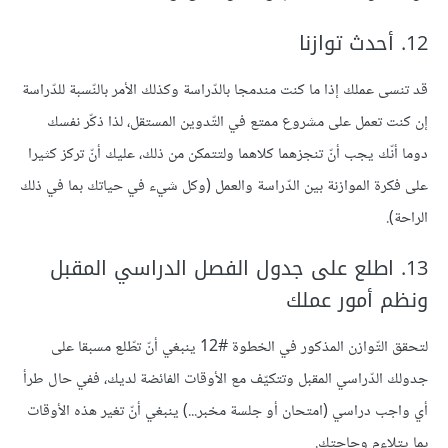
12. أحدث توازنا
قد تنسى عملك إذا ما كنت مندمجا بالدّراسة وكذلك الأمر بالنّسبة للدّراسة
إن كنت تعمل على مشروع ممتع في التّدوين المستقل، لذا ذكّر نفسك
دوما أنّك يجب أنّ تنجزهما كلاهما ولتتمكن من ذلك، عليك أنّ تركز كثيرا
على فكرة الموازنة بين الدّراسة والعمل (وكل شيء في حياتك بما في ذلك
الراحة).
13. اطلع على جدول الفصل الدراسي المقبل
ونظم أمور عملك
لتحقق التّوازن المذكور في الخطوة #12 ينبغي أنّ تطّلع مسبقا على
جدولك الدّراسي المقبل وتتكيّف مع الأوقات الفائضة لديك، ففي حال طرأ
أي واجب دراسي (امتحان أو جلسة مخبر...) ينبغي أنّ تغير هذه الأوقات
بما يتلاءم وحاجتك.