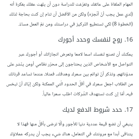
المهام الملقاة على عاتقك وتفرّغت للدراسة دون أن يلهث عقلك بفكرة أنه
(لدي عمل يجب أنّ أنّجزه) ولكن من الأفضل أن تنام إن كنت بحاجة لذلك
(الخطوة 8) لكي تستطيع التّركيز في دراستك ومن ثمّ العمل مساءً.
16. روج لنفسك وحدد أجورك
يمكنك أن تصنع لنفسك اسما لامعا وتعرض انجازاتك أو أجورك عبر
التواصل مع الأشخاص الذين يحتاجون إلى محرّر نظامي أومن ينّشر على
مدوّناتهم، وتذكر أنّ توائم بين سعرك وهدفك، فمثلا، عندما تساعد قرنائك
من الطلاب اجعل سعرك في أقلّ الحدود الّتي الممكنة ولكن إيّاك أنّ تبخس
فيه، أمّا إن كنت تستهدف الشّركات اطلب سعرا عالياً.
17. حدد شروط الدفع لديك
ينبغي أن تضع قيمة عددية دنيا للأجور وألّا ترضى بأقلّ منها فهذا لا
يتنافى أبدا مع مرونتك في التعامل، هناك شيء يجب أن يدركه عملاؤك