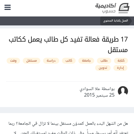
العمل بكتابة المحتوى
17 طريقة فعالة تفيد كل طالب يعمل ككاتب
مستقل
كتابة
طالب
جامعة
كاتب
دراسة
مستقل
وقت
إدارة
تدوين
بواسطة علا السوادي
25 سبتمبر 2015
هل من السّهل البدء بالعمل كمدوّن مستقل بينما لا تزال في الجامعة؟ ربما
تعتقد أنّه أمر بسيط، مسلٍّ وفي ذات الوقت مفيد لمستقبلك المهني. لا..