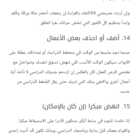
وإن أردت نصيحتي فالاكتفاء بالقراءة لن ينفعك، أحضر حالا ورقة وقلم
وابدأ بتنظيم كلّ الأمور التي تخصّ حياتك، هيا انطلق.
14. أضف أو احذف بعض الأعمال
عندما تجد متّسعا من الوقت في مخطط الدّراسة، أو تصادفك عطلة على
الأبواب سيكون الوقت الأنّسب لكي تنهض، تسوّق لنفسك وتتواصل مع
مقدمي فرص العمل، لكن بالعكس إن ازدحم جدولك الدراسي لا تأخذ أية
أعمال أخرى واكتفي بتلك التي لديك حتّى يقل الضّغط الدّراسي من
جديد.
15. انهض مبكرا (إن كان بالإمكان)
إذا خلدت للنوم في ساعة أبكر، ستكون قادرا على الاستيقاظ مبكرا
والقيام بعملك قبل بداية برنامجك الدراسي، وبذلك تكون قد أدّيت إحدى