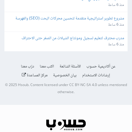
منذ 6 ساعة
مشروع تطوير استراتيجية متقدمة لتحسين محركات البحث (SEO) والفهرسة 
(Indexing)
منذ 6 ساعة
مدرب محترف لتعليم تسجيل ومونتاج الشيلات من الصفر حتى الاحتراف
منذ 6 ساعة
عن أكاديمية حسوب
الأسئلة الشائعة
اكتب معنا
درّب معنا
إرشادات الاستخدام
بيان الخصوصية
مركز المساعدة
© 2025
Hsoub
.
Content licensed under
CC BY-NC-SA 4.0
unless mentioned
otherwise.