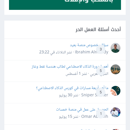
أحدث أسئلة العمل الحر
سؤال بخصوص منصة بعيد
3
Ibrahim Almahdy · نشر
الثلاثاء في 23:22
أهمية دورة الذكاء الاصطناعي لطالب هندسة نفط وغاز
5
الشيخ العربي · نشر
1 أغسطس
ما أهم أربعة مسارات في كورس الذكاء الاصطناعي؟
5
Sniper Shaker · نشر
30 يوليو
الحصول على عمل في منصة خمسات
1
Omar Abdallh · نشر
15 يوليو