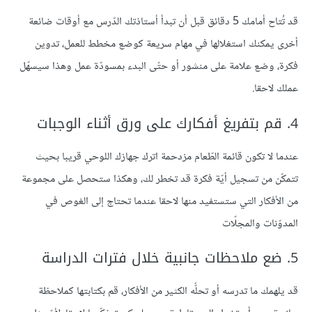
قد تُتاح أمامك 5 دقائق قبل أن تبدأ أستاذتك الدّرس مع أوقات ضائعة
أخرى يمكنك استغلالها في مهام سريعة كوضع مخطط للعمل، تدوين
فكرة، وضع علامة على منشور أو حتّى البدء بمسودّة عمل وهذا سيسهّل
عملك لاحقا.
4. قم بتفريغ أفكارك على ورق أثناء الوجبات
عندما لا تكون قائمة الطّعام مزدحمة اترك جهازك اللوحي قريبا بحيث
تتمكّن من تسجيل أيّة فكرة قد تخطر لك، وهكذا ستحصل على مجموعة
من الأفكار التي ستستفيد منها لاحقا عندما تحتاج إلى الغوص في
المدوّنات والمجلّات
5. ضع ملاحظات جانبية خلال فترات الدراسة
قد يلهمك ما تدرسه أو تحلُّه الكثير من الأفكار، قم بكتابتها كملاحظة