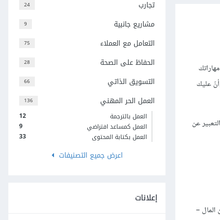
تجارب
24
مشاريع جانبية
9
التعامل مع العملاء
75
الحفاظ على الصحة
28
يجمع كلّ مهاراتك
التسويق الذاتي
66
نّ عليك
العمل الحر المهني
136
12
العمل بالترجمة
لتعبير عن
9
العمل كمساعد افتراضي
33
العمل بكتابة المحتوى
اعرض جميع التصنيفات
إعلانات
 المال –