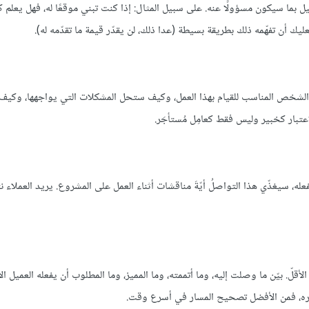
يل بما سيكون مسؤولًا عنه. على سبيل المثال: إذا كنت تبني موقعًا له، فهل يعلم 
نت الشخص المناسب للقيام بهذا العمل، وكيف ستحل المشكلات التي يواجهها، وكي
عتبار كخبير وليس فقط كعامِل مُستأجَر.
سيغذّي هذا التواصلُ أيّةَ مناقشات أثناء العمل على المشروع. يريد العملاء نت
قلّ. بيّن ما وصلت إليه، وما أتممته، وما المميز، وما المطلوب أن يفعله العميل الآ
اره، فمن الأفضل تصحيح المسار في أسرع وقت.