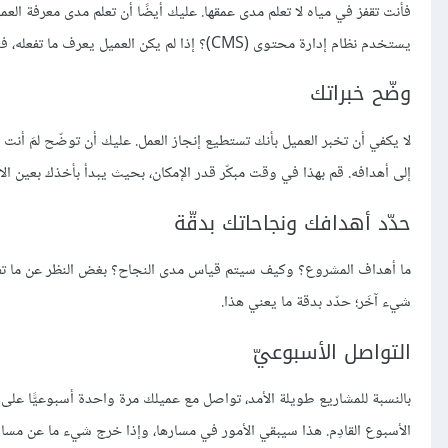
فأنت تقفز في مياه لا تعلم مدى عمقها. عليك أيضًا أن تعلم مدى معرفة العم
يستخدم نظام إدارة محتوى (CMS)؟ إذا لم يكن العميل يعرف ما تفعله، فعليك أن تفهّمه ذلك بطريقة بسيطة (عدا ذلك، لن يقدّر قيمة ما تقدّمه له).
وضّح خبراتك
لا يكفي أن تخبر العميل بأنك تستطيع إنجاز العمل. عليك أن توضّح لمَ أ
إلى أهدافه. قم بهذا في وقت مبكّر قدر الإمكان، بحيث يبدأ بأخذك بعين الا
حدّد أهدافك ونجاحاتك بدقّة
ما أهداف المشروع؟ وكيف سيتم قياس مدى النجاح؟ بغض النظر عن ما تفعله، 
شيء آخَر؛ حدّد بدقة ما يعني هذا.
التواصل الأسبوعيّ
بالنسبة للمشاريع طويلة الأمد، تواصل مع عميلك مرة واحدة أسبوعيًّا على الأ
الأسبوع القادِم. هذا سيبقي الأمور في مسارها، وإذا خرج شيء ما عن مس