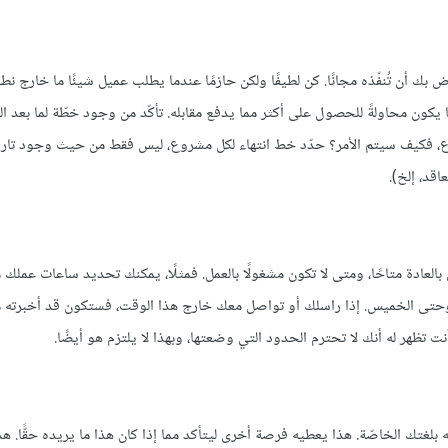
غير مدرجة في "المتطلبات" (deliverables)، فلا يُفترض بك أن تُنفّذه مجانًا. كن لطيفًا ولكن حازمًا عندما يطلب عميل شيئًا ما 
ًا يكون محاولةً للحصول على أكثر مما يدفع مقابله. تأكّد من وجود خطّة لما بعد 
لمشروع، فكيف سيتم الأمر؟ حدّد خط انتهاء لكل مشروع، ليس فقط من حيث وجود تار
قد، إلخ).
بالعادة متاحًا، ومتى لا تكون مشغولًا بالعمل. فمثلًا، يمكنك تحديد ساعات عملك 
وحتى الخميس. إذا راسلك أو تواصل معك خارج هذا الوقت، فستكون قد أخبرته مس
ت تظهر له أنك لا تحترم الحدود التي وضعتها، وبهذا لا يلتزم هو أيضًا.
لغتك الخاصّة. هذا يعطيه فرصة أخرى ليتأكد مما إذا كان هذا ما يريده حقًّا. ه