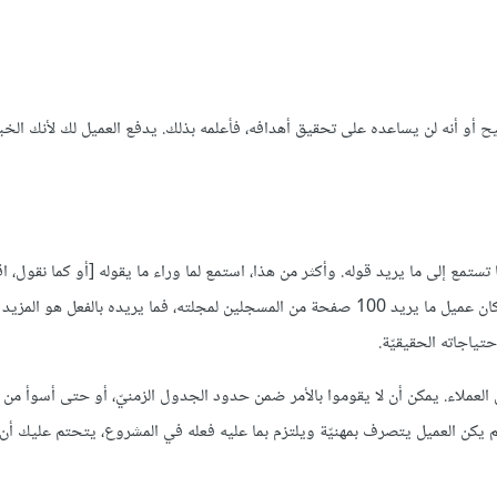
ح أو أنه لن يساعده على تحقيق أهدافه، فأعلمه بذلك. يدفع العميل لك لأنك الخبي
تمع إلى ما يريد قوله. وأكثر من هذا، استمع لما وراء ما يقوله [أو كما نقول، اق
السطور]، لأنّه يمكن أن يفتقر العميل للبلاغة الكافية للتعبير عنه. فمثلًا، إذا كان عميل ما يريد 100 صفحة من المسجلين لمجلته، فما يريده بالفعل هو ا
ياجاته الحقيقيّة.
العملاء. يمكن أن لا يقوموا بالأمر ضمن حدود الجدول الزمنيّ، أو حتى أسوأ من ه
 لم يكن العميل يتصرف بمهنيّة ويلتزم بما عليه فعله في المشروع، يتحتم عليك أن