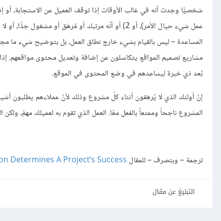
عمل شيء حيال الأمر)، أو 2) أو أنّه مرتبك أو مُرهَق أ
المساعدة – ليس بالقيام بشيء خارج نطاق العمل، بل بتوضيح شيء ما مجدّد
مشاريع تصميم المواقع يتكاسلون عن إضافة وتعديل محتوى مواقعهم. إذا ح
بُعد ذي خبرة ليساعدهم في وضع المحتوى في الموقع.
إنّ أولئك الذي لا يُرهَقون أثناء كلّ مشروع وذلك لأنّ عملاءهم يطلبون أش
المشروع ناجحاً وممتعاً بالفعل معًا. العمل الذي تقوم به لعميلك مهمّ، ولكن ا
ترجمة – وبتصرف – للمقال
 Determines A Project’s Success
التبليغ عن مقال