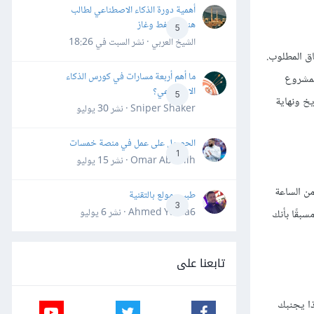
أهمية دورة الذكاء الاصطناعي لطالب
هندسة نفط وغاز
5
الشيخ العربي · نشر
السبت في 18:26
خارج نطاق المطلوب.
ما أهم أربعة مسارات في كورس الذكاء
المشروع
الاصطناعي؟
5
يخ ونهاية
Sniper Shaker · نشر
30 يوليو
الحصول على عمل في منصة خمسات
1
Omar Abdallh · نشر
15 يوليو
من الساعة
طبيب مولع بالتقنية
3
Ahmed Yahia6 · نشر
6 يوليو
بقًا بأنك
تابعنا على
ذا يجنبك