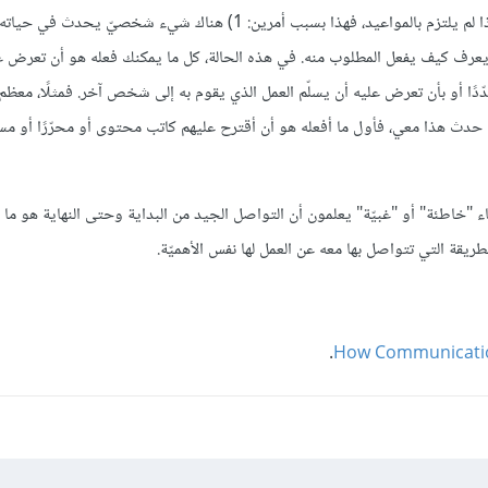
شخصيًّا وجدت أنه في غالب الأوقات إذا توقف العميل عن الاستجابة، أو إذا لم يلتزم بالمواعيد، فهذا بسبب أمرين: 1) هناك
و مشغول جدًّا، أو لا يعرف كيف يفعل المطلوب منه. في هذه الحالة، كل ما يمكنك فعله هو أن تعرض 
ًا أو بأن تعرض عليه أن يسلّم العمل الذي يقوم به إلى شخص آخر. فمثلًا، معظم
دث هذا معي، فأول ما أفعله هو أن أقترح عليهم كاتب محتوى أو محرّرًا أو مسا
ياء "خاطئة" أو "غبيّة" يعلمون أن التواصل الجيد من البداية وحتى النهاية هو ما
لطريقة التي تتواصل بها معه عن العمل لها نفس الأهميّة.
.
How Communication