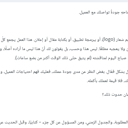
هِ جودةُ تواصلك مع العميل.
فكر بالأمر كما يلي: لقد حققت أفضل إنجاز عملت عليه طوال حياتك بتصميم شعار (logo)، أو ببرمجة تطبيق، أو بكتابة مقال أو إعلان. هذا العمل 
 يعجبه مطلقًا. ليس هذا وحسب، بل يقولون لك أنّ هذا ليس ما أراده أصلًا، وأ
 من صباح اليوم لمناقشته (لم يتبق حتّى ذلك الوقت أكثر من بضع ساعات).
اصل بشكل فعّال. بغض النظر عن مدى جودة عملك، فعليك فهم احتياجات العميل، وا
 فلا قيمة لعملك بأكمله.
ضمان حدوث ذلك؟
المطلوبة، والجدول الزمني، ومن المسؤول عن كل جزء – كتابيًّا، وقبل الحديث عن