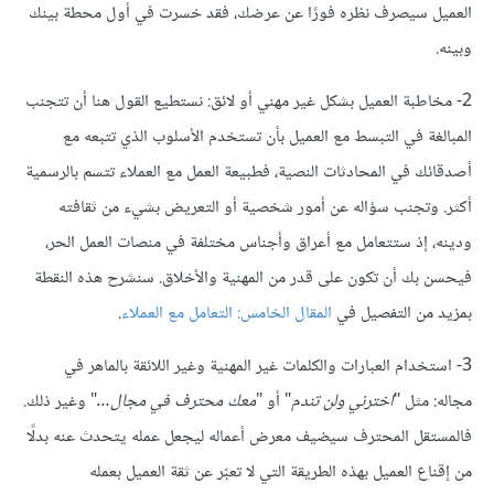
العميل سيصرف نظره فورًا عن عرضك، فقد خسرت في أول محطة بينك
وبينه.
2- مخاطبة العميل بشكل غير مهني أو لائق: نستطيع القول هنا أن تتجنب
المبالغة في التبسط مع العميل بأن تستخدم الأسلوب الذي تتبعه مع
أصدقائك في المحادثات النصية، فطبيعة العمل مع العملاء تتسم بالرسمية
أكثر. وتجنب سؤاله عن أمور شخصية أو التعريض بشيء من ثقافته
ودينه، إذ ستتعامل مع أعراق وأجناس مختلفة في منصات العمل الحر،
فيحسن بك أن تكون على قدر من المهنية والأخلاق. سنشرح هذه النقطة
بمزيد من التفصيل في
المقال الخامس: التعامل مع العملاء
.
3- استخدام العبارات والكلمات غير المهنية وغير اللائقة بالماهر في
مجاله: مثل "
اخترني ولن تندم
" أو "
معك محترف في مجال
…
" وغير ذلك.
فالمستقل المحترف سيضيف معرض أعماله ليجعل عمله يتحدث عنه بدلًا
من إقناع العميل بهذه الطريقة التي لا تعبّر عن ثقة العميل بعمله