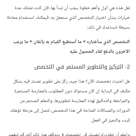
لعل هذه هي أول وأهم خطوة يجب أن تبدأ بها، فإن كنت تمتلك عدة
خيارات بشأن اختيار التخصص الذي ستعمل به، فيمكنك استخدام معادلة
بسيطة لتساعدك في ذلك:
التخصص الذي سأختاره
=
ما أستطيع القيام به بإتقان
+
ما يرغب
الآخرون بالدفع لقاء الحصول عليه
2- التركيز والتطوير المستمر في التخصص
هل اخترت تخصصك الآن؟ هذا جيد، ركّز على تطوير نفسك فيه بشكل
مكثف في البداية إن كان مستواك دون المطلوب، بالممارسة المستمرة
والمراجعة والتدقيق لهذه الممارسة لتطويرها، والتعلم المستمر من
الدورات والمساقات المتاحة في هذا التخصص، لتصل إلى مرحلة تؤهلك
للبدء والتميز في العمل.
واعلم أن تطويرك لنفسك في تخصصك لا يتوقف هنا، ذلك أنك قد تنغمس