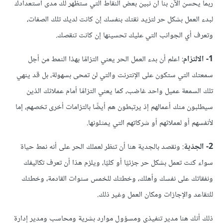
ربما يحسن الآن بنا أن نبين بعض النقاط التي ستظهر لك مدى استعدادك
لبدء العمل بشكل حر لتزيد ثقتك بنفسك إن كانت لديك تلك الصفات،
وتعرف أي الجوانب التي عليك تحسينها إن كانت تنقصك.
1-
الالتزام
: اعلم أن بدء العمل الحر يعني التزامًا بهذا النمط من أجل
سمعتك التي ستكون على الإنترنت والتي لن تمحى بسهولة، بل قد ينهي
تلك السمعة عميل واحد غاضب، كما يعني التزامًا أمام عملائك الذين
سيطلبون منك أعمالهم إذ يرتبطون هم أيضًا بالتزامات أخرى تخصهم، إما
لأنفسهم أو لعملائهم أو شركاتهم التي يمثلونها.
2-
الجدّية
: ونقصد بالجدية هنا أن تنظر لعملك الحر على أنه نمط حياة
سواء كنت تعمل بشكل حر جزئيًا أو كليًا، ويلزم هذا أن تعرف تكاليفك
ونفقاتك على نفسك وأهلك، وخطتك للخمس سنوات القادمة، وخطتك
للتقاعد والإجازات ومكان العمل وغير ذلك.
ذلك أنك هنا مدير تنفيذي ومسؤول موارد بشرية ومحاسب ومدير إدارة