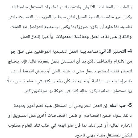
والعادات والعقليات والأذواق والتفضيلات، فما يراه المستقل مناسبًا قد
يكون غير مناسب بالنسبة للعميل الذي سيطلب المزيد من التعديلات التي
تناسبه، لذا عليه أن يكون صبورًا بما يكفي ليستطيع التواصل مع العملاء
والاتفاق على نقاط العمل ومناقشة التعديلات، وأخيرًا إنجاز العمل.
4-
التحفيز الذاتي
: تساعد بيئة العمل التقليدية الموظفين على خلق جو
من الالتزام والمنافسة، لكن بما أن المستقل يعمل بمفرده غالبًا، فإنه يحتاج
لتحفيز نفسه ليستمر بالعمل حتى لو شعر بالملل أو ببعض الضغط أو غير
ذلك، إما بمحفزات ذاتية أو خارجية، كأن يؤجر مكتبًا في مساحة عمل مثلًا
بها مستقلون مثله، فيكون حاله كمن في شركة بها موظفون كثر.
5-
حب العلم
: إن العمل الحر يعني أن المستقل عليه تعلم أمور جديدة
دائمًا، سواء ضمن اختصاصه أو ضمن اختصاصات أخرى مثل التسويق أو
الإدارة المالية أو غير ذلك، لذا فإن علو الهمة في طلب تلك العلوم مطلوب
ليكون للمستقل مسار مهني ناجح.