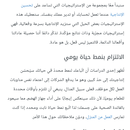
سنبدأ معًا بمجموعة من الإستراتيجيات التي تساعد على
تحسين
الإنتاجية
عندما تعمل لحسابك أو تدير عملك بنفسك. ستعطيك هذه
الإستراتيجيات بعض الحيل التي ستزيد الإنتاجية بسرعة وفعالية، فهي
إستراتيجيات مجرّبة وذات نتائج مؤكّدة. تذكّر دائمًا أننا حصيلة عاداتنا
وأفعالنا الدائمة، فالتميز ليس فعل، بل هو عادة.
الالتزام بنمط حياة يومي
تُظهر إحدى الدراسات أن اتّباعك لنمط محددّ في حياتك سيُحسّن
إنتاجيتك إلى حدّ كبير، وهو ما يدفع الشركات إلى اعتماد نفس مناوبات
العمل لكل موظف، فعلى سبيل المثال، ينبغي أن تلتزم بأوقات محددة
للطعام يوميًّا، لأن ذلك سينعكس إيجابًا على أداء جهاز الهضم، مما سيعود
بالفائدة الصحية على جسمك؛ لذا اتّبع نمط حياة ثابت ومحدد إذا كنت
تمارس
العمل من المنزل
، ودوّن ملاحظاتك حول هذا الأمر.