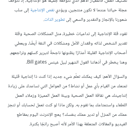
تصنيف العمل، فالمعيار الأهم الذي نتوقّعه جميعًا هو الإنتاجية، إذ تتوقف
عجلة حياتنا عندما لا نكون منتجين، ويؤدي
نقص الإنتاجية
إلى سلب
شعورنا بالإنجاز والتقدير والسعي إلى
تطوير الذات
.
تقود قلة الإنتاجية إلى تداعيات خطيرة، مثل المشكلات الصحية وقلة
تقدير الشخص لذاته وفقدان الأمل ومشكلات في الثقة أيضًا، ويعطي
أصحاب الإنتاجية القليلة أعذارًا يظنونها ناجحةً لتبرير كسلهم وتراجعهم.
وهنا يخطر في أذهاننا القول الشهير لبيل غيتس Bill gates.
والسؤال الأهم: كيف يمكنك تعلّم شيء جديد إذا كنت ذا إنتاجية قليلة
تمنعك من القيام بأي عمل أو نشاط؟ من العوامل التي تساعدك على زيادة
إنتاجيتك هي ثقافة العمل الصحية وبيئة العمل المميزة وزملاء العمل
اللطفاء واستمتاعك بما تقوم به. ولكن ماذا لو كنت تعمل لحسابك أو تنجز
عملك من المنزل أو تدير عملك بنفسك؟ يعج الإنترنت اليوم بمقاطع
الفيديو والمقالات المتعلقة بهذا الأمر لأنه أصبح رائجًا بكثرة.