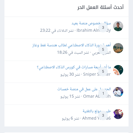
أحدث أسئلة العمل الحر
سؤال بخصوص منصة بعيد
3
Ibrahim Almahdy · نشر
الثلاثاء في 23:22
أهمية دورة الذكاء الاصطناعي لطالب هندسة نفط وغاز
5
الشيخ العربي · نشر
السبت في 18:26
ما أهم أربعة مسارات في كورس الذكاء الاصطناعي؟
5
Sniper Shaker · نشر
30 يوليو
الحصول على عمل في منصة خمسات
1
Omar Abdallh · نشر
15 يوليو
طبيب مولع بالتقنية
3
Ahmed Yahia6 · نشر
6 يوليو