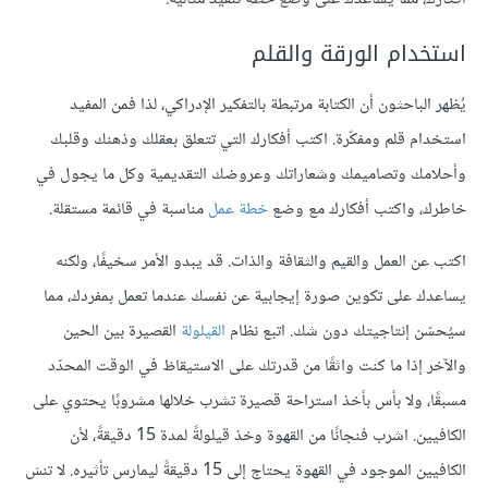
استخدام الورقة والقلم
يُظهر الباحثون أن الكتابة مرتبطة بالتفكير الإدراكي، لذا فمن المفيد
استخدام قلم ومفكّرة. اكتب أفكارك التي تتعلق بعقلك وذهنك وقلبك
وأحلامك وتصاميمك وشعاراتك وعروضك التقديمية وكل ما يجول في
خاطرك، واكتب أفكارك مع وضع
خطة عمل
مناسبة في قائمة مستقلة.
اكتب عن العمل والقيم والثقافة والذات. قد يبدو الأمر سخيفًا، ولكنه
يساعدك على تكوين صورة إيجابية عن نفسك عندما تعمل بمفردك، مما
سيُحسّن إنتاجيتك دون شك. اتبع نظام
القيلولة
القصيرة بين الحين
والآخر إذا ما كنت واثقًا من قدرتك على الاستيقاظ في الوقت المحدّد
مسبقًا، ولا بأس بأخذ استراحة قصيرة تشرب خلالها مشروبًا يحتوي على
الكافيين. اشرب فنجانًا من القهوة وخذ قيلولةً لمدة 15 دقيقةً، لأن
الكافيين الموجود في القهوة يحتاج إلى 15 دقيقةً ليمارس تأثيره. لا تنسَ