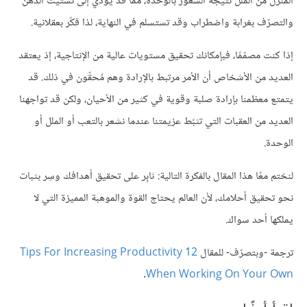
المنزل من الملل نتيجة الشعور بالوحدة، مما قد يؤدي إلى تشتيت الذهن
والتصرّف بغرابة واضطراب وقد تستسلم في النهاية، لذا فكّر بعقلانية.
إذا كنت مصمّمًا، فبإمكانك تحقيق مستويات عالية من الإنتاجية، إذ يعتقد
العديد من الأشخاص أن الأمر مرتبط بالإرادة وهم مُحقّون في ذلك. قد
يتمتع معظمنا بإرادة صلبة وقوية في كثير من الأحيان، ولكن قد تواجهنا
العديد من العقبات التي تثبّط عزيمتنا عندما نشعر بالتعب أو الملل أو
الوحدة.
لنختم معًا هذا المقال بالفكرة التالية: ثابِر على تحقيق أهدافك وسِر بثبات
نحو تحقيق أحلامك، لأن العالم يحتاج القوة والموهبة المميزة التي لا
يملكها أحد سواك.
ترجمة -وبتصرّف- للمقال
12 Tips For Increasing Productivity
.
When Working On Your Own