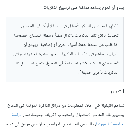
يبدو أن النوم يساعد دماغنا على ترسيخ الذكريات:
"يُظهِر البحث أن الذاكرة تُسجَّل في الدماغ أولًا -في الحصين
تحديدًا-، لكن تلك الذكريات لا تزال هشةً وسهلة النسيان، خصوصًا
إذا طُلب من دماغنا حفظ أشياء أخرى أو إضافية. ويبدو أن
القيلولة تساهم في دفع تلك الذكريات نحو القشرة الجديدة، والتي
تُعَد مخزن الذاكرة الأكثر استدامةً في الدماغ، وتمنع استبدال تلك
الذكريات بأخرى حديثة".
التعلم
تساهم القيلولة في إخلاء المعلومات من مراكز الذاكرة المؤقتة في الدماغ،
وتجهيز تلك المناطق لاستقبال واستيعاب ذكريات جديدة، ففي
دراسة
لجامعة كاليفورنيا
، طُلب من الخاضعين للدراسة إنجاز عمل مرهق في فترة