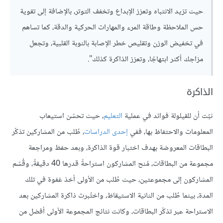
حيث تزيد الانتباه وتعزز الإبداع وتخفف التوتر، بالإضافة إلى تقوية
حس الملاحظة وطاقة المرء والمهارات الحركية والدقة، كما تساهم
في تخفيض الوزن وتقليص خطر الإصابة بالنوبة القلبية، وتجعل
مزاجك أكثر ابتهاجًا، وتعزز الذاكرة كذلك".
الذاكرة
ثبُت أن للقيلولة فوائد في عملية
التعليم
، حيث تحسّن استيعاب
المعلومات والاحتفاظ بها، ففي
إحدى الدراسات
، طُلب من المشاركين تذكّر
البطاقات المعروضة بهدف اختبار قوة الذاكرة، وبعد حفظ ومراجعة
مجموعة من البطاقات، مُنح المشاركون استراحةً قدرها 40 دقيقةً، وقُسّم
المشاركون إلى مجموعتين، حيث طُلب من الأولى أخذ غفوة في تلك
المدة، بينما طُلب من الثانية الاستيقاظ، واختُبرت ذاكرة المشاركين بعد
الاستراحة عبر تذكّر البطاقات، وكانت نتائج المجموعة الأولى أفضل من