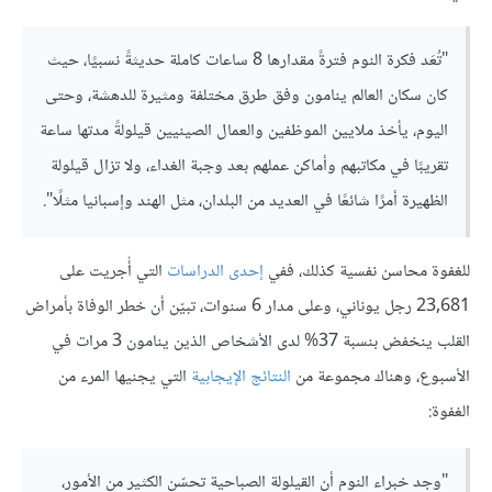
"تُعَد فكرة النوم فترةً مقدارها 8 ساعات كاملة حديثةً نسبيًا، حيث
كان سكان العالم ينامون وفق طرق مختلفة ومثيرة للدهشة، وحتى
اليوم، يأخذ ملايين الموظفين والعمال الصينيين قيلولةً مدتها ساعة
تقريبًا في مكاتبهم وأماكن عملهم بعد وجبة الغداء، ولا تزال قيلولة
الظهيرة أمرًا شائعًا في العديد من البلدان، مثل الهند وإسبانيا مثلًا".
للغفوة محاسن نفسية كذلك، ففي
إحدى الدراسات
التي أُجريت على
23,681 رجل يوناني، وعلى مدار 6 سنوات، تبيّن أن خطر الوفاة بأمراض
القلب ينخفض بنسبة 37% لدى الأشخاص الذين ينامون 3 مرات في
الأسبوع، وهناك مجموعة من
النتائج الإيجابية
التي يجنيها المرء من
الغفوة:
"وجد خبراء النوم أن القيلولة الصباحية تحسّن الكثير من الأمور،