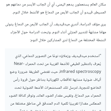
سكان العالم يستعملون يدهم اليمنى، أي أن الجانب الأيسر من دماغهم هو
المسيطر، فيبدو أن الجانب الأيمن من الدماغ هو الأنشط خلال النوم.
يرى مؤلف الدراسة، آندري ميدفيديف، أن الجانب الأيمن من الدماغ يتولى
مهامًا مشابهةً للتدبير المنزلي أثناء النوم، وتبحث الدراسة حول الأجزاء
النشطة المختلفة من الدماغ لدى المشاركين خلال النوم:
"استخدم ميدفيديف وزملاؤه نوعًا من التصوير الدماغي، الذي
يُعرف بالتنظير الطيفي للأشعة القريبة من تحت الحمراء Near-
infrared spectroscopy، حيث تقتضي الطريقة ضرورة وضع
ألياف ضوئية مشابهة للأقطاب الكهربائية بتناظر حول فروة رأس
الخاضع للتجربة، لترسل تلك المستشعرات الأشعة الضوئية تحت
الحمراء عبر الدماغ، وتقيس مقدار الضوء العائد، وتوفر كثافة الضوء
المنعكس مقدارًا تقريبيًا لكمية الدم المتدفق في مناطق مختلفة من