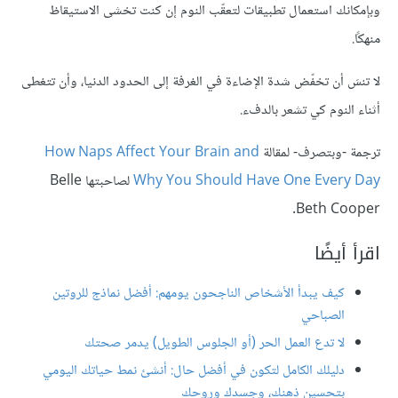
وبإمكانك استعمال تطبيقات لتعقّب النوم إن كنت تخشى الاستيقاظ
منهكًا.
لا تنسَ أن تخفّض شدة الإضاءة في الغرفة إلى الحدود الدنيا، وأن تتغطى
أثناء النوم كي تشعر بالدفء.
ترجمة -وبتصرف- لمقالة
How Naps Affect Your Brain and
Why You Should Have One Every Day
لصاحبتها Belle
Beth Cooper.
اقرأ أيضًا
كيف يبدأ الأشخاص الناجحون يومهم: أفضل نماذج للروتين
الصباحي
لا تدع العمل الحر (أو الجلوس الطويل) يدمر صحتك
دليلك الكامل لتكون في أفضل حال: أنشئ نمط حياتك اليومي
بتحسين ذهنك، وجسدك وروحك