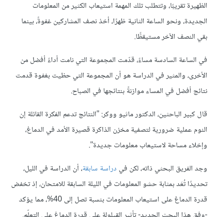
الظهيرة تقريبًا، وتتطلب تلك المهمة استيعاب الكثير من المعلومات
الجديدة، ونحو الساعة الثانية ظهرًا، أخذ نصف المشاركين غفوةً، بينما
بقي النصف الآخر مستيقظًا.
في الساعة السادسة مساءً، قدّمت المجموعة التي نامت أداءً أفضل من
الأخرى، والمثير في الدراسة هو أن المجموعة التي حظيت بغفوة قدمت
نتائج أفضل في المساء موازنةً بنتائجها في الصباح.
قال كبير الباحثين، الدكتور ماثيو ووكر: "النتائج تدعم الفكرة القائلة إن
النوم عملية ضرورية لتصفية مخزن الذاكرة قصيرة الأمد في الدماغ،
وإخلاء مساحة لاستيعاب معلومات جديدة".
وجد الفريق البحثي ذاته، لكن في
دراسة سابقة
، أن الدراسة في الليل،
تحديدًا تُعَد بمثابة حشو المعلومات في الليلة السابقة للامتحان، إذ تخفض
قدرة الدماغ على استيعاب المعلومات بنسبة تصل إلى 40%، مما يؤكد
-وفق هذا البحث الجديد- تأثير القيلولة على قدرة الدماغ على التعلّم.