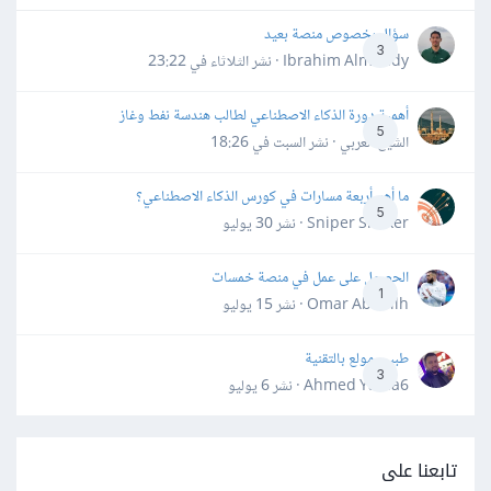
سؤال بخصوص منصة بعيد
3
Ibrahim Almahdy · نشر
الثلاثاء في 23:22
أهمية دورة الذكاء الاصطناعي لطالب هندسة نفط وغاز
5
الشيخ العربي · نشر
السبت في 18:26
ما أهم أربعة مسارات في كورس الذكاء الاصطناعي؟
5
Sniper Shaker · نشر
30 يوليو
الحصول على عمل في منصة خمسات
1
Omar Abdallh · نشر
15 يوليو
طبيب مولع بالتقنية
3
Ahmed Yahia6 · نشر
6 يوليو
تابعنا على