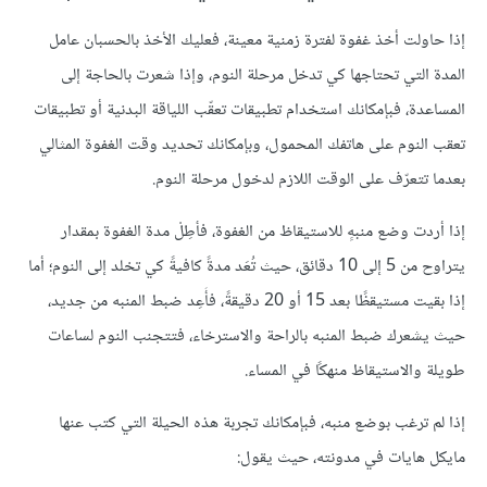
إذا حاولت أخذ غفوة لفترة زمنية معينة، فعليك الأخذ بالحسبان عامل
المدة التي تحتاجها كي تدخل مرحلة النوم، وإذا شعرت بالحاجة إلى
المساعدة، فبإمكانك استخدام تطبيقات تعقّب اللياقة البدنية أو تطبيقات
تعقب النوم على هاتفك المحمول، وبإمكانك تحديد وقت الغفوة المثالي
بعدما تتعرّف على الوقت اللازم لدخول مرحلة النوم.
إذا أردت وضع منبهٍ للاستيقاظ من الغفوة، فأطِلْ مدة الغفوة بمقدار
يتراوح من 5 إلى 10 دقائق، حيث تُعَد مدةً كافيةً كي تخلد إلى النوم؛ أما
إذا بقيت مستيقظًا بعد 15 أو 20 دقيقةً، فأَعِد ضبط المنبه من جديد،
حيث يشعرك ضبط المنبه بالراحة والاسترخاء، فتتجنب النوم لساعات
طويلة والاستيقاظ منهكًا في المساء.
إذا لم ترغب بوضع منبه، فبإمكانك تجربة هذه الحيلة التي كتب عنها
مايكل هايات في مدونته، حيث يقول: