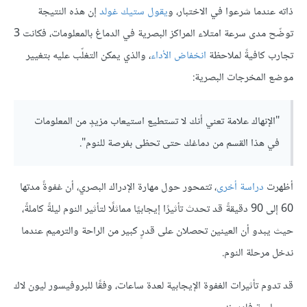
ذاته عندما شرعوا في الاختبار، و
يقول ستيك غولد
إن هذه النتيجة
توضّح مدى سرعة امتلاء المراكز البصرية في الدماغ بالمعلومات، فكانت 3
تجارب كافيةً لملاحظة
انخفاض الأداء
، والذي يمكن التغلّب عليه بتغيير
موضع المخرجات البصرية:
"الإنهاك علامة تعني أنك لا تستطيع استيعاب مزيدٍ من المعلومات
في هذا القسم من دماغك حتى تحظى بفرصة للنوم".
أظهرت
دراسة أخرى
، تتمحور حول مهارة الإدراك البصري، أن غفوةً مدتها
60 إلى 90 دقيقةً قد تحدث تأثيرًا إيجابيًا مماثلًا لتأثير النوم ليلةً كاملةً،
حيث يبدو أن العينين تحصلان على قدرٍ كبير من الراحة والترميم عندما
ندخل مرحلة النوم.
قد تدوم تأثيرات الغفوة الإيجابية لعدة ساعات، وفقًا للبروفيسور ليون لاك