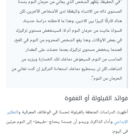
"في الحقيقة، يُظهِر الشخص الذي يعاني من حرمان النوم بشدة
المستوى ذاته من الانتباه واليقظة لدى الأشخاص الآخرين، لكن
هناك فارقًا كبيرًا بين الاثنين، وهذا ما لاحظته دراسة حديثة،
فسواءٌ عانيت من حرمان النوم أم لا، فسينخفض مستوى تركيزك
في بعض الأوقات، وهنا يقع الشخص المحروم من النوم في الفخ،
فعندما ينخفض مستوى تركيزك بعدما حصلت على المقدار
المناسب من النوم، فسيعوّض دماغك تلك الخسارة ويزيد من
انتباهك، لكن لن يستطيع دماغك استعادة التركيز إن كنت تعاني من
الحرمان من النوم".
فوائد القيلولة أو الغفوة
أظهرت الدراسات المتعلقة بالقيلولة تحسنًا في الوظائف المعرفية و
التفكير
الإبداعي
وأداء الذاكرة، ويبدو أن جسدنا يحتاج -طبيعيًا- إلى النوم مرتين
في اليوم: