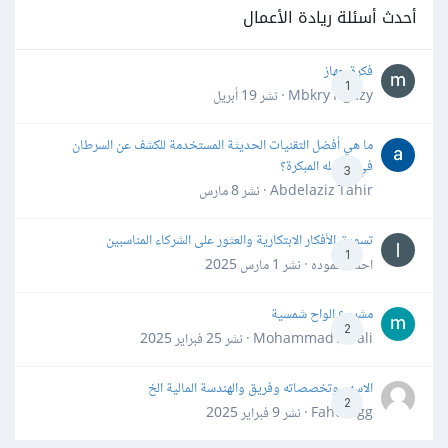
أحدث أسئلة ريادة الأعمال
فكرة جهاز
1
Mbkry Hgazy · نشر
19 أبريل
ما هي أفضل التقنيات الحديثة المستخدمة للكشف عن السرطان
في مراحله المبكرة؟
3
Abdelaziz Tahir · نشر
8 مارس
تسويق الأفكار الابتكارية والعثور على الشركاء المناسبين
1
احمد حموده · نشر
1 مارس 2025
مشروع الواح شمسية
2
Mohammad Awali · نشر
25 فبراير 2025
الاسهم وتخصصاته وفريق والهندسة المالية الخ
2
Fahd Ggg · نشر
9 فبراير 2025