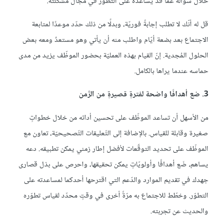
خلال سؤاله عمّا قد يساعده على التطوّر في مجال مشكلته.
قل له أنّك لا تطلب إجابةً فوريّة، وبدلًا من ذلك حدّد موعدًا لمتابعة
الاجتماع بعد بضعة أيّام واطلب منه أن يأتي وهو مستعدٌ ومعه بعض
الحلول المُجدية. إنّ القيام بهذه العمليّة بحضور الموظّف يزيد من مدى
حماسه عندما يراها بالكامل.
3. ضع أهدافًا واضحة لفترةٍ قصيرةٍ من الزّمن
من الأسهل أن تساعد الموظّف على تحسين أدائه من خلال خطواتٍ
صغيرة وقابلة للقياس. بالإضافة إلى التّعليقات التّصحيحيّة، تعاون مع
الموظّف على تحديد التوقّعات لأفضل إطار زمني يمكن تطبيقه. دعه
يساهم، ضَع أهدافًا وأولويّاتٍ يمكن تحقيقها، واحرص على بذل قصارى
جهدك في تقديم الموارد والدّعم التي اقترحها أحدكما لمساعدته على
التطوّر. وخطّط للاجتماع به مرّةً أخرى في وقتٍ محدّد لقياس تطوّره
والحديث عن تجربته.