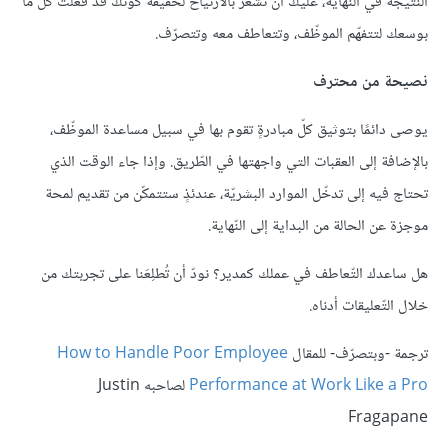
النّتيجة في النّهاية، عليك أن تشعر بالارتياح لحقيقة كونك قد فعلت كلّ ما
بوسعك لتتفهّم الموظّف، وتتعاطف معه وتتصرّف.
نصيحة من محترف
يوصى دائمًا بتوثيق كلّ مبادرةٍ تقوم بها في سبيل مساعدة الموظّف،
بالإضافة إلى العقبات التي واجهتها في الطّريق. وإذا جاء الوقت الذي
تحتاج فيه إلى تدخّل الموارد البشريّة، عندئذٍ ستتمكّن من تقديم لمحة
موجزة عن الحالة من البداية إلى النّهاية.
هل ساعدك التّعاطف في عملك كمدير؟ نودّ أن تُطلِعَنا على تجربتك من
خلال التّعليقات أدناه.
ترجمة -وبتصرّف- للمقال
How to Handle Poor Employee
Performance at Work Like a Pro
لصاحبه Justin
Fragapane