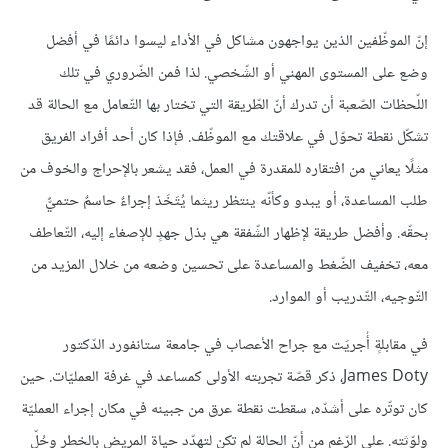
إنّ الموظّفين الذين يواجهون مشاكل في الأداء ليسوا دائمًا في أفضل
وضع على المستوى المهني أو الشّخصي. لذا فمن الضّروري في تلك
اللّحظات الصّعبة أن تدرك أنّ الطّريقة التي تختار بها التّعامل مع الحالة قد
تشكّل نقطة تحوّل في علاقتك مع الموظّف. فإذا كان أحد أفراد الفريق
مثلًا يعاني من افتقاره للمقدرة في العمل، فقد يشعر بالإحراج والخوف من
طلب المساعدة، أو يبدو وكأنّه ينتظر ريثما يُتَخَذ إجراءٌ حاسمٌ حتميٌّ
بحقّه. وأفضل طريقة لإظهار الشّفقة هي بذل جهدٍ للإصغاء إليه، التّعاطف
معه، تخفيف الضّغط والمساعدة على تحسين وضعه من خلال المزيد من
التّوجيه، التّدريب أو الموارد.
في مقابلةٍ أُجريَت مع جراح الأعصاب في جامعة ستانفورد الدّكتور
James Doty، ذكر قصّة تجربته الأولى كمساعد في غرفة العمليّات. حين
كان توتّره على أشدّه، سقطت نقطة عرق من جبينه في مكان إجراء العمليّة
ولوّثته. على الرّغم من أنّ الحالة لم تكن لتهدّد حياة المريض بالخطر وحُلّ