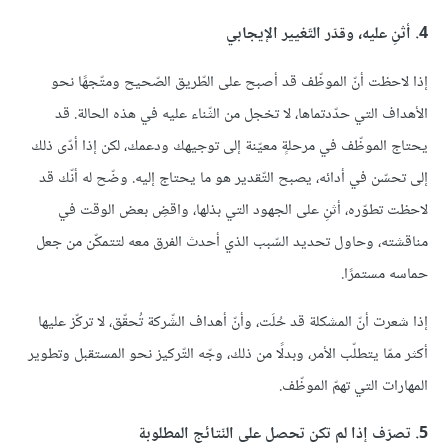
4. أثنِ عليه، وقدّر التّغيير الإيجابي
إذا لاحظت أنّ الموظّف قد أصبح على الطّريق الصّحيح ومتّجهًا نحو
الأهداف التي حدّدتماها، لا تخجل من الثّناء عليه في هذه الحالة. قد
يحتاج الموظّف في مرحلةٍ معيّنة إلى توجيهك ودعمك، لكن إذا أدّى ذلك
إلى تحسّن في أدائه، يصبح التّقدير هو ما يحتاج إليه. وضّح له أنّك قد
لاحظت تطوّره، أثنِ على الجهود التي بذلها، واقضِ بعض الوقت في
مناقشته، وحاول تحديد السّبب الذي أحدث الفرق معه لتتمكّن من جعل
حماسه مستمرًا.
إذا شعرت أنّ المشكلة قد حُلَت، وأنّ أهداف الشّركة تُحقّق، لا تركّز عليها
أكثر ممّا يتطلّب الأمر، وبدلًا من ذلك، وجّه التّركيز نحو المستقبل وتطوير
المهارات التي تهمّ الموظّف.
5. تصرّف إذا لم تكن تحصل على النّتائج المطلوبة