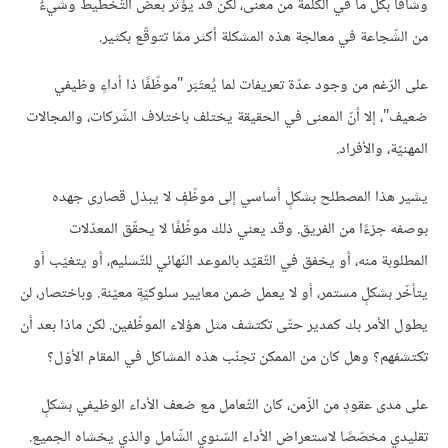
وشاقًا بكلّ ما في الكلمة من معنى، لكن قد يؤثّر بعض التّخطيط وشيءٌ
من الشّجاعة في معالجة هذه المشكلة أكثر ممّا تتوقّع بكثير.
على الرّغم من وجود عدّة تعريفات لما يُعتَبَر "موظّفًا ذا أداءٍ وظيفي
ضعيف"، إلا أنّ المعنى في الحقيقة يختلف باختلاف الشّركات، والمجالات
المهنيّة، والأفراد.
يشير هذا المصطلح بشكلٍ أساسي إلى موظّفٍ لا يبذل قصارى جهده
بوصفه جزءًا من الفريق. وقد يعني ذلك موظّفًا لا يحقّق المعدّلات
المطلوبة منه، أو يخفق في التّقيّد بالموعد النّهائي للتّسليم، أو يتغيّب أو
يتأخّر بشكلٍ مستمر، أو لا يعمل ضمن معايير سلوكيّةٍ معيّنة. وباختصار، لن
يطول الأمر بك كمدير حتّى تكتشف مثل هؤلاء الموظّفين. لكن ماذا بعد أن
تكتشفهم؟ وهل كان من الممكن تجنّب هذه المشاكل في المقام الأوّل؟
على مدى عقودٍ من الزّمن، كان التّعامل مع ضعف الأداء الوظيفي بشكلٍ
تقليدي مخصّصًا لاستعراض الأداء السّنوي الشّامل والذي يخشاه الجميع.