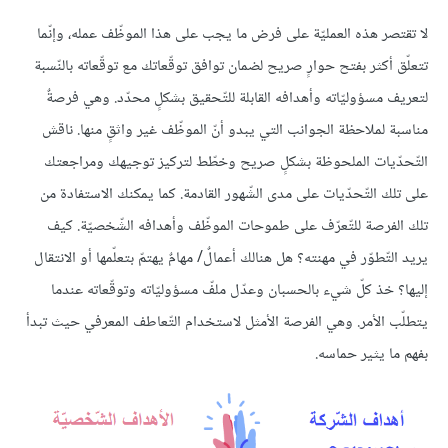
لا تقتصر هذه العمليّة على فرض ما يجب على هذا الموظّف عمله، وإنّما
تتعلّق أكثر بفتح حوارٍ صريح لضمان توافق توقّعاتك مع توقّعاته بالنّسبة
لتعريف مسؤوليّاته وأهدافه القابلة للتّحقيق بشكلٍ محدّد. وهي فرصةٌ
مناسبة لملاحظة الجوانب التي يبدو أنّ الموظّف غير واثقٍ منها. ناقش
التّحدّيات الملحوظة بشكلٍ صريح وخطّط لتركيز توجيهك ومراجعتك
على تلك التّحدّيات على مدى الشّهور القادمة. كما يمكنك الاستفادة من
تلك الفرصة للتّعرّف على طموحات الموظّف وأهدافه الشّخصيّة. كيف
يريد التّطوّر في مهنته؟ هل هنالك أعمالٌ/ مهامٌ يهتمّ بتعلّمها أو الانتقال
إليها؟ خذ كلّ شيء بالحسبان وعدّل ملفّ مسؤوليّاته وتوقّعاته عندما
يتطلّب الأمر. وهي الفرصة الأمثل لاستخدام التّعاطف المعرفي حيث تبدأ
بفهم ما يثير حماسه.