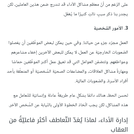
على الرّغم من أنّ معظم مشاكل الأداء قد تندرج ضمن هذين العاملين، لكن
يجدر بنا ذكر سببٍ ثالثٍ كثيرًا ما يُغفَل.
3. الأمور الشّخصيّة
العمل مجرّد جزءٍ من حياتنا. وفي حين يمكن لبعض الموظّفين أن يفصلوا
الصّعوبات الخارجيّة عن العمل، لا يمكن للبعض الآخرين إخفاء مشاعرهم
وعواطفهم. وتتضمّن العوامل التي قد تعيق عمل أكثر الموظّفين حماسًا
ومهارةً مشاكل العلاقات، والمضاعفات الصحيّة الشّخصيّة أو المتعلّقة بأحد
أفراد الأسرة، والصّعوبات الماليّة.
لحسن الحظ، هنالك دائمًا بشكلٍ عام طريقةٌ عادلة وإنسانيّة للتّعامل مع
هذه المشاكل، لكن يجب اتّخاذ الخطوة الأولى بالنّيابة عن الشّخص الآخر.
إدارة الأداء، لماذا يُعَدّ التّعاطف أكثر فاعليّةً من
العقاب