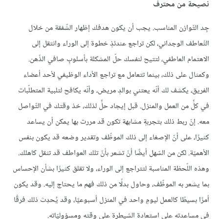
نصيحة من محترف
جِد التّوازن المناسب. يجب أن يكون هدفك إظهار الشّفقة من خلال
التّعاطف الوجداني، لكن تراجع عندئذٍ خطوة إلى الوراء وانتقل إلى
الاهتمام العاطفي، لتتيح لنفسك حلّ المشكلة بأسلوبٍ صافي الذّهن.
وكمثال على ذلك، بينما تتعامل مع تراجع الأداء الوظيفي لأحد أعضاء
الفريق، يكشف لك أنّه يعتني بوالدٍ مريض، وأنّه يكافح لتلبية المتطلّبات
في كلٍّ من العمل والمنزل. قبل إيجاد حلٍّ لذلك، خذ وقتك في التّواصل
معه. إنّ ربط ذلك بتجربةٍ مشابهة تكون قد مررت بها يمكن أن يساعد
كثيرًا، على أنّ الإصغاء إلى ذلك الموظّف وتقدير وضعه قد يكون بنفس
الأهميّة. لكن من السّهل أيضًا أنّ تشعر بأنّ تلك العواطف قد تثقل كاهلك.
وهذه اللّحظة المناسبة لتتراجع إلى الوراء، ولا تقلق كثيرًا بشأن الإحساس
بما يشعر به الموظّف، وحاول بدلًا من ذلك فهم ما يحتاج إليه. وقد يكون
أمرًا بسيطًا كالعمل ليومٍ واحد في المنزل أسبوعيًا، وقد يُحدِث ذلك فرقًا
في مساعدته على استعادة السّيطرة على وقته ومسؤوليّاته.