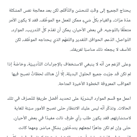
يحتاج الجميع إلى وقتٍ للتحسّن والتّأقلم، لكن بعد معالجة نفس المشكلة
عدّة مرّات، والقيام بكلّ شيءٍ ممكن للعمل مع الموظّف، فقد لا يكون الأمر
متعلّقًا بالتّوجيه. في بعض الأحيان، يمكن أن تقدّم كلّ التّدريب، الموارد،
التّواصل، الدّعم، الحوافز، التّقدير والتّفهّم الذي يحتاجه الموظّف، لكن
للأسف لا يجعله ذلك مناسبًا لفريقك.
وعلى الرّغم من أنّه لا ينبغي الاستخفاف بالإجراءات التّأديبيّة، وخاصّةً إذا
لم تكن قد جرّبت جميع الحلول البديلة، إلّا أنّ هنالك لحظاتٌ تصبح فيها
العواقب المعروفة الخطوة الأخيرة المتاحة.
اعمل مع قسم الموارد البشريّة على تحديد أفضل طريقةٍ للتّصرّف في تلك
الحالات. وتذكّر أنّه ليس عليك الانتظار حتّى تصبح الأمور سيّئة للغاية
لاستشارتهم، فقد يكون طلب رأي طرفٍ ثالث مفيدًا في بعض الأحيان،
حتّى وإن لم تكن جاهزًا لجعلهم يتدخّلون بشكلٍ مباشر. ومهما كانت