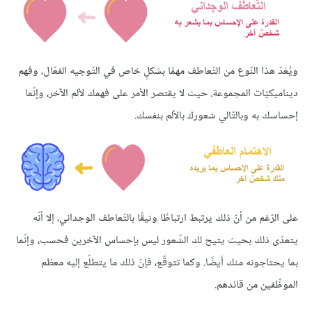
ويُعَدّ هذا النّوع من التّعاطف مهمًا بشكلٍ خاص في التّوجيه الفعّال، وفهم
ديناميكيّات المجموعة. حيث لا يقتصر الأمر على فهمك لألم الآخر، وإنّما
إحساسك به وبالتّالي شعورك بالألم بنفسك.
على الرّغم من أنّ ذلك يرتبط ارتباطًا وثيقًا بالتّعاطف الوجداني، إلا أنّه
يتعدّى ذلك بحيث يتيح لك الشّعور ليس بإحساس الآخرين فحسب، وإنّما
بما يحتاجونه منك أيضًا. وكما تتوقّع، فإنّ ذلك ما يتطلّع إليه معظم
الموظّفين من قائدهم.