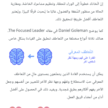
إنّ اتّخاذك خطوةً إلى الوراء للحظة، وتنظيم مشاعرك الخاصّة، ومقاربة
الحالة من منظور الشّفقة والفضول، غالبًا ما يُحدِث فرقًا كبيرًا. ويُعتَبَر
التّعاطف أفضل طريقةٍ لتحقيق ذلك.
كما يوضح Daniel Goleman في مقاله The Focused Leader،
هنالك ثلاثة أنواع مختلفة من التّعاطف تنطبق على القيادة بشكلٍ خاص.
يمكن أن يستخدم القادة الذين يتمتّعون بمستوى عالٍ من التّعاطف
المعرفي حبّ الاستطلاع وتفهّم وجهة نظر الآخر للتّعبير عن أنفسهم وجعل
الآخر يفهم أفكارهم بطرقٍ مُجدية. ويفيد ذلك في الحصول على أفضل
أداءٍ من أعضاء فريق العمل.