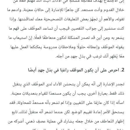
إلى الاجتماع بهدف معالجة مشكلةٍ في الأداء، أثبت أنّك مهتمٌ فعلًا من
خلال القدوم وأنت مستعد. كن جاهزًا للإشارة إلى حالاتٍ معيّنة، وادعم ما
تقوله، والأهم أن تجهّز بعض التّعليقات التّصحيحيّة معك لمناقشتها. وإذا
كنت ستشير إلى جوانب التّقصير، فيجب أن تساعد الموظّف على فهم ما
يشعر به ومن أين قد تصدر المشكلة لتكون متعاطفًا فعلًا. إنّ استيعاب ما
يقوله الموظّف وإعطائه حلولًا وملاحظاتٍ مدروسة يمكنكما العمل عليها
معًا يُظهِر أنّك ترغب في بذل جهدٍ من أجله.
2. احرص على أن يكون الموظّف راغبًا في بذل جهدٍ أيضًا
تجدر الإشارة إلى أنّه يمكن أن يتحسّن الأداء لدى الموظّف الذي يتقبّل
ذلك فقط. بعبارةٍ أخرى، يجب أن يكون مستعدًا للقيام بتعديلاتٍ معيّنة.
اسأله إذا كان عازمًا على التّغيير، وإذا لم تشعر بأنّه مستعدٌّ للمحاولة، فقد
يستحقّ الأمر إعادة تقييم الوضع. لكن عندما تشعر أنّه متقبّلٌ لذلك، تابع
إظهار التّعاطف من خلال جعله يشارك في عمليّة عصفٍ ذهني. أشركه من