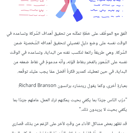
اتّفق مع الموظّف على خطّةٍ تمكّنه من تحقيق أهداف الشّركة وتساعده في
الوقت نفسه على وضع دليلٍ تفصيلي لتحقيق أهدافه الشّخصيّة ضمن
الشّركة. وهي طريقةٌ رائعة لتكسب ثقته من البداية، وتساعده في الوقت
نفسه على الشّعور بالفخر بنقاط قوّته، وأنّه مدعومٌ في نقاط ضعفه من
البداية، في حين تعطيك كمدير فكرةً أفضل عمّا يجب عليك توقّعه.
بعبارةٍ أخرى، وكما يقول ريتشارد برانسون Richard Branson:
"درّب النّاس جيّدًا بما يكفي بحيث يمكنهم ترك العمل، عاملهم جيّدًا بما
يكفي بحيث لا يريدون ذلك."
قد تظهر بعض مشاكل الأداء من وقتٍ لآخر على الرّغم من بذلك قصارى