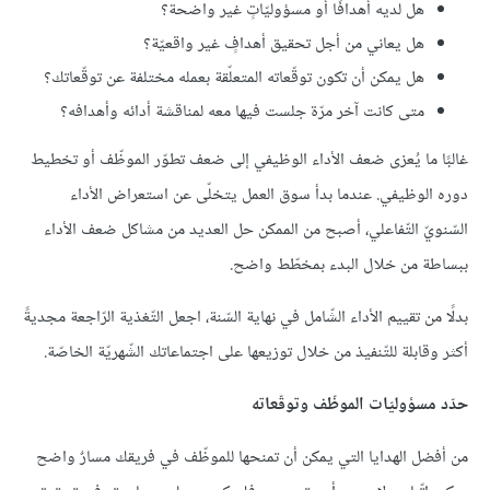
هل لديه أهدافًا أو مسؤوليّاتٍ غير واضحة؟
هل يعاني من أجل تحقيق أهدافٍ غير واقعيّة؟
هل يمكن أن تكون توقّعاته المتعلّقة بعمله مختلفة عن توقّعاتك؟
متى كانت آخر مرّة جلست فيها معه لمناقشة أدائه وأهدافه؟
غالبًا ما يُعزى ضعف الأداء الوظيفي إلى ضعف تطوّر الموظّف أو تخطيط
دوره الوظيفي. عندما بدأ سوق العمل يتخلّى عن استعراض الأداء
السّنويّ التّفاعلي، أصبح من الممكن حل العديد من مشاكل ضعف الأداء
ببساطة من خلال البدء بمخطّط واضح.
بدلًا من تقييم الأداء الشّامل في نهاية السّنة، اجعل التّغذية الرّاجعة مجديةً
أكثر وقابلة للتّنفيذ من خلال توزيعها على اجتماعاتك الشّهريّة الخاصّة.
حدّد مسؤوليّات الموظّف وتوقّعاته
من أفضل الهدايا التي يمكن أن تمنحها للموظّف في فريقك مسارٌ واضح