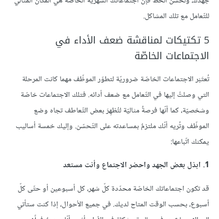
جهدك، ولحسن الحظّ فإنّ اجتماعاتك الشّهريّة الخاصّة هي المكان المثالي
للتّعامل مع تلك المشاكل.
5 تكتيكات لمناقشة ضعف الأداء في
الاجتماعات الخاصّة
تُعتَبَر الاجتماعات الخاصّة ضروريّة لتطوّر الموظّف مهما كانت المرحلة
التي وصلتً إليها في التّعامل مع ضعف أدائه. فتلك الاجتماعات خاصّة
وشخصيّة، كما أنّها فرصةٌ مثاليّة لتُظهِرَ بعض التّعاطف تجاه وضع
الموظّف وتُريه أنّك ملتزمٌ بمساعدته على التّحسّن. وإليك خمسة أساليب
يمكنك اتّباعها:
1. ابذل بعض الجهد واحضر الاجتماع وأنت مستعد
قد تكون اجتماعاتك الخاصّة محدّدة كلّ شهر، كل أسبوعين أو حتّى كلّ
أسبوع، بحسب الوقت المتاح لديك. في جميع الأحوال، إذا كنت ستأتي