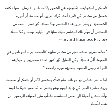
قد تكون استجابتك الطّبيعيّة هي الشّعور بالإحباط أو الانزعاج، سواءً كنت
تتعامل مع مشاكل في قدرة أحد أفراد الفريق، أو حماسه أو أموره
الشّخصيّة، ويمكن تبرير هذه المشاعر تبعًا للحالة. لكن لسوء الحظّ من
المحتمل أن تؤثّر تلك المشاعر عليك سلبًا في النّهاية، وذلك وفقًا لمجلّة
Harvard Business Review:
"كقائدٍ للفريق، عندما تعبّر عن مشاعر سلبيّةٍ كالغضب، يراك الموظّفون في
الحقيقة أقلّ فاعليّةً. وفي المقابل فإنّ كون القادة محبوبين وإظهارهم
المودّة، وليس القسوة، يعطيهم ميزةً واضحة."
إذا لم تكن تتعامل مع موظّفٍ سامٍ فعلًا، يستحقّ الأمر أن تتذكّر أنّ معظمنا
يريد مغادرة العمل في نهاية اليوم وهو يشعر أنّه قد حقّق شيئًا ذا قيمة.
وأنّنا نحتاج أحيانًا إلى بعض المساعدة للتّغلّب على العقبات للوصول إلى
هذه اللّحظة.