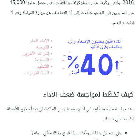
2016، والتي ركّزت على السّلوكيّات والنّتائج التي حصل عليها 15,000
من المديرين في العالم، خلُصَت إلى أنّ التّعاطف هو مهارة القيادة رقم 1
للنّجاح العام.
كيف تخطّط لمواجهة ضعف الأداء
عند دراسة حالة موظّفٍ ذي أداءٍ ضعيف، من الحكمة أن تبدأ بطرح الأسئلة
التّالية على نفسك:
هل يتحمّل هذا الموظّف عبئًا فوق طاقته في عمله؟