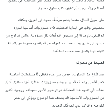
يمكنه اتّباعه. لا يجب أن يقتصر هدفك كمدير على مساعدته في تحقيق
أهدافه، وإنّما يجب أن تطوّره كفرد بطرقٍ مجدية.
على سبيل المثال، عندما ينضمّ موظّفٌ جديد إلى الفريق، يمكنك
تخصيص وقتٍ في البداية لتخطيط 5-8 مسؤوليّات أساسيّة لدوره
الوظيفي، بالإضافة إلى مستوى التّوقّعات لكلّ مسؤوليّة، والتي تتراوح من
مبتدئ إلى خبير، وذلك حسب ما تعرفه عن قدراته ومجموعة مهاراته، ثمّ
تقابله لتبدأ بالعمل معه حسب المخطّط.
نصيحة من محترف
عند اتّباع هذا الأسلوب، احرص على عدم تخطّي 8 مسؤوليّاتٍ أساسيّة
كحدٍ أقصى. رغم أنّه قد يبدو وضع مسؤوليّاتٍ إضافيّة أمرًا منطقيًا، إلّا أنّ
هدفك في تقديم هذا المخطّط هو توضيح الأمور للموظّف. ووجود الكثير
من المسؤوليّات الأساسيّة قد يضعف هذا الوضوح ويؤدّي إلى نقص
التّوجيه والتّركيز لدى الموظّف الجديد.