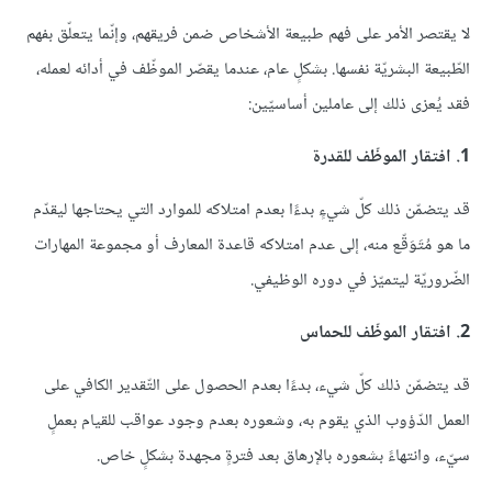
لا يقتصر الأمر على فهم طبيعة الأشخاص ضمن فريقهم، وإنّما يتعلّق بفهم
الطّبيعة البشريّة نفسها. بشكلٍ عام، عندما يقصّر الموظّف في أدائه لعمله،
فقد يُعزى ذلك إلى عاملين أساسيّين:
1. افتقار الموظّف للقدرة
قد يتضمّن ذلك كلّ شيءٍ بدءًا بعدم امتلاكه للموارد التي يحتاجها ليقدّم
ما هو مُتَوَقّع منه، إلى عدم امتلاكه قاعدة المعارف أو مجموعة المهارات
الضّروريّة ليتميّز في دوره الوظيفي.
2. افتقار الموظّف للحماس
قد يتضمّن ذلك كلّ شيء، بدءًا بعدم الحصول على التّقدير الكافي على
العمل الدّؤوب الذي يقوم به، وشعوره بعدم وجود عواقب للقيام بعملٍ
سيّء، وانتهاءً بشعوره بالإرهاق بعد فترةٍ مجهدة بشكلٍ خاص.