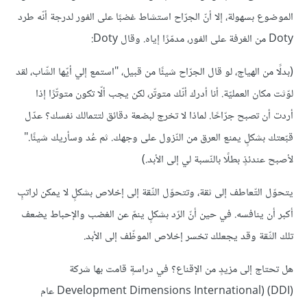
الموضوع بسهولة، إلا أنّ الجرّاح استشاط غضبًا على الفور لدرجة أنّه طرد
Doty من الغرفة على الفور، مدمّرًا إياه. وقال Doty:
(بدلًا من الهياج، لو قال الجرّاح شيئًا من قبيل، "استمع إلي أيّها الشّاب، لقد
لوّثت مكان العمليّة. أنا أدرك أنّك متوتّر، لكن يجب ألّا تكون متوتّرًا إذا
أردت أن تصبح جرّاحًا. لماذا لا تخرج لبضعة دقائق لتتمالك نفسك؟ عدّل
قبّعتك بشكلٍ يمنع العرق من النّزول على وجهك. ثم عُد وسأريك شيئًا."
لأصبح عندئذٍ بطلًا بالنّسبة لي إلى الأبد.)
يتحوّل التّعاطف إلى ثقة، وتتحوّل الثّقة إلى إخلاص بشكلٍ لا يمكن لراتبٍ
أكبر أن ينافسه. في حين أنّ الرّد بشكلٍ ينمّ عن الغضب والإحباط يضعف
تلك الثّقة وقد يجعلك تخسر إخلاص الموظّف إلى الأبد.
هل تحتاج إلى مزيدٍ من الإقناع؟ في دراسةٍ قامت بها شركة
Development Dimensions International) (DDI) عام