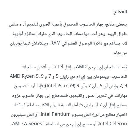
المعالج
يحظى معالج جهاز الحاسوب المحمول بأهمية قصوى لتقديم أداء سلس
طوال اليوم، وهو أحد مواصفات الحاسوب الذي عليك إعطاؤه أولوية،
لأنه يتناغم مع ذاكرة الوصول العشوائي RAM، ويتكاملان فيما يؤديان
من مهام.
يُعَد المعالجان إي إم دي AMD و إنتل Intel من أفضل معالجات
الحاسوب، ويتنوعان بين إي إم دي رايزن 5 و 7 و 9 AMD Ryzen 5,
7, 9 وإنتل آي 5 وآي 7 وآي 9 (Intel i5, i7, i9)؛ فإذا أردت تسويق
مهاراتك في تحرير الصور والفيديو، فستحتاج إلى جهاز حاسوب مزود
بمعالج إنتل آي 7 أو رايزن 5؛ أما بالنسبة للمهام الأكثر بساطة، فيمكنك
اختيار معالج من نوع إنتل بنتيوم Intel Pentium، أو إنتل سيليرون
Intel Celeron، أو معالج إي إم دي من السلسلة أ AMD A-Series.