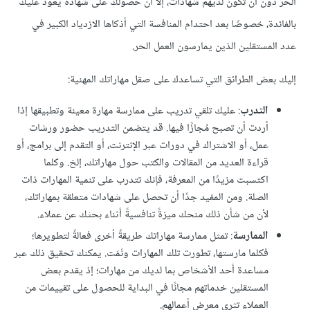
الحر دون أن تكون لديهم شهادات، إلا أن حصولك على شهادة يعود عليك
بالفائدة، خصوصًا بعد احتدام المنافسة التي أذكاها الازدياد الكبير في
عدد المستقلين الذين يمارسون العمل الحر.
إليك بعض الطرائق التي تساعدك على صقل مهاراتك المهنية:
التدرب
: عليك تلقي تدريب على ممارسة مهارة معينة وتطبيقها إذا
أردت أن تصبح مُجازًا فيها. قد يتضمن التدريب حضور ورشات
عمل، أو الاشتراك في دورات عبر الإنترنت، أو التقدم إلى برامج، أو
قراءة العديد من المقالات والكتب حول مهاراتك، إلخ. وكلما
اكتسبت مزيدًا من المعرفة، فإنك تتدرب على تنمية المهارات ذات
الصلة. ومن المفيد جدًا أن تحصل على شهادات متعلقة بمهاراتك،
لأن من شأن ذلك منحك ميزةً تنافسيةً أثناء بحثك عن عملاء.
الممارسة
: تمثل ممارسة مهاراتك طريقةً أخرى فعالةً لتطويرها؛
فكلما مارستها، تطورت تلك المهارات ونَمَت. يمكنك تحقيق ذلك عبر
مساعدة أحد الأشخاص بما لديك من مهارات؛ إذ يقدم بعض
المستقلين خدماتهم مجانًا في البداية للحصول على تقييمات من
العملاء تثري معرض أعمالهم.