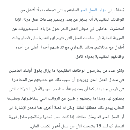
يُضاف إلى
مزايا العمل الحر
السابقة، والتي تجعله بديلًا أفضل من
الوظائف التقليدية، أنه ينجَز عن بعد، ويتميز بساعات عمل مرنة. فإذا
استشرتَ العاملين في مجال العمل الحر حول مزاياه، فسيخبرونك عن
المرونة العالية في ساعات العمل التي تتيح لهم القدرة على قضاء وقت
أطول مع عائلاتهم، وذلك بالتوازي مع تقاضيهم أجورًا أعلى من أجور
وظائفهم التقليدية بدوام كامل.
ولكن عدد من يمارسون الوظائف التقليدية ما يزال يفوق أولئك العاملين
في مجال العمل الحر، ويرجَح أن سبب ذلك هو خشيتهم من المخاطرة
في فرص جديدة، كما أن بعضهم تقلّدَ مناصب مرموقةً في الشركات التي
يعملون لها، وهذا ما يجعلهم راضين عن الرواتب التي يتقاضونها. وبطبيعة
الحال، يبدو ذلك منطقيًا تمامًا، ولكن له قصة أخرى. هنا تجدر الإشارة إلى
أن العمل الحر قد يمثّل ضالتك إذا كنت ممن فقدوا وظائفهم خلال ذروة
انتشار كوفيد 19 وتبحث الآن عن سبل أخرى لكسب المال.