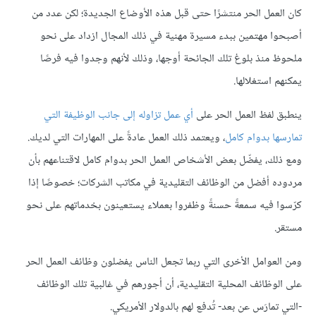
كان العمل الحر منتشرًا حتى قبل هذه اﻷوضاع الجديدة؛ لكن عدد من
أصبحوا مهتمين ببدء مسيرة مهنية في ذلك المجال ازداد على نحو
ملحوظ منذ بلوغ تلك الجائحة أوجها، وذلك لأنهم وجدوا فيه فرصًا
يمكنهم استغلالها.
ينطبق لفظ العمل الحر على
أي عمل تزاوله إلى جانب الوظيفة التي
تمارسها بدوام كامل
، ويعتمد ذلك العمل عادةً على المهارات التي لديك.
ومع ذلك، يفضّل بعض الأشخاص العمل الحر بدوام كامل لاقتناعهم بأن
مردوده أفضل من الوظائف التقليدية في مكاتب الشركات؛ خصوصًا إذا
كرّسوا فيه سمعةً حسنةً وظفروا بعملاء يستعينون بخدماتهم على نحو
مستقر.
ومن العوامل الأخرى التي ربما تجعل الناس يفضلون وظائف العمل الحر
على الوظائف المحلية التقليدية، أن أجورهم في غالبية تلك الوظائف
-التي تمارَس عن بعد- تُدفع لهم بالدولار الأمريكي.