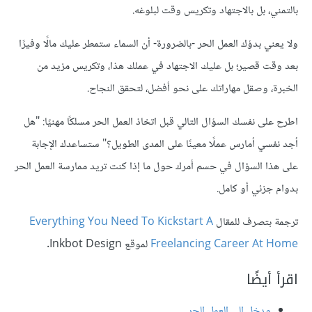
بالتمني، بل بالاجتهاد وتكريس وقت لبلوغه.
ولا يعني بدؤك العمل الحر -بالضرورة- أن السماء ستمطر عليك مالًا وفيرًا
بعد وقت قصير؛ بل عليك الاجتهاد في عملك هذا، وتكريس مزيد من
الخبرة، وصقل مهاراتك على نحو أفضل، لتحقق النجاح.
اطرح على نفسك السؤال التالي قبل اتخاذ العمل الحر مسلكًا مهنيًا: "هل
أجد نفسي أمارس عملًا معينًا على المدى الطويل؟" ستساعدك الإجابة
على هذا السؤال في حسم أمرك حول ما إذا كنت تريد ممارسة العمل الحر
بدوام جزئي أو كامل.
ترجمة بتصرف للمقال
Everything You Need To Kickstart A
Freelancing Career At Home
لموقع Inkbot Design.
اقرأ أيضًا
مدخل إلى العمل الحر