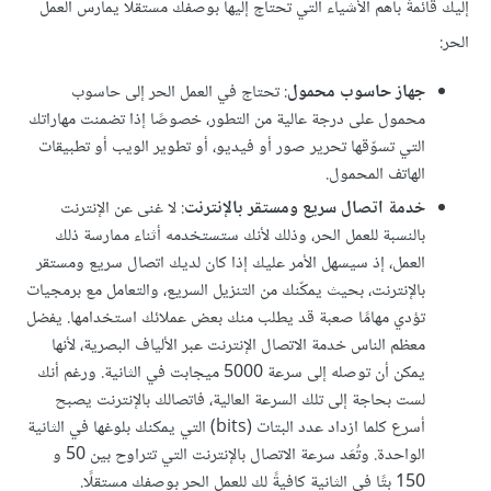
إليك قائمةً بأهم الأشياء التي تحتاج إليها بوصفك مستقلًا يمارس العمل
الحر:
جهاز حاسوب محمول
: تحتاج في العمل الحر إلى حاسوب
محمول على درجة عالية من التطور، خصوصًا إذا تضمنت مهاراتك
التي تسوّقها تحرير صور أو فيديو، أو تطوير الويب أو تطبيقات
الهاتف المحمول.
خدمة اتصال سريع ومستقر بالإنترنت
: لا غنى عن الإنترنت
بالنسبة للعمل الحر، وذلك لأنك ستستخدمه أثناء ممارسة ذلك
العمل، إذ سيسهل الأمر عليك إذا كان لديك اتصال سريع ومستقر
بالإنترنت، بحيث يمكّنك من التنزيل السريع، والتعامل مع برمجيات
تؤدي مهامًا صعبة قد يطلب منك بعض عملائك استخدامها. يفضل
معظم الناس خدمة الاتصال الإنترنت عبر الألياف البصرية، لأنها
يمكن أن توصله إلى سرعة 5000 ميجابت في الثانية. ورغم أنك
لست بحاجة إلى تلك السرعة العالية، فاتصالك بالإنترنت يصبح
أسرع كلما ازداد عدد البتات (bits) التي يمكنك بلوغها في الثانية
الواحدة. وتُعَد سرعة الاتصال بالإنترنت التي تتراوح بين 50 و
150 بتًا في الثانية كافيةً لك للعمل الحر بوصفك مستقلًا.