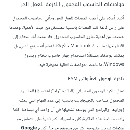
مواصفات الحاسوب المحمول اللازمة للعمل الحر
أكدنا أعلاه على أهمية المعدات للعمل الحر، ويأتي الحاسوب المحمول
على رأس قائمة تلك المعدات بالنسبة للمستقل من حيث الأهمية. وعندما
نتحدث عن أهمية تطور الحاسوب المحمول، فلا نقصد أنك تحتاج إلى
اقتناء جهاز ماك بوك Macbook حالًا؛ فكلنا نعلم أنه مرتفع الثمن، بل
يمكنك بوصفك مستقلًا استخدام جهاز حاسوب بنظام ويندوز
Windows، ما دامت المواصفات التالية متوفرة فيه:
ذاكرة الوصول العشوائي RAM
تمثل ذاكرة الوصول العشوائي (الذاكرة "رام"؛ اختصارًا) للحاسوب
المحمول مساحته بالجيجابايت بالنسبة إلى عدد المهام التي يمكنه
إجراؤها، والبرامج التي بوسعه تشغيلها في آن واحد. أي ببساطة، كلما
زادت مساحة هذه الذاكرة، كان حاسوبك أكثر قدرةً على التعامل مع
علامات تبويب مفتوحة أكثر من متصفح
جوجل كروم Google