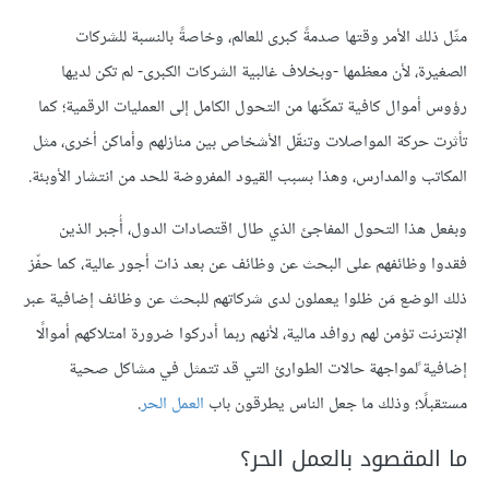
مثّل ذلك الأمر وقتها صدمةً كبرى للعالم، وخاصةً بالنسبة للشركات
الصغيرة، لأن معظمها -وبخلاف غالبية الشركات الكبرى- لم تكن لديها
رؤوس أموال كافية تمكّنها من التحول الكامل إلى العمليات الرقمية؛ كما
تأثرت حركة المواصلات وتنقّل الأشخاص بين منازلهم وأماكن أخرى، مثل
المكاتب والمدارس، وهذا بسبب القيود المفروضة للحد من انتشار اﻷوبئة.
وبفعل هذا التحول المفاجئ الذي طال اقتصادات الدول، أُجبر الذين
فقدوا وظائفهم على البحث عن وظائف عن بعد ذات أجور عالية، كما حفّز
ذلك الوضع مَن ظلوا يعملون لدى شركاتهم للبحث عن وظائف إضافية عبر
الإنترنت تؤمن لهم روافد مالية، لأنهم ربما أدركوا ضرورة امتلاكهم أموالًا
إضافية ًلمواجهة حالات الطوارئ التي قد تتمثل في مشاكل صحية
مستقبلًا؛ وذلك ما جعل الناس يطرقون باب
العمل الحر
.
ما المقصود بالعمل الحر؟