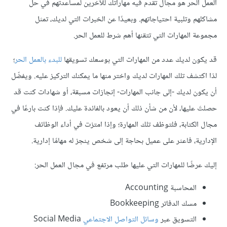
العمل الحر هو مجال تقدم فيه مهاراتك للآخرين لمساعدتهم في حل
مشاكلهم وتلبية احتياجاتهم. وبعيدًا عن الخبرات التي لديك، تمثل
مجموعة المهارات التي تتقنها أهم شرط للعمل الحر.
قد يكون لديك عدد من المهارات التي بوسعك تسويقها
للبدء بالعمل الحر
؛
لذا اكتشف تلك المهارات لديك واختر منها ما يمكنك التركيز عليه. ويفضّل
أن يكون لديك -إلى جانب المهارات- إنجازات مسبقة، أو شهادات كنت قد
حصلتَ عليها، لأن من شأن ذلك أن يعود بالفائدة عليك. فإذا كنت بارعًا في
مجال الكتابة، فلتوظف تلك المهارة؛ وإذا امتزت في أداء الوظائف
الإدارية، فاعثر على عميل بحاجة إلى شخص ينجز له مهامًا إدارية.
إليك عرضًا للمهارات التي عليها طلب مرتفع في مجال العمل الحر:
المحاسبة Accounting
مسك الدفاتر Bookkeeping
التسويق عبر
وسائل التواصل الاجتماعي
Social Media