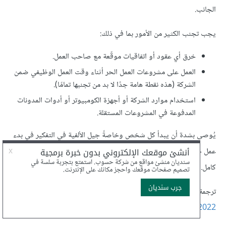
الجانب.
يجب تجنب الكثير من الأمور بما في ذلك:
خرق أي عقود أو اتفاقيات موقّعة مع صاحب العمل.
العمل على مشروعات العمل الحر أثناء وقت العمل الوظيفي ضمن
الشركة (هذه نقطة هامة جدًا لا بد من تجنبها تمامًا).
استخدام موارد الشركة أو أجهزة الكومبيوتر أو أدوات المدونات
المدفوعة في المشروعات المستقلة.
يُوصى بشدة أن يبدأ كل شخص وخاصةً جيل الألفية في التفكير في بدء
عمل حر أو الانتقال إلى أن يصبح استشاريًا، وذلك إلى جانب عمله بدوام
كامل.
ترجمة –بتصرّف- للمقال
How to Start a Freelancing Business
in 2022
للكاتب Ryan Robinson.