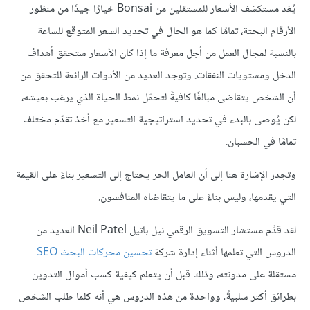
يُعَد مستكشف الأسعار للمستقلين من Bonsai خيارًا جيدًا من منظور
الأرقام البحتة، تمامًا كما هو الحال في تحديد السعر المتوقع للساعة
بالنسبة لمجال العمل من أجل معرفة ما إذا كان الأسعار ستحقق أهداف
الدخل ومستويات النفقات. وتوجد العديد من الأدوات الرائعة للتحقق من
أن الشخص يتقاضى مبالغًا كافيةً لتحمّل نمط الحياة الذي يرغب بعيشه،
لكن يُوصى بالبدء في تحديد استراتيجية التسعير مع أخذ تقدّم مختلف
تمامًا في الحسبان.
وتجدر الإشارة هنا إلى أن العامل الحر يحتاج إلى التسعير بناءً على القيمة
التي يقدمها، وليس بناءً على ما يتقاضاه المنافسون.
لقد قدَّم مستشار التسويق الرقمي نيل باتيل Neil Patel العديد من
الدروس التي تعلمها أثناء إدارة شركة
تحسين محركات البحث SEO
مستقلة على مدونته، وذلك قبل أن يتعلم كيفية كسب أموال التدوين
بطرائق أكثر سلبيةً، وواحدة من هذه الدروس هي أنه كلما طلب الشخص