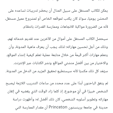
يمكن للكاتب المستقل على سبيل المثال أن يحضَر تدريبات تساعده على
التحسّن يوميًا، سواءً كان يكتب لموقعه الخاص أو لمشروع عميل مستقل،
لأنه من الضرورة مواكبة الاتجاهات وممارسة القدرات بانتظام.
سيحصل الكاتب المستقل على أموال من الآخرين عند تقديم خدماته لهم،
وذلك من أجل تحسين مهاراته؛ لذلك يجب أن يعرف ماهية المدونة، وأن
يتعلم مهارات أكثر قيمةً من خلال متابعة عملية تعلم كيفية إنشاء الموقع،
والاختيار من بين أفضل منشئي المواقع ونشر الكتابات عبر الإنترنت.
سيُعَد كل ذلك مكسبًا لأنه سيستطيع تحقيق المزيد من الدخل من المدونة.
لم يتفق الباحثون أبدًا على عدد محدد من ساعات التدريب اللازمة ليصبح
الشخص خبيرًا في أيّ موضوع، إذ كلما زاد الوقت الذي يقضيه في إتقان
مهاراته وتطوير أسلوبه الشخصي، كان ذلك أفضل له؛ وأظهرت دراسة
حديثة في جامعة برينستون Princeton أن مقدار الممارسة التي