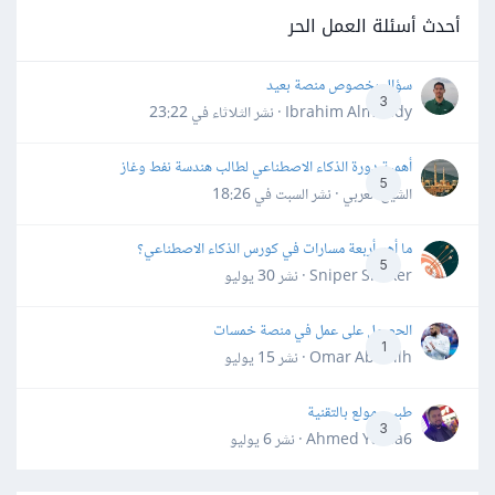
أحدث أسئلة العمل الحر
سؤال بخصوص منصة بعيد
3
Ibrahim Almahdy · نشر
الثلاثاء في 23:22
أهمية دورة الذكاء الاصطناعي لطالب هندسة نفط وغاز
5
الشيخ العربي · نشر
السبت في 18:26
ما أهم أربعة مسارات في كورس الذكاء الاصطناعي؟
5
Sniper Shaker · نشر
30 يوليو
الحصول على عمل في منصة خمسات
1
Omar Abdallh · نشر
15 يوليو
طبيب مولع بالتقنية
3
Ahmed Yahia6 · نشر
6 يوليو