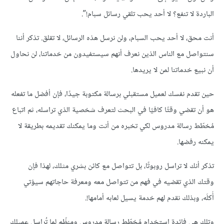
الباردة ﻻ تنفع؟ ﻻ أحد يحب تلقي رسائل سبام!”.
أنت محق، ﻻ أحد يحب السبام، ولن نرسل هذه الرسائل، ﻻ تقلق. تذكر أننا
سنتواصل مع الناس الذين نعرف أنهم سيستفيدون من خدماتنا، لن نحاول
أن نبيع خدماتنا لمن ﻻ يريدها.
حين تقدم نفسك لعميل مستقبلي برسالة مكتوبة جيدًا، فإن أفضل ما تفعله
هو أن تقضي وقتًا كافيًا في البحث لتعرف شخصية الذي تراسله، ثم اتباع
مُخطّط رسالة مدروس لكي تخبره من أنت وما يمكنك تقديمه بطريقة ﻻ
يمكنه رفضها.
تذكر أنك ﻻ تراسل روبوتًا، بل تتواصل مع كائن بشري مثلك، لهذا فإن
وقتك الذي تقضيه في فهم من تتواصل معه ومعرفة حاجاتهم سيؤتي
أُكلَه، وبذلك نقدم لهم خدمة يسيل لعابه أمامها!.
وتلك هي فائدة استخدام مُخطّط رسالة مدروس ومنظّم لما تُراسل عميلك