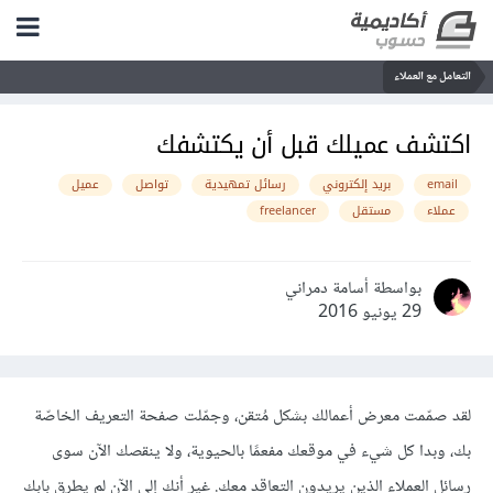
التعامل مع العملاء
اكتشف عميلك قبل أن يكتشفك
email
بريد إلكتروني
رسائل تمهيدية
تواصل
عميل
عملاء
مستقل
freelancer
بواسطة أسامة دمراني
29 يونيو 2016
لقد صمّمت معرض أعمالك بشكل مُتقن، وجمّلت صفحة التعريف الخاصّة
بك، وبدا كل شيء في موقعك مفعمًا بالحيوية، وﻻ ينقصك اﻵن سوى
رسائل العملاء الذين يريدون التعاقد معك. غير أنك إلى الآن لم يطرق بابك