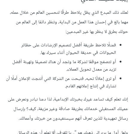
لعلك ذلك المبدع الذي يظل يلاحظ طرقًا لتحسين العالم من خلال عمله،
مهما بالغ في إحسان هذا العمل من البداية، وتنظر دائمًا إلى العالم من
حولك بطرق ﻻ ينظر بها غير المبدعين:
فمثلًا تلاحظ طريقة أفضل لتصميم الإرشادات على حظائر
الحيوانات في حديقة الحيوان أثناء سيرك بها.
أو تتصفح موقعًا لشركة ما وتجد أن هناك تصميمًا وتهيئة أفضل
تزيد من معدل تحويل العملاء.
أو ترى إعلانًا تحبه، فتبحث عن الشركة التي أنتجت اﻹعلان أملًا أن
تشارك في إنتاج إعلانهم القادم.
إنك تعلم كيف تساعد غيرك بخبرتك الإبداعية، لذا دعنا نبادر ونعرض على
عميلك المستقبلي خدماتك بطريقة صادقة وغير مزيفة، كيف؟ بإرسال
رسائل تمهيدية للذين تعرف أنهم سيستفيدون من خبرتك وأعمالك.
ولعل أول ما يرد إلى ذهنك هو ".. يا للقرف، أﻻ تعلم أن هذه الرسائل