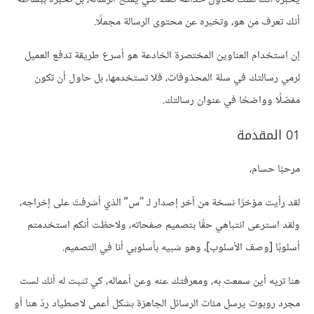
إني أعدك بالمحافظة على نفس أسلوبك في التصميم، كما أني أعمل
أنك تعرف من هو، وتخبره عن محتوى الرسالة مجملًا.
بسرعة بالمناسبة، لهذا لن يشكّل أي موعد تسليم مهما بدا غير
إن استخدام العناوين المختصرة الخادعة هو أسرع طريقة تدفع العميل
منطقيّ مشكلة لدي. إضافةً إلى أني أعرض عادة عدة نسخ مختلفة
لرمي رسالتك في سلة المحذوفات، فلا تستخدمها، بل حاول أن تكون
من العمل على العميل لكي يطَّلع عليها ويختار من بينها ما يناسبه.
مفصّلًا وواضحًا في عنوان رسالتك.
01 المقدمة
[04 الخُطَّاف]
مرحبًا حسام،
يمكننا مناقشة التفاصيل بكل تأكيد، لكني أردت أن أعرف في
لقد رأيت مؤخرًا نسخة من آخر إصدار لـ "س” الذي أشرفتَ على إخراجه،
البداية ما إذا كنت مهتمًّا أم ﻻ.
ولقد استرعى انتباهي حقًا بتصميم صفحاته، وﻻحظت أنكم استخدمتم
أسلوبًا [وصف الأسلوب]، وهو شبيه بأسلوبي أنا في التصميم.
[05 الدّعوة إلى الإجراء]
هنا تريه أين سمعت به، ومعرفتك عنه وعن أعماله، كي تثبت له أنك لست
مجرد روبوت يرسل مئات الرسائل الجاهزة بشكل أعمى ﻻصطياد ردّ هنا أو
وإذا كنت مهتمًّا بالفعل، هل تسمح لي أن أرسل إليك بعض اﻷفكار