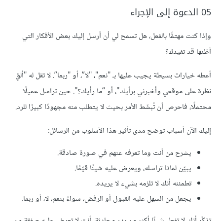
05 الدعوة إلى الإجراء
وإذا كنت مهتمًّا بالفعل، هل تسمح لي أن أرسل إليك بعض اﻷفكار التي
أظنها قد تفيدك؟
أعطه خيارات بسيطة يجيب عليها بـ "نعم"، "ﻻ”، أو "ربما”. ﻻ تقل له "ألقِ
نظرة على موقعي وأخبرني برأيك"، أو “ما رأيك؟". حين تراسل عميلًا
محتملًا، فاحرص أن تُبسِّط اﻷمر بحيث ﻻ يتطلب منه مجهودًا كبيرًا للرد.
إليك الآن أسباب توضح مدى تأثير هذا اﻷسلوب من الرسائل:
يشرح من أنت وما تعرفه عنهم في صورة صادقة.
يبيّن لماذا تراسله، ويعرض عليه شيئًا قيّمًا.
تطمئنه أنك ﻻ تلزمه بشيء ﻻ يريده.
يجعل من السهل عليه القبول أو الرفض، سواءً بنعم، ﻻ، أو ربما.
تذكّر أنك ﻻ تفعل شيئًا أكثر من بدء محادثة، أنت ﻻ تعرض عليه صفقة من