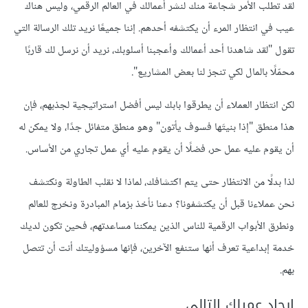
لقد تطلب الأمر شجاعة منك لنشر أعمالك في العالم الرقمي، وليس هناك
عيب في انتظار المرء أن يكتشفه أحدهم. إننا جميعًا نريد تلك الرسالة التي
تقول "لقد شاهدنا أحد أعمالك وأعجبنا أسلوبك، نريد أن نرسل لك قاربًا
محمّلًا بالمال لكي تنجز لنا بعض المشاريع".
لكن انتظار العملاء أن يطرقوا بابك ليس أفضل استراتيجية لجذبهم، فإن
هذا منطق "إذا بنيتَها فسوف يأتون" وهو منطق متفائل جدًا، ولا يمكن له
أن يقوم عليه عمل حر، فضلًا أن يقوم عليه أي عمل تجاري من اﻷساس.
لذا بدلًا من الانتظار حتى يتم اكتشافك، لماذا ﻻ نقلب الطاولة ونكتشف
نحن عملاءنا قبل أن يكتشفونا؟ دعنا نأخذ بزمام المبادرة ونخرج للعالم
ونطرق اﻷبواب الرقمية للناس الذين يمكننا مساعدتهم، فحين تكون لديك
خدمة إبداعية تعرف أنها ستنفع اﻵخرين، فإنها مسؤوليتك أنت أن تتصل
بهم.
إيجاد عميلك التالي