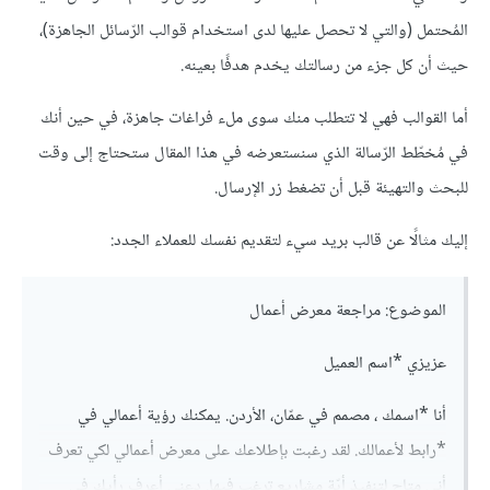
المُحتمل (والتي ﻻ تحصل عليها لدى استخدام قوالب الرّسائل الجاهزة)،
حيث أن كل جزء من رسالتك يخدم هدفًا بعينه.
أما القوالب فهي ﻻ تتطلب منك سوى ملء فراغات جاهزة، في حين أنك
في مُخطّط الرّسالة الذي سنستعرضه في هذا المقال ستحتاج إلى وقت
للبحث والتهيئة قبل أن تضغط زر اﻹرسال.
إليك مثالًا عن قالب بريد سيء لتقديم نفسك للعملاء الجدد:
الموضوع: مراجعة معرض أعمال
عزيزي *اسم العميل
أنا *اسمك ، مصمم في عمّان، الأردن. يمكنك رؤية أعمالي في
*رابط ﻷعمالك. لقد رغبت بإطلاعك على معرض أعمالي لكي تعرف
أني متاح لتنفيذ أيّة مشاريع ترغب فيها. دعني أعرف رأيك في