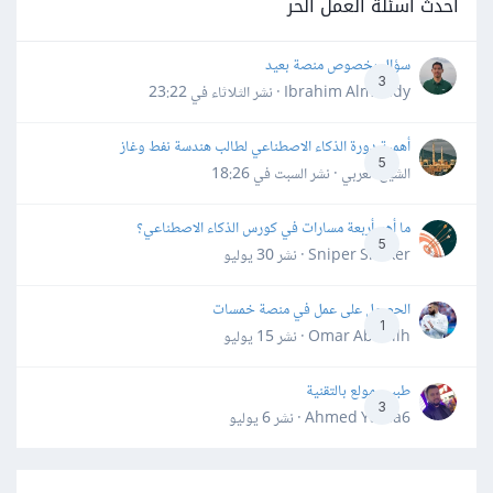
أحدث أسئلة العمل الحر
سؤال بخصوص منصة بعيد
3
Ibrahim Almahdy · نشر
الثلاثاء في 23:22
أهمية دورة الذكاء الاصطناعي لطالب هندسة نفط وغاز
5
الشيخ العربي · نشر
السبت في 18:26
ما أهم أربعة مسارات في كورس الذكاء الاصطناعي؟
5
Sniper Shaker · نشر
30 يوليو
الحصول على عمل في منصة خمسات
1
Omar Abdallh · نشر
15 يوليو
طبيب مولع بالتقنية
3
Ahmed Yahia6 · نشر
6 يوليو