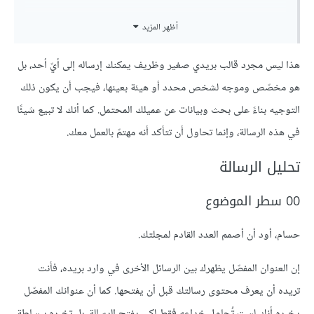
لقد رأيت مؤخرًا نسخة من آخر إصدار لـ "س” الذي أشرفتَ على
أظهر المزيد
إخراجه، ولقد استرعى انتباهي حقًا بتصميم صفحاته، وﻻحظت أنكم
استخدمتم أسلوبًا [وصف الأسلوب هنا] ، وهو شبيه بأسلوبي أنا
هذا ليس مجرد قالب بريدي صغير وظريف يمكنك إرساله إلى أيّ أحد، بل
في التصميم.
هو مخصّص وموجه لشخص محدد أو هيئة بعينها، فيجب أن يكون ذلك
التوجيه بناءً على بحث وبيانات عن عميلك المحتمل. كما أنك ﻻ تبيع شيئًا
في هذه الرسالة، وإنما تحاول أن تتأكد أنه مهتمّ بالعمل معك.
[02 العرض]
تحليل الرسالة
لقد عملت كمصمم لمدة خمس سنوات، عملت خلالها على مشاريع
00 سطر الموضوع
مثل "س"، "ص"، و"ع". وسيكون من الرائع أن أحظى بتصميم مقال
في عددكم القادم. دعني أريك بعضًا من آخر أعمالي *رابط.
حسام، أود أن أصمم العدد القادم لمجلتك.
إن العنوان المفصّل يظهرك بين الرسائل اﻷخرى في وارد بريده، فأنت
تريده أن يعرف محتوى رسالتك قبل أن يفتحها. كما أن عنوانك المفصّل
[03 الفائدة]
يخبره أنك لست تُحاول خداعه فقط لكي يفتح الرسالة، بل تخبره ببساطة