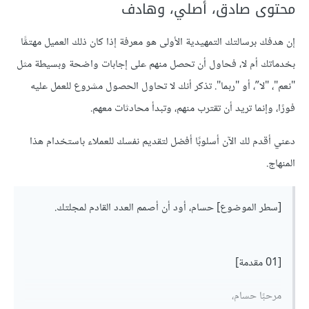
محتوى صادق، أصلي، وهادف
إن هدفك برسالتك التمهيدية الأولى هو معرفة إذا كان ذلك العميل مهتمًّا
بخدماتك أم ﻻ، فحاول أن تحصل منهم على إجابات واضحة وبسيطة مثل
"نعم"، "ﻻ”، أو "ربما". تذكر أنك ﻻ تحاول الحصول مشروع للعمل عليه
فورًا، وإنما تريد أن تقترب منهم، وتبدأ محادثات معهم.
دعني أقدم لك الآن أسلوبًا أفضل لتقديم نفسك للعملاء باستخدام هذا
المنهاج.
[سطر الموضوع] حسام، أود أن أصمم العدد القادم لمجلتك.
[01 مقدمة]
مرحبًا حسام،