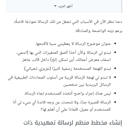
أظهر المزيد
اﻷمر!.
تحياتي،
دعنا ننظر اﻵن في اﻷسباب التي تجعل من تلك الرسالة نموذجًا فاشلًا،
برغم نيّته الواضحة والصادقة:
*اسمك
عنوان موضوع الرسالة ﻻ يعطيني سببًا ﻷفتحها.
تبدو لي الرسالة وكأن أحدًا ألصق المتغيرات التي بها (اسمي،
اسمك، معرض أعمالك، أين تسكن، إلخ) داخل قالب جاهز.
تبدو اللهجة المستخدمة رسمية كثيرًا (عزيزي، تحياتي).
ﻻ تبدو لي لهجة الرّسالة قريبة من أسلوب المحادثات الطبيعية في
الرسائل البريدية بين شخصين.
ليس هناك إجراء واضح أتخذه كمستخدم تجاه الرسالة.
الرسالة قصيرة جدًا، وﻻ تتحدث عن وجه فائدة أي شيء لي أنا
كمستخدم أو عميل، فلماذا علي أن أهتّم لها؟
إنشاء مخطط منظم لرسالة تمهيدية ذات