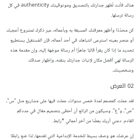
هناك، فأنت تُظهر جدارتك بالتصديق وموثوقيتك authenticity في كل
التي أظنها قد تفيدك؟
رسالة ترسلها.
كن محدّدًا وأظهر معرفتك المسبقة به وبأعماله، عبر ذكرك لمشروع أعجبك
أو عنصر بعينه استرعى انتباهك في أحد أعماله، فإن المُستقبِل يستطيع
تحديد ما إذا كان يقرأ قالبًا جاهزًا أم رسالة موجّهة إليه، وإن مقدمة هذه
الرسالة لهي أفضل مكان لإثبات جدارتك بثقته، وإظهار صدقك
وشخصيتك.
02 العرض
لقد عملت كمصمم لمدة خمس سنوات، عملت فيها على مشاريع مثل "س"،
"ص"، و"ع". وسيكون من الرائع أن أحظى بتصميم مقال في عددكم
القادم. دعني أريك بعضًا من آخر أعمالي *رابط.
إن عرضك هو وصف بسيط للخدمة اﻹبداعية التي تقدمها، لذا ضع رابطًا