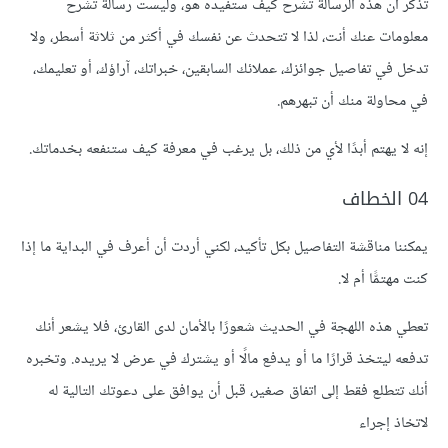
تذكّر أن هذه الرسالة تشرح كيف ستفيده هو، وليست رسالة تشرح
معلومات عنك أنت، لذا ﻻ تتحدث عن نفسك في أكثر من ثلاثة أسطر، وﻻ
تدخل في تفاصيل جوائزك، عملائك السابقين، خبراتك، آراؤك، أو تعليمك،
في محاولة منك أن تبهرهم.
إنه ﻻ يهتم أبدًا لأي من ذلك، بل يرغب في معرفة كيف ستنفعه بخدماتك.
04 الخطاف
يمكننا مناقشة التفاصيل بكل تأكيد، لكني أردت أن أعرف في البداية ما إذا
كنت مهتمًّا أم ﻻ.
تعطي هذه اللهجة في الحديث شعورًا باﻷمان لدى القارئ، فلا يشعر أنك
تدفعه ليتخذ قرارًا ما أو يدفع مالًا أو يشترك في عرض ﻻ يريده. وتخبره
أنك تتطلع فقط إلى اتفاق صغير، قبل أن يوافق على دعوتك التالية له
لاتخاذ إجراء