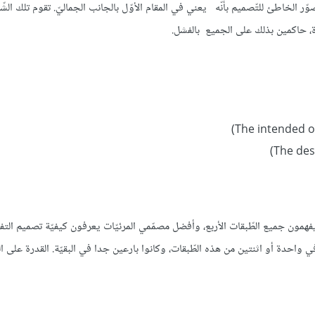
صوّر الخاطئ للتّصميم بأنّه يعني في المقام اﻷوّل بالجانب الجماليّ. تقوم تلك الش
ة، حاكمين بذلك على الجميع بالفشل.
ن يفهمون جميع الطّبقات اﻷربع، وأفضل مصمّمي المرئيّات يعرفون كيفيّة تصميم الت
 واحدة أو اثنتين من هذه الطّبقات، وكانوا بارعين جدا في البقيّة. القدرة على 