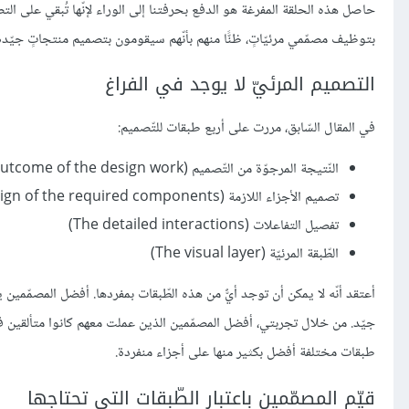
حاصل هذه الحلقة المفرغة هو الدفع بحرفتنا إلى الوراء لإنّها تُبقي على الت
بتوظيف مصمّمي مرئيّاتٍ، ظنًّا منهم بأنّهم سيقومون بتصميم منتجاتٍ جيّد
التصميم المرئيّ لا يوجد في الفراغ
في المقال السّابق، مررت على أربع طبقات للتّصميم:
النّتيجة المرجوّة من التّصميم (The intended outcome of the design work)
تصميم اﻷجزاء اللازمة (The design of the required components)
تفصيل التفاعلات (The detailed interactions)
الطّبقة المرئيّة (The visual layer)
أعتقد أنّه لا يمكن أن توجد أيٌّ من هذه الطّبقات بمفردها. أفضل المصمّمي
جيّد. من خلال تجربتي، أفضل المصمّمين الذين عملت معهم كانوا متألقين في
طبقات مختلفة أفضل بكثير منها على أجزاء منفردة.
قيّم المصمّمين باعتبار الطّبقات التي تحتاجها