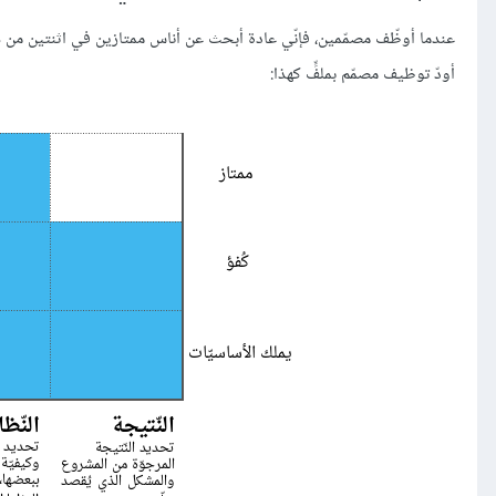
عندما أوظّف مصمّمين، فإنّي عادة أبحث عن أناس ممتازين في اثنتين من هذ
أودّ توظيف مصمّم بملفٍّ كهذا: