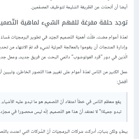
أيضا أن أتحدّث عن الطّريقة السّليمة لتوظيف المصمّمين.
توجد حلقة مفرغة للفهم السّيء لماهية التّصمي
لعدّة أعوام مضت، ظلّت أهميّة التّصميم الجيّد في تطوير البرمجيّات مُساءً 
وإدارة المنتجات أن يقوموا بالمعالجة المرئيّة لشيءٍ قد تمّ الانتهاء من تح
الّذين في دور "قرد الفوتوشوب" دائمي البحث عن فريق جديد، وعمل جديد. لق
عمل الكثير من النّاس لعدّة أعوام على تغيير هذا التّصور الخاطئ، وتبيين أ
أفضل:
يقع معظم النّاس في خطأ اعتقاد أنّ التّصميم هو ما تبدو عليه اﻷشياء. ي
تبدو جميلة!" لا نعتقد أنّ هذا هو التّصميم. إنّه ليس محصورا في مجرّد 
ببطءٍ ولكن بثباتٍ، أدركت شركات البرمجيّات أنّ الشّركات التي اعتنت بال