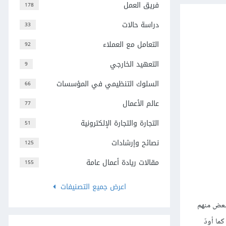
فريق العمل
178
دراسة حالات
33
التعامل مع العملاء
92
التعهيد الخارجي
9
السلوك التنظيمي في المؤسسات
66
عالم الأعمال
77
التجارة والتجارة الإلكترونية
51
نصائح وإرشادات
125
مقالات ريادة أعمال عامة
155
اعرض جميع التصنيفات
لبعض منهم
الأصليّ لكتابة المقال (الذي لم يكن عن Dribbble خصوصًا)، كما أودّ