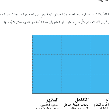
للشّركات النّاشئة، سيحتاج مديرٌ تنفيذيٌّ ذو مُيولٍ إلى تصميم المنتجات شيئا مخت
ول أنّك تحتاج كلَّ شيء عليك أن تعلم بأنّ هذا الشّخص نادر بشكل لا يُصدّق: