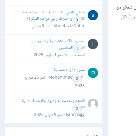
ى تتمكّن من
ما هي أفضل التقنيات الحديثة المستخدمة
 مثل Dribbble لإيجاد "مصمّمين جيّدين". لكنّ
للكشف عن السرطان في مراحله المبكرة؟
3
Abdelaziz Tahir · نشر
8 مارس
تسويق الأفكار الابتكارية والعثور على
الشركاء المناسبين
1
احمد حموده · نشر
1 مارس 2025
مشروع الواح شمسية
Mohammad Awali · نشر
25 فبراير
2
2025
الاسهم وتخصصاته وفريق والهندسة المالية
الخ
2
Fahd Ggg · نشر
9 فبراير 2025