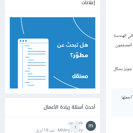
إعلانات
 في الهندسة
 المصمّمون
ف جوبز بشكل
اجعلها
أحدث أسئلة ريادة الأعمال
فكرة جهاز
1
Mbkry Hgazy · نشر
19 أبريل