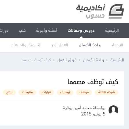
الرئيسية
دروس ومقالات
أسئلة وأجوبة
كتب
دورات
البرمجة
ريادة الأعمال
العمل الحر
التسويق والمبيعات
ا
الرئيسية
ريادة الأعمال
فريق العمل
كيف توظف مصمما
كيف توظف مصمما
شركة ناشئة
موظف
توظيف
قرارات
منتوجات
منتج
بواسطة محمد أمين بوقرة
5 يوليو 2015