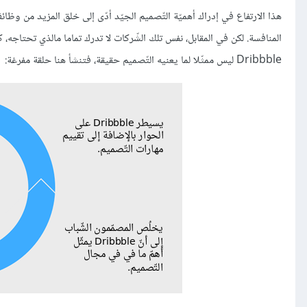
هذا الارتفاع في إدراك أهميّة التّصميم الجيّد أدّى إلى خلق المزيد من وظائف
Dribbble ليس ممثّلا لما يعنيه التّصميم حقيقة، فتنشأ هنا حلقة مفرغة: