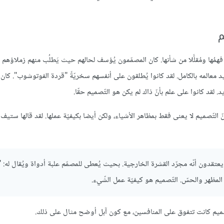
م
فهمُها ومُقلَّلا من شأنها. كان المصمّمون يُؤسف لحالهم حيث يَطلُب منهم زملاؤهم
ديد معالمه بالكامل. لقد كانوا يُطلقون على أنفسهم سخريّةً "قردة الفوتوشوب". كان
د كانوا على علم بأنّ ذاك لم يكن هو التّصميم حقّا.
نّ التّصميم لا يعنى فقط بمظاهر اﻷشياء، ولكن أيضا بكيفيّة عملها. لقد قالها ستي
عتقدون أنّه مجرّد القشرة الخارجية. بحيث يُعطى للمصمّم علبة أدواة ويُقال له: "
المظهر والحسّ. التّصميم هو كيفيّة عمل الشّيء.
تّصميم كانت تتفوق على المنافسين، مع كون آبل أوضح مثال على ذلك.