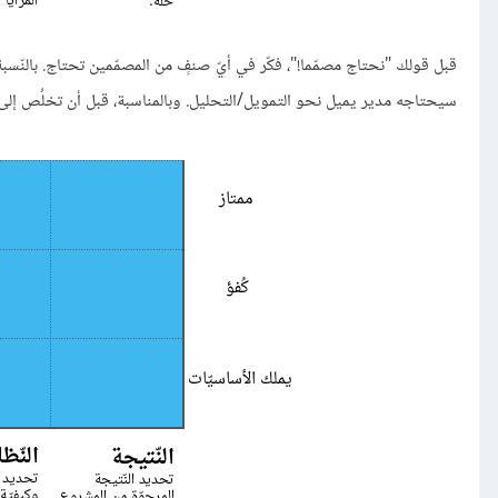
قبل قولك "نحتاج مصمّما!"، فكّر في أيّ صنفٍ من المصمّمين تحتاج. بالنّسبة 
سيحتاجه مدير يميل نحو التمويل/التحليل. وبالمناسبة، قبل أن تخلُص إلى ق