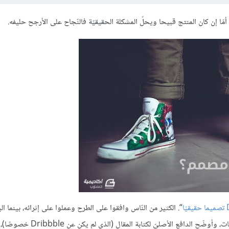
مّا إن كان المنتج قبيحا ويحلّ المشكلة الحقيقيّة فالنّجاح على اﻷرجح حليفه.
“. الكثير من النّاس وافقوا على الطرح وعملوا على إثرائه، بينما ا
خالفوا الرأي وأبدوا وجهات نظر مغايرة. بودّي هنا أن أجيب عن تلك التّعليقات، وأوضّح الدافع 