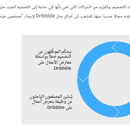
 التّصميم، والمزيد من الشّركات التّي تعي بأنّها في حاجة إلى التّصميم الجيّد حتّ
المنافسة. لكن في المقابل، نفس تلك الشّركات لا تدرك تماما مالذي تحتاجه، كونه مجالا جديدا عنها، فتذهب إلى أماكن