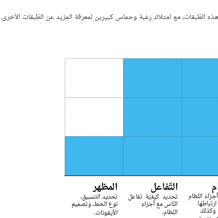
ه الطّبقات، مع امتلاك رغبة وحماس كبيرين لمعرفة المزيد عن الطّبقات اﻷخرى. م