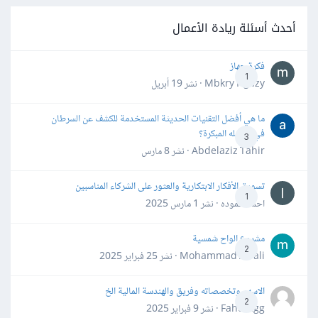
أحدث أسئلة ريادة الأعمال
فكرة جهاز
1
Mbkry Hgazy · نشر
19 أبريل
ما هي أفضل التقنيات الحديثة المستخدمة للكشف عن السرطان
في مراحله المبكرة؟
3
Abdelaziz Tahir · نشر
8 مارس
تسويق الأفكار الابتكارية والعثور على الشركاء المناسبين
1
احمد حموده · نشر
1 مارس 2025
مشروع الواح شمسية
2
Mohammad Awali · نشر
25 فبراير 2025
الاسهم وتخصصاته وفريق والهندسة المالية الخ
2
Fahd Ggg · نشر
9 فبراير 2025