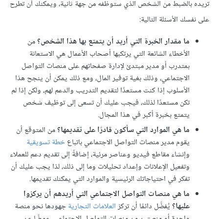
تريده بالضبط من الشخص الذي ستوظفه من جهة ثانية، ويمكنك أن تطرح
على نفسك الأسئلة التالية:
ما مقدار الخبرة التي أريد أن يتمتع بها هذا الشخص؟
من
الأخطاء الشائعة التي يرتكبها أصحاب الأعمال هي الاستعانة
بمتدرب أو مدير مبتدئ لإدارة صفحاتهم على منصات التواصل
الاجتماعي، وذلك بغية توفير المال، ومع ذلك يمكن أن ينجح هذا
الأسلوب إذا كنت مستعدًا لتقديم التدريب والدعم لهم، ولكن إذا لم
تكن مستعدًا لذلك، فيجب عليك أن تسعى إلى توظيف شخص
يتمتع بخبرة أكبر في هذا المجال.
ما هي الموارد التي سأكون قادرًا على تقديمها؟
من المتوقع أن
يقوم مدير منصات التواصل الاجتماعي باتباع
خطة تسويقية
وإنشاء مقاطع فيديو وعناصر مرئية، إضافةً إلى تقديم دعم للعملاء
وتفعيل الإعلانات وإعداد تحليلات وما إلى ذلك، لذا يجب عليك أن
تفكر في احتياجاتك الرئيسية والموارد التي يمكنك تقديمها.
ما هي منصات التواصل الاجتماعي التي أريدهم أن يركزوا
عليها؟
يُفضَّل دائمًا أن تركز
العلامات التجارية
جهودها نحو منصة
واحدة أو منصتين من منصات التواصل الاجتماعي، عوضًا عن