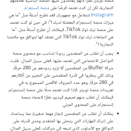
منصة تويتر، نظرًا لأنهم يعتمدون عليها كمنصة أساسية لعلامتهم
التجارية، لكن إن كنت تعتمد فرضًا على
منصة إنستغرام
Instagram
لتتفاعل مع جمهورك، فقد تطرح أسئلةً مثل "ما هي
ميزات منصة إنستجرام المفضلة لديك؟"؛ في حين لو كنت تعتمد
على منصة تيك توك TikTok، فيمكنك أن تطرح أسئلةً مثل: "ما
هي اتجاهات تيك توك TikTok التي تعتقد أنها تتوافق مع علامتنا
التجارية؟".
يجب أن تطلب من المتقدمين ردودًا تتناسب مع محتوى منصة
التواصل الاجتماعي التي تعتمد عليها، فعلى سبيل المثال، طلبت
شركة Bluffer من المتقدمين ألا تزيد ردودهم عن 280 حرفًا،
وذلك لكي ينظروا في قدرة المتقدمين على التعبير عن أفكارهم
في 280 حرفّا، وهو عدد الحروف الأقصى المسموح به في
تغريدات منصة تويتر. فإذا كنت تعتمد مثلًا على منصة إنستجرام،
فيمكنك أن تطلب منهم تصميم فيديو، نظرًا لاعتماد منصة
إنستجرام على المحتوى المرئي.
يمكنك أن تطلب من المتقدمين إنجاز مهمة صغيرة، مما يساعدك
على إدراك المهارات التي يتحلى بها المتقدم، ومدى قدرته على
التوافق مع الأسلوب الذي تتبعه في شركتك، فعلى سبيل المثال،