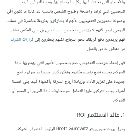
والأخطاء التي تحدث فيها وكل ما يتعلق بها. ومع ذلك، فإن فرص
التحسين التي تراها واضحةً وضوح الشمس بالنسبة لك غالبًا ما تكون أقل
وضوحًا للمديرين التنفيذيين، لأنهم لا يشاركون بطريقة مباشرة في عملك
اليومي. ليس لأنهم لا يهتمون بتحسين
سير العمل
، بل على العكس تمامًا،
فهم يريدون دفع فريقك نحو النجاح، لكنهم ينظرون إلى
قرارات الشراء
من منظور خاص بالعمل.
قبل إعداد عرضك التقديمي، ضع بالحسبان الأمور التي يهتم بها قادة
الشركة، بحيث تضع نفسك مكانهم وتفكر؛ كيف سيساعد شراء برامج
جديدة على تعزيز الأداء وزيادة أرباح الشركة بأكملها؟ فيما يلي خمسة
أشياء يجب التركيز عليها للتعامل مع مخاوف قادة الفريق أو القسم أو
الشركة.
1. عائد الاستثمار ROI
يقول بريت جيورويتز Brett Gurewitz الرئيس التنفيذي لشركة