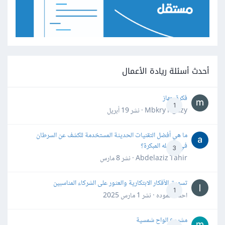
أحدث أسئلة ريادة الأعمال
فكرة جهاز
1
Mbkry Hgazy · نشر
19 أبريل
ما هي أفضل التقنيات الحديثة المستخدمة للكشف عن السرطان
في مراحله المبكرة؟
3
Abdelaziz Tahir · نشر
8 مارس
تسويق الأفكار الابتكارية والعثور على الشركاء المناسبين
1
احمد حموده · نشر
1 مارس 2025
مشروع الواح شمسية