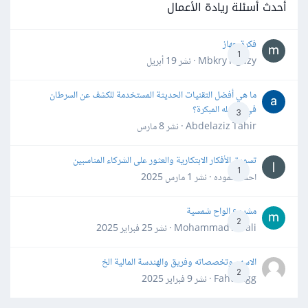
أحدث أسئلة ريادة الأعمال
فكرة جهاز
1
Mbkry Hgazy · نشر
19 أبريل
ما هي أفضل التقنيات الحديثة المستخدمة للكشف عن السرطان
في مراحله المبكرة؟
3
Abdelaziz Tahir · نشر
8 مارس
تسويق الأفكار الابتكارية والعثور على الشركاء المناسبين
1
احمد حموده · نشر
1 مارس 2025
مشروع الواح شمسية
2
Mohammad Awali · نشر
25 فبراير 2025
الاسهم وتخصصاته وفريق والهندسة المالية الخ
2
Fahd Ggg · نشر
9 فبراير 2025