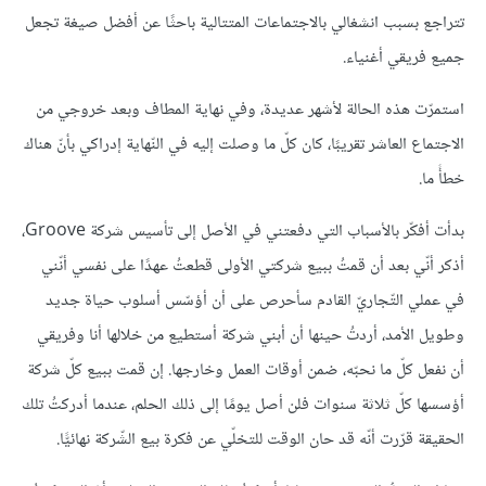
تتراجع بسبب انشغالي بالاجتماعات المتتالية باحثًا عن أفضل صيغة تجعل
جميع فريقي أغنياء.
استمرّت هذه الحالة لأشهر عديدة، وفي نهاية المطاف وبعد خروجي من
الاجتماع العاشر تقريبًا، كان كلّ ما وصلت إليه في النّهاية إدراكي بأنّ هناك
خطأً ما.
بدأت أفكّر بالأسباب التي دفعتني في الأصل إلى تأسيس شركة Groove،
أذكر أنّي بعد أن قمتُ ببيع شركتي الأولى قطعتُ عهدًا على نفسي أنّني
في عملي التّجاريّ القادم سأحرص على أن أؤسّس أسلوب حياة جديد
وطويل الأمد، أردتُ حينها أن أبني شركة أستطيع من خلالها أنا وفريقي
أن نفعل كلّ ما نحبّه، ضمن أوقات العمل وخارجها. إن قمت ببيع كلّ شركة
أؤسسها كلّ ثلاثة سنوات فلن أصل يومًا إلى ذلك الحلم، عندما أدركتُ تلك
الحقيقة قرّرت أنّه قد حان الوقت للتخلّي عن فكرة بيع الشّركة نهائيًّا.