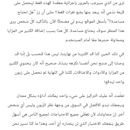
ترى من الذي سيرغب بالمرور بإجرائيّة معقّدة كهذه فقط ليحصل على
قيمة ندّعي أنّه يبعد عنها بضع نقرات فقط؟ حتّى أن زرّ "هل تحتاج
مساعدة؟" بأسفل الموقع يبدو لي مضحكًا الآن. بالتّأكيد كلّ شخص يرى
هذا المنظر سوف يحتاج مساعدة. كلّ هذا بسبب إضافة الكثير من المزايا
ومحاولة حشرها معًا أمام المستخدم.
في ذلك الحين كنا قد اقتربنا من نهايتنا، ليس هذا فحسب بل إنّنا قد
وصلنا إلى منتج نحن أنفسنا نكرهه بشدّة، صحيح أنّه كان يحتوي الكثير
من المزايا والأدوات والإضافات، لكنّنا في النّهاية لم نحصل على زبون
واحد ليدفع!
تعلّمت أنّه عليك التركيز على شيء واحد يمكنك أداؤه بشكل ممتاز،
ويجعلك تبدو الأفضل في السوق، من وجهة نظر الزّبون وليس أيّ شخص
آخر. إنّ محاولتك لأن تغطّي جميع الاحتياجات لجميع النّاس هي أسهل
طريق يجعلك الاختيار الذي لن يختاره أيّ أحد، وهذا ما كنّا نسير نحن