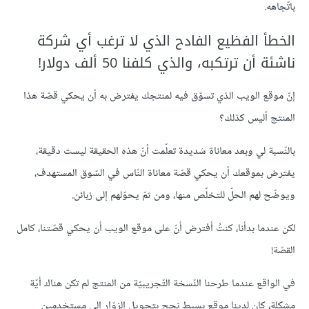
باتّجاهه.
الخطأ الفظيع الفادح الذي لا ترغب أي شركة
ناشئة أن ترتكبه، والذي كلفنا 50 ألف دولار!
إنّ موقع الويب الذي تسوّق فيه لمنتجك يفترض به أن يحكي قصّة هذا
المنتج أليس كذلك؟
بالنّسبة لي وبعد معاناة شديدة تعلّمت أنّ هذه الحقيقة ليست دقيقة،
يفترض بموقعك أن يحكي قصّة معاناة النّاس في السّوق المستهدف،
ويوضّح لهم الحلّ للتخلّص منها، ومن ثمّ يحوّلهم إلى زبائن.
لكن عندما بدأنا، كنتُ أفترض أنّ على موقع الويب أن يحكي قصّتنا، كامل
القصّة!
في الواقع عندما طرحنا النّسخة التّجريبيّة من المنتج لم تكن هناك أيّة
مشكلة، كان لدينا موقع بسيط نجح بتحويل الزوّار إلى مستخدمين