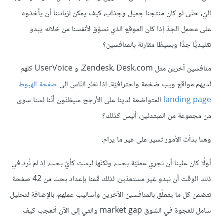
إليّ، حتّى لو كان منتجنا جميل وجذاب، كيف يمكن لزبائننا أن يأخذوه
على محمل الجدّ إذا كان الموقع الذي نسوّق لأنفسنا من خلاله يبدو
تقليديًّا جدًّا وبسيطًا مقارنة بالمنافسين؟
منافسين آخرين مثل Zendesk، Desk.com، و UserVoice كلهم
لديهم مواقع ويب ضخمة واحترافيّة. إذا نظر النّاس إلى
صفحة الهبوط
landing page
المتواضعة لدينا على الأرجح سيظنّون أنّنا لسنا سوى
من مجموعة من المبتدئين، أليس كذلك؟
وهنا بدأت الأمور تسير على غير ما يرام.
أولًا كان علينا أن نجري عمليّة بحث، ولكنّها ليست كأيّ بحث، إذ لم نُرد في
ذلك الوقت أن نبدو غير مستعدّين. لذلك قمنا بإعداد بحث من 42 صفحة
تتضمن كل ما يتعلّق بالمنافسين الآخرين وأساليب عملهم، بالإضافة لتحليل
شامل للفجوة في السّوق market gap والتي إلى الآن أتعجب كيف