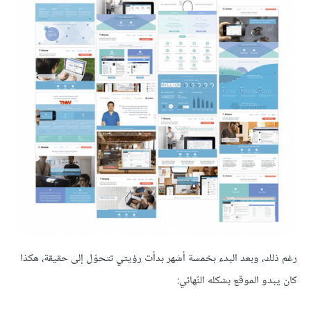
رغم ذلك، وبعد البدء بخمسة أشهر بدأت رؤيتي تتحوّل إلى حقيقة، هكذا
كان يبدو الموقع بشكله النّهائي: