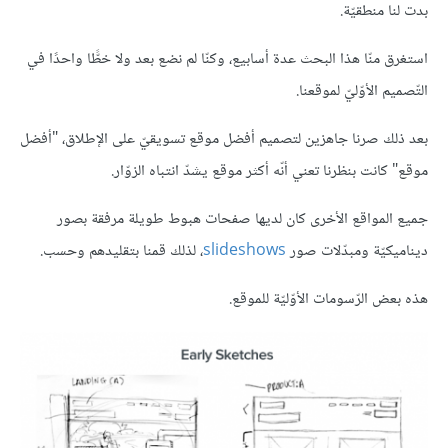
بدت لنا منطقيّة.
استغرق منّا هذا البحث عدة أسابيع، وكنّا لم نضع بعد ولا خطًّا واحدًا في
التّصميم الأوّليّ لموقعنا.
بعد ذلك صرنا جاهزين لتصميم أفضل موقع تسويقيّ على الإطلاق، "أفضل
موقع" كانت بنظرنا تعني أنّه أكثر موقع يشدّ انتباه الزوّار.
جميع المواقع الأخرى كان لديها صفحات هبوط طويلة مرفقة بصور
ديناميكيّة ومبدّلات صور
slideshows
، لذلك قمنا بتقليدهم وحسب.
هذه بعض الرّسومات الأوّليّة للموقع.