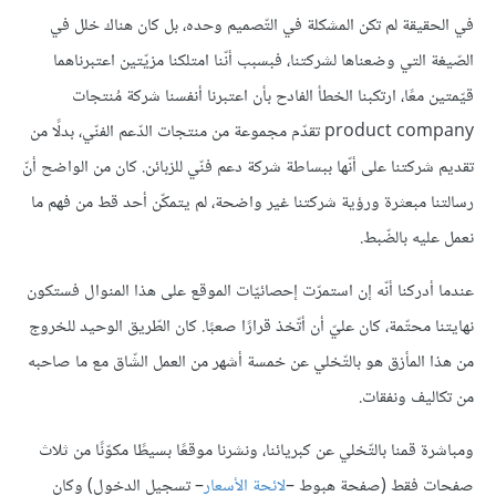
في الحقيقة لم تكن المشكلة في التّصميم وحده، بل كان هناك خلل في
الصّيغة التي وضعناها لشركتنا، فبسبب أنّنا امتلكنا مزيّتين اعتبرناهما
قيّمتين معًا، ارتكبنا الخطأ الفادح بأن اعتبرنا أنفسنا شركة مُنتجات
product company تقدّم مجموعة من منتجات الدّعم الفنّي، بدلًا من
تقديم شركتنا على أنّها ببساطة شركة دعم فنّي للزبائن. كان من الواضح أنّ
رسالتنا مبعثرة ورؤية شركتنا غير واضحة، لم يتمكّن أحد قط من فهم ما
نعمل عليه بالضّبط.
عندما أدركنا أنّه إن استمرّت إحصائيّات الموقع على هذا المنوال فستكون
نهايتنا محتّمة، كان عليّ أن أتّخذ قرارًا صعبًا. كان الطّريق الوحيد للخروج
من هذا المأزق هو بالتّخلي عن خمسة أشهر من العمل الشّاق مع ما صاحبه
من تكاليف ونفقات.
ومباشرة قمنا بالتّخلي عن كبريائنا، ونشرنا موقعًا بسيطًا مكوّنًا من ثلاث
صفحات فقط (صفحة هبوط –
لائحة الأسعار
– تسجيل الدخول) وكان