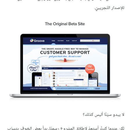
للإصدار التّجريبيّ.
لا يبدو سيّئًا أليس كذلك؟
لكن عندما كنتُ أستعدّ لإطلاق المشروع رسميًّا، بدأ بعض الخوف يتسرّب