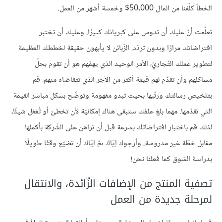
الخطأ كلّفنا من المال 50,000$ وخمسة أشهر من العمل.
تعلّمت أنّ عليك أن تدوس على كبريائك كثيرًا، وعليك أن تختبر
افتراضاتك مرارًا وبدون تردّد. الزّبائن لا يأبهون حقيقة لخططك العظيمة
لتطوير عملك التّجاريّ، الأمر الوحيد الذي يهمّهم هو أن تقوم بحلّ
مشاكلهم وأن تقدّم لهم قيمة أكثر من الأجر الذي تتقاضاه منهم. قم
بتلخيص رسالتك ورتّبها بحيث تبدو مفهومة وتوضّح بشكل مباشر القيمة
التي تقدّمها. مهما بلغ علمُك ستبقى هناك إمكانيّة لأن تخطئ أو تُغفل شيئًا،
لذلك قم باختبار افتراضاتك بسرعة قبل أن تراهن على الشّركة بأكملها
مقابل خطّة غير مدروسة، وأرجوك إيّاك ثمّ إيّاك أن تضيّع وقتًا طويلًا
بدراسة السّوق كما فعلنا نحن!
تصفية المنتج من الإضافات الزّائدة، والانتقال
لمرحلة جديدة من العمل