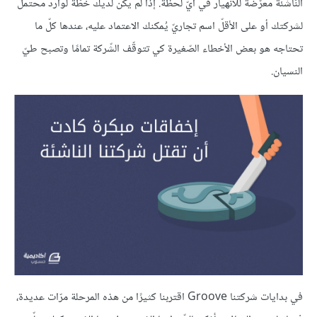
النّاشّئة معرّضة للانهيار في أيّ لحظة. إذا لم يكن لديك خطّة لوارد محتمل
لشركتك أو على الأقلّ اسم تجاريّ يُمكنك الاعتماد عليه، عندها كلّ ما
تحتاجه هو بعض الأخطاء الصّغيرة كي تتوقّف الشّركة تمامًا وتصبح طيّ
النسيان.
في بدايات شركتنا Groove اقتربنا كثيرًا من هذه المرحلة مرّات عديدة،