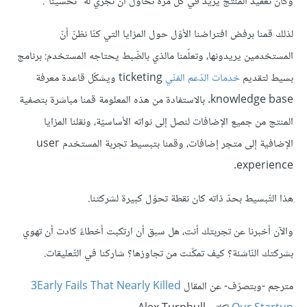
وكان تعقيد المنتج يزيد في كلّ مرّة نحاول أن نجري له "تحسينًا".
لذلك قمنا برفض افتراضنا الأوّل حول المزايا التي كنّا نظنّ أنّ
المستخدمين يريدونها، وتعلّمنا مالذي بالضّبط يحتاجه المستخدم: برنامج
بسيط لتقديم
خدمات الدّعم الفنّي
ticketing ويشكّل قاعدة معرفة
knowledge base. بالاستفادة من هذه المعلومة قمنا مباشرة بتصفية
المنتج من جميع الإضافات لنصل إلى نواته الأساسيّة، ونقلنا المزايا
الإضافية إلى متجر إضافات، وقمنا بتبسيط تجربة المستخدم user
experience.
هذا التّبسيط بحدّ ذاته كان نقطة تحوّل كبيرة لشركتنا.
والآن أخبرنا عن تجربتك أنت، هل سبق أن ارتكبت أخطاءً كادت أن تهوي
بشركتك النّاشئة؟ كيف تمكّنت من تجاوزها؟ شاركنا في التّعليقات.
مترجم -وبتصرّف- عن المقال
3Early Fails That Nearly Killed