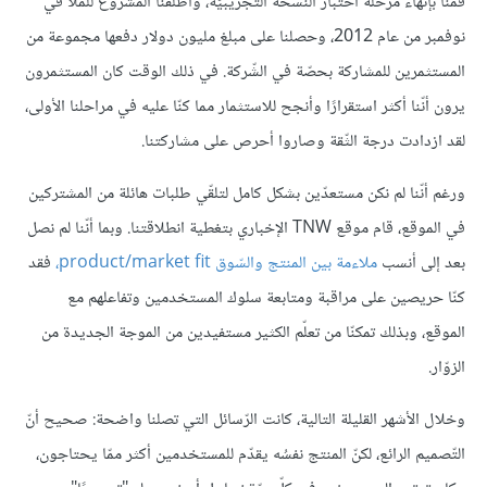
قمنا بإنهاء مرحلة اختبار النسخة التجريبيّة، وأطلقنا المشروع للملأ في
نوفمبر من عام 2012، وحصلنا على مبلغ مليون دولار دفعها مجموعة من
المستثمرين للمشاركة بحصّة في الشّركة. في ذلك الوقت كان المستثمرون
يرون أنّنا أكثر استقرارًا وأنجح للاستثمار مما كنّا عليه في مراحلنا الأولى،
لقد ازدادت درجة الثّقة وصاروا أحرص على مشاركتنا.
ورغم أنّنا لم نكن مستعدّين بشكل كامل لتلقّي طلبات هائلة من المشتركين
في الموقع، قام موقع TNW الإخباري بتغطية انطلاقتنا. وبما أنّنا لم نصل
بعد إلى أنسب
ملاءمة بين المنتج والسّوق
product/market fit،
فقد
كنّا حريصين على مراقبة ومتابعة سلوك المستخدمين وتفاعلهم مع
الموقع، وبذلك تمكنّا من تعلّم الكثير مستفيدين من الموجة الجديدة من
الزوّار.
وخلال الأشهر القليلة التالية، كانت الرّسائل التي تصلنا واضحة: صحيح أنّ
التّصميم الرائع، لكنّ المنتج نفسُه يقدّم للمستخدمين أكثر ممّا يحتاجون،