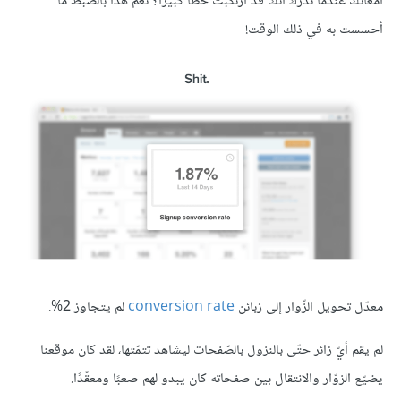
أمعائك عندما تدرك أنّك قد ارتكبت خطأً كبيرًا؟ نعم هذا بالضّبط ما
أحسست به في ذلك الوقت!
معدّل تحويل الزّوار إلى زبائن
conversion rate
لم يتجاوز 2%.
لم يقم أيّ زائر حتّى بالنزول بالصّفحات ليشاهد تتمّتها، لقد كان موقعنا
يضيّع الزوّار والانتقال بين صفحاته كان يبدو لهم صعبًا ومعقّدًا.