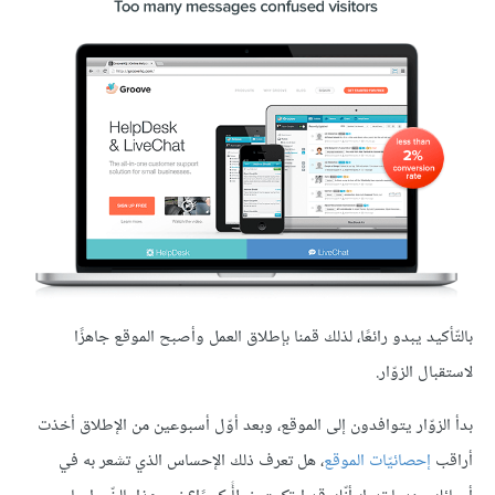
بالتّأكيد يبدو رائعًا، لذلك قمنا بإطلاق العمل وأصبح الموقع جاهزًا
لاستقبال الزوّار.
بدأ الزوّار يتوافدون إلى الموقع، وبعد أوّل أسبوعين من الإطلاق أخذت
أراقب
إحصائيّات الموقع
، هل تعرف ذلك الإحساس الذي تشعر به في