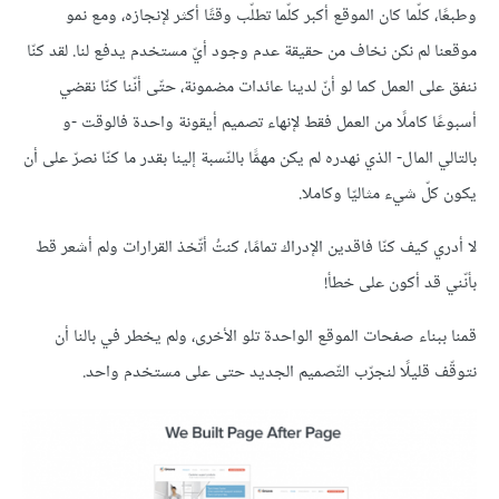
وطبعًا، كلّما كان الموقع أكبر كلّما تطلّب وقتًا أكثر لإنجازه، ومع نمو
موقعنا لم نكن نخاف من حقيقة عدم وجود أيّ مستخدم يدفع لنا. لقد كنّا
ننفق على العمل كما لو أنّ لدينا عائدات مضمونة، حتّى أنّنا كنّا نقضي
أسبوعًا كاملًا من العمل فقط لإنهاء تصميم أيقونة واحدة فالوقت -و
بالتالي المال- الذي نهدره لم يكن مهمًّا بالنّسبة إلينا بقدر ما كنّا نصرّ على أن
يكون كلّ شيء مثاليّا وكاملا.
لا أدري كيف كنّا فاقدين الإدراك تمامًا، كنتُ أتّخذ القرارات ولم أشعر قط
بأنّني قد أكون على خطأ!
قمنا ببناء صفحات الموقع الواحدة تلو الأخرى، ولم يخطر في بالنا أن
نتوقّف قليلًا لنجرّب التّصميم الجديد حتى على مستخدم واحد.