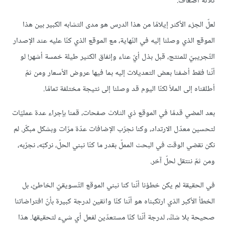
ثلاثة أضعاف.
لعلّ الجزء الأكثر إيلامًا من هذا الدرس هو مدى التشابه الكبير بين هذا
الموقع الذي وصلنا إليه في النّهاية، مع الموقع الذي كنّا عليه عند الإصدار
التّجريبيّ للمنتج، قبل بذل أيّ عناء وإنفاق الكثير طيلة خمسة أشهر! لو
أنّنا فقط أضفنا بعض التعديلات إليه بما فيها عروض الأسعار ومن ثمّ
أطلقناه إلى الملأ لكنّا اليوم قد وصلنا إلى نتيجة مختلفة تمامًا.
بعد المضي قدمًا في الموقع ذي الثلاث صفحات، قمنا بإجراء عدة عمليّات
لتحسين معدّل الارتداد، وكنا نجرّب الإضافات عدّة مرّات وبشكل مبكّر. لم
نكن نقضي الوقت في البحث المملّ بقدر ما كنّا نبني الحلّ، نركبّه، نجرّبه،
ومن ثمّ ننتقل لحلّ آخر.
في الحقيقة لم يكن خطؤنا أنّنا كنا نبني الموقع التّسويقيّ الخاطئ، بل
الخطأ الأكبر الذي ارتكبناه هو أنّنا كنّا واثقين لدرجة كبيرة بأنّ افتراضاتنا
صحيحة بلا شكّ، لدرجة أنّنا كنّا مستعدّين لفعل أي شيء لتحقيقها. هذا