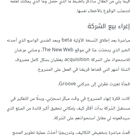
فيما يلي من المقال سأذكر بالضّبط ما الذي حصل وما الذي يمكنك تعلّمه
لتتجنّب الوقوع بالأخطاء نفسها.
إغراء بيع الشركة
مباشرة بعد إطلاق النّسخة الأوّليّة beta وبعد الصّدى الواسع الذي أحدثه
الخبر الذي يتحدّث عنّا في موقع The New Web، وصلني عرضان
للاستحواذ على الشركة acquisition يغطّيان بشكل كامل مصروف
السّتّة أشهر التي قضاها فريقنا في العمل على المشروع.
فجأة تغيّرت نظرتي إلى شركتي Groove.
كانت فكرة إنهاء المشروع في وقت مبكّر تسحرُني، وبدلًا من التّفكير في
مستقبل الشّركة بدأت أفكّر كيف بإمكاني تحقيق أكبر فائدة من المبلغ الذي
سيدفعونه لي مقابل استحواذهم على الشّركة.
قمتُ مباشرة بتخفيض التّكاليف، وتدريجيًّا أخذَتْ عمليّة تطوير المنتج