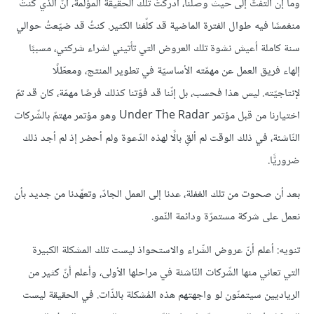
وما إن التفتُّ إلى حيث وصلنا، أدركتُ تلك الحقيقة المؤلمة، أنّ الذي كنتُ
منغمسًا فيه طوال الفترة الماضية قد كلّفنا الكثير. كنتُ قد ضيّعتُ حوالي
سنة كاملة أعيش نشوة تلك العروض التي تأتيني لشراء شركتي، مسببًا
إلهاء فريق العمل عن مهمّته الأساسيّة في تطوير المنتج، ومعطّلًا
لإنتاجيّته. ليس هذا فحسب، بل إنّنا قد فوّتنا كذلك فرصًا مهمّة، كان قد تمّ
اختيارنا من قبل مؤتمر Under The Radar وهو مؤتمر مهتمّ بالشّركات
النّاشئة، في ذلك الوقت لم ألقِ بالًا لهذه الدّعوة ولم أحضر إذ لم أجد ذلك
ضروريًّا.
بعد أن صحوت من تلك الغفلة، عدنا إلى العمل الجادّ، وتعهّدنا من جديد بأن
نعمل على شركة مستمرّة ودائمة النّمو.
تنويه: أعلم أنّ عروض الشّراء والاستحواذ ليست تلك المشكلة الكبيرة
التي تعاني منها الشّركات النّاشئة في مراحلها الأولى، وأعلم أنّ كثير من
الرياديين سيتمنّون لو واجهتهم هذه المُشكلة بالذّات. في الحقيقة ليست