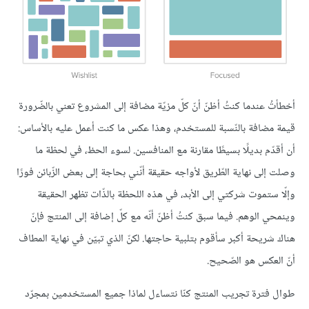
أخطأتُ عندما كنتُ أظنّ أنّ كلّ مزيّة مضافة إلى المشروع تعني بالضّرورة
قيمة مضافة بالنّسبة للمستخدم، وهذا عكس ما كنت أعمل عليه بالأساس:
أن أقدّم بديلًا بسيطًا مقارنة مع المنافسين. لسوء الحظ، في لحظة ما
وصلت إلى نهاية الطّريق لأواجه حقيقة أنّني بحاجة إلى بعض الزّبائن فورًا
وإلّا ستموت شركتي إلى الأبد، في هذه اللحظة بالذّات تظهر الحقيقة
وينمحي الوهم. فيما سبق كنتُ أظنّ أنّه مع كلّ إضافة إلى المنتج فإنّ
هناك شريحة أكبر سأقوم بتلبية حاجتها. لكنّ الذي تبيّن في نهاية المطاف
أنّ العكس هو الصّحيح.
طوال فترة تجريب المنتج كنّا نتساءل لماذا جميع المستخدمين بمجرّد