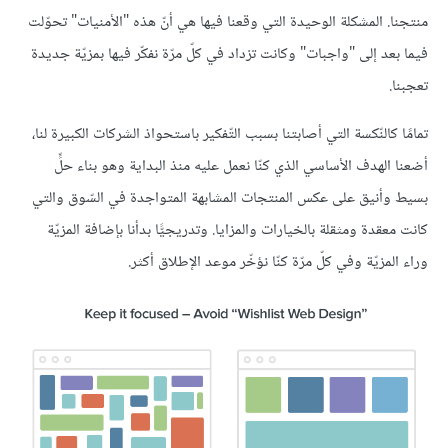
منتجنا. المشكلة الوحيدة التي وقعنا فيها هي أنّ هذه "الأمنيات" تحوّلت
فيما بعد إلى "واجبات" وكانت تزداد في كلّ مرّة نفكّر فيها بمزيّة جديدة
تعجبنا.
تمامًا كالنّكسة التي أصابتنا بسبب التّفكير باستحواذ الشركات الكبيرة لنا،
أضعنا الهدف الأساسي الذي كنّا نعمل عليه منذ البداية وهو بناء حلٍّ
بسيط وأنيق على عكس المنتجات المشابهة المتواجدة في السّوق والتي
كانت معقدة ومثقلة بالخيارات والمزايا. وتدريجيًّا بدأنا بإضافة المزيّة
وراء المزيّة وفي كلّ مرّة كنّا نؤخّر موعد الإطلاق أكثر.