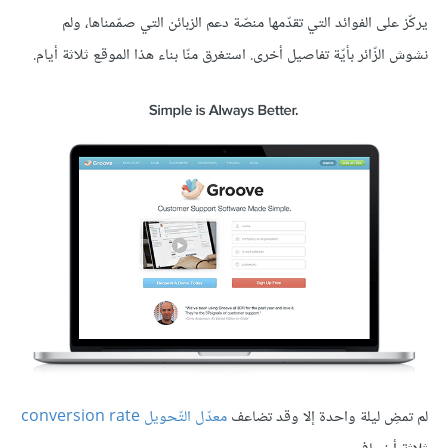
يركّز على الفوائد التي تقدّمها منصّة دعم الزبائن التي صمّمناها، ولم
نشوش الزّائر بأيّة تفاصيل أخرى. استغرق منّا بناء هذا الموقع ثلاثة أيام.
لم تمضِ ليلة واحدة إلا وقد تضاعف
معدّل التّحويل
conversion rate