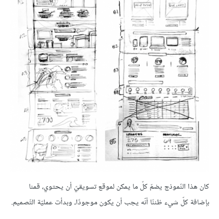
كان هذا النّموذج يضمّ كلّ ما يمكن لموقع تسويقيّ أن يحتوي، قمنا
بإضافة كلّ شيء ظننّا أنّه يجب أن يكون موجودًا، وبدأت عمليّة التّصميم.