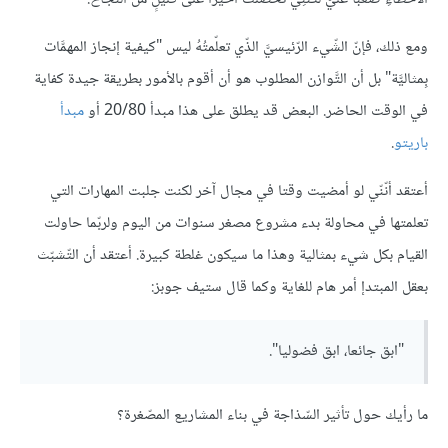
ومع ذلك، فإنّ الشّيء الرّئيسيَّ الذّي تعلّمتُهُ ليس "كيفية إنجاز المهمَّات
بِمثاليَّة" بل أن التَّوازن المطلوب هو أن أقوم بالأمور بطريقة جيدة كفاية
في الوقت الحاضر. البعض قد يطلق على هذا مبدأ 20/80 أو
مبدأ
باريتو
.
أعتقد أنّنّي لو أمضيت وقتا في مجال آخر لكنت جلبت المهارات التي
تعلمتها في محاولة بدء مشروع مصغر سنوات من اليوم ولربّما حاولت
القيام بكل شيء بمثالية وهذا ما سيكون غلطة كبيرة. أعتقد أن التّشبّث
بعقل المبتدإ أمر هام للغاية وكما قال ستيف جوبز:
"ابق جائعا، ابق فضوليا".
ما رأيك حول تأثير السّذاجة في بناء المشاريع المصّغرة؟