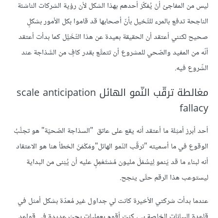
ليس من المفاجئ أنْ يُفكّرَ أحدهم بهذا الشكل لأن رؤية الشركات الناشئة
الناجحة تدفع بالمرء للتّخيل بأنّ أصحابها قد قاموا بكل الأمور بشكلٍ
صحيح لكنني أعتقد أن الحقيقة بعيدة عن هذا التّخَيُّل كما بدأت أعتقد
أنّه من المفيد والصّحي للمشروع أن تتمتَّع بقدر كافٍ من السَّذاجة عند
الشّروع فيه.
مغالطة ترقّب النّمو الهائل scale anticipation
fallacy
أحد أبرز أمثِلة ما أعتقد أنه يقع على عاتق "السذاجة الصّحيّة" هو تجنُّبُ
الوقوع في ما أسميته "ترقّب النّمو الهائل"ومَكْمَنَ الخطأ هنا هو الاعتقاد
أنه لبناء ما قد يَنمو لِيَشْمَلَ مليون مُسْتَعْمِلٍ عليه أن يُبْنى من البداية
ليستوعب هذا الرقم حتَّى ينجح.
عندما بدأت شركتي الأخيرة كانت لي جداول غير مُعدّة بشكل أمثل في
قاعدة البيانات الخاصة بي، كنت أقوم بعمليات بحث عديدة في قواعد