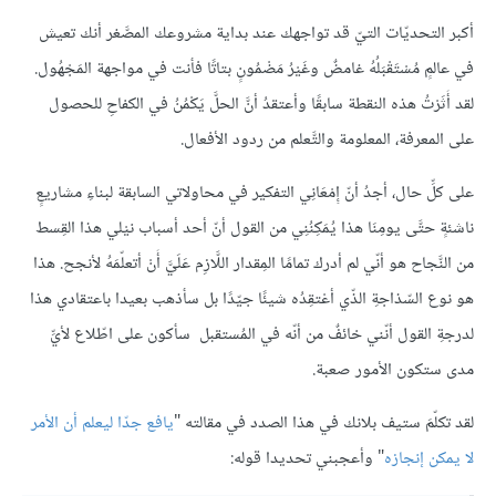
أكبر التحديّات التيّ قد تواجهك عند بداية مشروعك المصَّغر أنك تعيش
في عالمٍ مُسْتَقْبَلُهُ غامضٌ وغَيْرُ مَضْمُونٍ بتاتًا فأنت في مواجهة المَجْهُول.
لقد أَثَرْتُ هذه النقطة سابقًا وأعتقدُ أنَّ الحلَّ يَكْمُنُ في الكفاحِ للحصول
على المعرفة، المعلومة والتَّعلم من ردود الأفعال.
على كلِّ حال، أجدُ أنّ إِمْعَانِي التفكير في محاولاتي السابقة لبناءِ مشاريعٍ
ناشئةٍ حتَّى يومِنَا هذا يُمَكِنُنِي من القول أنّ أحد أسباب نيْلي هذا القِسط
من النَّجاح هو أنّي لم أدرك تمامًا المِقدار اللَّازِم عَلَيَّ أَنْ أتعلّمَهُ لأنجح. هذا
هو نوع السّذاجةِ الذّي أعْتقِدُه شيئًا جيّدًا بل سأذهب بعيدا باعتقادي هذا
لدرجةِ القول أنّني خائفٌ من أنّه في المُستقبل سأكون على اطّلاع لأيِّ
مدى ستكون الأمور صعبة.
لقد تكلّمَ ستيف بلانك في هذا الصدد في مقالته "
يافع جدّا ليعلم أن الأمر
لا يمكن إنجازه
" وأعجبني تحديدا قوله: