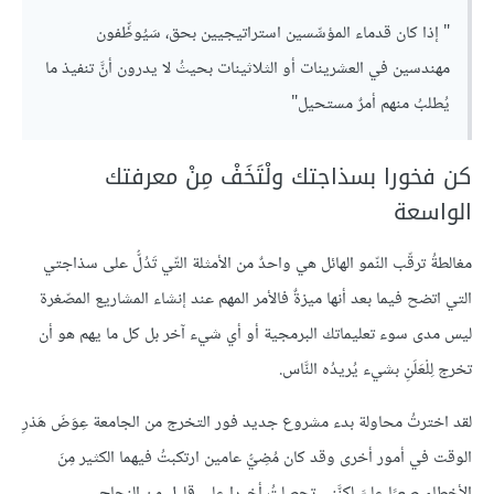
" إذا كان قدماء المؤسِّسين استراتيجيين بحق، سَيُوظِّفون
مهندسين في العشرينات أو الثلاثينات بحيثُ لا يدرون أنَّ تنفيذ ما
يُطلبُ منهم أمرٌ مستحيل"
كن فخورا بسذاجتك ولْتَخَفْ مِنْ معرفتك
الواسعة
مغالطةُ ترقّب النّمو الهائل هي واحدٌ من الأمثلة التّي تَدُلُّ على سذاجتي
التي اتضح فيما بعد أنها ميزةٌ فالأمر المهم عند إنشاء المشاريع المصّغرة
ليس مدى سوء تعليماتك البرمجية أو أي شيء آخر بل كل ما يهم هو أن
تخرج لِلْعَلَنِ بشيء يُريدُه النَّاس.
لقد اخترتُ محاولة بدء مشروع جديد فور التخرج من الجامعة عِوَضَ هَدْرِ
الوقت في أمور أخرى وقد كان مُضِيُّ عامين ارتكبتُ فيهما الكثير مِنَ
الأخطاءِ صعبًا عليَّ لكنَّنِي تحصلتُ أخيرا على قليلٍ من النجاح.