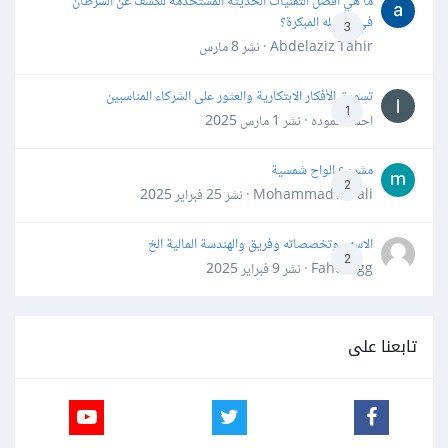
ما هي أفضل التقنيات الحديثة المستخدمة للكشف عن السرطان
في مراحله المبكرة؟
3
Abdelaziz Tahir · نشر
8 مارس
تسويق الأفكار الابتكارية والعثور على الشركاء المناسبين
1
احمد حموده · نشر
1 مارس 2025
مشروع الواح شمسية
2
Mohammad Awali · نشر
25 فبراير 2025
الاسهم وتخصصاته وفريق والهندسة المالية الخ
2
Fahd Ggg · نشر
9 فبراير 2025
تابعنا على