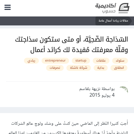
مقالات ريادة أعمال عامة
السّذاجة الصِّحِيَّة، أو متى ستكون سذاجتك
وقلّة معرفتك مُفيدة لك كرائد أعمال
سلوك
علاقات
startup
entrepreneur
ريادي
انطلاق
بداية
شركة ناشئة
تصرفات
بواسطة نزيهة بلقاسم
4 يوليو 2015
أُحِبّ كثيرا النّظر إلى الماضي حينَ كنتُ على وشك ولوجِ عالمِ الشركات
الناشئة وأجدُ أنَّ هناك أسطورةً يعتقدها الكثيرون من القادمين لهذا العالم