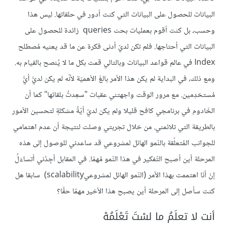
البيانات للحصول على البيانات التي كنت أدور في حلقاتها. ليس هذا
وحسب، بل كنت أقوم بعمليات بحث queries زائدة للحصول على
البيانات التي أحتاجها. فلم تكن لديّ أدنى فكرة عن ما قد يعنيه مُصطلح
Index في عالم قواعد البيانات وبالتالي قمت بكل ما لا يُنصح بالقيام به.
ومع ذلك، في البداية لم يكن هذا الأمر بالغَ الأهميّة لأنّه لم يكن لديَّ أيُّ
مُستخدِمين. مع مرور الوقت واجهتني عقبات "سعِدتُ بلقائها" كما أن
الخَادوم في برنامجي كافح قليلا ولم يكن لديّ أيّةُ مشكلةٍ لتحسين الأمور
بالطريقة التي تلائمني. من خلال تجربتي وصلت لنتيجة أن عدم اهتمامي
للجوانب المُتعلّقة بالنّمو الهائل لمشروعي قد ساعدني للوصول إلى هذه
المرحلة أين أصبح التّفكير في هذا النّمو مُهمّا. في المقابل أجِدُني أتساءَلُ
إنْ أنَا اهتممت بهذا الأمر (النّمو الهائل لمشروعيscalability) سابقا هل
كنت سأصل إلى المرحلة أين يصبح هذا الأخير مهمّا حقَّا؟
أنت لا تعلَمُ ما لسْتَ تَعْلَمُهْ