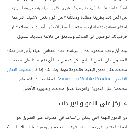
اسأل دائمًا؛ هل ما أقوم به بسيط؟ هل بإمكاني القيام به بطريقة أسرع؟
هل أفعل ذلك بطريقة معقّدة ومتكلّفة؟ هل أقوم بفعل الأشياء أكثر مما
احتاج لفعله؟ بهذه الطريقة ستجد أبسط، أفضل، وأسرع طريقة لاختبار
فرضياتك، للوصول إلى العملاء، وللتحقق من ملائمة منتجك للسوق.
وبما أنّ وقتك محدود خلال البرنامج، فمن المنطقي القيام بأقل قدر ممكن
للحصول على أقصى النتائج. لكن لا يعني هذا أن تؤثر سلبًا على جودة
منتجك على المدى البعيد، فالجودة مهمة جدًا. لكن إذا كان
منتجك الفعال
القاعدي
Minimum Viable Product
ناجحًا ومثيرًا للاهتمام،
ستحصل على التمويل والفرصة لصقل منتجك وتطويره للأفضل.
4. ركز على النمو والإيرادات
من الأمور المهمة التي يمكن أن تساعد في حصولك على التمويل هو
إيجاد المنتج الذي يجذب العملاء/المستخدمين، ويعود عليك بالإيرادات/