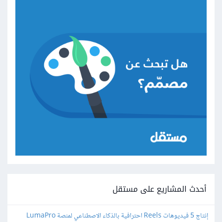
أحدث المشاريع على مستقل
إنتاج 5 فيديوهات Reels احترافية بالذكاء الاصطناعي لمنصة LumaPro