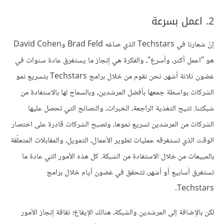
2. اعمل بسرعة
إنّ شعارنا في Techstars الذي صاغه Brad Feld وDavid Cohen
هو "اعمل أكثر، وأسرع"، والفكرة هي إنجاز ما يستغرق عادة سنوات في
غضون ثلاثة أشهر. نحن نقوم من خلال برامج Techstars بتسريع نمو
الشركات بواسطة جمعها بأفضل المرشدين، وبالسماح لها بالاستفادة من
شبكتنا. تتيح التغذية الراجعة، الخبرات، والنصائح التي تحصل عليها
الشركات من المرشدين تسريع نموها، وتصبح الشركات قادرة على اختصار
الوقت الذي تستغرقه عمليات تطوير الأعمال، التمويل، والمقابلات المتعلّقة
بالمبيعات من خلال الاستفادة من الشبكة. كل هذه الأمور التي عادة ما
تستغرق أسابيع أو أشهر، تتحقق في غضون أيام خلال برامج
Techstars.
لكن بالإضافة إلى المرشدين والشبكة، هنالك الإيقاع؛ ثقافة إنجاز الأمور