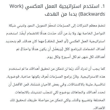
1. استخدم استراتيجية العمل العكسي (Work
Backwards) بدءا من الهدف
تنضمّ معظم الشركات إلى المسرّعات لتحفّز التمويل، النمو، ولتبني شبكة
التواصل الخاصة بها، ولا بدّ من أنّك حدّدت هدفًا للانضمام أيضًا. استخدم
استراتيجية العمل العكسي (أو العمل للخلف) مهما كان هدفك. قم بتحديد
أهداف انضمامك للبرنامج ككل (ويفضّل أن يكون هدفًا واحدًا)، ثم
أهدافك لكل شهر، ثم لكل أسبوع ولكل يوم.
كما يجب أن تدرك أنّك ربّما لن تتمكن من تحقيق أهدافك ما لم تستخدم
هذه الاستراتيجية. ولأنّ برامج المسرّعات تُعرف بكونها صاخبة، فوضوية،
تنافسية، مليئة بالاكتشافات، وفي بعض الأحيان مُشتّتة، فمن الأفضل أن
تحدد أهدافك واتجاهاتك بوضوح لكي تتجنّب تشتيتك بالاتجاهات
المختلفة وتضييع وقتك، ولكي تتمكن من مواصلة طريقك لتحقيق تلك
الأهداف.