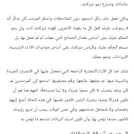
عائداتك وتسرّع نمو شركتك.
ولكي تفعل ذلك، ركّز، استمع، دوّن الملاحظات واشكر المرشد. لكن تذكّر أنّه
لا يتوجّب عليك فعل كل ما يقوله الآخرون. فهذه شركتك أنت، ولن يتم
الحكم عليك على أساس مقدار النصائح التي عمِلت أم لم تعمل بها، بل
سيتم الحكم عليك وقياس شركتك على أساس مؤشرات الأداء الرئيسية،
الإيرادات، ونمو عملك.
لذلك خذ كل الآراء/التغذية الراجعة التي تحصل عليها في الاعتبار؛ الجيدة
والسيئة منها. ثم جمّعها، عالجها، وقم بتصفيتها. استمع إلى المرشدين ثم
قرّر ونفّذ بنفسك. لا تكن صعبًا عنيدًا، ولا لينًا متساهلًا. المهم هنا هو أن
تكون مُدركًا عندما يخبرك الناس الأمور نفسها، في هذه الحالة أصغِ إليهم
باهتمام، ولا تتجاهل نصائحهم. وفي نفس الوقت يجب أن تتبع رؤيتك
للأمور عندما تؤمن بها، وأن تكون لديك البيانات لتدعم ما تؤمن به.
7. وسع شبكة اتصالاتك