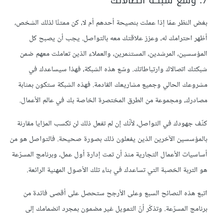
بغض النظر عمّا إذا عملت بنصيحة أحدهم أم لا، كن ممتنًا لذلك الشخص،
أظهر احترامك له، وعزز علاقتك معه بالتواصل. يجب أن يصبح كل
المؤسسين، المرشدين، المستثمرين، والعملاء الذين تعاملت معهم ضمن
شبكتك اتصالاك وارتباطاتك. وسّع هذه الشبكة، فهذا سيساعدك في
مشروعك الحالي وجميع مشاريعك القادمة. فهذه الشبكة ستكون بمثابة
مصادرك، ومجموعة من الطرق المختصرة الخاصة بك في عالم الأعمال.
كثّف جهودك في التواصل، لأنّك إن لم تفعل ذلك لن تكسب المزايا مقارنة
بالمؤسسين الآخرين الذين يفعلون ذلك بصورة صحيحة. فالتواصل هو من
أساسيات الأعمال التجارية منذ أن تمت إدارة أول عمل، وبرنامج المسرّعة
هو التربة الخصبة التي تساعدك في بناء تلك الأصول المهنية الرائعة.
اتبع هذه النصائح السبع وعلى الأرجح ستحصل على أقصى فائدة من
برنامج المسرّعة. وتذكّر أنّ التمويل غير مضمون بمجرد انضمامك إلى