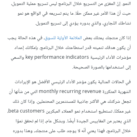
النمو. إنّ المغزى من التسريع خلال البرنامج ليس تسريع عملية التمويل،
حيث أنّ هذا الأمر غير ممكن حقًا. ما يتم تسريعه في الواقع هو نمو
نشاطك التّجاري، والذي بدوره يؤدي إلى تسريع التمويل.
إذا كان منتجك يمتلك بعض
الملائمة الأوليّة للسوق
، في هذه الحالة يجب
أن يكون هدفك تنميته قدر استطاعتك خلال البرنامج. بإمكانك إعداد
مؤشرات الأداء الرئيسية key performance indicators والسعي
إلى استخدامها بالصورة الصحيحة.
في الحالات المثالية يكون مؤشر الأداء الرئيسي الأفضل هو الإيرادات
الشهرية المتكررة monthly recurring revenue التي من شأنها أن
تجعل شركتك هي الأكثر جاذبية للمستثمرين المحتملين. وإذا كان ذلك
غير ممكنًا، تستطيع استخدام نمو العملاء المبكرين beta customers،
الذي يعتبر من المقاييس الجيدة أيضًا. وبشكل عام، إذا لم تحقق نموًا
خلال البرنامج، فهذا يعني أنّه لا يوجد طلب على منتجك، وهذا بدوره