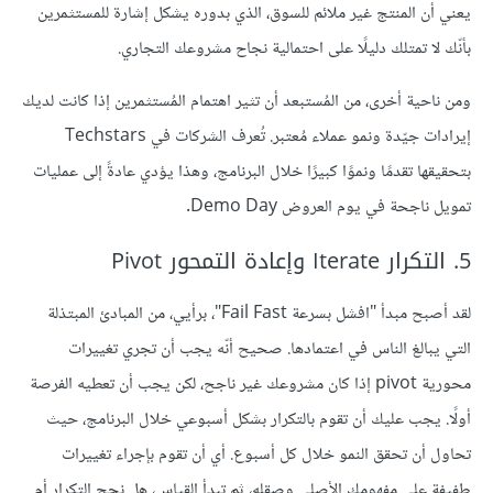
يعني أن المنتج غير ملائم للسوق، الذي بدوره يشكل إشارة للمستثمرين
بأنّك لا تمتلك دليلًا على احتمالية نجاح مشروعك التجاري.
ومن ناحية أخرى، من المُستبعد أن تثير اهتمام المُستثمرين إذا كانت لديك
إيرادات جيّدة ونمو عملاء مُعتبر. تُعرف الشركات في Techstars
بتحقيقها تقدمًا ونموًا كبيرًا خلال البرنامج، وهذا يؤدي عادةً إلى عمليات
تمويل ناجحة في يوم العروض Demo Day.
5. التكرار Iterate وإعادة التمحور Pivot
لقد أصبح مبدأ "افشل بسرعة Fail Fast"، برأيي، من المبادئ المبتذلة
التي يبالغ الناس في اعتمادها. صحيح أنّه يجب أن تجري تغييرات
محورية pivot إذا كان مشروعك غير ناجح، لكن يجب أن تعطيه الفرصة
أولًا. يجب عليك أن تقوم بالتكرار بشكل أسبوعي خلال البرنامج، حيث
تحاول أن تحقق النمو خلال كل أسبوع. أي أن تقوم بإجراء تغييرات
طفيفة على مفهومك الأصلي وصقله، ثم تبدأ القياس، هل نجح التكرار أم