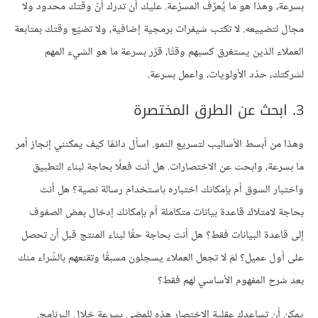
بسرعة، وهذا هو ما يُعرّف المسرّعة. عليك أن تدرك أنّ وقتك محدود ولا
مجال لتضييعه. لا تكتب شيفرات برمجية إضافية، ولا تضيّع وقتك بمتابعة
العملاء الذين يستغرق كسبهم وقتًا، قرّر بسرعة ما هو الشيء المهم
لشركتك، حدّد الأولويات، واعمل بسرعة.
3. ابحث عن الطرق المختصرة
وهذا من أبسط الأساليب لتسريع النمو. اسأل دائمًا كيف يمكنني إنجاز أمر
ما بسرعة، وابحث عن الاختصارات. هل أنت فعلًا بحاجة لبناء التطبيق
واختبار السوق أم بإمكانك اختباره باستخدام رسالة نصية؟ هل أنت
بحاجة لامتلاك قاعدة بيانات متكاملة أم بإمكانك إدخال بعض الصفوف
إلى قاعدة البيانات فقط؟ هل أنت بحاجة حقًا لبناء المنتج قبل أن تحصل
على أول عميل؟ لمَ لا تجعل العملاء يسجلون مسبقًا وتقنعهم بالشّراء منك
بعد شرح المفهوم الأساسي لهم فقط؟
يمكن أن تساعدك عقلية الاختصار هذه للمضي بسرعة خلال البرنامج.