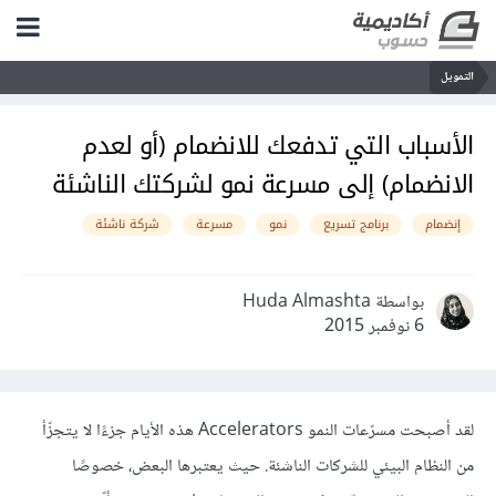
التمويل
الأسباب التي تدفعك للانضمام (أو لعدم
الانضمام) إلى مسرعة نمو لشركتك الناشئة
إنضمام
برنامج تسريع
نمو
مسرعة
شركة ناشئة
بواسطة Huda Almashta
6 نوفمبر 2015
لقد أصبحت مسرّعات النمو Accelerators هذه الأيام جزءًا لا يتجزّأ
من النظام البيئي للشركات الناشئة. حيث يعتبرها البعض، خصوصًا