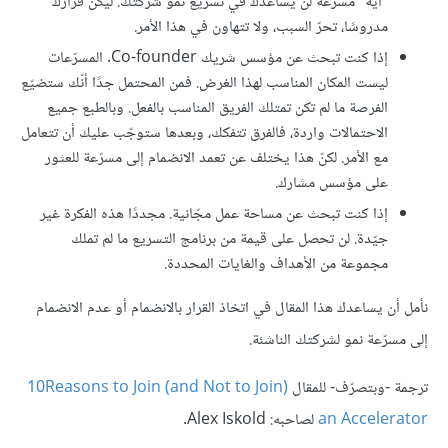
"أيّة" مسرّعة لن يساعدك في تسريع نمو شركتك. ليكن قرارك
مدروسًا، تحرّ السبب، ولا تتهاون في هذا الأمر.
إذا كنت تبحث عن مؤسس شريك Co-founder. المسرّعات
ليست المكان المناسب لهذا الغرض. فمن المحتمل جدًا أنّك ستضيّع
الفرصة ما لم تكن تمتلك الفريق المناسب بالفعل. وبالطبع جميع
الاحتمالات واردة، فالفرق تتفكك، وبعدها ستوجّب عليك أن تتعامل
مع الأمر. لكنّ هذا يختلف عن تعمد الانضمام إلى مسرّعة للعثور
على مؤسس مشارك.
إذا كنت تبحث عن مساحة عمل مجّانية. مجددًا هذه الفكرة غير
جيّدة. لن تحصل على قيمة من برنامج التسريع ما لم تملك
مجموعة من الأهداف والغايات المحددة.
نأمل أن يساعدك هذا المقال في اتخاذ القرار بالانضمام أو عدم الانضمام
إلى مسرّعة نمو لشركتك الناشئة.
ترجمة -وبتصرّف- للمقال
10Reasons to Join (and Not to Join)
an Accelerator
لصاحبه: Alex Iskold.