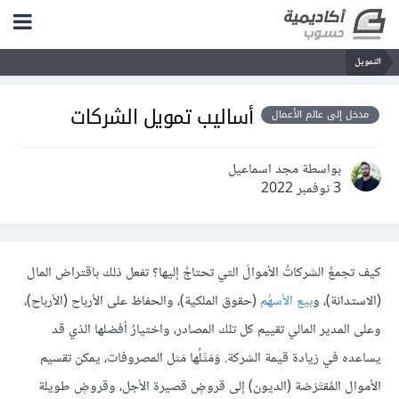
التمويل
أساليب تمويل الشركات
مدخل إلى عالم الأعمال
بواسطة مجد اسماعيل
3 نوفمبر 2022
كيف تجمعُ الشركاتُ الأموالَ التي تحتاجُ إليها؟ تفعل ذلك باقتراض المال
(الاستدانة)، و
بيع الأسهُم
(حقوق الملكية)، والحفاظ على الأرباح (الأرباح)،
وعلى المدير المالي تقييم كل تلك المصادر، واختيارُ أفضلها الذي قد
يساعده في زيادة قيمة الشركة. وَمَثَلُها مَثل المصروفات، يمكن تقسيم
الأموال المُقتَرَضة (الديون) إلى قروضٍ قصيرة الأجل، وقروضٍ طويلة