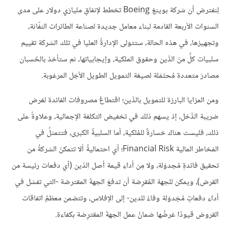
لِنفترض أن شركة بوينغ Boeing تخطط لإنفاقِ مليارَي دولار على مدى
السنوات الأربعة القادمة لبناء معامل جديدة لصناعة الطائرات النفّاثة،
وتجهيزها، في هذه الحالة، ستتولى الإدارةُ العليا في تلك الشركة تقييم
سلبيات كلٍّ منَ الدَّين وحقوق الملكية، وإيجابياتها، ثم ستأخذ بالحُسبان
مصادرَ متعددة مُحتَمَلة لصيغة التمويل الطويل الأجَل المرغوبة.
ومن المزايا البارزة للتمويل بالدَّين؛ اقتطاعُ مصروفات الفائدة لغرض
ضريبة الدَّخل، إذ يسهم ذلك في تخفيض التكلفة الإجمالية، وعلاوةً على
ذلك، فليست هناك خسارةٌ للمُلكية، أما السلبيةُ الكبرى، فتتمثلُ في
المَخاطر المالية Financial Risk؛ أي احتماليةُ ألا تتمكنَ الشركةُ من
تحقيق فائدةٍ مُجدوَلة، ولا مِن أداءِ قيمة أصل الدّين (أي دفعات رئيسة من
القرض)، ويمكن للجهة المُقرِضة أن تدفعَ الجهةَ المقترضة -التي تفشل في
أداءِ دفعاتٍ مُجَدوَلة وفاءً للدين- إلى الإفلاس، وتتضمن معظمُ اتفاقات
القروض قيودًا غرضُها ضمانُ عمل الجهةَ المقترِضة بكفاءة.