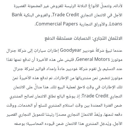
لأدائه، وتتمثلُ الأنواعُ الثلاثة الرئيسة للقروض غير المضمونة القصيرة
الأجل في الائتمان التجاري Trade Credit، والقروض البنكية Bank
Loans، والأوراق التجارية Commercial Papers.
الائتمان التجاري: الحسابات مستحقة الدفع
عندما تبيعُ شركةُ غوديير Goodyear إطاراتِ سياراتٍ إلى شركة جنرال
موتورز General Motors، فليسَ على هذه الأخيرة أن تدفع ثمنها نقدًا
عند التسليم، بل تقوم شركة غوديير عادةً بإعداد فواتير لشركة جنرال
موتورز تتضمن ثمن مشترياتها من الإطارات، ثم تدفع هذه الأخيرةُ ثمنَ
تلك الإطاراتِ في وقتٍ لاحق لعملية البيع تلك. هذا مثالٌ على الائتمان
التجاري Trade Credit: إذ يوسِّع البائع نطاقِ الائتمان لصالح المشتري
ضمن الفترة الممتدة بين وقتِ استلامِ المشتري للسلع أو الخدمات، ووقت
دفعه لثمنها، ويُعَدُّ الائتمانُ التجاري مصدرًا رئيسًا للتمويل التجاري القصير
الأجل، ويُدخِل المشتري هذا الائتمان ضمن قيوده المحاسبية؛ بوصفه