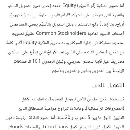
أما حقوق الملكية (أو الأسهُم) Equity، فتعد إحدى صيغ التمويل الدائم،
والقيودُ التي تفرضُها على الشركة قليلةٌ، فليس مطلوبًا من الشركةِ توزيعُ
أرباح، ولا إعادةُ دفع الاستثمار، ولكنّ التمويلَ بالأسهُم يعطي المساهمين
أصحاب الأسهم العادية Common Stockholders حقوقَ تصويتٍ
تمنحهم مشاركة في إدارة الشركة، وتعد حقوقُ الملكية Equity أكثرَ تكلفةً
من الدَّين، فبعكس الفائدة على الدَّين، تعد الأرباحُ التي توزَّع على المالكين
مصاريفَ غيرَ قابلةٍ للحسم الضريبي. ويُبيِّنُ الجدولُ 16.1 الاختلافاتِ
الرئيسةَ بين التمويل بالدَّين والتمويل بالأسهُم.
التمويل بالدين
يُستخدَمُ الدَّينُ الطويلُ الأجَل لتمويل المصروفات الطويلة الأجَل
(المصروفات الرأسمالية)، وعادة ما تتراوحُ مواعيدُ استحقاق الدين
الطويل الأجَل ما بين 5 سنواتٍ و 20 سنة، أما الصيغ الثلاثة الرئيسة للدين
الطويل الأجل، فهي: القروض لِأجل Term Loans، والسندات Bonds،