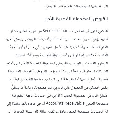
التي تفرضها البنوك مقابل تقديم تلك القروض.
القروض المضمونة القصيرة الأجل
تقتضي القروضُ المضمونة Secured Loans من الجهة المقترضة؛ أن
تتعهدَ بِرَهنِ أصولٍ محددة لديها ضمانًا للوفاء بتلك القروض، ويمكن للجهة
المُقرِضة الاستحواذ قانونيًا على الأصل المرهون، في حال لم تُعِدِ الجهةُ
المقترضةُ دفعَ مبلغِ القرض، وتُعَدُّ البنوكُ التجاريةُ وشركاتُ التمويل
التجاري المَصدَرَين الرئيسَين للقروض المضمونة القصيرة الأجل التي تُمنَح
للشركات التجارية، ويلجأ إلى هذا النوع من القروض (القروض المضمونة
قصيرة الأجل) الجهاتُ المقترضةُ التي لا يكون وضعها الائتمانيُّ قويًّا بما
يكفي، لتتمكن من الحصول على قروضٍ غير مضمونة، وعادةً ما يتمثَّلُ
ضمانُ القروض المضمونة القصيرة الأجل في حسابات الجهة المقترضة
مستحقة القبض Accounts Receivable أو في مخزوناتها، ونظرًا إلى
أنَّ الحسابات مستحقة القبض عادة ما تكون سائلة (أي سهلة التحويل إلى