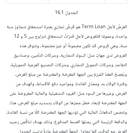
الجدول 16.1
القرضُ لأجَل Term Loan هو قرضٌ تجاري بفترة استحقاق تتجاوز سنة
واحدة، وعمومًا فللقروض لأجلٍ فتراتُ استحقاقٍ تتراوح بين 5 و 12
سنة، وهي قروض قد تكون مضمونةً أو غيرَ مضمونة، وتتوفر هذه
القروض لدى جهاتٍ مثل: البنوك التجارية، وشركات التأمين، وصناديق
التقاعد، وشركات التمويل التجاري، وشركات التصنيع الفرعية التمويلية،
ويُفصِحُ العقدُ المُبرَمُ بين الجهة المقرِضة والمقترضة عن مبلغ القرض،
وفترة الوفاء به، ومعدّل الفائدة، ومواعيد دفع الأقساط، والهدف من
القرض، وغيرها من البنود مثل: القيود التشغيلية والمالية المفروضة على
الجهة المقترِضة لإبعاد خطر عجزها عن الوفاء بتسديد مبلغ القرض، هذا،
وتتضمن الدفعاتُ المالية التي تؤديها الجهة المقترضة كلًا من نسبة الفائدة،
والدفعة الرئيسة التي يمثلها القسط المدفوع، وذلك بهدف تناقُصِ رصيد
القرض مع الوقت، كما تحاول الجهةُ المقترضةُ عادةً ترتيبَ الجدول