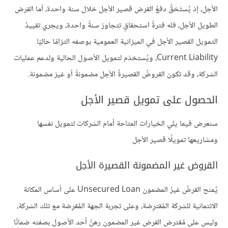
الأجل، إذ يُستَحَقُّ دفعُ القرض قصير الأجل خلال سنة واحدة، أما القرض
الطويل الأجل، فله فترةُ استحقاقٍ تتجاوز سنةً واحدة، ويجري تقييدُ
التمويل القصير الأجل في الميزانية العمومية بوصفه التزامًا حاليًا
Current Liability، ويُستخدَم لتمويل الأصول الحالية ولدعم عمليات
الشركة، وقد تكون القروضُ القصيرةُ الأجل مضمونةً أو غيرَ مضمونة.
الحصول على تمويل قصير الأجل
سنعرض فيما يلي الخيارات المتاحة أمام الشركات لتمويل نفسها
ومشاريعها تمويلًا قصير الأجل
القروض غير المضمونة القصيرة الأجل
يُمنح القرضُ غيرُ المضمون Unsecured Loan على أساس المكانة
الائتمانية للشركة المُقترِضة، وعلى تجربة الجهة المُقرِضة مع تلك الشركة،
وليس على مُقترض القرض غير المضمون رهنُ أحد الأصول بصفته ضمانًا