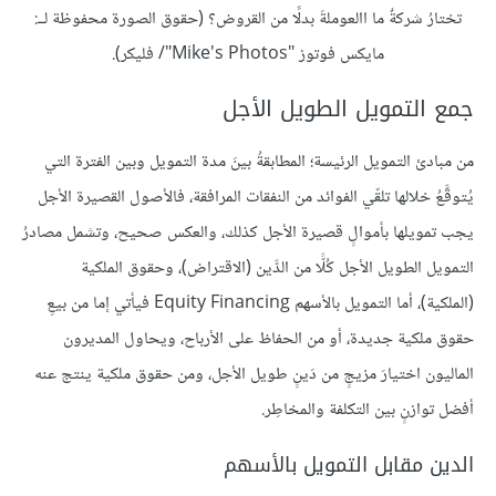
تختارُ شركةٌ ما االعوملةَ بدلًا من القروض؟ (حقوق الصورة محفوظة لــ:
مايكس فوتوز "Mike's Photos"/ فليكر).
جمع التمويل الطويل الأجل
من مبادئ التمويل الرئيسة؛ المطابقةُ بينَ مدة التمويل وبين الفترة التي
يُتوقَّعُ خلالها تلقّي الفوائد من النفقات المرافقة، فالأصول القصيرة الأجل
يجب تمويلها بأموالٍ قصيرة الأجل كذلك، والعكس صحيح، وتشمل مصادرُ
التمويل الطويل الأجل كُلًّا من الدَّين (الاقتراض)، وحقوق الملكية
(الملكية)، أما التمويل بالأسهم Equity Financing فيأتي إما من بيعِ
حقوق ملكية جديدة، أو من الحفاظ على الأرباح، ويحاول المديرون
الماليون اختيارَ مزيجٍ من دَينٍ طويل الأجل، ومن حقوق ملكية ينتج عنه
أفضل توازنٍ بين التكلفة والمخاطِر.
الدين مقابل التمويل بالأسهم