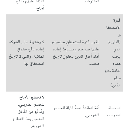
المُقترِضة.
التزامَ عليهم بدفع
أرباح.
فترة
الاستحقا
ق
(التاريخ
للدَّين فترة استحقاقٍ منصوص
لا يُشترَط على الشركة
الذي
عليها صراحة، ويشترط إعادة
إعادة دفع حقوق
يجب
أداء أصل الدين بحلولِ تاريخٍ
الملكية، والتي لا تاريخَ
عنده
محدد.
استحقاق لها.
إعادة دفع
مبلغ
الدَّين)
لا تخضع الأرباح
للحسم الضريبي،
المعاملة
تُعَدُّ الفائدةُ نفقةً قابلة للحسم
وتُدفَع من الدَّخل
الضريبية
الضريبي.
المتبقي بعدَ اقتطاع
الضريبة.