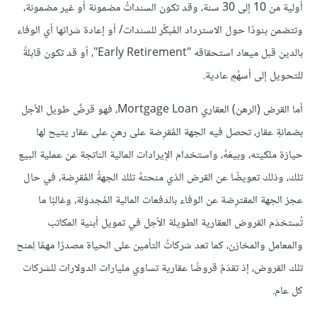
أولية من 10 إلى 30 سنة، وقد تكون السنداتُ مضمونة أو غير مضمونة،
وتتضمن بنودًا حول الاسترداد المُبكِّر للسندات/ أو إعادة شرائها أي الوفاء
بالدين قبل ميعاد استحقاقه "Early Retirement"، أو قد تكون قابلةً
للتحويل إلى أسهُمٍ عادية.
أما القرض (الرهن) العقاري Mortgage Loan، فهو قرضٌ طويل الأجل
بضمانةِ عقار، تحصل فيه الجهة المُقرِضة على رهنٍ على عقار يتيح لها
حيازة ملكيته، وبيعَهُ، واستخدام الإيرادات المالية الناتجة عن عملية البيع
تلك، وذلك تعويضًا عن القرض الذي منحتهُ تلكَ الجهةُ المُقرِضة، في حال
عجز الجهة المقترِضة عن الوفاء بالدفعات المالية المُجدوَلة، وغالبًا ما
تُستخدَم القروض العقارية الطويلة الأجل في تمويل أبنية المكاتب
والمعامل والمخازن، كما تعد شركاتُ التأمين على الحياة مصدرًا مهمًا لِمنح
تلك القروض، إذ تقدَمُ قروضًا عقارية تساوي مليارات الدولارات للشركات
كل عام.