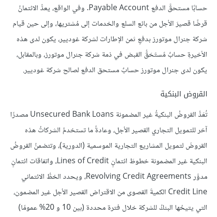
حسابًا مستحقَّ الدفع Payable Account. وفي الواقع، يعدُّ الائتمانُ
قرضًا قصيرَ الأجل من بائع السلع والخدمات إلى مُشتريها، وإلى حين قيام
شركة جنرال موتورز بدفعِ ثمن الإطارات لشركة غوديير، يكون لدى هذه
الأخيرةِ حسابٌ مًستَحَقُّ القبض في ذمة شركة جنرال موتورز، وبالمقابل،
يكون لدى جنرال موتورز حسابٌ مستحق الدفع لصالح شركة غوديير.
القروض البنكية
تُعَدُّ القروضُ البنكيةُ غير المضمونة Unsecured Bank Loans مصدرًا
آخر للتمويل التجاري القصير الأجل، وعادةً ما تستخدمُ الشركاتُ هذه
القروضَ لتمويل المشاريع التجارية الموسمية (الدورية)، وتتضمنُ القروضُ
البنكية غير المضمونة خطوطَ ائتمانٍ Lines of Credit، واتفاقات ائتمانٍ
مدوَّر Revolving Credit Agreements، ويحدد الخطُّ الائتماني
Credit Line الكميةَ القصوى من الاقتراض القصير الأجل غير المضمون،
التي يتيحُها البنكُ للشركة خلال فترة محددة (بين 10 و 20% عمومًا)