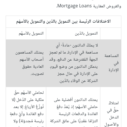
والقروض العقارية Mortgage Loans.
الاختلافات الرئيسة بين التمويل بالدَّين والتمويل بالأسهُم
التمويل بالدَّين
التمويل بالأسهُم
لا يملكُ الدائنون -عادةً- أي
مساهمة في الإدارة، ما لم تعجزِ
يمتلك المساهمون
المساهمة
الجهةُ المُقترِضة عن الدفع، وقد
أصحاب الأسهم
في
يتمكن الدائنون من وضع قيودٍ
العادية حقوقَ
الإدارة
على الإدارة في حال عجز
تصويت.
الشركة عن الوفاء بالدَّين.
لحاملي الأسهُمِ حقُ
يمتلك الدائنون أفضلية على
ملكية على الدَّخل (لا
امتلاكُ
حاملي الأسهُم؛ إذ يُعَدُّ دفعُ
تُوزَّعُ الأرباحُ إلا بعد
حقٍّ في
الفائدة والدفعات الرئيسة
دفع الفائدة وأيِّ دفعةٍ
الدخل
التزامًا عَقْدِيًّا على عاتق الشركة
رئيسة مُجدوَلة) ولا
والأصول