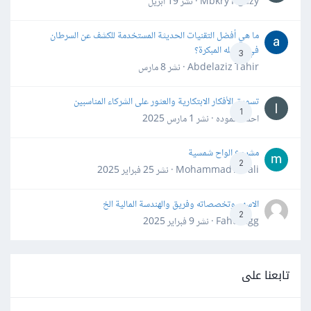
Mbkry Hgazy · نشر
19 أبريل
ما هي أفضل التقنيات الحديثة المستخدمة للكشف عن السرطان
في مراحله المبكرة؟
3
Abdelaziz Tahir · نشر
8 مارس
تسويق الأفكار الابتكارية والعثور على الشركاء المناسبين
1
احمد حموده · نشر
1 مارس 2025
مشروع الواح شمسية
2
Mohammad Awali · نشر
25 فبراير 2025
الاسهم وتخصصاته وفريق والهندسة المالية الخ
2
Fahd Ggg · نشر
9 فبراير 2025
تابعنا على