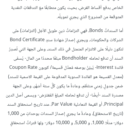
الخاص بدفع أقساط القرض، بحيث يكون متطابقًا معَ التدفقاتِ النقدية
المتوقعة من المشروع الذي يجري تمويلُه.
أما السنداتُ Bonds، فهي التزاماتُ دَينٍ طويلِ الأجَل (التزامات) على
الشركات والحكومات، ويجري إصدارُ شهادةِ سندٍ Bond Certificate
لتكونَ دليلًا على الالتزام المتمثل في ذلك السند، وعلى الجهة التي تُصدِرُ
السند أن تدفع لحامله Bondholder مبلغًا محددًا من المال- يُسمَّى
فائدة Interest- يُبيَّنُ بوصفه مُعدَّل قسيمة/ كوبون Coupon Rate
(معدل القسيمة هو الفائدة السنوية المدفوعة على القيمة الاسمية للسند)
ضمن جدولٍ زمني منتَظَم، وعادةً ما يكون كُلَّ ستة أشهُر، وعلى الجهة
مصدرة السند -أيضًا- أن تدفع لحامله المبلغَ المُقتَرَض- ويسمى أصل الدين
Principal، أو القيمة التعادلية Par Value، عند تاريخ استحقاق السند
(تاريخ الاستحقاق)، وعادةً ما يجري إصدارُ السندات بوحداتٍ من 1,000
دولار- مثلًا: 1,000، و 5,000، و 10,000 دولار- ولها فتراتُ استحقاقٍ