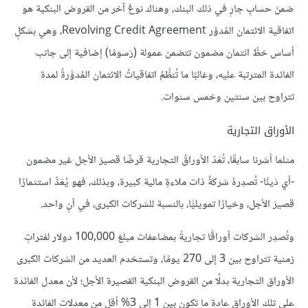
ضمنَ حسابٍ جارٍ في ذلك البنك، وهناك نوعٌ آخر من القروض البنكية هو
اتفاقية الائتمان المُدوَّر Revolving Credit Agreement، وهي بشكلٍ
أساس خطُّ ائتمان مضمون تتضمن عمولة (رَسومًا) إضافية إلى جانب
الفائدة المترتبة عليه، وغالبًا ما تُنظَّمُ اتفاقياتُ الائتمان المُدوَّرةُ لمدة
تتراوح بين سنتين وخمس سنوات.
الأوراق التجارية
مثلما أشرنا سابقًا، تُعَدّ الأوراقُ التجارية قرضًا قصيرَ الأجل غير مضمون
-أي دَينًا- تُصدِرهُ شركةٌ ذات ملاءةٍ مالية كبيرة، وبذلك، فهو يُعَدُّ استثمارًا
قصيرَ الأجل، وخيارًا تمويليًّا، بالنسبة للشركات الكبرى، في آنٍ واحد.
وتُصدِر الشركات أوراقًا تجاريةً بمضاعفات مبلغ 100,000 دولار لفتراتٍ
زمنية تتراوح بين 3 إلى 270 يومًا، وتستخدم العديد من الشركات الكبرى
الأوراق التجارية بدلًا من القروض البنكية القصيرة الأجل؛ لأن معدل الفائدة
على تلك الأوراق عادة ما تكون بين 1 إلى 3% أقل من معدلات الفائدة