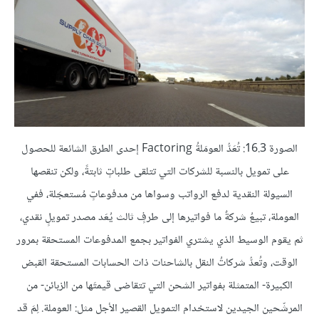
الصورة 16.3: تُعَدُّ العومَلةُ Factoring إحدى الطرق الشائعة للحصول
على تمويل بالنسبة للشركات التي تتلقى طلباتٍ ثابتةً، ولكن تنقصها
السيولة النقدية لدفع الرواتب وسواها من مدفوعاتٍ مُستعجَلة، ففي
العوملة، تبيعُ شركةٌ ما فواتيرها إلى طرفٍ ثالث يُعَد مصدر تمويلٍ نقدي،
ثم يقوم الوسيط الذي يشتري الفواتير بجمع المدفوعات المستحقة بمرور
الوقت، وتُعدُّ شركاتُ النقل بالشاحنات ذات الحسابات المستحقة القبض
الكبيرة- المتمثلة بفواتير الشحن التي تتقاضى قيمتَها من الزبائن- من
المرشّحين الجيدين لاستخدام التمويل القصير الأجل مثل: العوملة. لِمَ قد