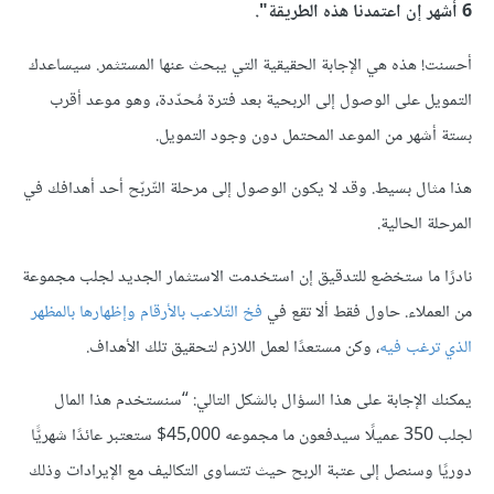
6 أشهر إن اعتمدنا هذه الطريقة".
أحسنت! هذه هي اﻹجابة الحقيقية التي يبحث عنها المستثمر. سيساعدك
التمويل على الوصول إلى الربحية بعد فترة مُحدّدة، وهو موعد أقرب
بستة أشهر من الموعد المحتمل دون وجود التمويل.
هذا مثال بسيط. وقد لا يكون الوصول إلى مرحلة التّربّح أحد أهدافك في
المرحلة الحالية.
نادرًا ما ستخضع للتدقيق إن استخدمت الاستثمار الجديد لجلب مجموعة
من العملاء. حاول فقط ألا تقع في
فخ التّلاعب بالأرقام وإظهارها بالمظهر
الذي ترغب فيه
، وكن مستعدًا لعمل اللازم لتحقيق تلك الأهداف.
يمكنك اﻹجابة على هذا السؤال بالشكل التالي: “سنستخدم هذا المال
لجلب 350 عميلًا سيدفعون ما مجموعه 45,000$ ستعتبر عائدًا شهريًّا
دوريًا وسنصل إلى عتبة الربح حيث تتساوى التكاليف مع اﻹيرادات وذلك