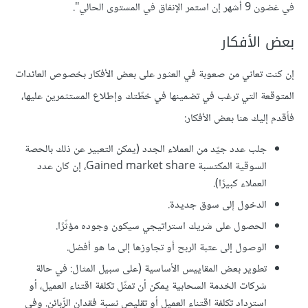
في غضون 9 أشهر إن استمر اﻹنفاق في المستوى الحالي".
بعض اﻷفكار
إن كنت تعاني من صعوبة في العثور على بعض اﻷفكار بخصوص العائدات
المتوقعة التي ترغب في تضمينها في خطّتك وإطلاع المستثمرين عليها،
فأقدم إليك هنا بعض اﻷفكار:
جلب عدد جيّد من العملاء الجدد (يمكن التعبير عن ذلك بالحصة
السوقية المكتسبة Gained market share، إن كان عدد
العملاء كبيرًا).
الدخول إلى سوق جديدة.
الحصول على شريك استراتيجي سيكون وجوده مؤثّرًا.
الوصول إلى عتبة الربح أو تجاوزها إلى ما هو أفضل.
تطوير بعض المقاييس الأساسية (على سبيل المثال: في حالة
شركات الخدمة السحابية يمكن أن تمثّل تكلفة اقتناء العميل، أو
استرداد تكلفة اقتناء العميل أو تقليص نسبة فقدان الزّبائن. وفي