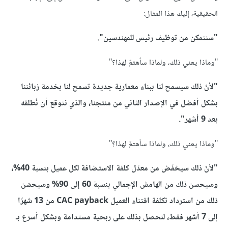
الحقيقية، إليك هذا المثال:
"سنتمكن من توظيف رئيس للمهندسين".
"وماذا يعني ذلك، ولماذا سأهتمّ لهذا؟"
"لأنّ ذلك سيسمح لنا ببناء معمارية جديدة تسمح لنا بخدمة زبائننا
بشكل أفضل في الإصدار الثاني من منتجنا، والذي نتوقع أن نُطلقه
بعد 9 أشهر".
"وماذا يعني ذلك، ولماذا سأهتمّ لهذا؟"
"ﻷنّ ذلك سيخفّض من معدّل كلفة اﻻستضافة لكل عميل بنسبة 40%،
وسيحسن ذلك من الهامش اﻹجمالي بنسبة 60 إلى 90% وسيحسّن
ذلك من استرداد تكلفة اقتناء العميل CAC payback من 13 شهرًا
إلى 7 أشهر فقط، لنحصل بذلك على ربحية مستدامة وبشكل أسرع بـ