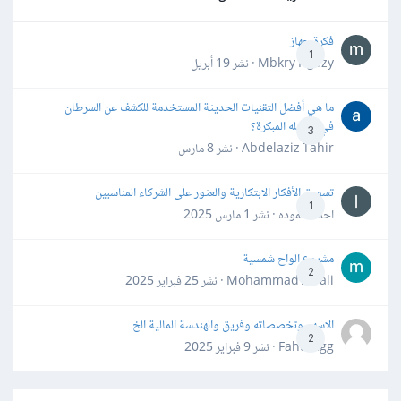
فكرة جهاز
1
Mbkry Hgazy · نشر
19 أبريل
ما هي أفضل التقنيات الحديثة المستخدمة للكشف عن السرطان
في مراحله المبكرة؟
3
Abdelaziz Tahir · نشر
8 مارس
تسويق الأفكار الابتكارية والعثور على الشركاء المناسبين
1
احمد حموده · نشر
1 مارس 2025
مشروع الواح شمسية
2
Mohammad Awali · نشر
25 فبراير 2025
الاسهم وتخصصاته وفريق والهندسة المالية الخ
2
Fahd Ggg · نشر
9 فبراير 2025