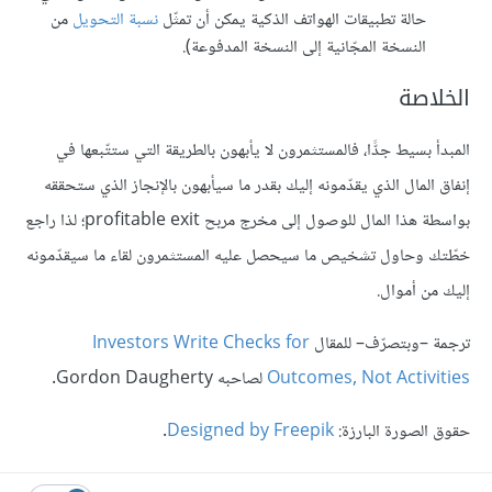
حالة تطبيقات الهواتف الذكية يمكن أن تمثّل
نسبة التحويل
من
النسخة المجّانية إلى النسخة المدفوعة).
الخلاصة
المبدأ بسيط جدًّا، فالمستثمرون لا يأبهون بالطريقة التي ستتّبعها في
إنفاق المال الذي يقدّمونه إليك بقدر ما سيأبهون باﻹنجاز الذي ستحققه
بواسطة هذا المال للوصول إلى مخرج مربح profitable exit؛ لذا راجع
خطّتك وحاول تشخيص ما سيحصل عليه المستثمرون لقاء ما سيقدّمونه
إليك من أموال.
ترجمة –وبتصرّف– للمقال
Investors Write Checks for
Outcomes, Not Activities
لصاحبه Gordon Daugherty.
حقوق الصورة البارزة:
Designed by Freepik
.