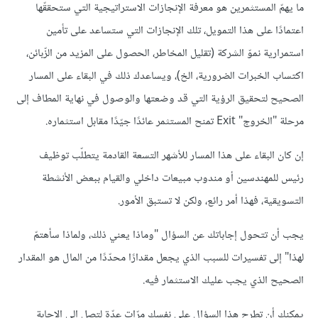
ما يهمّ المستثمرين هو معرفة اﻹنجازات الاستراتيجية التي ستحققّها
اعتمادًا على هذا التمويل، تلك الإنجازات التي ستساعد على تأمين
استمرارية نموّ الشركة (تقليل المخاطر، الحصول على المزيد من الزّبائن،
اكتساب الخبرات الضرورية، الخ)، ويساعدك ذلك في البقاء على المسار
الصحيح لتحقيق الرؤية التي قد وضعتها والوصول في نهاية المطاف إلى
مرحلة "الخروج" Exit تمنح المستثمر عائدًا جيّدًا مقابل استثماره.
إن كان البقاء على هذا المسار للأشهر التسعة القادمة يتطلّب توظيف
رئيس للمهندسين أو مندوب مبيعات داخلي والقيام ببعض اﻷنشطة
التسويقية، فهذا أمر رائع، ولكن لا تستبق الأمور.
يجب أن تتحول إجاباتك عن السؤال "وماذا يعني ذلك، ولماذا سأهتمّ
لهذا" إلى تفسيرات للسبب الذي يجعل مقدارًا محدّدًا من المال هو المقدار
الصحيح الذي يجب عليك الاستثمار فيه.
يمكنك أن تطرح هذا السؤال على نفسك مرّات عدّة لتصل إلى الإجابة