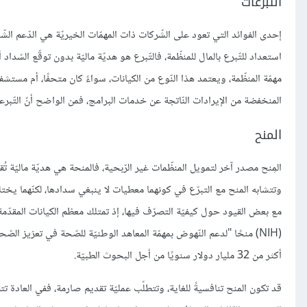
التبرعات
إحدى الفوائد التي تعود على الشّركات ذات المهمّات الخيريّة هي الدّعم الش
استعداد للتّبرع بالمال للمنظّمة، فالتّبرع هو هديّة ماليّة بدون توقّع الس
مهمّة المنظّمة، ويعتمد هذا النّوع من الكيانات، سواءً كان متحفًا، أم مستش
المنخفضة من الإيرادات النّاتجة عن خدمات البرامج، فمن الواضح أنّ التّبرعات 
المنح
المِنح مصدر آخر لتمويل المنظّمات غير الرّبحية، فالمنحة هي هديّة ماليّة 
وتتشابه المنح مع التبرّع في كونهما معطيات لا ينبغي سدادها، لكنّهما يخ
مع بعض القيود حول كيفيّة التصرّف فيها، إذ تمتلك معظم الكيانات المقدّمة ل
(NIH) منحًا "لدعم النّهوض بمهمّة المعاهد الوطنيّة للصّحة في تعزيز الص
أكثر من 32 مليار دولار سنويًا من أجل البحوث الطبيّة.
قد تكون المنح تنافسيةً للغاية، وتتطلّب عمليّة تقديم صارمة، ففي العادة 