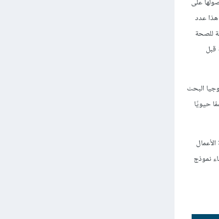
صولها على
ى الرّغم من أن هذا عدد
ى، رفضت المعاهد الوطنية للصحة
 قبل
وجيا البحث
 كهذه دعمًا حيويًا
 الأعمال
نشاء نموذج