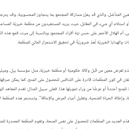
ّعبيّ المتأصّل، والذي قد يعزّز مشاركة المجتمع بما يتجاوز المحسوبيّة، وقد يترج
ّداد أو استلام أي شيء في المقابل، حيث يريد المستفيدون من منظّمة خيريّة المساع
فى، أم الهلال الأحمر على حسن نيّة أفراد المجتمع، وبالنسبة إلى ميت، فمع هذه الن
والهدايا الخيريّة تُعدّ ضروريّةً في تحقيق الاستمرار الماليّ للمنظّمة.
تُقدّم لغرض معيّن من قبل وكالة حكوميّة أو منظّمة خيريّة، مثل: مؤسسة بيل، وميل
تلفان في كون المنظّمات قادرة على التّنافس للحصول على المنح، كما يمكن صرفها 
لمِنح أجندةً أو غرضًا من وراء تمويلها هذا. فعلى سبيل المثال: تقدم المعاهد الو
ّحة، وإطالة الحياة الصّحية، وتقليل أعباء المرض والإعاقة". وتستثمر هذه المنظّمة ال
تتقدّم العديد من المنظّمات للحصول على نفس المنحة، وتقوم المنظّمة المصدرة للم