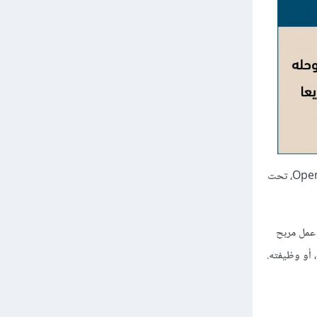
مثالا حول ريادة الأعمال الاجتماعية. حفظ الحقوق: تعريب "اسم المصمّم" لصورة مسجّلة باسم جامعة رايس، OpenStax، تحت
 عمل مربح
 أو وظيفته.