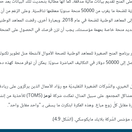
 المنح تقديم بيانات ماليّة مدقّقة، كما أنّها مطالبة بتحديث تلك البيانات بعد ح
المنحة، لتأكيد استخدامها أنسب استخدام. وتمنح المعاهد الوطنية الأمريكيّة للصّحة ما يقرب من 50000 منحة سنويًا معظمها تنافسيّة. وعل
هائل من المشاريع المموّلة، إلّا أنّه تمّ قبول 20% فقط من الطّلبات المقدّمة إلى المعاهد الوطنية للصّحة في عام 2018. وبعبارة أخر
ند تحديد منحة خاصة بمهمة مؤسستك، يجب أن تزن فرصك في الحصول على المنحة
ر برنامج المنح الصغيرة للمعاهد الوطنية للصحة الأموال لأنشطة مثل تطوير تكنول
الجديدة. يمكن تقديم هذه المنحة المحددة لمدة تصل إلى عامين، بأموال تصل إلى 50000 دولار في التكاليف المباشرة سنويًا. يمكن أن توفر منحة
الخيري، والشّركات الصّغيرة التّقليديّة مع روّاد الأعمال الذين يركّزون على ريادة
لمشاكل المجتمع. على سبيل المثال، تمكنت شركة
تومز
(TOMS) للأحذية من إ
 مقابل كلّ زوج مباع. وهذه الفكرة ابتكرت ما يسمّى بـ "واحد مقابل واحد".
مؤسّس الشّركة بلايك مايكوسكي. (الشّكل 4.9).