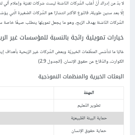
لا بدّ من إدراك أنّ أغلب الشّركات النّاشئة ليست شركات تقنيّة وإعلام آلي لتق
إلّا بعد سنين طويلة، فالنّوع الأكثر انتشارًا هو الشّركات الصّغيرة الّتي ي
الشّركات النّاشئة بهدف الرّبح، وهو ما يجعل تمويلها يتطلب صيغًا خاصة 
خيارات تمويلية رائجة بالنسبة للمؤسسات غير الرب
غالبًا ما تتأسّس المنظّمات الخيريّة وبعض الشّركات غير الرّبحية بأهداف إيثاري
الكوارث، والدّفاع عن حقوق الإنسان. (الجدول 2.9)
البعثات الخيرية والمنظمات النموذجية
المهمّة
تطوير التّعليم
حماية البيئة الطّبيعيّة
حماية حقوق الإنسان