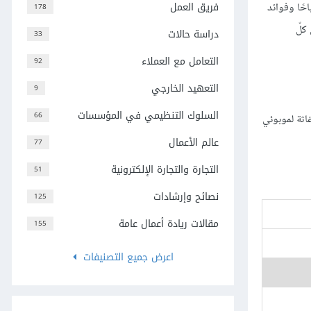
فريق العمل
احًا وفوائد
178
كلّ
دراسة حالات
33
التعامل مع العملاء
92
التعهيد الخارجي
9
السلوك التنظيمي في المؤسسات
66
غاثة لموبوئي
عالم الأعمال
77
التجارة والتجارة الإلكترونية
51
نصائح وإرشادات
125
مقالات ريادة أعمال عامة
155
اعرض جميع التصنيفات