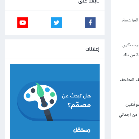
تابعنا على
المؤسّسة،
حيث تكون
إعلانات
ة من تلك
يف المتاحف
موظّفين،
لمنشأة، والإعلان. وبالتالي، فهم بحاجة إلى العديد من مصادر الدّخل المختلفة، وللتوضيح، لم يشكّل دخل خدمة برنامج ميت لعام 2018 سوى 2.3٪ من إجمالي