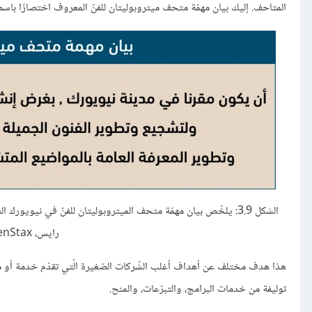
المتاحف. إليك بيان مهمّة متحف ميتروبوليتان للفنّ المعروف اختصارًا باس
الشكل 3.9: يلخّص بيان مهمّة متحف الميتروبوليتان للفنّ في نيو
رايس، OpenStax، تحت التّرخيص CC BY 4.0
هذا هدف مختلف عن أهداف أغلب الشّركات الصّغيرة الّتي تقدّم خدمة أو من
توليفة من خدمات البرامج، والتبرّعات، والمنح.