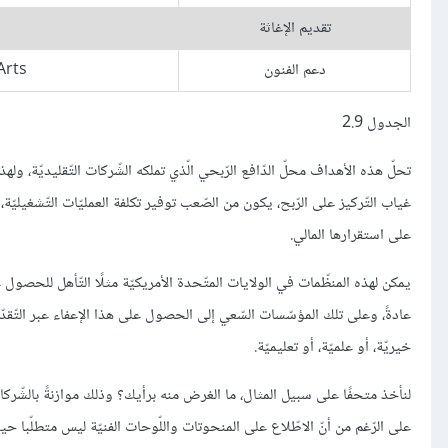
تقديم الإغاثة
دعم الفنون
Arts
الجدول 2.9
تحلّ هذه الأهداف محلّ الدّافع الرّبحي الّذي تملكه الشّركات التّقليديّة، ول
غياب التّركيز على الرّبح، يكون من الصّعب توفير تكلفة العمليّات التّشغيليّ
على استقرارها المالي.
يمكن لهذه المنظّمات في الولايات المتّحدة الأمريكيّة مثلًا التّأهل للحصول ع
عادةً، وعلى تلك المؤسّسات السّعي إلى الحصول على هذا الإعفاء عبر التّقد
خيريّة، أو علميّة، أو تعليميّة.
لنأخذ متحفًا على سبيل المثال، ما الغرض منه برأيك؟ وذلك موازنةً بالشّركات 
على الرّغم من أنّ الاطّلاع على المنحوتات واللّوحات الفنيّة ليس متطلّبا حيو