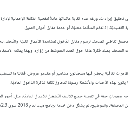
حقيق إيرادات، ورغم عدم كفاية عائداتها عادةً لتغطية التّكلفة الإجماليّة لإدارة 
التّقليديّة، إذ تقدّم المنظّمة منتجًا، أو خدمة مقابل أموال العميل.
محتمل تقاضي المتحف لرسوم مقابل الدّخول لمشاهدة الأعمال الفنيّة والتّحف، ب
 المتحف يملك فكرة عامّة حول العدد المتوسّط من زوّاره، وبهذا يمكنه الاستفاد
ظاهرات ثقافيّة يحضر فيها متحدّثون مشاهير أو مقدّمو عروض، فغالبًا ما تستض
 يكون لهذه الأحداث والأنشطة رسومًا تتجاوز تكلفة تذكرة الدّخول العاديّة.
تواجه صعوباتٍ جمّة في تغطية جميع تكاليف التّشغيل للأعمال العاديّة، مثل: أجور ال
وتكاليف ا