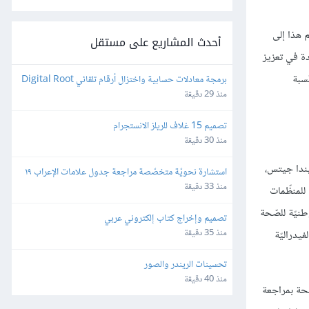
م هذا إلى
أحدث المشاريع على مستقل
دة في تعزيز
ّسبة
برمجة معادلات حسابية واختزال أرقام تلقائي Digital Root 
على الإكسل
منذ 29 دقيقة
تصميم 15 غلاف للريلز الانستجرام
منذ 30 دقيقة
يندا جيتس،
استشارة نحويّة متخصّصة مراجعة جدول علامات الإعراب ١٩ 
بندًا
منذ 33 دقيقة
للمنظّمات
طنيّة للصّحة
تصميم وإخراج كتاب إلكتروني عربي
منذ 35 دقيقة
فيدراليّة
تحسينات الريندر والصور
منذ 40 دقيقة
نحة بمراجعة