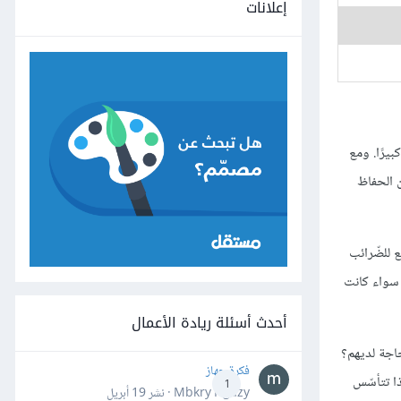
إعلانات
بيرًا. ومع
ن الحفاظ
ع للضّرائب
، سواء كانت
أحدث أسئلة ريادة الأعمال
حاجة لديهم؟
فكرة جهاز
ذا تتأسّس
1
Mbkry Hgazy · نشر
19 أبريل