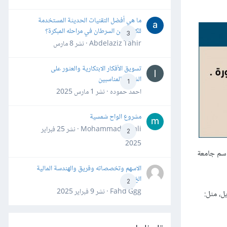
ما هي أفضل التقنيات الحديثة المستخدمة
للكشف عن السرطان في مراحله المبكرة؟
3
Abdelaziz Tahir · نشر
8 مارس
تسويق الأفكار الابتكارية والعثور على
الشركاء المناسبين
1
احمد حموده · نشر
1 مارس 2025
مشروع الواح شمسية
Mohammad Awali · نشر
25 فبراير
2
2025
باسم جامعة
الاسهم وتخصصاته وفريق والهندسة المالية
الخ
2
Fahd Ggg · نشر
9 فبراير 2025
ل، مثل: