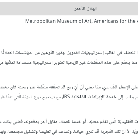
الهلال الأحمر
Metropolitan Museum of Art, Americans for the 
هذا تختلف في الغالب إستراتيجيّات التّمويل لهذين النّوعين من المؤسّسات اختلافًا ك
ة، مما يحتّم على هذه المنظّمات غير الرّبحيّة تطوير إستراتيجيّة مستدامة تمكّنها م
لى الإعفاء الضّريبيّ، ممّا يعني أنّ أيّ ربح قد تحقّقه منظّمة غير ربحيّة فلن يخض
ّم بطلب إلى
خدمة الإيرادات الدّاخليّة
IRS، مع توضيح نوع المهمّة الّتي تنفّذها
التّقليديّة الّتي تقدّم منتجًا، أو خدمة للعملاء مقابل أجر يدفعونه، فتلبّي بذلك 
يّا، إلاّ أنّ تلك التّجربة قد تثري حياتنا، وتساعد في تعليمنا وتشكيل مجتمعنا، وله