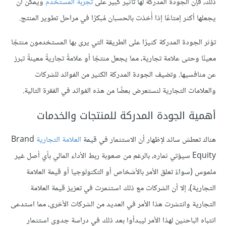
ذلك، فإن الجودة المدركة لها تأثير كبير على
تجربة المستخدم
ويمكن أن
يجعلها أكثر إمتاعًا إذا أُخذت بالحسبان مُبكرًا في مراحل تطوير المنتج.
تؤثر الجودة المدركة كثيرًا على الطريقة التي يرى بها المستخدمون منتجًا
معينًا وحتى علامة تجارية، مما يجعل منتجًا أو علامةً تجاريةً معينةً تبرز
عن منافسيها. وتضيف الجودة المدركة الكثير من الفوائد للشركات
والعلامات التجارية لنستعرض بعضًا من هذه الفوائد في الفقرة التالية.
أهمية الجودة المدركة للمنتجات والخدمات
هناك تعطش سائد لإظهار أن الاستثمار في قيمة
العلامة التجارية
Brand
Equity سيؤتي ثماره، بالرغم من صعوبة ربط الأداء المالي بأي أصل غير
ملموس (سواءً تعلق الأمر بالأشخاص أو التكنولوجيا أو قيمة العلامة
التجارية)، إلا أن الشركات مع ذلك استثمرت في تعزيز قيمة العلامة
التجارية وانتشرت هذا الأمر في العديد من الشركات الأخرى، مما استدعى
انتباه الباحثين لهذا الأمر ليبدأوا بعد ذلك في دراسة جدوى استثمار