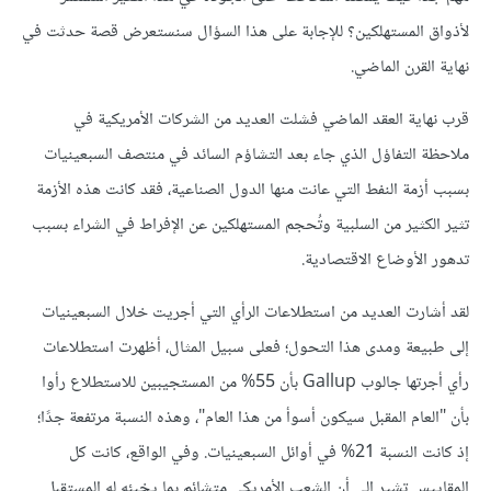
لأذواق المستهلكين؟ للإجابة على هذا السؤال سنستعرض قصة حدثت في
نهاية القرن الماضي.
قرب نهاية العقد الماضي فشلت العديد من الشركات الأمريكية في
ملاحظة التفاؤل الذي جاء بعد التشاؤم السائد في منتصف السبعينيات
بسبب أزمة النفط التي عانت منها الدول الصناعية، فقد كانت هذه الأزمة
تثير الكثير من السلبية وتُحجم المستهلكين عن الإفراط في الشراء بسبب
تدهور الأوضاع الاقتصادية.
لقد أشارت العديد من استطلاعات الرأي التي أجريت خلال السبعينيات
إلى طبيعة ومدى هذا التحول؛ فعلى سبيل المثال، أظهرت استطلاعات
رأي أجرتها جالوب Gallup بأن 55% من المستجيبين للاستطلاع رأوا
بأن "العام المقبل سيكون أسوأ من هذا العام"، وهذه النسبة مرتفعة جدًا؛
إذ كانت النسبة 21% في أوائل السبعينيات. وفي الواقع، كانت كل
المقاييس تشير إلى أن الشعب الأمريكي متشائم بما يخبئه له المستقبل.