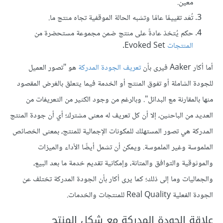
معين.
تُعَد تقييمًا عامًا وتشبه الحالة الموقفية تجاه منتج ما.
حكم يُتخذ عادةً على منتج ضمن مجموعة مستحضرة من
المنتجات
Evoked Set.
أما أكار Aaker فيرى بأن
تعريف الجودة المدركة
هو "تصور العميل
للجودة الشاملة أو تفوق المنتج أو الخدمة فيما يتعلق بالغرض المقصود
منها بالمقارنة مع البدائل". وبالرغم من وجود الكثير من التعريفات من
العديد من الباحثين، إلا أن كل تعريف له معنى مشترك؛ أي أن جودة المنتج
المدركة هي تصور المستهلك للمكونات الإجمالية للمنتج، بمعنى الخصائص
الملموسة وغير الملموسة. ويمكن أن تشمل أيضًا الأداء والميزات
والموثوقية والتوافق والمتانة، وإمكانية تقديم خدمة ما بعد البيع،
والجماليات وما إلى ذلك؛ كما يرى أكار بأن الجودة المدركة تختلف عن
الجودة الفعلية Real Quality للمنتجات والخدمات.
علاقة الجودة المدركة مع شكل المنتج