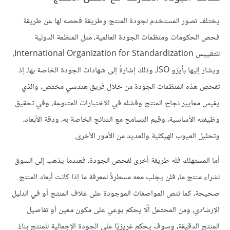
يختلف تصور المستخدم لجودة المنتج وطريقة فحصه لها عن طريقة
فحص الحكومات ومنظمات الجودة العالمية، مثل المنظمة الدولية
للتقييس International Organization for Standardization،
ويشار إليها بأيزو ISO، وذلك إشارةً إلى شهادات الجودة الخاصة بها، إذ
تفحص هذه المنظمات الجودة من خلال فريق هندسي مختص، والذي
يقيس معايير نجاح المنتج وفشله في الاختبارات المتنوعة، وفي تحقيق
وظيفته الأساسية، وقيم التسامح مع النتائج الخاصة به، ودقة الأبعاد،
وتحليل العيوب الهيكلية والعديد من الأمور الأخرى.
أما المستهلك فله طريقة أخرى لفحص الجودة، فعندما يذهب إلى السوق
لشراء منتج ما، فلن يجلب معه مسطرةً لمعرفة ما إذا كانت أبعاد المنتج
صحيحة، كما تنص المواصفات الموجودة على غلاف المنتج أو في الدليل
الإرشادي، ومن المحتمل ألّا يحكم بوعي على مكون معين أو تفاصيل
المنتج الدقيقة، وسوف يحكم غريزيًا على الجودة الإجمالية للمنتج بناءً