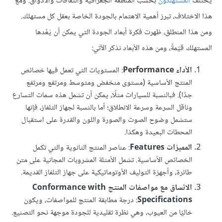
يختلف
المستهلكون
بحسب المنطقة الجغرافية والثقافات والأذواق. ومع
هذا الاختلاف، تبرز أهمية الاهتمام بالجودة الخاصة بعقل كل مستهلك.
ومن هذا المنطلق، ظهرت فكرة أبعاد الجودة التي يمكن أن يَعُدها
المستهلك قيّمةً، ومن هذه الأبعاد نذكر الآتي:
الأداء Performance
: المستويات التي تعمل فيها خصائص
المنتج الأساسية (مستوى منخفض ومتوسط ومرتفع ومرتفع
جدًا). فبالنسبة للسيارات مثلًا، يمكن أن تشمل هذه سمات التسارع
وناقل السرعة وسرعة الانطلاق؛ أما بالنسبة لجهاز التلفاز، فإنها
ستشمل وضوح الصوت والصورة واللون والقدرة على استقبال
المحطات البعيدة وهكذا.
المميزات Features
: عناصر المنتج الثانوية والتي تكمل
الخصائص الأساسية. تشمل الأمثلة المشروبات المجانية على متن
طائرة، وأجهزة التوليف الأوتوماتيكية على جهاز التلفاز القديمة.
الاتساق مع مواصفات المنتج Conformance with
Specifications
: درجة مطابقة المنتج للمواصفات، ويكون
خاليًا من العيوب، وهي نظرة تقليدية للجودة موجهة نحو التصنيع.