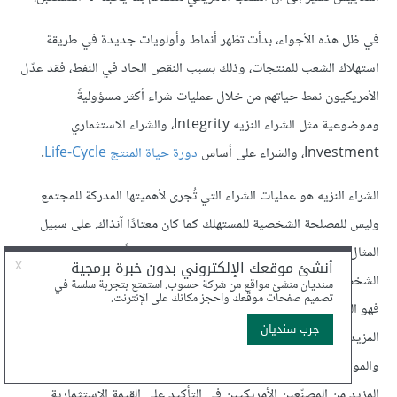
في ظل هذه الأجواء، بدأت تظهر أنماط وأولويات جديدة في طريقة
استهلاك الشعب للمنتجات، وذلك بسبب النقص الحاد في النفط، فقد عدّل
الأمريكيون نمط حياتهم من خلال عمليات شراء أكثر مسؤوليةً
وموضوعية مثل الشراء النزيه Integrity، والشراء الاستثماري
Investment، والشراء على أساس
دورة حياة المنتج Life-Cycle
.
الشراء النزيه هو عمليات الشراء التي تُجرى لأهميتها المدركة للمجتمع
وليس للمصلحة الشخصية للمستهلك كما كان معتادًا آنذاك. على سبيل
المثال، يكون شراء سيارة صغيرة موفرة للطاقة دليلًا على النزاهة
الشخصية للمشتري وحرصه على المصلحة العامة؛ أما الشراء الاستثماري،
فهو الشراء الموجّه نحو المنتجات طويلة الأمد، حتى لو أدى ذلك لدفع
المزيد من الأموال، إذ ينصب التركيز هنا على قيم معينة، مثل المتانة
والموثوقية والحرفية وطول العمر. ففي مجال صناعة الملابس مثلًا، بدأ
المزيد من المصنّعين الأمريكيين في التأكيد على القيمة الاستثمارية