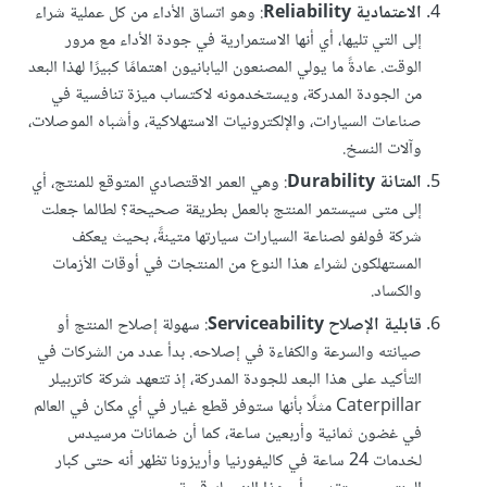
الاعتمادية Reliability
: وهو اتساق الأداء من كل عملية شراء
إلى التي تليها، أي أنها الاستمرارية في جودة الأداء مع مرور
الوقت. عادةً ما يولي المصنعون اليابانيون اهتمامًا كبيرًا لهذا البعد
من الجودة المدركة، ويستخدمونه لاكتساب ميزة تنافسية في
صناعات السيارات، والإلكترونيات الاستهلاكية، وأشباه الموصلات،
وآلات النسخ.
المتانة Durability
: وهي العمر الاقتصادي المتوقع للمنتج، أي
إلى متى سيستمر المنتج بالعمل بطريقة صحيحة؟ لطالما جعلت
شركة فولفو لصناعة السيارات سيارتها متينةً، بحيث يعكف
المستهلكون لشراء هذا النوع من المنتجات في أوقات الأزمات
والكساد.
قابلية الإصلاح Serviceability
: سهولة إصلاح المنتج أو
صيانته والسرعة والكفاءة في إصلاحه. بدأ عدد من الشركات في
التأكيد على هذا البعد للجودة المدركة، إذ تتعهد شركة كاتربيلر
Caterpillar مثلًا بأنها ستوفر قطع غيار في أي مكان في العالم
في غضون ثمانية وأربعين ساعة، كما أن ضمانات مرسيدس
لخدمات 24 ساعة في كاليفورنيا وأريزونا تظهر أنه حتى كبار