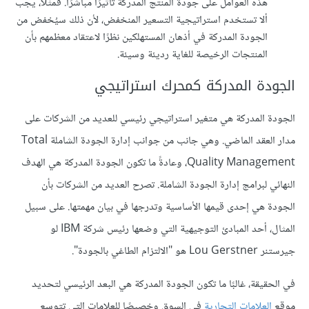
هذه العوامل على جودة المنتج المدركة تأثيرًا مباشرًا. فمثلًا، يجب
ألا تستخدم استراتيجية التسعير المنخفض، لأن ذلك سيُخفض من
الجودة المدركة في أذهان المستهلكين نظرًا لاعتقاد معظمهم بأن
المنتجات الرخيصة للغاية رديئة وسيئة.
الجودة المدركة كمحرك استراتيجي
الجودة المدركة هي متغير استراتيجي رئيسي للعديد من الشركات على
مدار العقد الماضي. وهي جانب من جوانب إدارة الجودة الشاملة Total
Quality Management، وعادةً ما تكون الجودة المدركة هي الهدف
النهائي لبرامج إدارة الجودة الشاملة. تصرح العديد من الشركات بأن
الجودة هي إحدى قيمها الأساسية وتدرجها في بيان مهمتها. على سبيل
المثال، أحد المبادئ التوجيهية التي وضعها رئيس شركة IBM لو
جيرستنر Lou Gerstner هو "الالتزام الطاغي بالجودة".
في الحقيقة، غالبًا ما تكون الجودة المدركة هي البعد الرئيسي لتحديد
موقع
العلامات التجارية
في السوق وخصيصًا للعلامات التي تتوسع