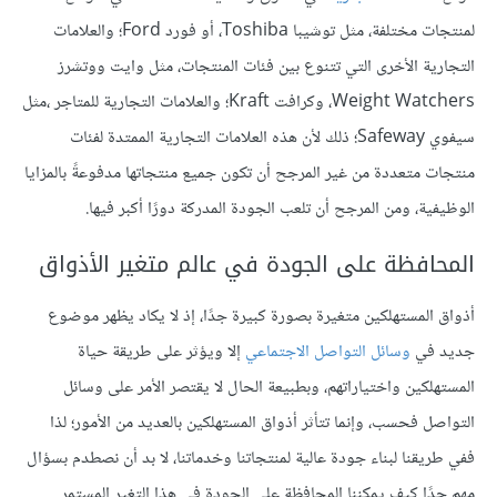
لمنتجات مختلفة، مثل توشيبا Toshiba، أو فورد Ford؛ والعلامات
التجارية الأخرى التي تتنوع بين فئات المنتجات، مثل وايت ووتشرز
Weight Watchers، وكرافت Kraft؛ والعلامات التجارية للمتاجر ،مثل
سيفوي Safeway؛ ذلك لأن هذه العلامات التجارية الممتدة لفئات
منتجات متعددة من غير المرجح أن تكون جميع منتجاتها مدفوعةً بالمزايا
الوظيفية، ومن المرجح أن تلعب الجودة المدركة دورًا أكبر فيها.
المحافظة على الجودة في عالم متغير الأذواق
أذواق المستهلكين متغيرة بصورة كبيرة جدًا، إذ لا يكاد يظهر موضوع
جديد في
وسائل التواصل الاجتماعي
إلا ويؤثر على طريقة حياة
المستهلكين واختياراتهم، وبطبيعة الحال لا يقتصر الأمر على وسائل
التواصل فحسب، وإنما تتأثر أذواق المستهلكين بالعديد من الأمور؛ لذا
ففي طريقنا لبناء جودة عالية لمنتجاتنا وخدماتنا، لا بد أن نصطدم بسؤال
مهم جدًا كيف يمكننا المحافظة على الجودة في هذا التغير المستمر