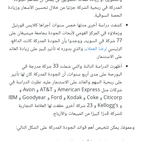
المدركة في ربحية الشركة جزئيًا من خلال تحسين الأسعار وزيادة
الحصة السوقية.
كشفت دراسة أخرى مدتها خمس سنوات أجراها كلايس فورنيل
وزملاؤه في المركز القومي لأبحاث الجودة بجامعة ميشيغان على
77 شركة في السويد، ووجدوا بأن الجودة المدركة كانت الدافع
الرئيسي
لرضا العملاء
، والذي بدوره له تأثير كبير على زيادة العائد
على الاستثمار.
أظهرت الدراسة الثالثة والتي شملت 33 شركة مدرجة في
البورصة على مدى أربع سنوات، أن الجودة المدركة كان لها تأثير
على ربحية السهم والعائد على الاستثمار عليه. نظرت الدراسة في
شركات مثل American Express و AT&T و Avon و
Citicorp و Coke و Kodak و Ford و Goodyear و IBM
و Kellogg’s و 23 شركة أخرى حققت لها العلامة التجارية
للشركة قدرًا كبيرًا من المبيعات والأرباح.
وعمومًا، يمكن تلخيص أهم فوائد الجودة المدركة على الشكل التالي: