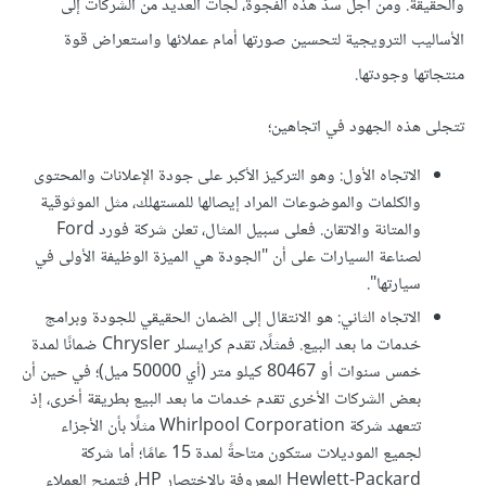
والحقيقة. ومن أجل سدّ هذه الفجوة، لجأت العديد من الشركات إلى
الأساليب الترويجية لتحسين صورتها أمام عملائها واستعراض قوة
منتجاتها وجودتها.
تتجلى هذه الجهود في اتجاهين؛
الاتجاه الأول: وهو التركيز الأكبر على جودة الإعلانات والمحتوى
والكلمات والموضوعات المراد إيصالها للمستهلك، مثل الموثوقية
والمتانة والاتقان. فعلى سبيل المثال، تعلن شركة فورد Ford
لصناعة السيارات على أن "الجودة هي الميزة الوظيفة الأولى في
سيارتها".
الاتجاه الثاني: هو الانتقال إلى الضمان الحقيقي للجودة وبرامج
خدمات ما بعد البيع. فمثلًا، تقدم كرايسلر Chrysler ضمانًا لمدة
خمس سنوات أو 80467 كيلو متر (أي 50000 ميل)؛ في حين أن
بعض الشركات الأخرى تقدم خدمات ما بعد البيع بطريقة أخرى، إذ
تتعهد شركة Whirlpool Corporation مثلًا بأن الأجزاء
لجميع الموديلات ستكون متاحةً لمدة 15 عامًا؛ أما شركة
Hewlett-Packard المعروفة بالاختصار HP، فتمنح العملاء