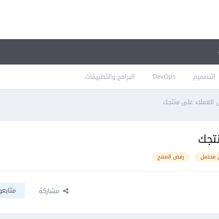
التصميم
DevOps
البرامج والتطبيقات
ل العملاء على منتجك
نتجك
 محتمل
رفض المنتج
متابعو
مشاركة