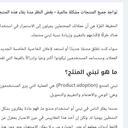
تواجه جميع المنتجات مشكلة عالمية - بغض النظر مدة بقاء هذه المنتج
الحقيقة المُرَّة هي أن عملائك المحتملين يميلون إلى الاستمرار في استخ
هناك طرقًا لإقناعهم بالتغيير وزيادة نسبة تبني منتجك.
سواء كنت تطلق منتجًا جديدًا أو تستعد لإعلان الخاصية الخامسة الجديد
العملاء، وستساعد المستخدمين ليكونوا أكثر وعيًا وإدراكًا بالقيمة التي تقدم
ما هو تبني المنتج؟
تبني المنتج (Product adoption): هي العملية
وهي: الوعي والاهتمام والتقييم والتحويل.
عندما يفكر الناس في تبني أو استخدام منتج ما، فهم عادة يفكرون بشك
النشطين يوميًا له. ولكن إن أخذ هذا المقاييس في عين الاعتبار بمعزل ع
قائمة أدوات عملهم أو حتى اعتباره شيء لا يمكن الاستغناء عنه. ومن هنا،