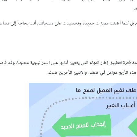
.
 بل كلما أضفت مميزات جديدة وتحسينات على منتجاتك، أنت بحاجة إلى مساعد
Intercom"، تسنت فرصة العمل مع "The Re-Wired Group" منذ فترة لتطبيق إطار المهام التي يتعين أدائها على استراتيجية منتجنا،
من هذه الأربع عوامل في صفك، والاثنين الآخرين ضدك.