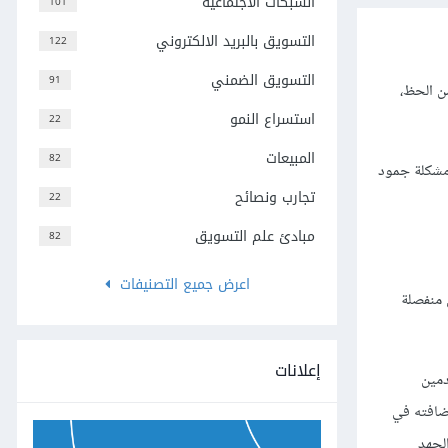
الشبكات الاجتماعية
101
التسويق بالبريد الالكتروني
122
التسويق الضمني
91
ن الحظ،
استسراع النمو
22
المبيعات
82
 مشكلة جمود
تجارب ونصائح
22
مبادئ علم التسويق
82
اعرض جميع التصنيفات
حل منفصلة
إعلانات
دمين
ضافته في
لجهد