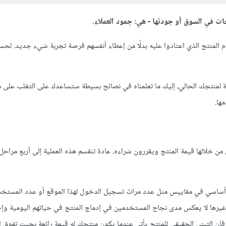
ات في السوق أو جودتها - هي: جمود العملاء.
دام المنتج الذي اعتادوا عليه بدلًا من إعطاء أنفسهم فرصة تجربة شيء جديد. لحس
ة لمنتجك الحالي، إليك ما تعلمناه في نصائح بسيطة ستساعدك على التغلب على
ها.
 التي يرى المستخدمون من خلالها قيمة المنتج ويقررون شراءه. عادة تنقسم هذه العملية إلى أربع مرا
ل أساسي في مقاييس مثل عدد مرات تسجيل الدخول لهذا الموقع أو عدد المستخ
ن غيرها لا يعكس مدى نجاح المستخدمين في إدماج المنتج في حياتهم اليومية وإ
 فإن التبني الحقيقي للمنتج يأتي عندما يكون منتجك له قيمة رائعة بحيث تفوق ا