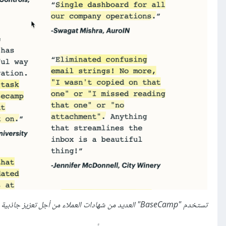
تستخدم "BaseCamp" العديد من شهادات العملاء من أجل تعزيز جاذبية المنتج