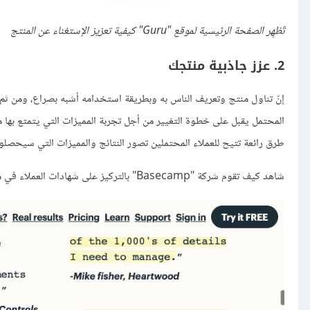
تٌظهِر الصفحة الرئيسية لموقع "Guru" كيفية تعزيز الإستغناء عن المنتج
2. عزز جاذبية منتجك
إنّ تناول منتج وتعريف الناس به وبطريقة استخدامه أشبه بصراع، ومن ثم 
المحتمل يقبل على خطوة التغيير من أجل تجربة المميزات التي يتمتع بها
طرق رائعة تتيح للعملاء المحتملين تصور النتائج والمميزات التي سيحصل
شاهد كيف تقوم شركة "Basecamp" بالتركيز على شهادات العملاء في موقعهم.