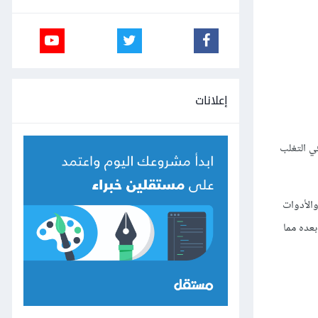
إعلانات
ي التغلب
َق والأدوات
عده مما