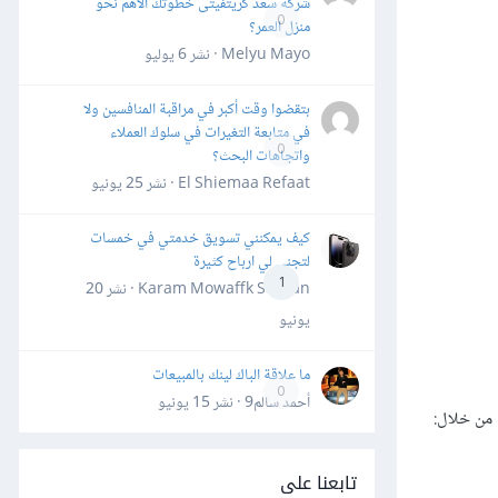
شركة سعد كريتفيتى خطوتك الأهم نحو
0
منزل العمر؟
Melyu Mayo · نشر
6 يوليو
بتقضوا وقت أكبر في مراقبة المنافسين ولا
في متابعة التغيرات في سلوك العملاء
0
واتجاهات البحث؟
El Shiemaa Refaat · نشر
25 يونيو
كيف يمكنني تسويق خدمتي في خمسات
لتجني لي ارباح كثيرة
1
Karam Mowaffk Sarhan · نشر
20
يونيو
ما علاقة الباك لينك بالمبيعات
0
أحمد سالم9 · نشر
15 يونيو
من خلال:
تابعنا على